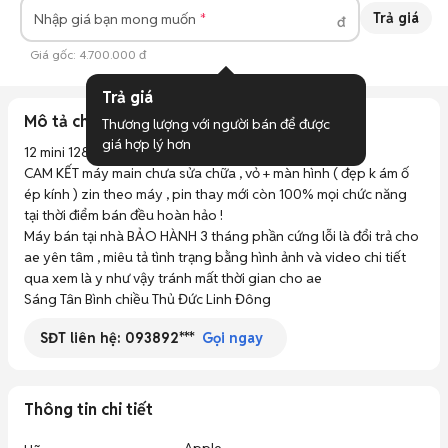
Trả giá
Nhập giá bạn mong muốn
đ
Giá gốc:
4.700.000 đ
Trả giá
Mô tả chi tiết
Thương lượng với người bán để được 
giá hợp lý hơn
12 mini 128 đỏ chính chủ reset ,  máy xài rất kĩ ít trầy 

CAM KẾT máy main chưa sửa chữa , vỏ + màn hình ( đẹp k ám ố 
ép kính ) zin theo máy , pin thay mới còn 100% mọi chức năng 
tại thời điểm bán đều hoàn hảo !

Máy bán tại nhà BẢO HÀNH 3 tháng phần cứng lỗi là đổi trả cho 
ae yên tâm , miêu tả tình trạng bằng hình ảnh và video chi tiết 
qua xem là y như vậy tránh mất thời gian cho ae 

Sáng Tân Bình chiều Thủ Đức Linh Đông
SĐT liên hệ:
093892***
Gọi ngay
Thông tin chi tiết