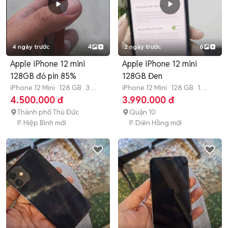
4 ngày trước
4
2 ngày trước
6
Apple iPhone 12 mini
Apple iPhone 12 mini
128GB đỏ pin 85%
128GB Đen
iPhone 12 Mini
128 GB
3
iPhone 12 Mini
128 GB
1
tháng
tháng
4.500.000 đ
3.990.000 đ
Thành phố Thủ Đức
Quận 10
P. Hiệp Bình mới
P. Diên Hồng mới