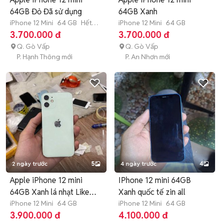
64GB Đỏ Đã sử dụng
64GB Xanh
iPhone 12 Mini
64 GB
Hết
iPhone 12 Mini
64 GB
bảo hành
3.700.000 đ
3.700.000 đ
Q. Gò Vấp
Q. Gò Vấp
P. Hạnh Thông mới
P. An Nhơn mới
2 ngày trước
5
4 ngày trước
4
Apple iPhone 12 mini
IPhone 12 mini 64GB
64GB Xanh lá nhạt Like
Xanh quốc tế zin all
New
iPhone 12 Mini
64 GB
iPhone 12 Mini
64 GB
3.900.000 đ
4.100.000 đ