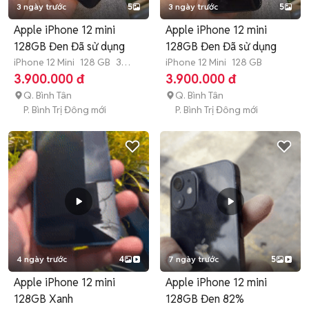
3 ngày trước
5
3 ngày trước
5
Apple iPhone 12 mini
Apple iPhone 12 mini
128GB Đen Đã sử dụng
128GB Đen Đã sử dụng
iPhone 12 Mini
128 GB
3
iPhone 12 Mini
128 GB
tháng
3.900.000 đ
3.900.000 đ
Q. Bình Tân
Q. Bình Tân
P. Bình Trị Đông mới
P. Bình Trị Đông mới
4 ngày trước
4
7 ngày trước
5
Apple iPhone 12 mini
Apple iPhone 12 mini
128GB Xanh
128GB Đen 82%