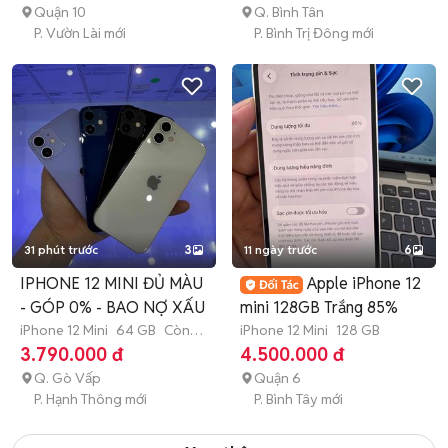
Quận 10
Q. Bình Tân
P. Vườn Lài mới
P. Bình Trị Đông mới
31 phút trước
3
11 ngày trước
6
IPHONE 12 MINI ĐỦ MÀU
Apple iPhone 12
- GÓP 0% - BAO NỢ XẤU
mini 128GB Trắng 85%
iPhone 12 Mini
64 GB
Còn
iPhone 12 Mini
128 GB
bảo hành
3.790.000 đ
4.500.000 đ
Q. Gò Vấp
Quận 6
P. Hạnh Thông mới
P. Bình Tây mới