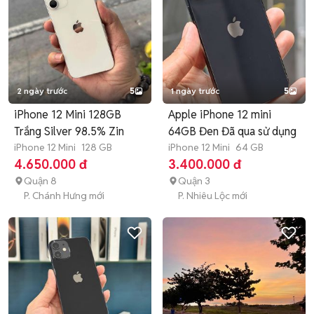
2 ngày trước
5
1 ngày trước
5
iPhone 12 Mini 128GB
Apple iPhone 12 mini
Trắng Silver 98.5% Zin
64GB Đen Đã qua sử dụng
iPhone 12 Mini
128 GB
iPhone 12 Mini
64 GB
4.650.000 đ
3.400.000 đ
Quận 8
Quận 3
P. Chánh Hưng mới
P. Nhiêu Lộc mới