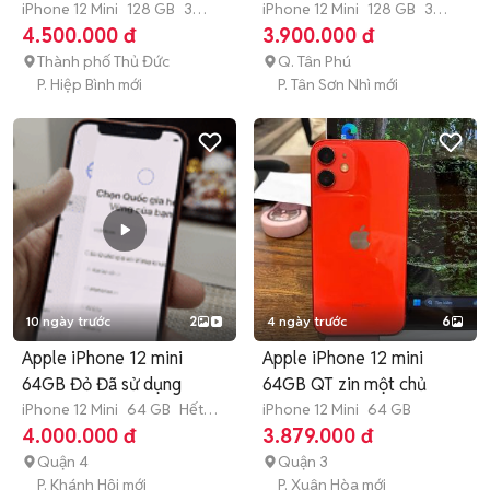
iPhone 12 Mini
128 GB
3
iPhone 12 Mini
128 GB
3
tháng
tháng
4.500.000 đ
3.900.000 đ
Thành phố Thủ Đức
Q. Tân Phú
P. Hiệp Bình mới
P. Tân Sơn Nhì mới
10 ngày trước
2
4 ngày trước
6
Apple iPhone 12 mini
Apple iPhone 12 mini
64GB Đỏ Đã sử dụng
64GB QT zin một chủ
iPhone 12 Mini
64 GB
Hết
iPhone 12 Mini
64 GB
bảo hành
4.000.000 đ
3.879.000 đ
Quận 4
Quận 3
P. Khánh Hội mới
P. Xuân Hòa mới