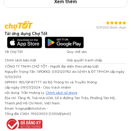
Xem thêm
109.000 Bình chọn
Tải ứng dụng Chợ Tốt
Về Chợ Tốt
Quy chế sàn
Chính sách bảo mật
Giải quyết tranh chấp
CÔNG TY TNHH CHỢ TỐT - Người đại diện theo pháp luật:
Nguyễn Trọng Tấn; GPDKKD: 0312120782 do Sở KH & ĐT TP.HCM cấp ngày
11/01/2013;
GPMXH: 185/GP-BTTTT do Bộ Thông tin và Truyền thông
cấp ngày 09/07/2024 - Chịu trách nhiệm
nội dung: Trần Hoàng Ly.
Chính sách sử dụng
Địa chỉ: Tầng 18, Toà nhà UOA, Số 6 đường Tân Trào, Phường Tân Mỹ,
Thành phố Hồ Chí Minh, Việt Nam;
Email: trogiup@chotot.vn -
Tổng đài CSKH: 19003003 (1.000đ/phút)