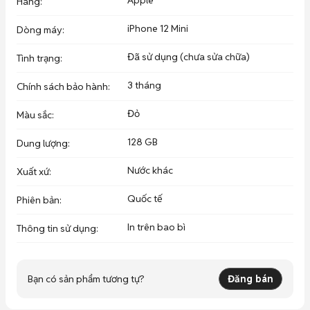
Apple
Hãng
:
iPhone 12 Mini
Dòng máy
:
Đã sử dụng (chưa sửa chữa)
Tình trạng
:
3 tháng
Chính sách bảo hành
:
Đỏ
Màu sắc
:
128 GB
Dung lượng
:
Nước khác
Xuất xứ
:
Quốc tế
Phiên bản
:
In trên bao bì
Thông tin sử dụng
:
Bạn có sản phẩm tương tự?
Đăng bán