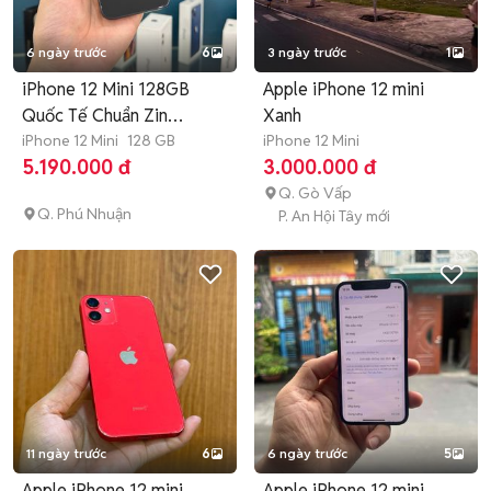
6 ngày trước
6
3 ngày trước
1
iPhone 12 Mini 128GB
Apple iPhone 12 mini
Quốc Tế Chuẩn Zin
Xanh
Nguyên Bản
iPhone 12 Mini
128 GB
iPhone 12 Mini
5.190.000 đ
3.000.000 đ
Q. Gò Vấp
Q. Phú Nhuận
P. An Hội Tây mới
11 ngày trước
6
6 ngày trước
5
Apple iPhone 12 mini
Apple iPhone 12 mini