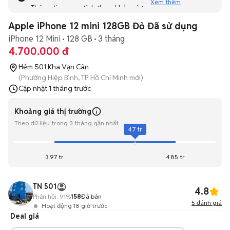
Xem thêm
Thông tin mang tính tham khảo và bạn không thể liên hệ
với người bán. Bạn hãy tham khảo thêm các tin đăng
Apple iPhone 12 mini 128GB Đỏ Đã sử dụng
tương tự khác dưới đây nhé!
iPhone 12 Mini
128 GB
3 tháng
4.700.000 đ
Hẻm 501 Kha Vạn Cân
(Phường Hiệp Bình, TP Hồ Chí Minh mới)
Cập nhật
1 tháng trước
Khoảng giá thị trường
Theo dữ liệu trong 3 tháng gần nhất
4.7 tr
3.97 tr
4.85 tr
TN 501
4.8
Phản hồi:
91%
158
Đã bán
5
đánh giá
Hoạt động 18 giờ trước
Deal giá