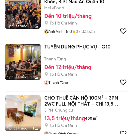
Khỏe, Biết Nấu Ăn Quận 10
MeLyFood
Đến 10 triệu/tháng
Tp Hồ Chí Minh
1 phút trước
1
A
5.0
37
đã bán
Anh Vinh
TUYỂN DỤNG PHỤC VỤ - Q10
Thanh Tùng
Đến 12 triệu/tháng
Tp Hồ Chí Minh
1 phút trước
1
Thanh Tùng
CHO THUÊ CĂN HỘ 100M² – 3PN
2WC FULL NỘI THẤT – CHỈ 13,5
TRIỆU/THÁNG
3 PN
Chung cư
13,5 triệu/tháng
100 m²
Tp Hồ Chí Minh
1 phút trước
5
Phạm Đình Quang