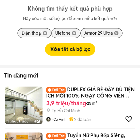
Không tìm thấy kết quả phù hợp
Hãy xóa một số bộ lọc để xem nhiều kết quả hơn
Điện thoại
Ulefone
Armor 29 Ultra
Xóa tất cả bộ lọc
Tin đăng mới
DUPLEX GIÁ RẺ ĐẦY ĐỦ TIỆN
ÍCH MỚI 100% NGAY CÔNG VIÊN
LÀNG HOA GÒ VẤP
3,9 triệu/tháng
25 m²
Tp Hồ Chí Minh
2
đã bán
Hữu Vinh
1 phút trước
8
Tuyển Nữ Phụ Bếp Siêng,