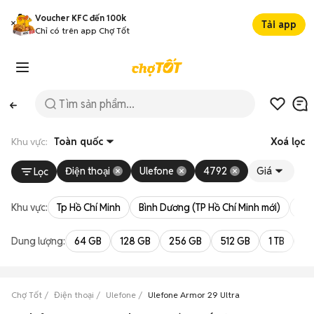
Voucher KFC đến 100k
Tải app
Chỉ có trên app Chợ Tốt
Khu vực:
Toàn quốc
Xoá lọc
Điện thoại
Ulefone
4792
Giá
Lọc
Khu vực:
Tp Hồ Chí Minh
Bình Dương (TP Hồ Chí Minh mới)
Bà 
Dung lượng:
64 GB
128 GB
256 GB
512 GB
1 TB
2 
Chợ Tốt
Điện thoại
Ulefone
Ulefone Armor 29 Ultra