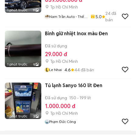
Tp Hồ Chí Minh
1 phút trước
11
24
đã
5.0
Nam Trần Auto - Thế
bán
Giới Xe Lướt
Bình giữ nhiệt Inox màu Đen
Đã sử dụng
29.000 đ
Tp Hồ Chí Minh
1 phút trước
5
L
4.6
44
đã bán
Le Nhai
Tủ lạnh Sanyo 160 lít Đen
Đã sử dụng
150 - 199 lít
1.000.000 đ
Tp Hồ Chí Minh
1 phút trước
2
Phạm Đức Công