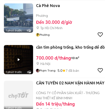
Cà Phê Nova
Phương
Đến 30.000 đ/giờ
Tp Hồ Chí Minh
1 phút trước
5
P
Phương
cần tìm phòng trống, kho trống để đồ
700.000 đ/tháng
10 m²
Hà Nội
5.0
7
đã bán
Phạm Trang
1 phút trước
3
CẦN TUYỂN 02 NAM VẬN HÀNH MÁY
CÔNG TY CỔ PHẦN SẢN XUẤT - THƯƠNG
MẠI THIẾT KẾ BÌNH MINH
Đến 14 triệu/tháng
1 phút trước