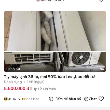
Tin nổi bật
3
Tly máy lạnh 2.5hp, mới 90% bao test,bao đổi trả
Đã sử dụng
> 2 HP (ngựa)
5.500.000 đ
Tp Hồ Chí Minh
M
5.0
2
đã bán
Bấm để hiện số
Chat
Mr Ho