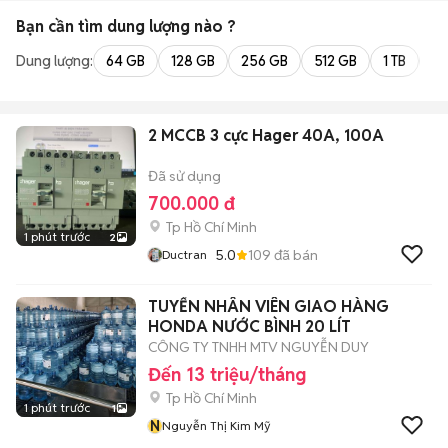
Bạn cần tìm
dung lượng
nào ?
Dung lượng:
64 GB
128 GB
256 GB
512 GB
1 TB
2 
2 MCCB 3 cực Hager 40A, 100A
Đã sử dụng
700.000 đ
Tp Hồ Chí Minh
1 phút trước
2
5.0
109
đã bán
Ductran
TUYỂN NHÂN VIÊN GIAO HÀNG
HONDA NƯỚC BÌNH 20 LÍT
CÔNG TY TNHH MTV NGUYỄN DUY
Đến 13 triệu/tháng
Tp Hồ Chí Minh
1 phút trước
1
N
Nguyễn Thị Kim Mỹ