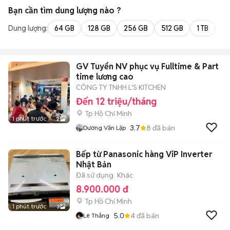
Bạn cần tìm
dung lượng
nào ?
Dung lượng:
64 GB
128 GB
256 GB
512 GB
1 TB
2 
GV Tuyển NV phục vụ Fulltime & Part
time lương cao
CÔNG TY TNHH L'S KITCHEN
Đến 12 triệu/tháng
Tp Hồ Chí Minh
1 phút trước
2
3.7
8
đã bán
Dương Văn Lập
Bếp từ Panasonic hàng ViP Inverter
Nhật Bản
Đã sử dụng
Khác
8.900.000 đ
Tp Hồ Chí Minh
1 phút trước
3
5.0
4
đã bán
Lê Thắng