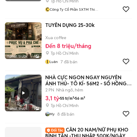
Tp Hồ Chí Minh
C
Công Ty Cổ Phần SXTM Thiết
Kế Bình Minh
TUYỂN DỤNG 25-30k
Xua coffee
Đến 8 triệu/tháng
Tp Hồ Chí Minh
1 phút trước
1
l
7
đã bán
Luân
NHÀ CỰC NGON NGAY NGUYỄN
ÁNH THỦ- TÔ KÍ- 56M2 - SỔ HỒNG
RIÊNG- CHỈ 3,1
2 PN
Nhà ngõ, hẻm
3,1 tỷ
55 tr/m²
56 m²
Tp Hồ Chí Minh
1 phút trước
3
8
đã bán
My
CẦN 20 NAM/NỮ PHỤ KHO
BÌNH TÂN -THU NHẬP 500K/NGÀY