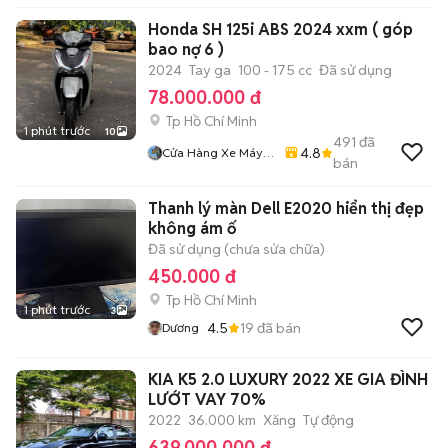
Honda SH 125i ABS 2024 xxm ( góp
bao nợ 6 )
2024
Tay ga
100 - 175 cc
Đã sử dụng
78.000.000 đ
Tp Hồ Chí Minh
1 phút trước
10
491
đã
4.8
Cửa Hàng Xe Máy
bán
86
Thanh lý màn Dell E2020 hiển thị đẹp
không ám ố
Đã sử dụng (chưa sửa chữa)
450.000 đ
Tp Hồ Chí Minh
1 phút trước
3
4.5
19
đã bán
Dương
KIA K5 2.0 LUXURY 2022 XE GIA ĐÌNH
LƯỚT VAY 70%
2022
36.000 km
Xăng
Tự động
639.000.000 đ