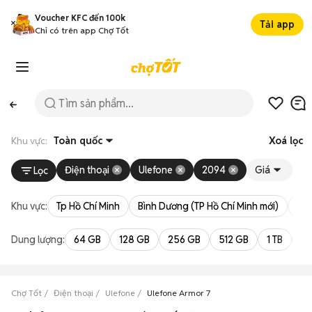
Voucher KFC đến 100k
Tải app
Chỉ có trên app Chợ Tốt
Khu vực:
Toàn quốc
Xoá lọc
Điện thoại
Ulefone
2094
Giá
Lọc
Khu vực:
Tp Hồ Chí Minh
Bình Dương (TP Hồ Chí Minh mới)
Bà 
Dung lượng:
64 GB
128 GB
256 GB
512 GB
1 TB
2 
Chợ Tốt
Điện thoại
Ulefone
Ulefone Armor 7