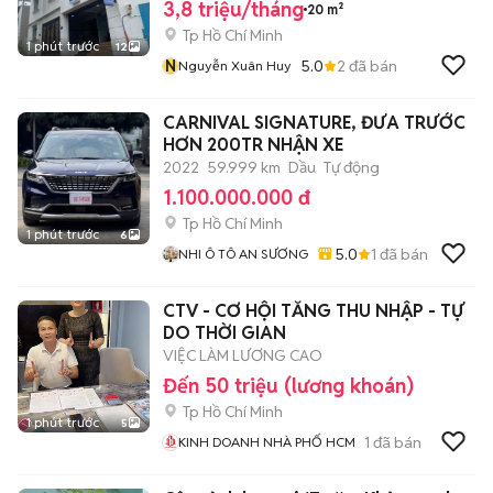
3,8 triệu/tháng
20 m²
Tp Hồ Chí Minh
1 phút trước
12
N
5.0
2
đã bán
Nguyễn Xuân Huy
CARNIVAL SIGNATURE, ĐƯA TRƯỚC
HƠN 200TR NHẬN XE
2022
59.999 km
Dầu
Tự động
1.100.000.000 đ
Tp Hồ Chí Minh
1 phút trước
6
5.0
1
đã bán
NHI Ô TÔ AN SƯƠNG
CTV - CƠ HỘI TĂNG THU NHẬP - TỰ
DO THỜI GIAN
VIỆC LÀM LƯƠNG CAO
Đến 50 triệu (lương khoán)
Tp Hồ Chí Minh
1 phút trước
5
1
đã bán
KINH DOANH NHÀ PHỐ HCM