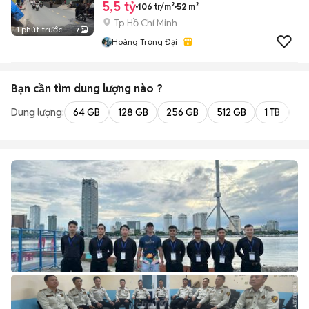
5,5 tỷ
106 tr/m²
52 m²
Tp Hồ Chí Minh
1 phút trước
7
Hoàng Trọng Đại
Bạn cần tìm
dung lượng
nào ?
Dung lượng:
64 GB
128 GB
256 GB
512 GB
1 TB
2 