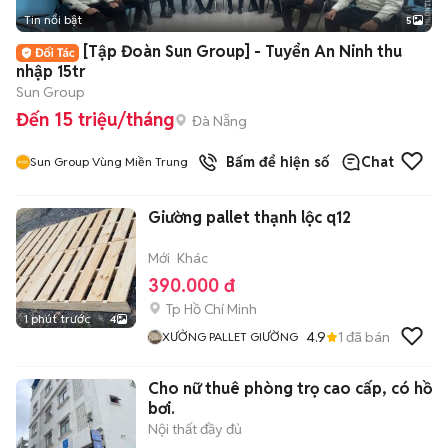
Tin nổi bật
5
[Tập Đoàn Sun Group] - Tuyển An Ninh thu
nhập 15tr
Sun Group
Đến 15 triệu/tháng
Đà Nẵng
Bấm để hiện số
Chat
Sun Group Vùng Miền Trung
Giường pallet thạnh lộc q12
Mới
Khác
390.000 đ
Tp Hồ Chí Minh
1 phút trước
4
4.9
1
đã bán
XƯỞNG PALLET GIƯỜNG
Cho nữ thuê phòng trọ cao cấp, có hồ
bơi.
Nội thất đầy đủ