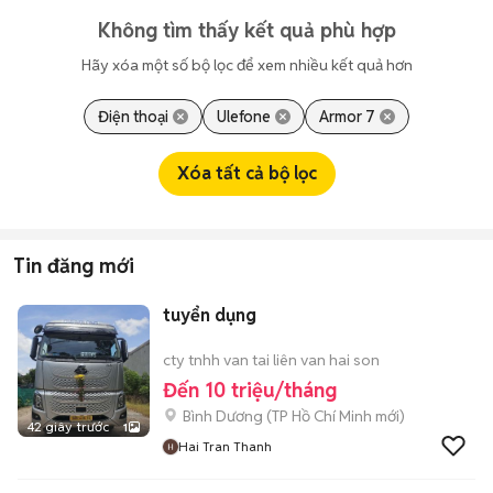
Không tìm thấy kết quả phù hợp
Hãy xóa một số bộ lọc để xem nhiều kết quả hơn
Điện thoại
Ulefone
Armor 7
Xóa tất cả bộ lọc
Tin đăng mới
tuyển dụng
cty tnhh van tai liên van hai son
Đến 10 triệu/tháng
Bình Dương
(
TP Hồ Chí Minh
mới)
42 giây trước
1
Hai Tran Thanh