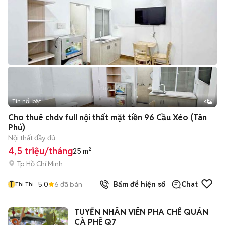
Tin nổi bật
4
Cho thuê chdv full nội thất mặt tiền 96 Cầu Xéo (Tân
Phú)
Nội thất đầy đủ
4,5 triệu/tháng
25 m²
Tp Hồ Chí Minh
T
5.0
6
đã bán
Bấm để hiện số
Chat
Thi Thi
TUYỂN NHÂN VIÊN PHA CHẾ QUÁN
CÀ PHÊ Q7