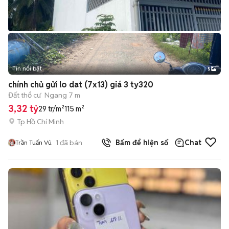
Tin nổi bật
5
chính chủ gửi lo dat (7x13) giá 3 ty320
Đất thổ cư
Ngang 7 m
3,32 tỷ
29 tr/m²
115 m²
Tp Hồ Chí Minh
1
đã bán
Bấm để hiện số
Chat
Trần Tuấn Vủ