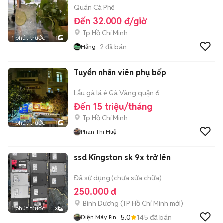
Quán Cà Phê
Đến 32.000 đ/giờ
Tp Hồ Chí Minh
1 phút trước
1
2
đã bán
Hằng
Tuyển nhân viên phụ bếp
Lẩu gà lá é Gà Vàng quận 6
Đến 15 triệu/tháng
Tp Hồ Chí Minh
1 phút trước
1
Phan Thi Huệ
ssd Kingston sk 9x trở lên
Đã sử dụng (chưa sửa chữa)
250.000 đ
Bình Dương
(
TP Hồ Chí Minh
mới)
1 phút trước
3
5.0
145
đã bán
Điện Máy Pin