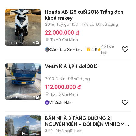
Honda AB 125 cuối 2016 Trắng đen
khoá smkey
2016
Tay ga
100 - 175 cc
Đã sử dụng
22.000.000 đ
Tp Hồ Chí Minh
1 phút trước
9
491
đã
4.8
Cửa Hàng Xe Máy
bán
86
Veam KIA 1,9 t đời 3013
2013
2 tấn
Đã sử dụng
112.000.000 đ
Tp Hồ Chí Minh
1 phút trước
7
Vũ Xuân Hân
BÁN NHÀ 3 TẦNG ĐƯỜNG 21
NGUYỄN XIỂN – ĐỐI DIỆN VINHOMES
- GIÁ 5,5 TỶ
3 PN
Nhà ngõ, hẻm