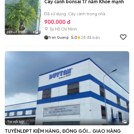
Cây cảnh bonsai 17 năm Khỏe mạnh
Đã sử dụng
Cây cảnh trong nhà
900.000 đ
Tp Hồ Chí Minh
1 phút trước
2
5.0
28
đã bán
Tran Quang
Tin nổi bật
1
TUYỂNLĐPT KIỂM HÀNG, ĐÓNG GÓI... GIAO HÀNG