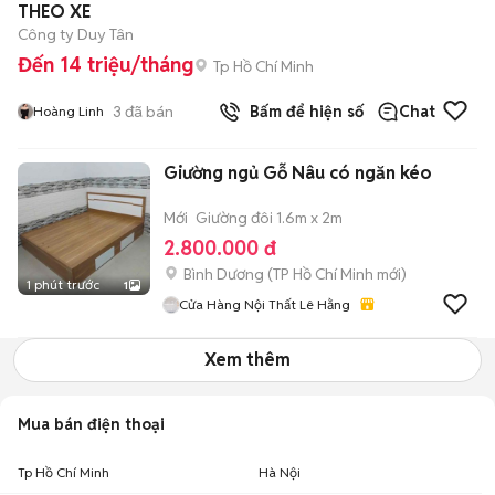
THEO XE
Công ty Duy Tân
Đến 14 triệu/tháng
Tp Hồ Chí Minh
3
đã bán
Bấm để hiện số
Chat
Hoàng Linh
Giường ngủ Gỗ Nâu có ngăn kéo
Mới
Giường đôi 1.6m x 2m
2.800.000 đ
Bình Dương
(
TP Hồ Chí Minh
mới)
1 phút trước
1
Cửa Hàng Nội Thất Lê Hằng
Xem thêm
Mua bán điện thoại
Tp Hồ Chí Minh
Hà Nội