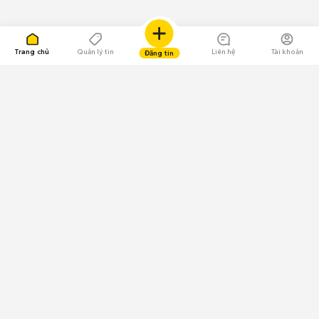
Trang chủ
Quản lý tin
Liên hệ
Tài khoản
Đăng tin
109.000 Bình chọn
Tải ứng dụng Chợ Tốt
Về Chợ Tốt
Quy chế sàn
Chính sách bảo mật
Giải quyết tranh chấp
CÔNG TY TNHH CHỢ TỐT - Người đại diện theo pháp luật:
Nguyễn Trọng Tấn; GPDKKD: 0312120782 do Sở KH & ĐT TP.HCM cấp ngày