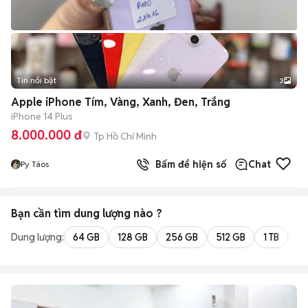
Tin nổi bật
3
Apple iPhone Tím, Vàng, Xanh, Đen, Trắng
iPhone 14 Plus
8.000.000 đ
Tp Hồ Chí Minh
Bấm để hiện số
Chat
Py Táos
Bạn cần tìm
dung lượng
nào ?
Dung lượng:
64 GB
128 GB
256 GB
512 GB
1 TB
2 