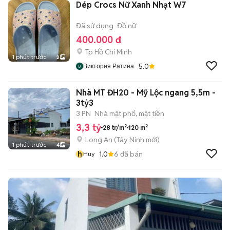
Dép Crocs Nữ Xanh Nhạt W7
Đã sử dụng
Đồ nữ
400.000 đ
Tp Hồ Chí Minh
1 phút trước
2
5.0
Виктория Ратина
Nhà MT ĐH20 - Mỹ Lộc ngang 5,5m -
3tỷ3
3 PN
Nhà mặt phố, mặt tiền
3,3 tỷ
28 tr/m²
120 m²
Long An
(
Tây Ninh
mới)
1 phút trước
4
h
1.0
6
đã bán
Huy