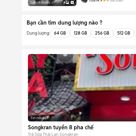
Tuấn
1 phút trước
9
Bạn cần tìm
dung lượng
nào ?
Dung lượng:
64 GB
128 GB
256 GB
512 GB
Tin nổi bật
Songkran tuyển 8 pha chế
Trà Sữa Thái Lan Songkran