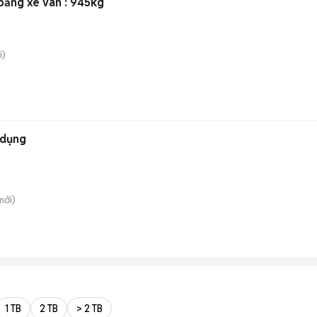
bằng xe van : 945kg
i)
 dụng
ới)
1 TB
2 TB
> 2 TB