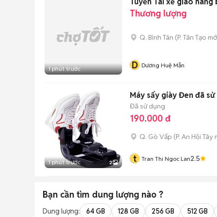
Tuyển Tài xế giao hàng 
Thương lượng
Q. Bình Tân
(
P. Tân Tạo
mớ
D
Dương Huệ Mẫn
1 phút trước
Máy sấy giày Đen đã sử
Đã sử dụng
190.000 đ
Q. Gò Vấp
(
P. An Hội Tây
m
t
2.5
Tran Thi Ngoc Lan
1 phút trước
2
Bạn cần tìm
dung lượng
nào ?
Dung lượng:
64 GB
128 GB
256 GB
512 GB