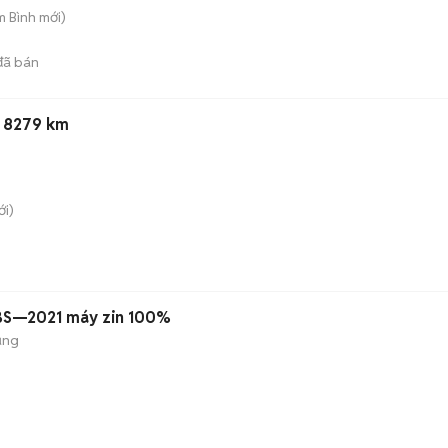
m Bình
mới)
ã bán
n 8279 km
i)
ABS—2021 máy zin 100%
ụng