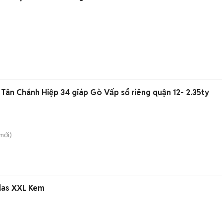
Bán nhà 3 tầng Tân Chánh Hiệp 34 giáp Gò Vấp sổ riêng quận 12- 2.35ty
mới)
das XXL Kem