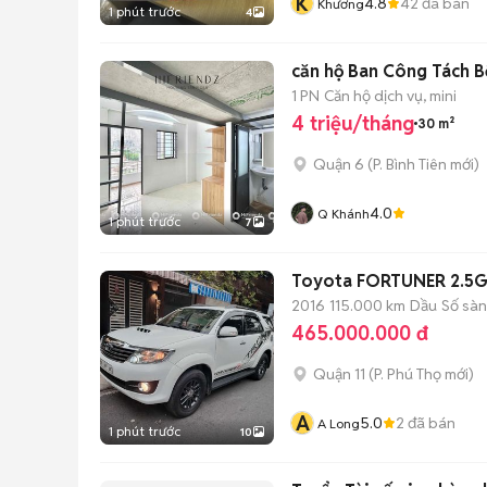
K
4.8
42
đã bán
Khương
1 phút trước
4
căn hộ Ban Công Tách B
1 PN
Căn hộ dịch vụ, mini
4 triệu/tháng
30 m²
Quận 6
(
P. Bình Tiên
mới)
4.0
Q Khánh
1 phút trước
7
Toyota FORTUNER 2.5G 
2016
115.000 km
Dầu
Số sàn
465.000.000 đ
Quận 11
(
P. Phú Thọ
mới)
A
5.0
2
đã bán
A Long
1 phút trước
10