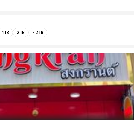
1 TB
2 TB
> 2 TB