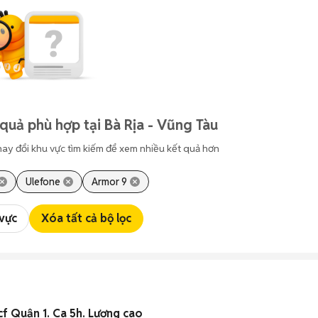
quả phù hợp tại Bà Rịa - Vũng Tàu
hay đổi khu vực tìm kiếm để xem nhiều kết quả hơn
Ulefone
Armor 9
 vực
Xóa tất cả bộ lọc
Tuyển NV bán bánh mì, cf Quận 1. Ca 5h. Lương cao