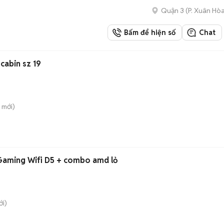
Quận 3
(
P. Xuân Hò
Bấm để hiện số
Chat
cabin sz 19
mới)
aming Wifi D5 + combo amd lỏ
i)