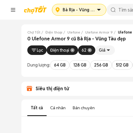
Bà Rịa - Vũng Tàu
Chợ Tốt
Điện thoại
Ulefone
Ulefone Armor 9
Ulefone 
0 Ulefone Armor 9 cũ Bà Rịa - Vũng Tàu đẹp
Lọc
Điện thoại
62
Giá
Dung lượng:
64 GB
128 GB
256 GB
512 GB
Siêu thị điện tử
Tất cả
Cá nhân
Bán chuyên