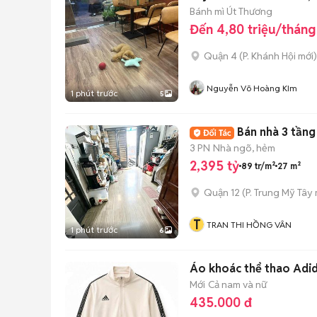
Bánh mì Út Thương
Đến 4,80 triệu/tháng
Quận 4
(
P. Khánh Hội
mới)
Nguyễn Võ Hoàng KIm
1 phút trước
5
3 PN
Nhà ngõ, hẻm
2,395 tỷ
89 tr/m²
27 m²
Quận 12
(
P. Trung Mỹ Tây
T
TRAN THI HỒNG VÂN
1 phút trước
6
Áo khoác thể thao Adi
Mới
Cả nam và nữ
435.000 đ