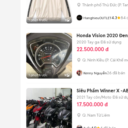
Thành phố Thủ Đức
(
P. Ta
4.3
84
đ
HanghieuOUTLET
1 phút trước
3
Honda Vision 2020 Đe
2020
Tay ga
Đã sử dụng
22.500.000 đ
Q. Ninh Kiều
(
P. Cái Khế
mớ
26
đã bán
Kenny Nguyễn
1 phút trước
9
Siêu Phẩm Winner X -
2021
Tay côn/Moto
Đã sử d
17.500.000 đ
Q. Nam Từ Liêm
4.9
4
đã bán