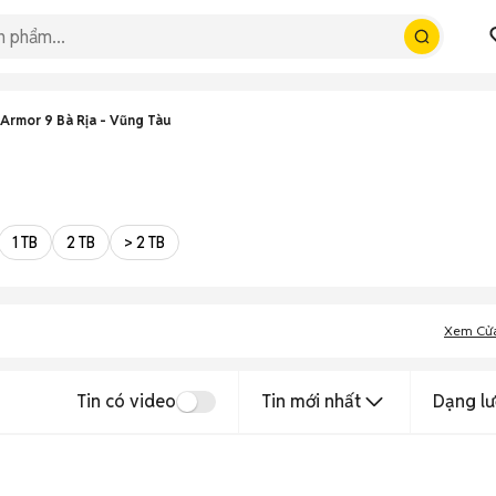
Armor 9 Bà Rịa - Vũng Tàu
1 TB
2 TB
> 2 TB
Xem Cử
Tin có video
Tin mới nhất
Dạng lư