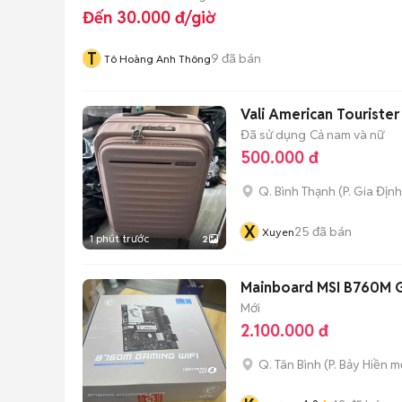
Đến 30.000 đ/giờ
T
9
đã bán
Tô Hoàng Anh Thông
Vali American Tourister 
Đã sử dụng
Cả nam và nữ
500.000 đ
Q. Bình Thạnh
(
P. Gia Định
X
25
đã bán
Xuyen
1 phút trước
2
Mainboard MSI B760M G
Mới
2.100.000 đ
Q. Tân Bình
(
P. Bảy Hiền
mớ