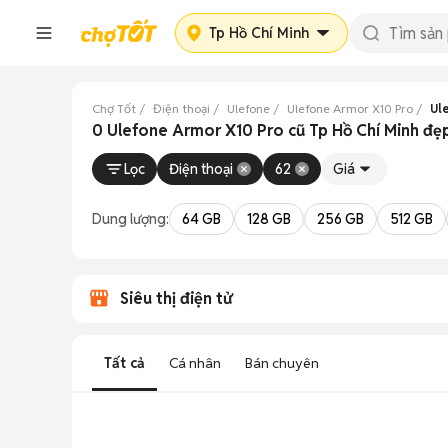
Tp Hồ Chí Minh
Chợ Tốt
Điện thoại
Ulefone
Ulefone Armor X10 Pro
Ul
0 Ulefone Armor X10 Pro cũ Tp Hồ Chí Minh đẹ
Lọc
Điện thoại
62
Giá
Dung lượng:
64 GB
128 GB
256 GB
512 GB
Siêu thị điện tử
Tất cả
Cá nhân
Bán chuyên