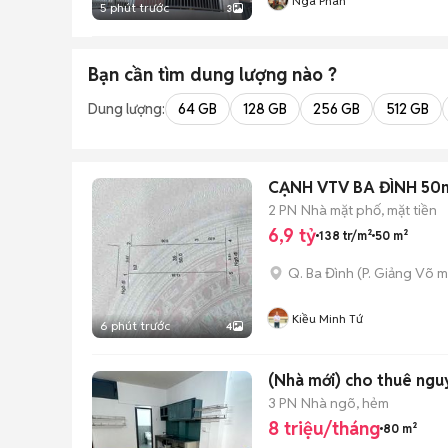
Nga Phan
5 phút trước
3
Bạn cần tìm
dung lượng
nào ?
Dung lượng:
64 GB
128 GB
256 GB
512 GB
CẠNH VTV BA ĐÌNH 50
2 PN
Nhà mặt phố, mặt tiền
6,9 tỷ
138 tr/m²
50 m²
Q. Ba Đình
(
P. Giảng Võ
m
Kiều Minh Tứ
6 phút trước
4
(Nhà mới) cho thuê nguy
3 PN
Nhà ngõ, hẻm
8 triệu/tháng
80 m²