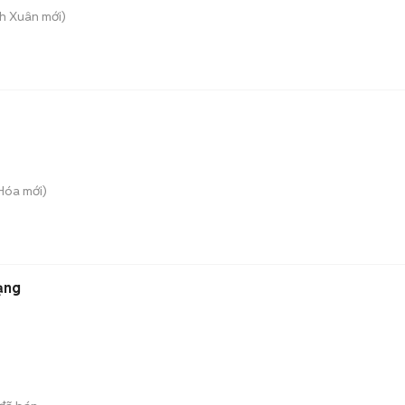
nh Xuân
mới)
 Hóa
mới)
ạng
)