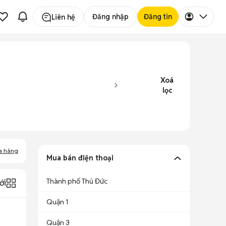
Đăng nhập
Đăng tin
Liên hệ
Xoá
lọc
a hàng
Mua bán điện thoại
Thành phố Thủ Đức
ới
Quận 1
Quận 3