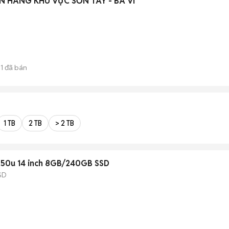
N HÀNG KHU VỰC SƠN TÂY - BA VÌ
11
đã bán
1 TB
2 TB
> 2 TB
8250u 14 inch 8GB/240GB SSD
SD