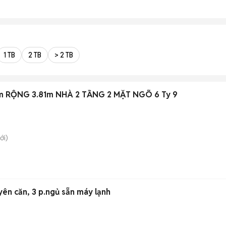
1 TB
2 TB
> 2 TB
m RỘNG 3.81m NHÀ 2 TẦNG 2 MẶT NGÕ 6 Ty 9
ới)
ên căn, 3 p.ngủ sẵn máy lạnh