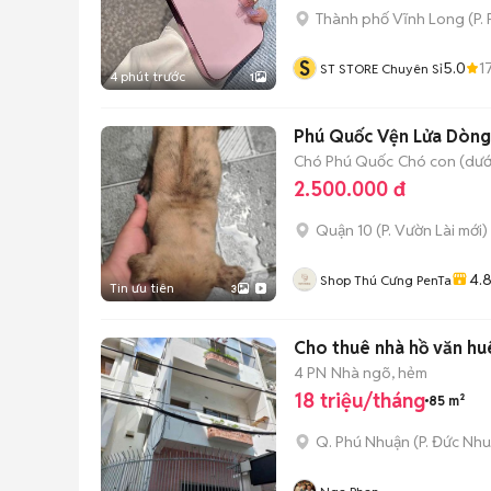
Thành phố Vĩnh Long
(
P.
S
5.0
1
ST STORE Chuyên Sỉ
4 phút trước
1
Phú Quốc Vện Lửa Dòng
Chó Phú Quốc
Chó con (dưới
2.500.000 đ
Quận 10
(
P. Vườn Lài
mới)
4.
Shop Thú Cưng PenTa
Tin ưu tiên
3
Cho thuê nhà hồ văn huê
4 PN
Nhà ngõ, hẻm
18 triệu/tháng
85 m²
Q. Phú Nhuận
(
P. Đức Nh