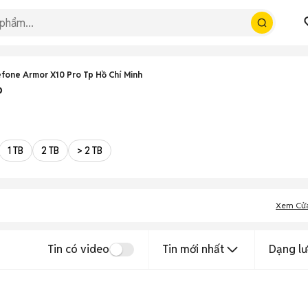
efone Armor X10 Pro Tp Hồ Chí Minh
p
1 TB
2 TB
> 2 TB
Xem Cử
Tin có video
Tin mới nhất
Dạng lư