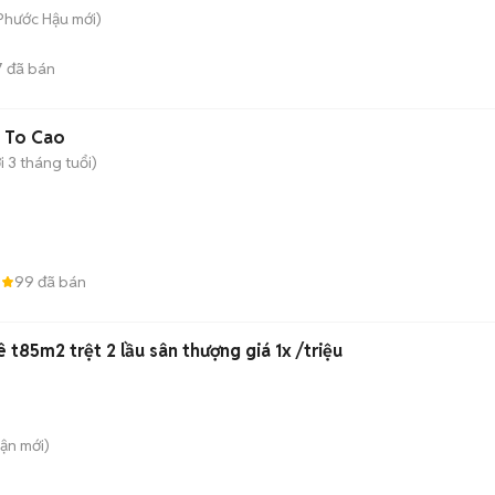
 Phước Hậu
mới)
7
đã bán
 To Cao
 3 tháng tuổi)
8
99
đã bán
 t85m2 trệt 2 lầu sân thượng giá 1x /triệu
uận
mới)