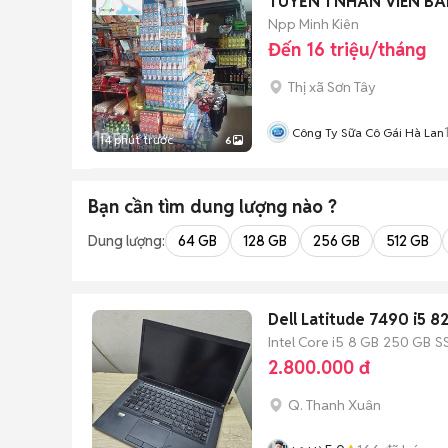
TUYỂN 1 NHÂN VIÊN BÁ
Npp Minh Kiên
Đến 16 triệu/tháng
Thị xã Sơn Tây
Công Ty Sữa Cô Gái Hà Lan
14 phút trước
6
Bạn cần tìm
dung lượng
nào ?
Dung lượng:
64 GB
128 GB
256 GB
512 GB
Dell Latitude 7490 i5 
Intel Core i5
8 GB
250 GB
S
2.800.000 đ
Q. Thanh Xuân