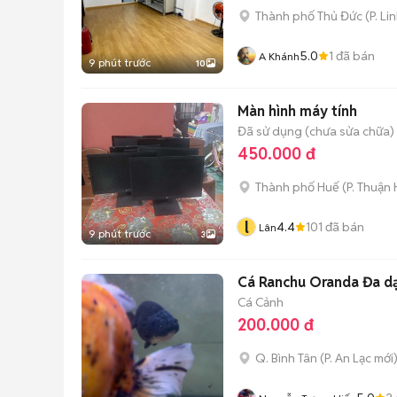
Thành phố Thủ Đức
(
P. Li
5.0
1
đã bán
A Khánh
9 phút trước
10
Màn hình máy tính
Đã sử dụng (chưa sửa chữa)
450.000 đ
Thành phố Huế
(
P. Thuận
l
4.4
101
đã bán
Lân
9 phút trước
3
Cá Ranchu Oranda Đa d
Cá Cảnh
200.000 đ
Q. Bình Tân
(
P. An Lạc
mới