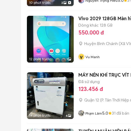
5.0
3
Nguyễn Trọng Hiếu
10 phút trước
2
Vivo 2029 128GB Màn hì
Dòng khác
128 GB
550.000 đ
Huyện Bình Chánh
(
Xã Vĩ
v
Vu Manh
12 phút trước
1
MÁY NÉN KHÍ TRỤC VÍT
Đã sử dụng
123.456 đ
Quận 12
(
P. Tân Thới Hiệp
5.0
31
đã bán
Phạm Lâm
14 phút trước
6