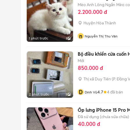
Mèo Anh Lông Ngắn
Mèo con
2.200.000 đ
Huyện Hòa Thành
n
Nguyễn Thị Thu Vân
1 phút trước
3
Bộ điều khiển cửa cuốn 
Mới
850.000 đ
Thị xã Duy Tiên
(
P. Đồng 
D
4.7
4
đã bán
Dinh Vũ
2 phút trước
3
Ốp lưng iPhone 15 Pro 
Đã sử dụng (chưa sửa chữa)
40.000 đ