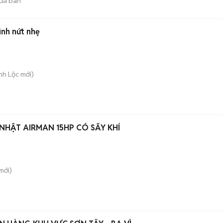
đã bán
nh nứt nhẹ
nh Lộc
mới)
 NHẬT AIRMAN 15HP CÓ SẤY KHÍ
mới)