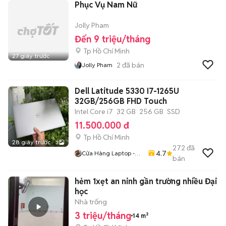
Phục Vụ Nam Nữ
Jolly Pham
Đến 9 triệu/tháng
Tp Hồ Chí Minh
27 giây trước
2
đã bán
Jolly Pham
Dell Latitude 5330 I7-1265U
32GB/256GB FHD Touch
Intel Core i7
32 GB
256 GB
SSD
11.500.000 đ
Tp Hồ Chí Minh
28 giây trước
3
272
đã
4.7
Cửa Hàng Laptop -
bán
Macbook Gia Si
HOÀNG PHÚC
hẻm 1xẹt an ninh gần trường nhiều Đại
học
Nhà trống
3 triệu/tháng
14 m²