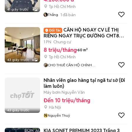
Tp Hồ Chí Minh
41 giây trước
4
1
đã bán
Thắng
CĂN HỘ NGAY CV LÊ THỊ
RIÊNG NGAY TRỤC ĐƯỜNG CMT8
BACON SIU THOÁNG
1 PN
Chung cư
8 triệu/tháng
60 m²
Tp Hồ Chí Minh
43 giây trước
6
CHO THUÊ CĂN HỘ CHÍNH
CHỦ
Nhân viên giao hàng tại ngã tư sở (Đi
làm luôn)
Máy bơm Nguyễn Văn
Đến 10 triệu/tháng
Hà Nội
43 giây trước
N
Nguyễn Thuỷ
KIA SONET PREMIUM 2023 Trắng 3