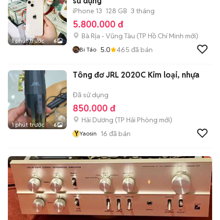
sử dụng
iPhone 13
128 GB
3 tháng
5.800.000 đ
Bà Rịa - Vũng Tàu
(
TP Hồ Chí Minh
mới)
1 phút trước
6
5.0
465
đã bán
Bi Táo
Tông đơ JRL 2020C Kim loại, nhựa
Đã sử dụng
850.000 đ
Hải Dương
(
TP Hải Phòng
mới)
1 phút trước
6
Y
16
đã bán
Yaosin