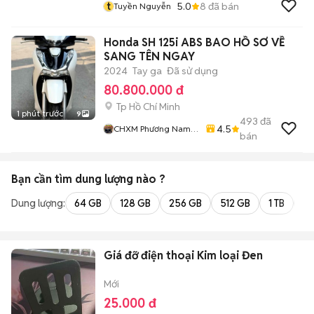
t
5.0
8
đã bán
Tuyền Nguyễn
Honda SH 125i ABS BAO HỒ SƠ VỀ
SANG TÊN NGAY
2024
Tay ga
Đã sử dụng
80.800.000 đ
Tp Hồ Chí Minh
1 phút trước
9
493
đã
4.5
CHXM Phương Nam
bán
Chuyên Bán Xe Trả
Góp
Bạn cần tìm
dung lượng
nào ?
Dung lượng:
64 GB
128 GB
256 GB
512 GB
1 TB
2 
Giá đỡ điện thoại Kim loại Đen
Mới
25.000 đ