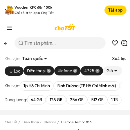
Voucher KFC đến 100k
Tải app
Chỉ có trên app Chợ Tốt
Khu vực:
Toàn quốc
Xoá lọc
Điện thoại
Ulefone
4795
Giá
Lọc
Khu vực:
Tp Hồ Chí Minh
Bình Dương (TP Hồ Chí Minh mới)
Bà 
Dung lượng:
64 GB
128 GB
256 GB
512 GB
1 TB
2 
Chợ Tốt
Điện thoại
Ulefone
Ulefone Armor X16