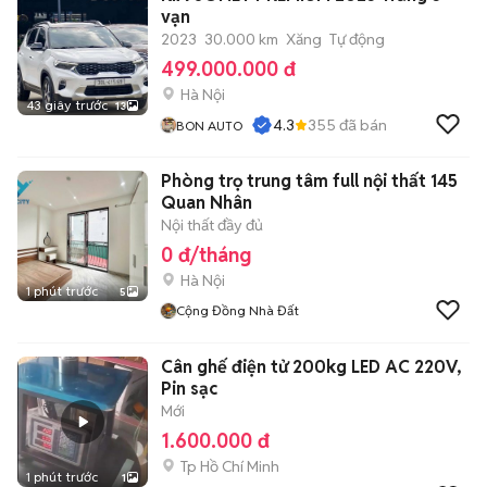
vạn
2023
30.000 km
Xăng
Tự động
499.000.000 đ
Hà Nội
43 giây trước
13
4.3
355
đã bán
BON AUTO
Phòng trọ trung tâm full nội thất 145
Quan Nhân
Nội thất đầy đủ
0 đ/tháng
Hà Nội
1 phút trước
5
Cộng Đồng Nhà Đất
Cân ghế điện tử 200kg LED AC 220V,
Pin sạc
Mới
1.600.000 đ
Tp Hồ Chí Minh
1 phút trước
1