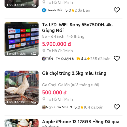
Tp Hồ Chí Minh
1 phút trước
3
5.0
2
đã bán
Thanh Đức
Tv. LED. WIFI. Sony 55x7500H. 4k.
Giọng Nói
55 – 64 inch
4-6 tháng
5.900.000 đ
Tp Hồ Chí Minh
1 phút trước
5
4.4
235
đã bán
TIẾN - TV QUẬN 8
Gà chọi trống 2.5kg màu trắng
Gà Chọi
Gà lớn (từ 3 tháng tuổi)
500.000 đ
Tp Hồ Chí Minh
1 phút trước
5
5.0
104
đã bán
Nghia Gà Nhà 71
Apple iPhone 13 128GB Hồng Đã qua