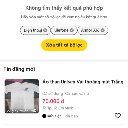
Không tìm thấy kết quả phù hợp
Hãy xóa một số bộ lọc để xem nhiều kết quả hơn
Điện thoại
Ulefone
Armor X16
Xóa tất cả bộ lọc
Tin đăng mới
Áo thun Unisex Vải thoáng mát Trắng
Đã sử dụng
Cả nam và nữ
70.000 đ
Tp Hồ Chí Minh
27 giây trước
2
1
đã bán
Tuấn Kiệt