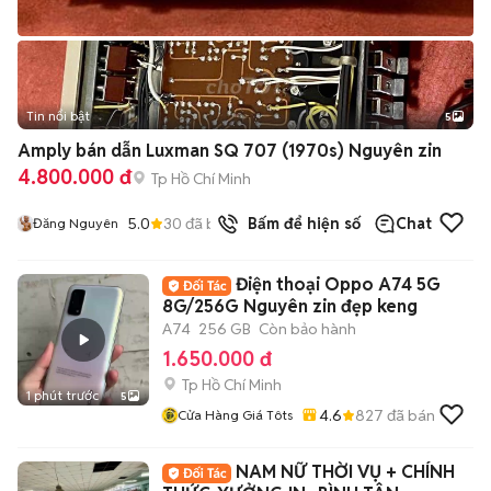
Tin nổi bật
5
Amply bán dẫn Luxman SQ 707 (1970s) Nguyên zin
4.800.000 đ
Tp Hồ Chí Minh
5.0
30
đã bán
Bấm để hiện số
Chat
Đăng Nguyên
Điện thoại Oppo A74 5G
8G/256G Nguyên zin đẹp keng
A74
256 GB
Còn bảo hành
1.650.000 đ
Tp Hồ Chí Minh
1 phút trước
5
4.6
827
đã bán
Cửa Hàng Giá Tôts
NAM NỮ THỜI VỤ + CHÍNH