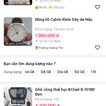
Tp Hồ Chí Minh
37 giây trước
3
1
đã bán
Chị Tư
Đồng hồ Calvin Klein Dây da Nâu
Đã sử dụng
Cả nam và nữ
1.000.000 đ
Tp Hồ Chí Minh
41 giây trước
1
T
Trương Hoàng Tho
Bạn cần tìm
dung lượng
nào ?
Dung lượng:
64 GB
128 GB
256 GB
512 GB
1 TB
2 
Ghế công thái học BChair B-1018D
Đen
Đã sử dụng
Vải
4.200.000 đ