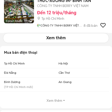
THỨC-XƯỞNG IN- BÌNH TÂN
CÔNG TY TNHH BERRY VIỆT NAM
Đến 12 triệu/tháng
Tp Hồ Chí Minh
1 phút trước
1
8
đã bán
CÔNG TY TNHH BERRY VIỆT
NAM
Xem thêm
Mua bán điện thoại
Tp Hồ Chí Minh
Hà Nội
Đà Nẵng
Cần Thơ
Bình Dương
An Giang
(
TP Hồ Chí Minh
mới)
Xem thêm