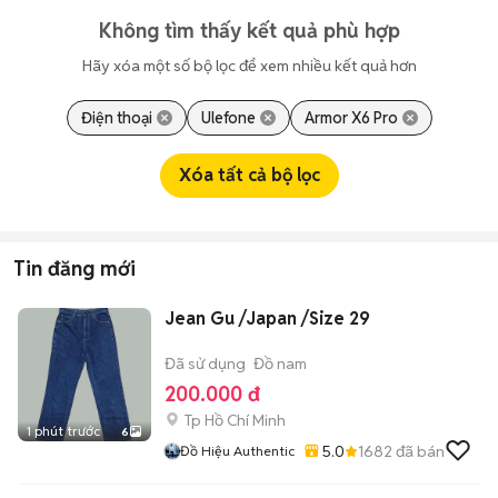
Không tìm thấy kết quả phù hợp
Hãy xóa một số bộ lọc để xem nhiều kết quả hơn
Điện thoại
Ulefone
Armor X6 Pro
Xóa tất cả bộ lọc
Tin đăng mới
Jean Gu /Japan /Size 29
Đã sử dụng
Đồ nam
200.000 đ
Tp Hồ Chí Minh
1 phút trước
6
5.0
1682
đã bán
Đồ Hiệu Authentic