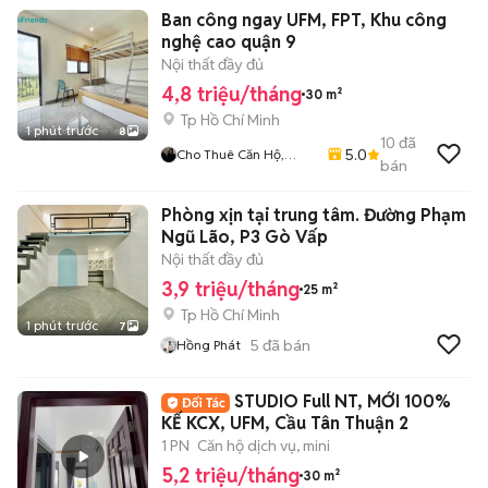
Ban công ngay UFM, FPT, Khu công
nghệ cao quận 9
Nội thất đầy đủ
4,8 triệu/tháng
30 m²
Tp Hồ Chí Minh
1 phút trước
8
10
đã
5.0
Cho Thuê Căn Hộ,
bán
Phòng Trọ Giá Rẻ Quận
9 - Thủ Đức
Phòng xịn tại trung tâm. Đường Phạm
Ngũ Lão, P3 Gò Vấp
Nội thất đầy đủ
3,9 triệu/tháng
25 m²
Tp Hồ Chí Minh
1 phút trước
7
5
đã bán
Hồng Phát
STUDIO Full NT, MỚI 100%
KẾ KCX, UFM, Cầu Tân Thuận 2
1 PN
Căn hộ dịch vụ, mini
5,2 triệu/tháng
30 m²