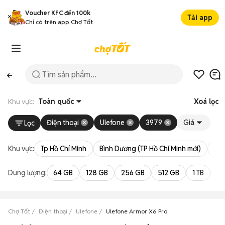
Voucher KFC đến 100k
Tải app
Chỉ có trên app Chợ Tốt
Khu vực:
Toàn quốc
Xoá lọc
Điện thoại
Ulefone
3979
Giá
Lọc
Khu vực:
Tp Hồ Chí Minh
Bình Dương (TP Hồ Chí Minh mới)
Bà 
Dung lượng:
64 GB
128 GB
256 GB
512 GB
1 TB
2 
Chợ Tốt
Điện thoại
Ulefone
Ulefone Armor X6 Pro