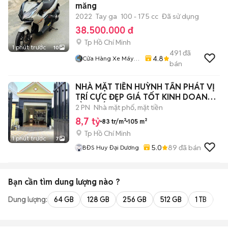
măng
2022
Tay ga
100 - 175 cc
Đã sử dụng
38.500.000 đ
Tp Hồ Chí Minh
1 phút trước
10
491
đã
4.8
Cửa Hàng Xe Máy
bán
86
NHÀ MẶT TIỀN HUỲNH TẤN PHÁT VỊ
TRÍ CỰC ĐẸP GIÁ TỐT KINH DOANH
SẦM UẤT
2 PN
Nhà mặt phố, mặt tiền
8,7 tỷ
83 tr/m²
105 m²
Tp Hồ Chí Minh
1 phút trước
7
5.0
89
đã bán
BĐS Huy Đại Dương
Bạn cần tìm
dung lượng
nào ?
Dung lượng:
64 GB
128 GB
256 GB
512 GB
1 TB
2 