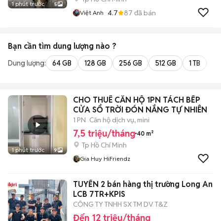
1 phút trước
5
4.7
87
đã bán
Việt Anh
Bạn cần tìm
dung lượng
nào ?
Dung lượng:
64 GB
128 GB
256 GB
512 GB
1 TB
2 
CHO THUÊ CĂN HỘ 1PN TÁCH BẾP
CỬA SỔ TRỜI ĐÓN NẮNG TỰ NHIÊN
1 PN
Căn hộ dịch vụ, mini
7,5 triệu/tháng
40 m²
Tp Hồ Chí Minh
1 phút trước
9
Gia Huy HiFriendz
TUYỂN 2 bán hàng thị trường Long An
LCB 7TR+KPIS
CÔNG TY TNHH SX TM DV T&Z
Đến 12 triệu/tháng