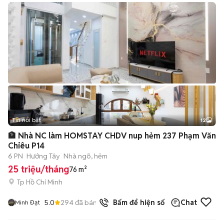
Tin nổi bật
12
+
2
🏦 Nhà NC làm HOMSTAY CHDV nup hẻm 237 Phạm Văn
Chiêu P14
6 PN
Hướng Tây
Nhà ngõ, hẻm
25 triệu/tháng
76 m²
Tp Hồ Chí Minh
5.0
294
đã bán
Bấm để hiện số
Chat
Minh Đạt