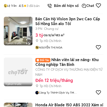
L
4.5
3
đã bán
Bấm để hiện số
Chat
Lệ Trần
Bán Căn Hộ Vision 3pn 2wc Cao Cấp
Sổ Hồng Sẵn alo Tôi
3 PN
Chung cư
3 tỷ
36 tr/m²
83 m²
Tp Hồ Chí Minh
1 phút trước
6
N
NGUYỄN THỊ NGA
Nhân viên lái xe nâng- Khu
Công nghiệp Tân Bình
CÔNG TY CP DỊCH VỤ THƯƠNG MẠI ĐIỆN TỬ
N&H
Đến 12 triệu/tháng
1 phút trước
Tp Hồ Chí Minh
Công Ty TNHH Dịch Vụ TMĐT
N Va H
Honda Air Blade 150 ABS 2022 Xám xi