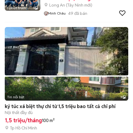
Long An
(
Tây Ninh
mới)
1 phút trước
1
49
đã bán
Minh Châu
Tin nổi bật
7
+
2
ký túc xá biệt thự chỉ từ 1,5 triệu bao tất cả chi phí
Nội thất đầy đủ
1,5 triệu/tháng
100 m²
Tp Hồ Chí Minh