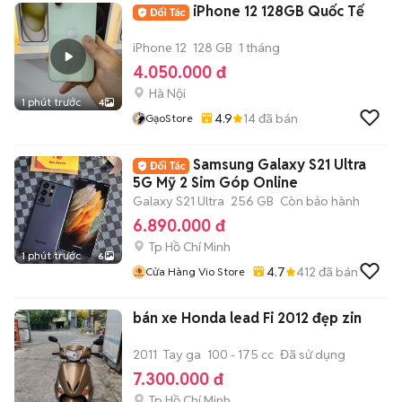
iPhone 12 128GB Quốc Tế
iPhone 12
128 GB
1 tháng
4.050.000 đ
Hà Nội
1 phút trước
4
4.9
14
đã bán
GạoStore
Samsung Galaxy S21 Ultra
5G Mỹ 2 Sim Góp Online
Galaxy S21 Ultra
256 GB
Còn bảo hành
6.890.000 đ
Tp Hồ Chí Minh
1 phút trước
6
4.7
412
đã bán
Cửa Hàng Vio Store
bán xe Honda lead Fi 2012 đẹp zin
2011
Tay ga
100 - 175 cc
Đã sử dụng
7.300.000 đ
Tp Hồ Chí Minh