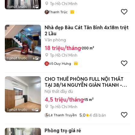
Tp Hồ Chí Minh
1 phút trước
6
Thanh Trúc
Nhà đẹp Bàu Cát Tân Bình 4x18m trệt
2 Lầu
Văn phòng
18 triệu/tháng
200 m²
Tp Hồ Chí Minh
1 phút trước
6
Võ Duy Hưng
CHO THUÊ PHÒNG FULL NỘI THẤT
TẠI 38/14 NGUYỄN GIẢN THANH -
QUẬN 10
Nội thất đầy đủ
4,5 triệu/tháng
15 m²
Tp Hồ Chí Minh
1 phút trước
10
5.0
4
đã bán
Lê Thanh Truyền
Phòng trọ giá rẻ