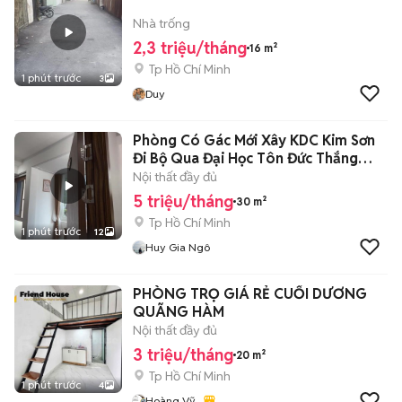
Nhà trống
2,3 triệu/tháng
16 m²
Tp Hồ Chí Minh
1 phút trước
3
Duy
Phòng Có Gác Mới Xây KDC Kim Sơn
Đi Bộ Qua Đại Học Tôn Đức Thắng
Quận
Nội thất đầy đủ
5 triệu/tháng
30 m²
Tp Hồ Chí Minh
1 phút trước
12
Huy Gia Ngô
PHÒNG TRỌ GIÁ RẺ CUỐI DƯƠNG
QUÃNG HÀM
Nội thất đầy đủ
3 triệu/tháng
20 m²
Tp Hồ Chí Minh
1 phút trước
4
Hoàng Vỹ