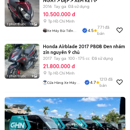
NGAY📌ĐẸP📌XEM KẾT✨
2016
Tay ga
Đã sử dụng
10.500.000 đ
Tp Hồ Chí Minh
1 phút trước
19
771
đã
4.5
Xe Máy Bùi Tiến
bán
Dũng
Honda Airblade 2017 PBĐB Đen nhám
zin nguyên 9 chủ
2017
Tay ga
100 - 175 cc
Đã sử dụng
21.800.000 đ
Tp Hồ Chí Minh
1 phút trước
9
1213
đã
4.7
Cửa Hàng Xe Máy
bán
Sơn Thủ Đức