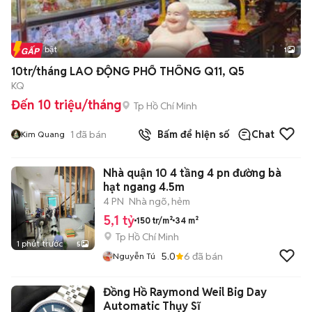
Tin nổi bật
1
10tr/tháng LAO ĐỘNG PHỔ THÔNG Q11, Q5
KQ
Đến 10 triệu/tháng
Tp Hồ Chí Minh
1
đã bán
Bấm để hiện số
Chat
Kim Quang
Nhà quận 10 4 tầng 4 pn đường bà
hạt ngang 4.5m
4 PN
Nhà ngõ, hẻm
5,1 tỷ
150 tr/m²
34 m²
Tp Hồ Chí Minh
1 phút trước
5
5.0
6
đã bán
Nguyễn Tú
Đồng Hồ Raymond Weil Big Day
Automatic Thụy Sĩ