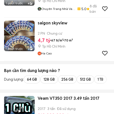
Tp Hồ Chí Minh
1 phút trước
6
8
đã
5.0
Chuyên Trang Nhà Vaf
bán
Đất Thạnh Xuân - Thạnh
Lộc -Quận 12
saigon skyview
2 PN
Chung cư
4,7 tỷ
67 tr/m²
70 m²
Tp Hồ Chí Minh
1 phút trước
2
Ha Cao
Bạn cần tìm
dung lượng
nào ?
Dung lượng:
64 GB
128 GB
256 GB
512 GB
1 TB
2 
Veam VT350 2017 3.49 tấn 2017
2017
3 tấn
Đã sử dụng