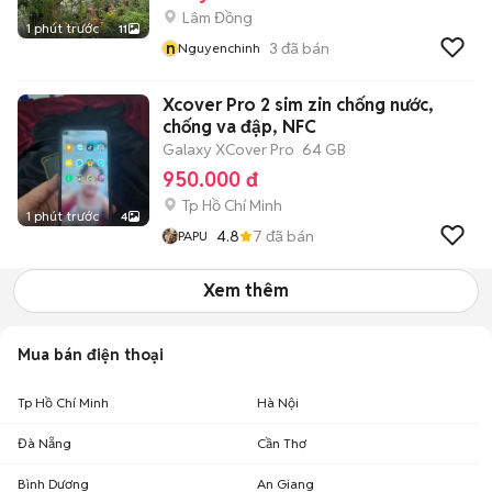
Lâm Đồng
1 phút trước
11
n
3
đã bán
Nguyenchinh
Xcover Pro 2 sim zin chống nước,
chống va đập, NFC
Galaxy XCover Pro
64 GB
950.000 đ
Tp Hồ Chí Minh
1 phút trước
4
4.8
7
đã bán
PAPU
Xem thêm
Mua bán điện thoại
Tp Hồ Chí Minh
Hà Nội
Đà Nẵng
Cần Thơ
Bình Dương
An Giang