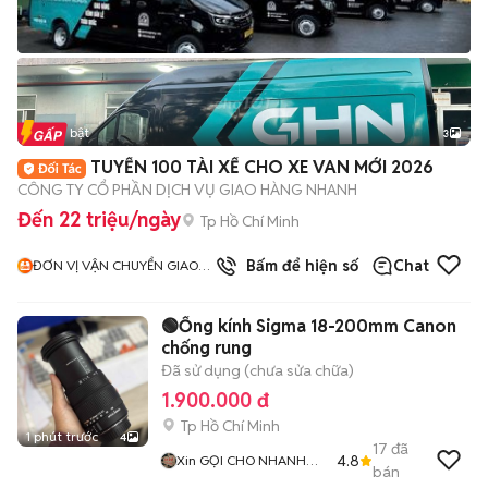
Tin nổi bật
3
TUYỂN 100 TÀI XẾ CHO XE VAN MỚI 2026
CÔNG TY CỔ PHẦN DỊCH VỤ GIAO HÀNG NHANH
Đến 22 triệu/ngày
Tp Hồ Chí Minh
Bấm để hiện số
Chat
ĐƠN VỊ VẬN CHUYỂN GIAO
HÀNG NHANH
🟢Ống kính Sigma 18-200mm Canon
chống rung
Đã sử dụng (chưa sửa chữa)
1.900.000 đ
Tp Hồ Chí Minh
1 phút trước
4
17
đã
4.8
Xin GỌI CHO NHANH
bán
NHÉ