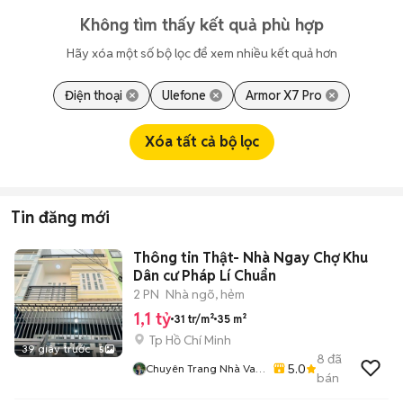
Không tìm thấy kết quả phù hợp
Hãy xóa một số bộ lọc để xem nhiều kết quả hơn
Điện thoại
Ulefone
Armor X7 Pro
Xóa tất cả bộ lọc
Tin đăng mới
Thông tin Thật- Nhà Ngay Chợ Khu
Dân cư Pháp Lí Chuẩn
2 PN
Nhà ngõ, hẻm
1,1 tỷ
31 tr/m²
35 m²
Tp Hồ Chí Minh
39 giây trước
5
8
đã
5.0
Chuyên Trang Nhà Vaf
bán
Đất Thạnh Xuân - Thạnh
Lộc -Quận 12