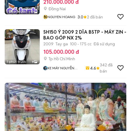
210.000.000 đ
Đồng Nai
1 phút trước
17
N
3.0
2
đã bán
NGUYEN HOANG
SH150 Ý 2009 2 DĨA BSTP - MÁY ZIN -
BAO GÓP NX 2%
2009
Tay ga
100 - 175 cc
Đã sử dụng
105.000.000 đ
Tp Hồ Chí Minh
1 phút trước
9
342
đã
4.6
XE MÁY NGUYỄN
bán
MINH SƠN