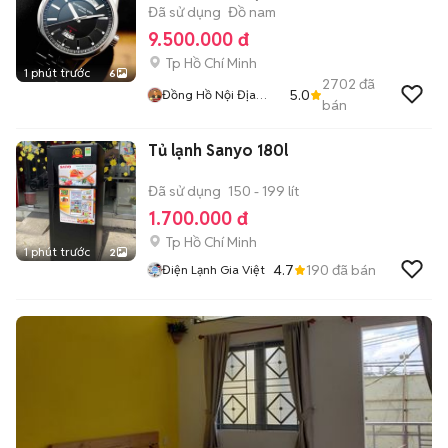
Đã sử dụng
Đồ nam
9.500.000 đ
Tp Hồ Chí Minh
1 phút trước
6
2702
đã
5.0
Đồng Hồ Nội Địa
bán
Nhật
Tủ lạnh Sanyo 180l
Đã sử dụng
150 - 199 lít
1.700.000 đ
Tp Hồ Chí Minh
1 phút trước
2
4.7
190
đã bán
Điện Lạnh Gia Việt