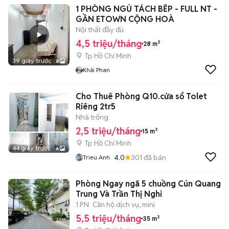
1 PHÒNG NGỦ TÁCH BẾP - FULL NT -
GẦN ETOWN CỘNG HOÀ
Nội thất đầy đủ
4,5 triệu/tháng
28 m²
Tp Hồ Chí Minh
39 giây trước
8
Khải Phan
Cho Thuê Phòng Q10.cửa sổ Tolet
Riêng 2tr5
Nhà trống
2,5 triệu/tháng
15 m²
Tp Hồ Chí Minh
44 giây trước
6
4.0
301
đã bán
Trieu Anh
Phòng Ngay ngã 5 chuồng Cún Quang
Trung Và Trần Thị Nghỉ
1 PN
Căn hộ dịch vụ, mini
5,5 triệu/tháng
35 m²