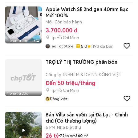
Apple Watch SE 2nd gen 40mm Bạc
Mới 100%
Mới
Còn bảo hành
3.700.000 đ
Tp Hồ Chí Minh
1 phút trước
6
5.0
1193
đã bán
Táo Tốt Store
TRỢ LÝ THỊ TRƯỜNG phân bón
Công ty TNHH TM & DV NN ĐỒNG VIỆT
Đến 50 triệu/tháng
Tp Hồ Chí Minh
1 phút trước
Đ
Đồng Việt
Bán Villa sân vườn tại Đà Lạt - Chính
chủ (Có thương lượng)
5 PN
Nhà biệt thự
26 tỷ
72 tr/m²
360 m²