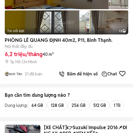
Tin nổi bật
12
+
2
PHÒNG LÊ QUANG ĐỊNH 40m2, P11, Bình Thạnh.
Nội thất đầy đủ
6,2 triệu/tháng
40 m²
Tp Hồ Chí Minh
21
đã bán
Bấm để hiện số
Chat
Anh Tân
Bạn cần tìm
dung lượng
nào ?
Dung lượng:
64 GB
128 GB
256 GB
512 GB
1 TB
2 
[XE CHẤT]👉Suzuki Impulse 2016📌ĐI