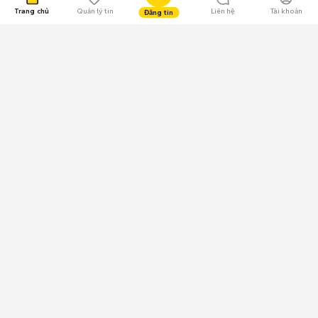
Trang chủ
Quản lý tin
Liên hệ
Tài khoản
Đăng tin
109.000 Bình chọn
Tải ứng dụng Chợ Tốt
Về Chợ Tốt
Quy chế sàn
Chính sách bảo mật
Giải quyết tranh chấp
CÔNG TY TNHH CHỢ TỐT - Người đại diện theo pháp luật:
Nguyễn Trọng Tấn; GPDKKD: 0312120782 do Sở KH & ĐT TP.HCM cấp ngày
11/01/2013;
GPMXH: 185/GP-BTTTT do Bộ Thông tin và Truyền thông
cấp ngày 09/07/2024 - Chịu trách nhiệm
nội dung: Trần Hoàng Ly.
Chính sách sử dụng