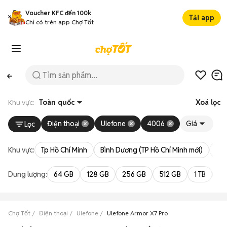
Voucher KFC đến 100k
Tải app
Chỉ có trên app Chợ Tốt
Khu vực:
Toàn quốc
Xoá lọc
Điện thoại
Ulefone
4006
Giá
Lọc
Khu vực:
Tp Hồ Chí Minh
Bình Dương (TP Hồ Chí Minh mới)
Bà 
Dung lượng:
64 GB
128 GB
256 GB
512 GB
1 TB
2 
Chợ Tốt
Điện thoại
Ulefone
Ulefone Armor X7 Pro