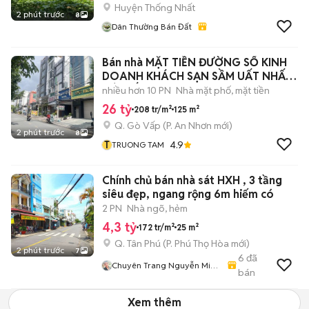
Huyện Thống Nhất
2 phút trước
8
Dân Thường Bán Đất
Bán nhà MẶT TIỀN ĐƯỜNG SỐ KINH
DOANH KHÁCH SẠN SẦM UẤT NHẤT
GÒ VẤP
nhiều hơn 10 PN
Nhà mặt phố, mặt tiền
26 tỷ
208 tr/m²
125 m²
Q. Gò Vấp
(
P. An Nhơn
mới)
2 phút trước
8
T
4.9
TRUONG TAM
Chính chủ bán nhà sát HXH , 3 tầng
siêu đẹp, ngang rộng 6m hiếm có
2 PN
Nhà ngõ, hẻm
4,3 tỷ
172 tr/m²
25 m²
Q. Tân Phú
(
P. Phú Thọ Hòa
mới)
2 phút trước
7
6
đã
Chuyên Trang Nguyễn Minh
bán
Triều
Xem thêm