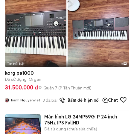
Tin nổi bật
2
korg pa1000
Đã sử dụng
Organ
31.500.000 đ
Quận 7
(
P. Tân Thuận
mới)
3
đã bán
Bấm để hiện số
Chat
Thanh Nguyenviet
Màn hình LG 24MP59G-P 24 inch
75Hz IPS FullHD
Đã sử dụng (chưa sửa chữa)