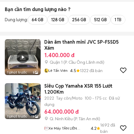
Bạn cần tìm
dung lượng
nào ?
Dung lượng:
64 GB
128 GB
256 GB
512 GB
1 TB
2 
Dàn âm thanh mini JVC SP-FSSD5
Xám
1.400.000 đ
Quận 1
(
P. Cầu Ông Lãnh
mới)
L
4.5
1322
đã bán
Lê Tấn Viên
1 phút trước
5
Siêu Cọp Yamaha XSR 155 Lướt
1.200Km
2022
Tay côn/Moto
100 - 175 cc
Đã sử
dụng
64.000.000 đ
1 phút trước
19
Q. Ninh Kiều
(
P. Tân An
mới)
1692
đã
4.2
Xe Máy TÂN LIÊN
bán
HƯNG 1 91B