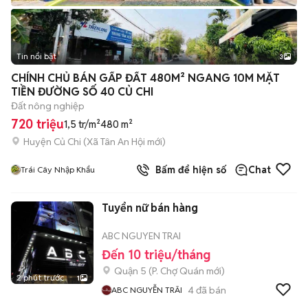
Tin nổi bật
3
CHÍNH CHỦ BÁN GẤP ĐẤT 480M² NGANG 10M MẶT
TIỀN ĐƯỜNG SỐ 40 CỦ CHI
Đất nông nghiệp
720 triệu
1,5 tr/m²
480 m²
Huyện Củ Chi
(
Xã Tân An Hội
mới)
Bấm để hiện số
Chat
Trái Cây Nhập Khẩu
Tuyển nữ bán hàng
ABC NGUYEN TRAI
Đến 10 triệu/tháng
Quận 5
(
P. Chợ Quán
mới)
2 phút trước
1
4
đã bán
ABC NGUYỄN TRÃI