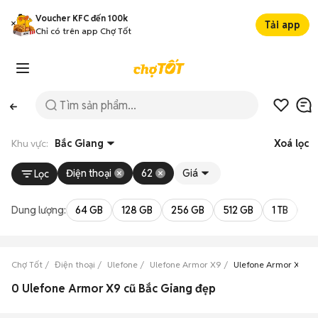
Voucher KFC đến 100k
Tải app
Chỉ có trên app Chợ Tốt
Khu vực:
Bắc Giang
Xoá lọc
Điện thoại
62
Giá
Lọc
Dung lượng:
64 GB
128 GB
256 GB
512 GB
1 TB
2 
Chợ Tốt
Điện thoại
Ulefone
Ulefone Armor X9
Ulefone Armor X9 Bắ
0 Ulefone Armor X9 cũ Bắc Giang đẹp