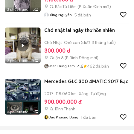
Q. Bắc Từ Liêm
(
P. Xuân Đỉnh
mới)
2 phút trước
3
5
đã bán
Dũng Nguyễn
Chó nhật lai ngây thơ hồn nhiên
Chó Nhật
Chó con (dưới 3 tháng tuổi)
300.000 đ
Quận 8
(
P. Bình Đông
mới)
2 phút trước
5
4.6
462
đã bán
Phan Hung Tam
Mercedes GLC 300 4MATIC 2017 Bạc
2017
118.060 km
Xăng
Tự động
900.000.000 đ
Q. Bình Thạnh
2 phút trước
1
D
1
đã bán
Dao Phuong Dung