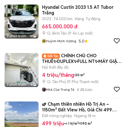
Hyundai Custin 2023 1.5 AT Tubor
Trắng
2023
74.000 km
Xăng
Tự động
665.000.000 đ
Q. Bình Tân
(
P. An Lạc
mới)
2 phút trước
19
H
5.0
Huỳnh Minh Vương
CHÍNH CHỦ CHO
THUÊ✨️DUPLEX✨️FULL NT✨️MÁY GIẶT
RIÊNG✨️TÂN THỚI HÒA ✨️TÂN PHÚ
Nội thất đầy đủ
4 triệu/tháng
30 m²
Q. Tân Phú
(
P. Phú Thạnh
mới)
2 phút trước
6
4
đã bán
Nhà Của Trung Tá
🌿 Chạm thiên nhiên Hồ Trị An –
1150m² Đất View Hồ, Giá Chỉ 499
Triệu
Đất nông nghiệp
Ngang 18 m
499 triệu
< 1 tr/m²
1190 m²