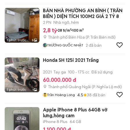
BÁN NHÀ PHƯỜNG AN BÌNH ( TRẤN
BIÊN ) DIỆN TÍCH 100M2 GIÁ 2 TỶ 8
2 PN
Nhà ngõ, hẻm
2,8 tỷ
28 tr/m²
100 m²
Thành phố Biên Hòa
(
P. Trấn Biên
mới)
1 phút trước
5
2
đã bán
TRƯƠNG QUỐC NHẬT
Honda SH 125i 2021 Trắng
2021
Tay ga
100 - 175 cc
Đã sử dụng
60.000.000 đ
Thành phố Quảng Ngãi
(
P. Nghĩa Lộ
mới)
1 phút trước
1
T
4.5
38
đã bán
Trần Hoàng Long
Apple iPhone 8 Plus 64GB vỡ
lưng,hỏng cam
iPhone 8 Plus
64 GB
1.100.000 đ