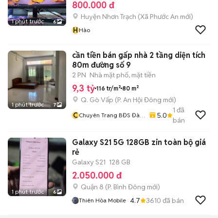
800.000 đ
Huyện Nhơn Trạch
(
Xã Phước An
mới)
1 phút trước
6
H
Hào
cần tiền bán gấp nhà 2 tầng diện tích
80m đường số 9
2 PN
Nhà mặt phố, mặt tiền
9,3 tỷ
116 tr/m²
80 m²
Q. Gò Vấp
(
P. An Hội Đông
mới)
1 phút trước
7
1
đã
C
5.0
Chuyên Trang BĐS Đào
bán
Minh Trí
Galaxy S21 5G 128GB zin toàn bộ giá
rẻ
Galaxy S21
128 GB
2.050.000 đ
Quận 8
(
P. Bình Đông
mới)
1 phút trước
6
4.7
3610
đã bán
Thiên Hòa Mobile