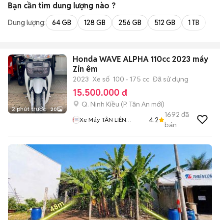
Bạn cần tìm
dung lượng
nào ?
Dung lượng:
64 GB
128 GB
256 GB
512 GB
1 TB
2 
Honda WAVE ALPHA 110cc 2023 máy
Zin êm
2023
Xe số
100 - 175 cc
Đã sử dụng
15.500.000 đ
Q. Ninh Kiều
(
P. Tân An
mới)
2 phút trước
20
1692
đã
4.2
Xe Máy TÂN LIÊN
bán
HƯNG 1 91B