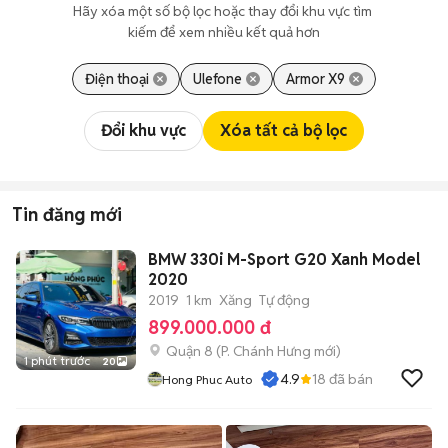
Hãy xóa một số bộ lọc hoặc thay đổi khu vực tìm 
kiếm để xem nhiều kết quả hơn
Điện thoại
Ulefone
Armor X9
Đổi khu vực
Xóa tất cả bộ lọc
Tin đăng mới
BMW 330i M-Sport G20 Xanh Model
2020
2019
1 km
Xăng
Tự động
899.000.000 đ
Quận 8
(
P. Chánh Hưng
mới)
1 phút trước
20
4.9
18
đã bán
Hong Phuc Auto