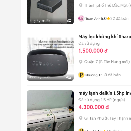
Thành phố Thủ Dầu Một
(
5.0
22
đã bán
Tuan Anh
41 giây trước
1
Máy lọc không khí Shar
Đã sử dụng
1.500.000 đ
Quận 7
(
P. Tân Hưng
mới)
P
3
đã bán
Phương Thu
42 giây trước
4
máy lạnh daikin 1.5hp i
Đã sử dụng
1.5 HP (ngựa)
4.300.000 đ
Q. Tân Phú
(
P. Tây Thạnh
m