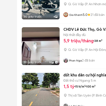
Q. Gò Vấp
(
P. An Nhơn
mớ
5.0
21
đã bán
Gia Khanh
30 giây trước
4
CHDV Lê Đức Thọ, Gò V
Nội thất đầy đủ
5,9 triệu/tháng
38 m²
Q. Gò Vấp
(
P. An Hội Đôn
2
đã bán
Phan Nga
30 giây trước
11
đất khu dân cư hội nghĩ
Đất thổ cư
Ngang 5 m
1,5 tỷ
15 tr/m²
100 m²
Thị xã Tân Uyên
(
P. Bình C