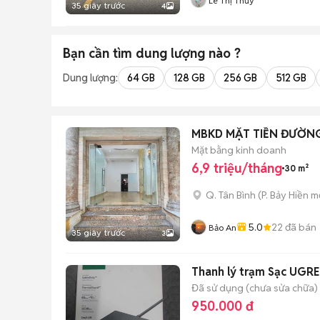
Lê Thị Thủy
35 giây trước
4
Bạn cần tìm
dung lượng
nào ?
Dung lượng:
64 GB
128 GB
256 GB
512 GB
MBKD MẶT TIỀN ĐƯỜN
Mặt bằng kinh doanh
6,9 triệu/tháng
30 m²
Q. Tân Bình
(
P. Bảy Hiền
mớ
5.0
22
đã bán
Bảo An
35 giây trước
3
Thanh lý trạm Sạc UG
Đã sử dụng (chưa sửa chữa)
950.000 đ