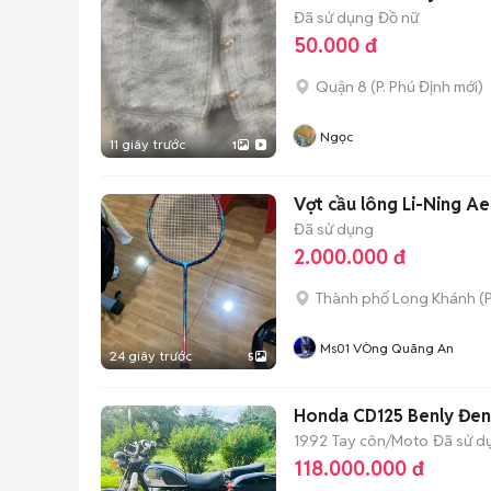
Đã sử dụng
Đồ nữ
50.000 đ
Quận 8
(
P. Phú Định
mới)
Ngọc
11 giây trước
1
Vợt cầu lông Li-Ning 
Đã sử dụng
2.000.000 đ
Thành phố Long Khánh
(
P
Ms01 VÒng Quãng An
24 giây trước
5
Honda CD125 Benly Đen
1992
Tay côn/Moto
Đã sử d
118.000.000 đ