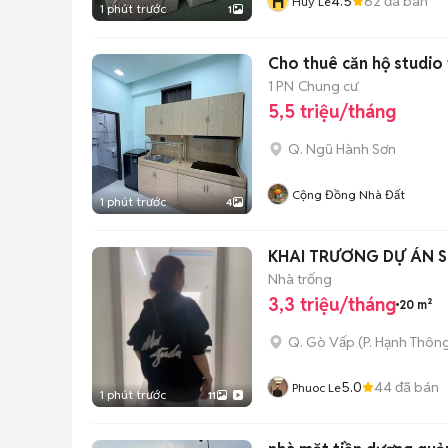
H
4.5
62
đã bán
Huy Lê
1 phút trước
1
Cho thuê căn hộ studio 
1 PN
Chung cư
5,5 triệu/tháng
Q. Ngũ Hành Sơn
Cộng Đồng Nhà Đất
1 phút trước
4
KHAI TRƯƠNG DỰ ÁN S
Nhà trống
3,3 triệu/tháng
20 m²
Q. Gò Vấp
(
P. Hạnh Thôn
5.0
44
đã bán
Phuoc Le
1 phút trước
11