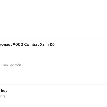
Aeronaut 9000 Combat Xanh Đỏ
. Bình Lộc
mới)
 hqcn
ụng