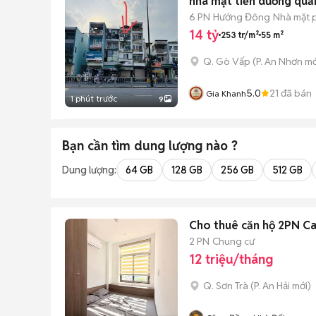
nhà mặt tiền dương qu
6 PN
Hướng Đông
Nhà mặt p
14 tỷ
253 tr/m²
55 m²
Q. Gò Vấp
(
P. An Nhơn
mớ
5.0
21
đã bán
Gia Khanh
1 phút trước
9
Bạn cần tìm
dung lượng
nào ?
Dung lượng:
64 GB
128 GB
256 GB
512 GB
Cho thuê căn hộ 2PN Ca
2 PN
Chung cư
12 triệu/tháng
Q. Sơn Trà
(
P. An Hải
mới)