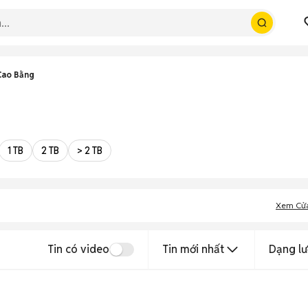
Cao Bằng
1 TB
2 TB
> 2 TB
Xem Cử
Tin có video
Tin mới nhất
Dạng lư