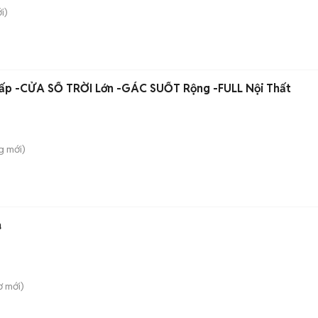
i)
ấp -CỬA SỔ TRỜI Lớn -GÁC SUỐT Rộng -FULL Nội Thất
g
mới)
a
ơ
mới)