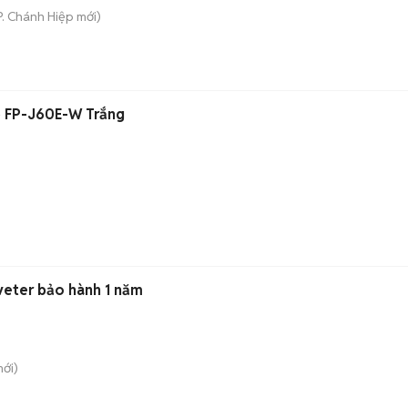
P. Chánh Hiệp
mới)
p FP-J60E-W Trắng
nveter bảo hành 1 năm
ới)