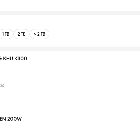
1 TB
2 TB
> 2 TB
G KHU K300
i)
REEN 200W