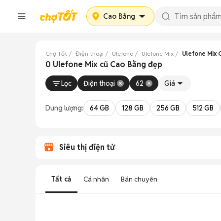
Cao Bằng
Chợ Tốt
Điện thoại
Ulefone
Ulefone Mix
Ulefone Mix 
0 Ulefone Mix cũ Cao Bằng đẹp
Lọc
Điện thoại
62
Giá
Dung lượng:
64 GB
128 GB
256 GB
512 GB
Siêu thị điện tử
Tất cả
Cá nhân
Bán chuyên