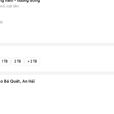
ảng hàm - hướng đông
hố, mặt tiền
i)
1 TB
2 TB
> 2 TB
o Bá Quát, An Hải