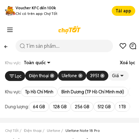
Voucher KFC đến 100k
Tải app
Chỉ có trên app Chợ Tốt
Khu vực:
Toàn quốc
Xoá lọc
Điện thoại
Ulefone
3951
Giá
Lọc
Khu vực:
Tp Hồ Chí Minh
Bình Dương (TP Hồ Chí Minh mới)
Bà 
Dung lượng:
64 GB
128 GB
256 GB
512 GB
1 TB
2 
Chợ Tốt
Điện thoại
Ulefone
Ulefone Note 18 Pro