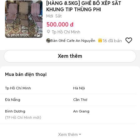
[HÀNG 8.5KG] GHẾ BỐ XẾP SẮT
KHUNG TIP THÙNG PHI
Mới
Sắt
500.000 đ
Tp Hồ Chí Minh
6 phút trước
6
16
đã bán
Bàn Ghế Cafe An Nguyễn
Xem thêm
Mua bán điện thoại
Tp Hồ Chí Minh
Hà Nội
Đà Nẵng
Cần Thơ
Bình Dương
An Giang
(
TP Hồ Chí Minh
mới)
Xem thêm