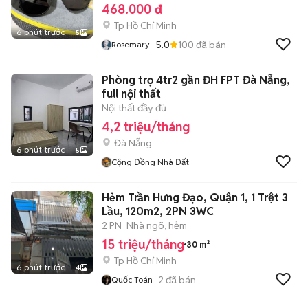
468.000 đ
Tp Hồ Chí Minh
6 phút trước
5
5.0
100
đã bán
Rosemary
Phòng trọ 4tr2 gần ĐH FPT Đà Nẵng,
full nội thất
Nội thất đầy đủ
4,2 triệu/tháng
Đà Nẵng
6 phút trước
5
Cộng Đồng Nhà Đất
Hẻm Trần Hưng Đạo, Quận 1, 1 Trệt 3
Lầu, 120m2, 2PN 3WC
2 PN
Nhà ngõ, hẻm
15 triệu/tháng
30 m²
Tp Hồ Chí Minh
6 phút trước
4
2
đã bán
Quốc Toán