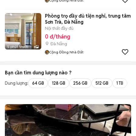
Cộng Đồng Nhà Đất
Phòng trọ đầy đủ tiện nghi, trung tâm
Sơn Trà, Đà Nẵng
Nội thất đầy đủ
0 đ/tháng
Đà Nẵng
5 phút trước
3
Cộng Đồng Nhà Đất
Bạn cần tìm
dung lượng
nào ?
Dung lượng:
64 GB
128 GB
256 GB
512 GB
1 TB
2 