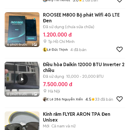
ROOSEE M800 Bộ phát Wifi 4G LTE
Đen
Đã sử dụng (chưa sửa chữa)
1.200.000 đ
Tp Hồ Chí Minh
6 phút trước
2
L
4
đã bán
Lê Đức Thịnh
Điều hòa Daikin 12000 BTU Inverter 2
chiều
Đã sử dụng
10,000 - 20,000 BTU
7.500.000 đ
Hà Nội
6 phút trước
2
4.5
33
đã bán
E Lê 286 Nguyễn Xiển
Kính râm FLYER ARON TPA Đen
Unisex
Mới
Cả nam và nữ