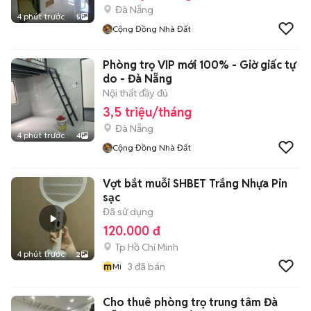
Đà Nẵng
4 phút trước
5
Cộng Đồng Nhà Đất
Phòng trọ VIP mới 100% - Giờ giấc tự
do - Đà Nẵng
Nội thất đầy đủ
3,5 triệu/tháng
Đà Nẵng
4 phút trước
4
Cộng Đồng Nhà Đất
Vợt bắt muỗi SHBET Trắng Nhựa Pin
sạc
Đã sử dụng
120.000 đ
Tp Hồ Chí Minh
4 phút trước
2
m
3
đã bán
Mi
Cho thuê phòng trọ trung tâm Đà