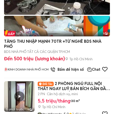
Tin nổi bật
5
TĂNG THU NHẬP MẠNH 70TR +TỪ NGHỀ BDS NHÀ
PHỐ
BDS NHÀ PHỐ TẤT CẢ CÁC QUẬN TP.HCM
Đến 500 triệu (lương khoán)
Tp Hồ Chí Minh
1
đã bán
Bấm để hiện số
Chat
KINH DOANH NHÀ PHỐ HCM
2 PHÒNG NGỦ FULL NỘI
THẤT NGAY LUỸ BÁN BÍCH GẦN ĐẦM
SEN, ĐH VĂN HIẾN
2 PN
Căn hộ dịch vụ, mini
5,5 triệu/tháng
30 m²
Tp Hồ Chí Minh
5 phút trước
11
5.0
2
đã bán
Nhy HiFriendz