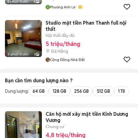
2 phút trước
5
Phuong Anh Le
Studio mặt tiền Phan Thanh full nội
thất
Nội thất đầy đủ
5 triệu/tháng
Đà Nẵng
3 phút trước
3
Cộng Đồng Nhà Đất
Bạn cần tìm
dung lượng
nào ?
Dung lượng:
64 GB
128 GB
256 GB
512 GB
1 TB
2 
Căn hộ mới xây mặt tiền Kinh Dương
Vương
Chung cư
4,8 triệu/tháng