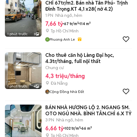
CHỈ 67tr/m2. Bán nhà Tân Phú- Trịnh
Đình Trọng.KT 4,1 x28( nở 4.2)
1 PN
Nhà ngõ, hẻm
7,66 tỷ
67 tr/m²
114 m²
Tp Hồ Chí Minh
1 phút trước
3
Phuong Anh Le
Cho thuê căn hộ Làng Đại học,
4.3tr/tháng, full nội thất
Chung cư
4,3 triệu/tháng
Đà Nẵng
1 phút trước
4
Cộng Đồng Nhà Đất
BÁN NHÀ HƯƠNG LỘ 2. NGANG 5M.
OTO NGỦ NHÀ. BÌNH TÂN.CHỈ 6.X TỶ
3 PN
Nhà ngõ, hẻm
6,66 tỷ
102 tr/m²
66 m²
Tp Hồ Chí Minh