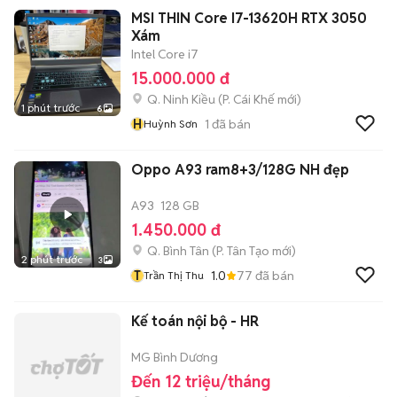
MSI THIN Core I7-13620H RTX 3050
Xám
Intel Core i7
15.000.000 đ
Q. Ninh Kiều
(
P. Cái Khế
mới)
1 phút trước
6
H
1
đã bán
Huỳnh Sơn
Oppo A93 ram8+3/128G NH đẹp
A93
128 GB
1.450.000 đ
Q. Bình Tân
(
P. Tân Tạo
mới)
2 phút trước
3
T
1.0
77
đã bán
Trần Thị Thu
Kế toán nội bộ - HR
MG Bình Dương
Đến 12 triệu/tháng