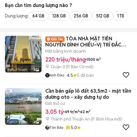
Bạn cần tìm
dung lượng
nào ?
Dung lượng:
64 GB
128 GB
256 GB
512 GB
1 TB
2 
TÒA NHÀ MẶT TIỀN
NGUYỄN ĐÌNH CHIỂU–VỊ TRÍ ĐẮC
ĐỊA, 2 THANG MÁY, PCCC
Mặt bằng kinh doanh
220 triệu/tháng
1500 m²
Quận 3
(
P. Bàn Cờ
mới)
1 phút trước
3
4.5
5
đã bán
Anh Đào
Cần bán gấp lô đất 63,5m2 - mặt tiền
đường oto - xây dưng tự do
Đất thổ cư
3,05 tỷ
49 tr/m²
62 m²
Thành phố Thuận An
(
P. Bình Hòa
mới)
1 phút trước
4
5.0
Tôn Bảo