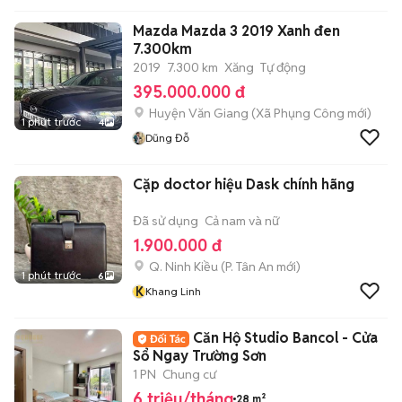
Mazda Mazda 3 2019 Xanh đen
7.300km
2019
7.300 km
Xăng
Tự động
395.000.000 đ
Huyện Văn Giang
(
Xã Phụng Công
mới)
1 phút trước
4
Dũng Đỗ
Cặp doctor hiệu Dask chính hãng
Đã sử dụng
Cả nam và nữ
1.900.000 đ
Q. Ninh Kiều
(
P. Tân An
mới)
1 phút trước
6
K
Khang Linh
Căn Hộ Studio Bancol - Cửa
Sổ Ngay Trường Sơn
1 PN
Chung cư
6 triệu/tháng
28 m²