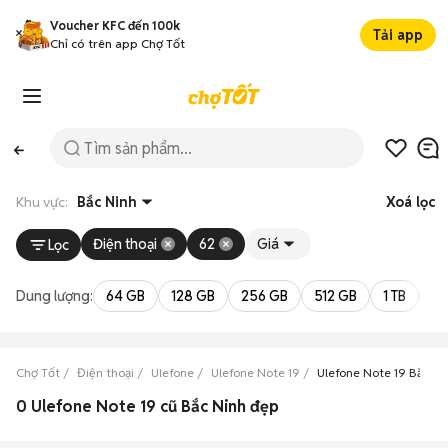
Voucher KFC đến 100k
Tải app
Chỉ có trên app Chợ Tốt
Khu vực:
Bắc Ninh
Xoá lọc
Điện thoại
62
Giá
Lọc
Dung lượng:
64 GB
128 GB
256 GB
512 GB
1 TB
2 
Chợ Tốt
Điện thoại
Ulefone
Ulefone Note 19
Ulefone Note 19 Bắc Ni
0 Ulefone Note 19 cũ Bắc Ninh đẹp