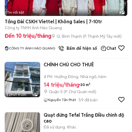
Tin nổi bật
6
+
2
Tổng Đài CSKH Viettel | Không Sales | 7-10tr
Công ty TNHH Ánh Hào Quang
Đến 10 triệu/tháng
Q. Bình Thạnh
(
P. Thạnh Mỹ Tây
mới)
Bấm để hiện số
Chat
CÔNG TY ÁNH HÀO QUANG
CHÍNH CHỦ CHO THUÊ
4 PN
Hướng Đông
Nhà ngõ, hẻm
14 triệu/tháng
30 m²
Quận 5
(
P. Chợ Quán
mới)
1 phút trước
5
59
đã bán
Nguyễn Tấn Phát
Quạt đứng Tefal Trắng Điều chỉnh độ
cao
Đã sử dụng
Khác