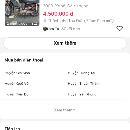
2000
Xe số
Đã sử dụng
4.500.000 đ
Thành phố Thủ Đức
(
P. Tam Bình
mới)
2 phút trước
6
60
đã bán
Lâm Tô
Xem thêm
Mua bán điện thoại
Huyện Gia Bình
Huyện Lương Tài
Huyện Quế Võ
Huyện Thuận Thành
Huyện Tiên Du
Huyện Yên Phong
Xem thêm
Tiện ích