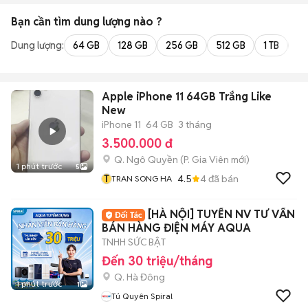
Bạn cần tìm
dung lượng
nào ?
Dung lượng:
64 GB
128 GB
256 GB
512 GB
1 TB
2 
Apple iPhone 11 64GB Trắng Like
New
iPhone 11
64 GB
3 tháng
3.500.000 đ
Q. Ngô Quyền
(
P. Gia Viên
mới)
1 phút trước
5
T
4.5
4
đã bán
TRAN SONG HA
[HÀ NỘI] TUYỂN NV TƯ VẤN
BÁN HÀNG ĐIỆN MÁY AQUA
TNHH SỨC BẬT
Đến 30 triệu/tháng
Q. Hà Đông
1 phút trước
1
Tú Quyên Spiral