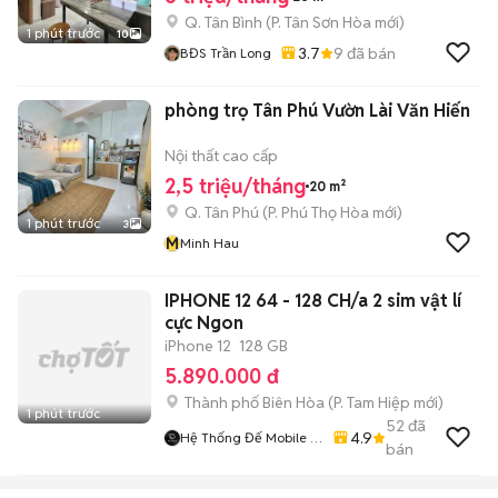
Q. Tân Bình
(
P. Tân Sơn Hòa
mới)
1 phút trước
10
3.7
9
đã bán
BĐS Trần Long
phòng trọ Tân Phú Vườn Lài Văn Hiến
Nội thất cao cấp
2,5 triệu/tháng
20 m²
Q. Tân Phú
(
P. Phú Thọ Hòa
mới)
1 phút trước
3
M
Minh Hau
IPHONE 12 64 - 128 CH/a 2 sim vật lí
cực Ngon
iPhone 12
128 GB
5.890.000 đ
Thành phố Biên Hòa
(
P. Tam Hiệp
mới)
1 phút trước
52
đã
4.9
Hệ Thống Đế Mobile -
bán
Demobile.vn