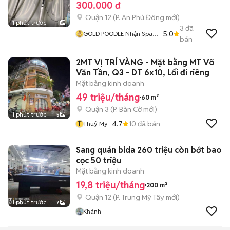
300.000 đ
Quận 12
(
P. An Phú Đông
mới)
1 phút trước
1
3
đã
5.0
GOLD POODLE Nhận Spa
bán
Cắt Tỉa Lông Cún Tại Nhà
Khách
2MT VỊ TRÍ VÀNG - Mặt bằng MT Võ
Văn Tần, Q3 - DT 6x10, Lối đi riêng
Mặt bằng kinh doanh
49 triệu/tháng
60 m²
Quận 3
(
P. Bàn Cờ
mới)
1 phút trước
5
T
4.7
10
đã bán
Thuỷ My
Sang quán bida 260 triệu còn bớt bao
cọc 50 triệu
Mặt bằng kinh doanh
19,8 triệu/tháng
200 m²
Quận 12
(
P. Trung Mỹ Tây
mới)
1 phút trước
7
Khánh