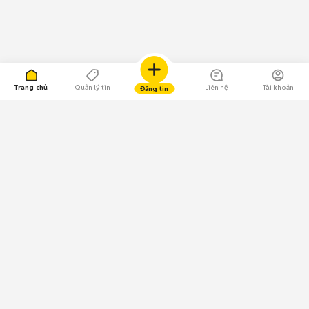
Trang chủ
Quản lý tin
Liên hệ
Tài khoản
Đăng tin
109.000 Bình chọn
Tải ứng dụng Chợ Tốt
Về Chợ Tốt
Quy chế sàn
Chính sách bảo mật
Giải quyết tranh chấp
CÔNG TY TNHH CHỢ TỐT - Người đại diện theo pháp luật:
Nguyễn Trọng Tấn; GPDKKD: 0312120782 do Sở KH & ĐT TP.HCM cấp ngày