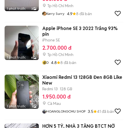
Tp Hồ Chí Minh
1 phút trước
2
4.9
8
đã bán
Karry Surry
Apple iPhone SE 3 2022 Trắng 93%
pin
iPhone SE
2.700.000 đ
Tp Hồ Chí Minh
1 phút trước
6
d
4.8
8
đã bán
D
Xiaomi Redmi 13 128GB Đen 8GB Like
New
Redmi 13
128 GB
1.950.000 đ
Cà Mau
1 phút trước
3
3.5
41
đã bán
HOANGLONGCMU SHOP
HƠN 5 TỶ, NHÀ 3 TẦNG BTCT NỞ