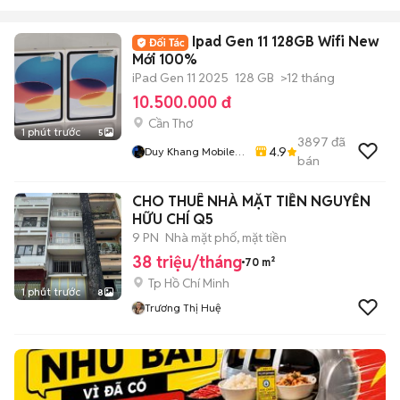
Ipad Gen 11 128GB Wifi New
Mới 100%
iPad Gen 11 2025
128 GB
>12 tháng
10.500.000 đ
Cần Thơ
1 phút trước
5
3897
đã
4.9
Duy Khang Mobile
bán
Cần Thơ
CHO THUÊ NHÀ MẶT TIỀN NGUYỄN
HỮU CHÍ Q5
9 PN
Nhà mặt phố, mặt tiền
38 triệu/tháng
70 m²
Tp Hồ Chí Minh
1 phút trước
8
Trương Thị Huệ