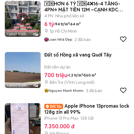
🇻🇳HƠN 6 TỶ 🇻🇳4❌16-4 TẦNG-
4PN⭐ MẶT TIỀN 12M –CẠNH KDC
NAM HÙNG VƯƠNG
4 PN
Nhà phố liền kề
6 tỷ
94 tr/m²
64 m²
Tp Hồ Chí Minh
1 phút trước
4
2
đã bán
Loan Nhà Đẹp
Đất sổ Hồng xã vang Quới Tây
Đất nền dự án
700 triệu
1,3 tr/m²
560 m²
Bến Tre
(
Vĩnh Long
mới)
1 phút trước
4
n
3
đã bán
Nguyen Manh Khiem
Apple iPhone 13promax lock
128g zin all 99%
iPhone 13 Pro Max
128 GB
7.350.000 đ
Hải Phòng