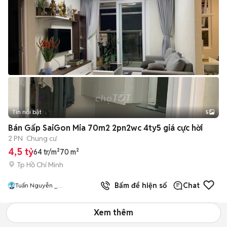
Tin nổi bật
5
Bán Gấp SaiGon Mia 70m2 2pn2wc 4ty5 giá cực hời
2 PN
Chung cư
4,5 tỷ
64 tr/m²
70 m²
Tp Hồ Chí Minh
Bấm để hiện số
Chat
Tuấn Nguyễn _
NEWHOUSEGROUP
Xem thêm