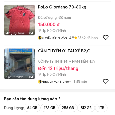
PoLo Giordano 70-80kg
Đã sử dụng
Đồ nam
150.000 đ
Tp Hồ Chí Minh
42 giây trước
3
S
4.9
2362
đã bán
SI HIỆU BÌNH DÂN
CẦN TUYỂN 01 TÀI XẾ B2,C
CÔNG TY TNHH MTV NAM TIẾN HUY
Đến 12 triệu/tháng
Tp Hồ Chí Minh
1 phút trước
1
N
1
đã bán
Nguyen Van Nghiem
Bạn cần tìm
dung lượng
nào ?
Dung lượng:
64 GB
128 GB
256 GB
512 GB
1 TB
2 