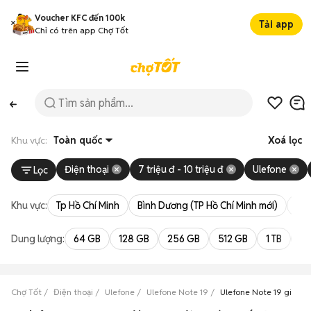
Voucher KFC đến 100k
Tải app
Chỉ có trên app Chợ Tốt
Khu vực:
Toàn quốc
Xoá lọc
Điện thoại
7 triệu đ - 10 triệu đ
Ulefone
Lọc
Khu vực:
Tp Hồ Chí Minh
Bình Dương (TP Hồ Chí Minh mới)
Bà 
Dung lượng:
64 GB
128 GB
256 GB
512 GB
1 TB
2 
Chợ Tốt
Điện thoại
Ulefone
Ulefone Note 19
Ulefone Note 19 giá từ 7