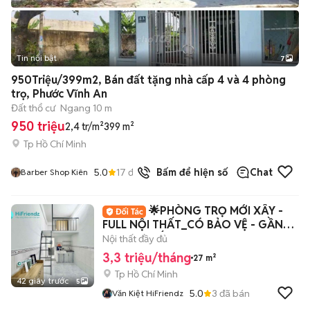
Tin nổi bật
7
+
2
950Triệu/399m2, Bán đất tặng nhà cấp 4 và 4 phòng
trọ, Phước Vĩnh An
Đất thổ cư
Ngang 10 m
950 triệu
2,4 tr/m²
399 m²
Tp Hồ Chí Minh
5.0
17
đã bán
Bấm để hiện số
Chat
Barber Shop Kiên
🌟PHÒNG TRỌ MỚI XÂY -
FULL NỘI THẤT_CÓ BẢO VỆ - GẦN
ĐH VĂN HIẾN_AN NINH
Nội thất đầy đủ
3,3 triệu/tháng
27 m²
Tp Hồ Chí Minh
42 giây trước
5
5.0
3
đã bán
Văn Kiệt HiFriendz