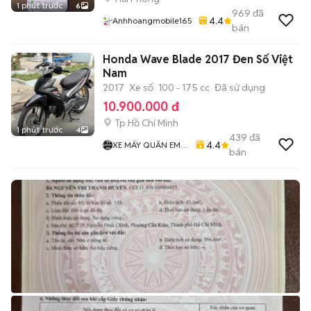
1 phút trước
6
969
đã
4.4
Anhhoangmobile165
bán
Honda Wave Blade 2017 Đen Số Việt
Nam
2017
Xe số
100 - 175 cc
Đã sử dụng
10.900.000 đ
Tp Hồ Chí Minh
1 phút trước
4
439
đã
4.4
XE MÁY QUÂN EM
bán
99