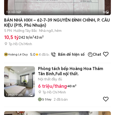
Tin nổi bật
12
+
2
BÁN NHÀ HXH – 62-7-39 NGUYỄN ĐÌNH CHÍNH, P. CẦU
KIỆU (P15, Phú Nhuận)
5 PN
Hướng Tây Bắc
Nhà ngõ, hẻm
10,5 tỷ
242 tr/m²
43 m²
Tp Hồ Chí Minh
H
5.0
4
đã bán
Bấm để hiện số
Chat
Hoàng Lê Duy
Phòng tách bếp Hoàng Hoa Thám
Tân Bình,Full nội thất.
Nội thất đầy đủ
6 triệu/tháng
40 m²
Tp Hồ Chí Minh
1 phút trước
3
2
đã bán
Q Stay