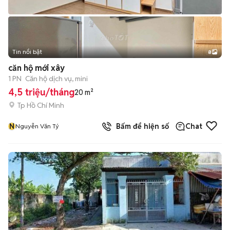
Tin nổi bật
8
+
2
căn hộ mới xây
1 PN
Căn hộ dịch vụ, mini
4,5 triệu/tháng
20 m²
Tp Hồ Chí Minh
N
Bấm để hiện số
Chat
Nguyễn Văn Tý