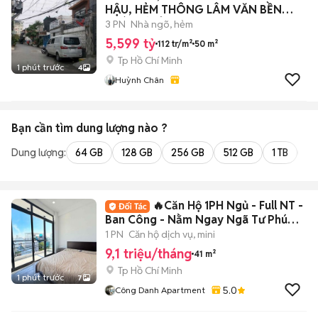
HẬU, HẺM THÔNG LÂM VĂN BỀN
NHÀ MỚI Ở NGAY
3 PN
Nhà ngõ, hẻm
5,599 tỷ
112 tr/m²
50 m²
Tp Hồ Chí Minh
1 phút trước
4
Huỳnh Chân
Bạn cần tìm
dung lượng
nào ?
Dung lượng:
64 GB
128 GB
256 GB
512 GB
1 TB
2 
🔥Căn Hộ 1PH Ngủ - Full NT -
Ban Công - Nằm Ngay Ngã Tư Phú
Nhuận
1 PN
Căn hộ dịch vụ, mini
9,1 triệu/tháng
41 m²
Tp Hồ Chí Minh
1 phút trước
7
5.0
Công Danh Apartment