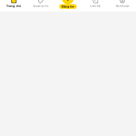
Trang chủ
Quản lý tin
Liên hệ
Tài khoản
Đăng tin
109.000 Bình chọn
Tải ứng dụng Chợ Tốt
Về Chợ Tốt
Quy chế sàn
Chính sách bảo mật
Giải quyết tranh chấp
CÔNG TY TNHH CHỢ TỐT - Người đại diện theo pháp luật:
Nguyễn Trọng Tấn; GPDKKD: 0312120782 do Sở KH & ĐT TP.HCM cấp ngày
11/01/2013;
GPMXH: 185/GP-BTTTT do Bộ Thông tin và Truyền thông
cấp ngày 09/07/2024 - Chịu trách nhiệm