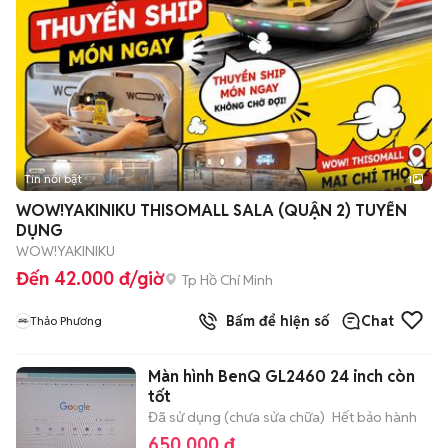
Tin nổi bật
1
WOW!YAKINIKU THISOMALL SALA (QUẬN 2) TUYỂN
DỤNG
WOW!YAKINIKU
Đến 42.000 đ/giờ
Tp Hồ Chí Minh
Bấm để hiện số
Chat
Thảo Phương
Màn hình BenQ GL2460 24 inch còn
tốt
Đã sử dụng (chưa sửa chữa)
Hết bảo hành
650.000 đ