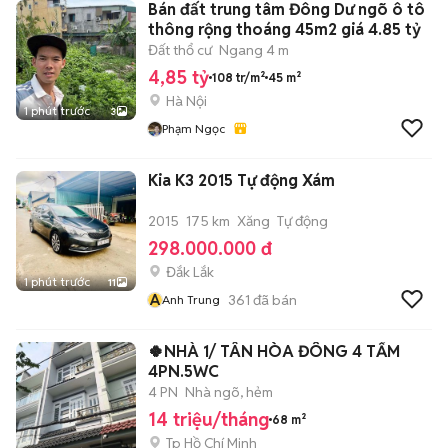
Bán đất trung tâm Đông Dư ngõ ô tô
thông rộng thoáng 45m2 giá 4.85 tỷ
Đất thổ cư
Ngang 4 m
4,85 tỷ
108 tr/m²
45 m²
Hà Nội
1 phút trước
3
Phạm Ngọc
Kia K3 2015 Tự động Xám
2015
175 km
Xăng
Tự động
298.000.000 đ
Đắk Lắk
1 phút trước
11
A
361
đã bán
Anh Trung
🍀NHÀ 1/ TÂN HÒA ĐÔNG 4 TẤM
4PN.5WC
4 PN
Nhà ngõ, hẻm
14 triệu/tháng
68 m²
Tp Hồ Chí Minh