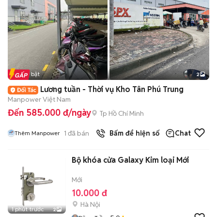
Tin nổi bật
2
Lương tuần - Thời vụ Kho Tân Phú Trung
Manpower Việt Nam
Đến 585.000 đ/ngày
Tp Hồ Chí Minh
1
đã bán
Bấm để hiện số
Chat
Thêm Manpower
Bộ khóa cửa Galaxy Kim loại Mới
Mới
10.000 đ
Hà Nội
1 phút trước
2