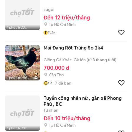
sugoi
Đến 12 triệu/tháng
Tp Hồ Chí Minh
1 phút trước
T
Tuấn
Mái Đang Rớt Trứng So 2k4
Giống Gà Khác
Gà lớn (từ 3 tháng tuổi)
700.000 đ
Cần Thơ
1 phút trước
3
G
7
đã bán
Gà
Tuyển công nhân nữ , gần xã Phong
Phú , BC
Tư nhân
Đến 10 triệu/tháng
Tp Hồ Chí Minh
1 phút trước