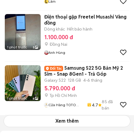
L
Lâm
Điện thoại gập Freetel Musashi Vàng
đồng
Dòng khác
Hết bảo hành
1.100.000 đ
Đồng Nai
1 phút trước
5
Anh Hùng
Samsung S22 5G Bản Mỹ 2
Sim - Snap 8Gen1 - Trả Góp
Galaxy S22
128 GB
4-6 tháng
5.790.000 đ
Tp Hồ Chí Minh
1 phút trước
6
85
đã
4.7
Cửa Hàng TOTO
bán
MOBILE
Xem thêm