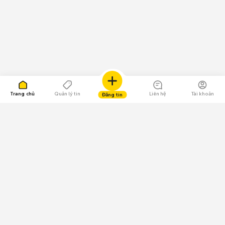
Trang chủ
Quản lý tin
Liên hệ
Tài khoản
Đăng tin
109.000 Bình chọn
Tải ứng dụng Chợ Tốt