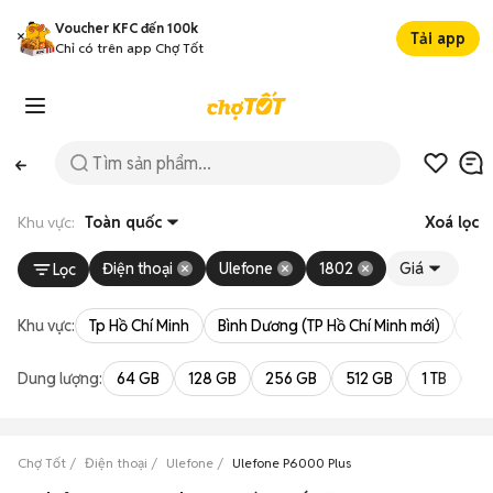
Voucher KFC đến 100k
Tải app
Chỉ có trên app Chợ Tốt
Khu vực:
Toàn quốc
Xoá lọc
Điện thoại
Ulefone
1802
Giá
Lọc
Khu vực:
Tp Hồ Chí Minh
Bình Dương (TP Hồ Chí Minh mới)
Bà 
Dung lượng:
64 GB
128 GB
256 GB
512 GB
1 TB
2 
Chợ Tốt
Điện thoại
Ulefone
Ulefone P6000 Plus