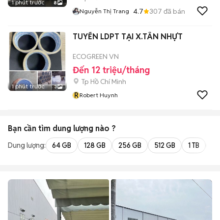
1 phút trước
8
4.7
307
đã bán
Nguyễn Thị Trang
TUYỂN LDPT TẠI X.TÂN NHỰT
ECOGREEN VN
Đến 12 triệu/tháng
Tp Hồ Chí Minh
1 phút trước
3
R
Robert Huynh
Bạn cần tìm
dung lượng
nào ?
Dung lượng:
64 GB
128 GB
256 GB
512 GB
1 TB
2 