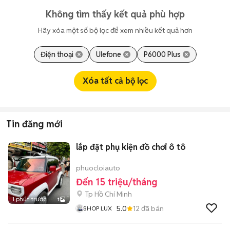
Không tìm thấy kết quả phù hợp
Hãy xóa một số bộ lọc để xem nhiều kết quả hơn
Điện thoại
Ulefone
P6000 Plus
Xóa tất cả bộ lọc
Tin đăng mới
lắp đặt phụ kiện đồ chơi ô tô
phuocloiauto
Đến 15 triệu/tháng
Tp Hồ Chí Minh
1 phút trước
1
5.0
12
đã bán
SHOP LUX