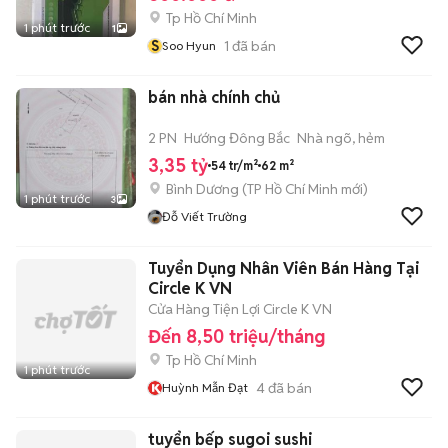
Tp Hồ Chí Minh
1 phút trước
1
S
1
đã bán
Soo Hyun
bán nhà chính chủ
2 PN
Hướng Đông Bắc
Nhà ngõ, hẻm
3,35 tỷ
54 tr/m²
62 m²
Bình Dương
(
TP Hồ Chí Minh
mới)
1 phút trước
3
Đỗ Viết Trường
Tuyển Dụng Nhân Viên Bán Hàng Tại
Circle K VN
Cửa Hàng Tiện Lợi Circle K VN
Đến 8,50 triệu/tháng
Tp Hồ Chí Minh
1 phút trước
4
đã bán
Huỳnh Mẫn Đạt
tuyển bếp sugoi sushi