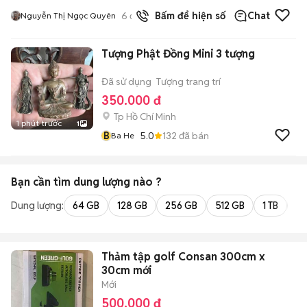
6
đã bán
Bấm để hiện số
Chat
Nguyễn Thị Ngọc Quyên
Tượng Phật Đồng Mini 3 tượng
Đã sử dụng
Tượng trang trí
350.000 đ
Tp Hồ Chí Minh
1 phút trước
1
B
5.0
132
đã bán
Ba He
Bạn cần tìm
dung lượng
nào ?
Dung lượng:
64 GB
128 GB
256 GB
512 GB
1 TB
2 
Thảm tập golf Consan 300cm x
30cm mới
Mới
500.000 đ