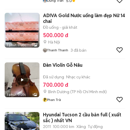
5.0
Dũng Trần
ADIVA Gold Nước uống làm đẹp Nữ 14
chai
Đồ uống - giải khát
500.000 đ
Hà Nội
1 phút trước
3
3
đã bán
Thanh Thanh
Đàn Violin Gỗ Nâu
Đã sử dụng
Nhạc cụ khác
700.000 đ
Bình Dương
(
TP Hồ Chí Minh
mới)
1 phút trước
1
P
Phan Trà
Hyundai Tucson 2 cầu bản full ( xuất
sắc ) nhất VN
2011
100.000 km
Xăng
Tự động