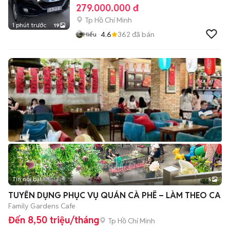
279.000.000 đ
Tp Hồ Chí Minh
1 phút trước
19
4.6
362
đã bán
Hiếu
Tin nổi bật
5
TUYỂN DỤNG PHỤC VỤ QUÁN CÀ PHÊ – LÀM THEO CA
Family Gardens Cafe
Đến 8,50 triệu/tháng
Tp Hồ Chí Minh