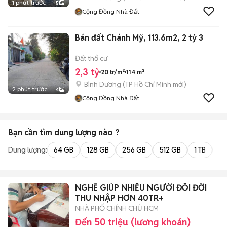
1 phút trước
5
Cộng Đồng Nhà Đất
Bán đất Chánh Mỹ, 113.6m2, 2 tỷ 3
Đất thổ cư
2,3 tỷ
20 tr/m²
114 m²
Bình Dương
(
TP Hồ Chí Minh
mới)
2 phút trước
4
Cộng Đồng Nhà Đất
Bạn cần tìm
dung lượng
nào ?
Dung lượng:
64 GB
128 GB
256 GB
512 GB
1 TB
2 
NGHỀ GIÚP NHIỀU NGƯỜI ĐỔI ĐỜI
THU NHẬP HƠN 40TR+
NHÀ PHỐ CHÍNH CHỦ HCM
Đến 50 triệu (lương khoán)