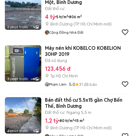
Một, Bình Dương
Đất thổ cư
4 tỷ
5 tr/m²
806 m²
Bình Dương
(
TP Hồ Chí Minh
mới)
2 phút trước
5
Cộng Đồng Nhà Đất
Máy nén khí KOBELCO KOBELION
30HP 2019
Đã sử dụng
123.456 đ
Tp Hồ Chí Minh
3 phút trước
6
5.0
31
đã bán
Phạm Lâm
Bán đất thổ cư 5.5x15 gần Chợ Bến
Thế, Bình Dương
Đất thổ cư
Ngang 5,5 m
1,2 tỷ
80 tr/m²
15 m²
Bình Dương
(
TP Hồ Chí Minh
mới)
3 phút trước
5