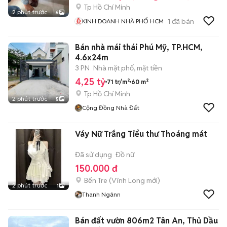
Tp Hồ Chí Minh
2 phút trước
6
1
đã bán
KINH DOANH NHÀ PHỐ HCM
Bán nhà mái thái Phú Mỹ, TP.HCM,
4.6x24m
3 PN
Nhà mặt phố, mặt tiền
4,25 tỷ
71 tr/m²
60 m²
Tp Hồ Chí Minh
2 phút trước
5
Cộng Đồng Nhà Đất
Váy Nữ Trắng Tiểu thư Thoáng mát
Đã sử dụng
Đồ nữ
150.000 đ
Bến Tre
(
Vĩnh Long
mới)
2 phút trước
1
Thanh Ngânn
Bán đất vườn 806m2 Tân An, Thủ Dầu