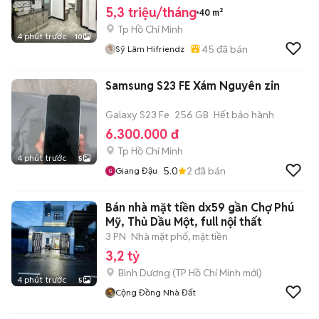
5,3 triệu/tháng
40 m²
Tp Hồ Chí Minh
4 phút trước
10
45
đã bán
Sỹ Lâm Hifriendz
Samsung S23 FE Xám Nguyên zin
Galaxy S23 Fe
256 GB
Hết bảo hành
6.300.000 đ
Tp Hồ Chí Minh
4 phút trước
5
5.0
2
đã bán
Giang Đậu
Bán nhà mặt tiền dx59 gần Chợ Phú
Mỹ, Thủ Dầu Một, full nội thất
3 PN
Nhà mặt phố, mặt tiền
3,2 tỷ
Bình Dương
(
TP Hồ Chí Minh
mới)
4 phút trước
5
Cộng Đồng Nhà Đất