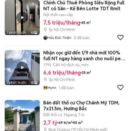
Chính Chủ Thuê Phòng Siêu Rộng Full
NT có Sân - Kế Bên Lotte TDT Rmit
Nội thất cao cấp
7,5 triệu/tháng
45 m²
Tp Hồ Chí Minh
1 phút trước
12
3
đã bán
Hữu Đức Thiện
Nhận cọc giữ đến 1/9 nhà mới 100%
full NT ngay hàng xanh cho nuôi pet
🍃
1 PN
Căn hộ dịch vụ, mini
6,6 triệu/tháng
25 m²
Tp Hồ Chí Minh
1 phút trước
10
M
1
đã bán
Myhn
Bán đất thổ cư Chợ Chánh Mỹ TDM,
7x21.5m, Hướng Bắc
Đất thổ cư
Ngang 7 m
2,7 tỷ
49 tr/m²
55 m²
Bình Dương
(
TP Hồ Chí Minh
mới)