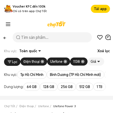
Voucher KFC đến 100k
Tải app
Chỉ có trên app Chợ Tốt
Khu vực:
Toàn quốc
Xoá lọc
Điện thoại
Ulefone
1138
Giá
Lọc
Khu vực:
Tp Hồ Chí Minh
Bình Dương (TP Hồ Chí Minh mới)
Bà 
Dung lượng:
64 GB
128 GB
256 GB
512 GB
1 TB
2 
Chợ Tốt
Điện thoại
Ulefone
Ulefone Power 3