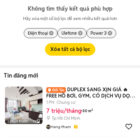
Không tìm thấy kết quả phù hợp
Hãy xóa một số bộ lọc để xem nhiều kết quả hơn
Điện thoại
Ulefone
Power 3
Xóa tất cả bộ lọc
Tin đăng mới
DUPLEX SANG XỊN GIÁ 🔥
FREE HỒ BƠI, GYM, CÓ DỊCH VỤ DỌN
PHÒNG
1 PN
Chung cư
7 triệu/tháng
30 m²
Tp Hồ Chí Minh
1 phút trước
12
Hang Pham