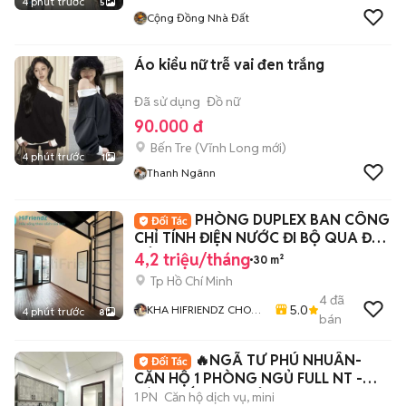
4 phút trước
5
Cộng Đồng Nhà Đất
Áo kiểu nữ trễ vai đen trắng
Đã sử dụng
Đồ nữ
90.000 đ
Bến Tre
(
Vĩnh Long
mới)
4 phút trước
1
Thanh Ngânn
PHÒNG DUPLEX BAN CÔNG
CHỈ TÍNH ĐIỆN NƯỚC ĐI BỘ QUA ĐH
CÔNG NGHIỆP
4,2 triệu/tháng
30 m²
Tp Hồ Chí Minh
4
đã
5.0
KHA HIFRIENDZ CHO
4 phút trước
8
bán
THUÊ PHÒNG GIÁ RẺ
KHU VỰC GÒ VẤP - Q12
🔥NGÃ TƯ PHÚ NHUÂN-
- TÂN BÌNH
CĂN HỘ 1 PHÒNG NGỦ FULL NT -
TÁCH BẾP-BAN CÔNG-40M2
1 PN
Căn hộ dịch vụ, mini