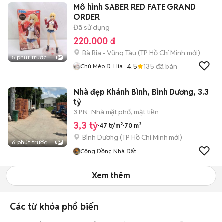
Mô hình SABER RED FATE GRAND
ORDER
Đã sử dụng
220.000 đ
Bà Rịa - Vũng Tàu
(
TP Hồ Chí Minh
mới)
5 phút trước
1
4.5
135
đã bán
Chú Mèo Đi Hia
Nhà đẹp Khánh Bình, Bình Dương, 3.3
tỷ
3 PN
Nhà mặt phố, mặt tiền
3,3 tỷ
47 tr/m²
70 m²
Bình Dương
(
TP Hồ Chí Minh
mới)
6 phút trước
5
Cộng Đồng Nhà Đất
Xem thêm
Các từ khóa phổ biến