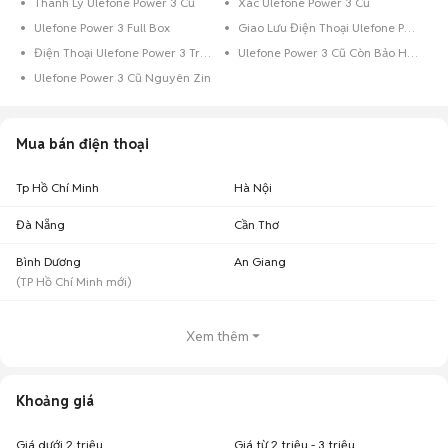
Thanh Lý Ulefone Power 3 Cũ
Xác Ulefone Power 3 Cũ
Ulefone Power 3 Full Box
Giao Lưu Điện Thoại Ulefone Power 3
Điện Thoại Ulefone Power 3 Trả Góp
Ulefone Power 3 Cũ Còn Bảo Hành
Ulefone Power 3 Cũ Nguyên Zin
Mua bán điện thoại
Tp Hồ Chí Minh
Hà Nội
Đà Nẵng
Cần Thơ
Bình Dương
An Giang
(
TP Hồ Chí Minh
mới)
Xem thêm
Khoảng giá
Giá dưới 2 triệu
Giá từ 2 triệu - 3 triệu