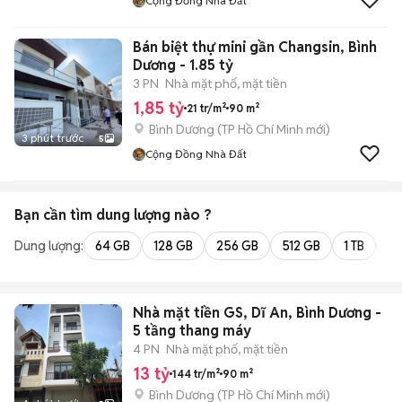
Cộng Đồng Nhà Đất
Bán biệt thự mini gần Changsin, Bình
Dương - 1.85 tỷ
3 PN
Nhà mặt phố, mặt tiền
1,85 tỷ
21 tr/m²
90 m²
Bình Dương
(
TP Hồ Chí Minh
mới)
3 phút trước
5
Cộng Đồng Nhà Đất
Bạn cần tìm
dung lượng
nào ?
Dung lượng:
64 GB
128 GB
256 GB
512 GB
1 TB
2 
Nhà mặt tiền GS, Dĩ An, Bình Dương -
5 tầng thang máy
4 PN
Nhà mặt phố, mặt tiền
13 tỷ
144 tr/m²
90 m²
Bình Dương
(
TP Hồ Chí Minh
mới)