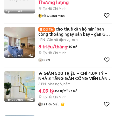
Thương lượng
Tp Hồ Chí Minh
1 phút trước
H
Hồ Quang Minh
cho thuê căn hộ mini ban
công thoáng ngay sân bay - gần Ga
T3 mới
1 PN
Căn hộ dịch vụ, mini
8 triệu/tháng
40 m²
Tp Hồ Chí Minh
1 phút trước
8
HOME
🔥 GIẢM 500 TRIỆU – CHỈ 4.09 TỶ –
NHÀ 3 TẦNG GẦN CÔNG VIÊN LÀNG
HOA – 1
3 PN
Nhà ngõ, hẻm
4,09 tỷ
151 tr/m²
27 m²
Tp Hồ Chí Minh
1 phút trước
10
Lê Hữu Biết