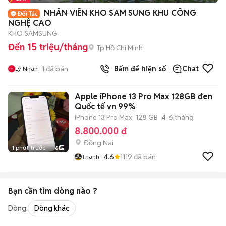
+
2
NHÂN VIÊN KHO SAM SUNG KHU CÔNG
NGHỆ CAO
KHO SAMSUNG
Đến 15 triệu/tháng
Tp Hồ Chí Minh
1
đã bán
Bấm để hiện số
Chat
Lý Nhân
Apple iPhone 13 Pro Max 128GB đen
Quốc tế vn 99%
iPhone 13 Pro Max
128 GB
4-6 tháng
8.800.000 đ
Đồng Nai
1 phút trước
6
4.6
1119
đã bán
Thanh
Bạn cần tìm
dòng
nào ?
Dòng:
Dòng khác