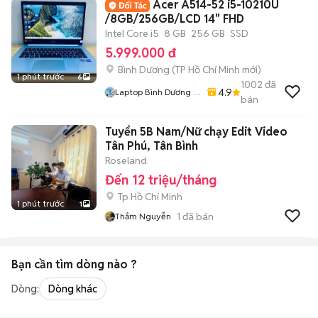
Acer A514-52 i5-10210U
/8GB/256GB/LCD 14" FHD
Intel Core i5
8 GB
256 GB
SSD
5.999.000 đ
Bình Dương
(
TP Hồ Chí Minh
mới)
1 phút trước
6
1002
đã
4.9
Laptop Bình Dương (
bán
Huỳnh Gia )
Tuyển 5B Nam/Nữ chạy Edit Video
Tân Phú, Tân Bình
Roseland
Đến 12 triệu/tháng
Tp Hồ Chí Minh
1 phút trước
1
1
đã bán
Thắm Nguyễn
Bạn cần tìm
dòng
nào ?
Dòng:
Dòng khác