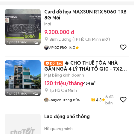
Card đồ họa MAXSUN RTX 5060 TRB
8G Mới
Mới
9.200.000 đ
Bình Dương
(
TP Hồ Chí Minh
mới)
1 phút trước
1
5.0
VIP DZ PRO
🔥 CHO THUÊ TÒA NHÀ
GẦN NGÃ 4 LÝ THÁI TỔ Q10 - 7X22M
- 120 TRIỆU
Mặt bằng kinh doanh
120 triệu/tháng
154 m²
Tp Hồ Chí Minh
1 phút trước
4
6
đã
4.3
Chuyên Trang BĐS
bán
HOME CITY
Lao động phổ thông
Hồ quang minh