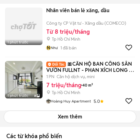
Nhân viên bán lẻ xăng, dầu
Công ty CP Vật tư - Xăng dầu (COMECO)
Từ 8 triệu/tháng
Tp Hồ Chí Minh
1 phút trước
N
1
đã bán
Như
🎀CĂN HỘ BAN CÔNG SÂN
VƯỜN FULLNT - PHAN XÍCH LONG -
PHAN ĐĂNG LƯU
1 PN
Căn hộ dịch vụ, mini
7 triệu/tháng
40 m²
Tp Hồ Chí Minh
1 phút trước
8
5.0
Hoàng Huy Apartment
Xem thêm
Các từ khóa phổ biến