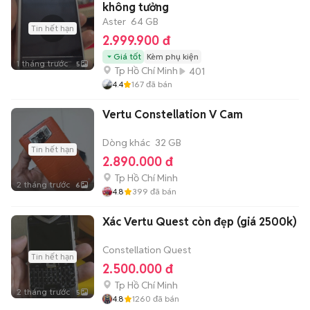
không tưởng
Aster
64 GB
Tin hết hạn
2.999.900 đ
Giá tốt
Kèm phụ kiện
1 tháng trước
5
Tp Hồ Chí Minh
401
4.4
167
đã bán
Vertu Constellation V Cam
Dòng khác
32 GB
Tin hết hạn
2.890.000 đ
Tp Hồ Chí Minh
2 tháng trước
6
4.8
399
đã bán
Xác Vertu Quest còn đẹp (giá 2500k)
Constellation Quest
Tin hết hạn
2.500.000 đ
Tp Hồ Chí Minh
2 tháng trước
5
4.8
1260
đã bán