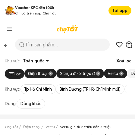
Voucher KFC đến 100k
Tải app
Chỉ có trên app Chợ Tốt
Khu vực:
Toàn quốc
Xoá lọc
Điện thoại
2 triệu đ - 3 triệu đ
Vertu
D
Lọc
Khu vực:
Tp Hồ Chí Minh
Bình Dương (TP Hồ Chí Minh mới)
Bà 
Dòng:
Dòng khác
Chợ Tốt
Điện thoại
Vertu
Vertu giá từ 2 triệu đến 3 triệu