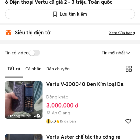
6 Điện thoại Vertu cũ giá 2 - 3 triệu Toàn quốc
Lưu tìm kiếm
Siêu thị điện tử
Xem Cửa hàng
Tin có video
Tin mới nhất
Tất cả
Cá nhân
Bán chuyên
Vertu V-200040 Đen Kim loại Da
Dòng khác
3.000.000 đ
An Giang
1 tháng trước
6
l
5.0
15
đã bán
Vertu Aster chế tác thủ công rẻ