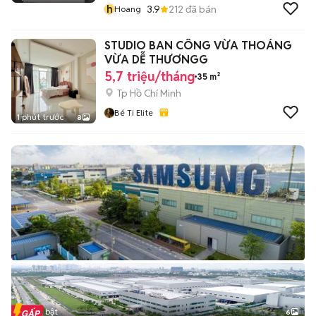
h
3.9
212
đã bán
Hoang
STUDIO BAN CÔNG VỪA THOÁNG
VỪA DỄ THƯƠNGG
5,7 triệu/tháng
35 m²
Tp Hồ Chí Minh
Bé Ti Elite
1 phút trước
8
Tin nổi bật
6