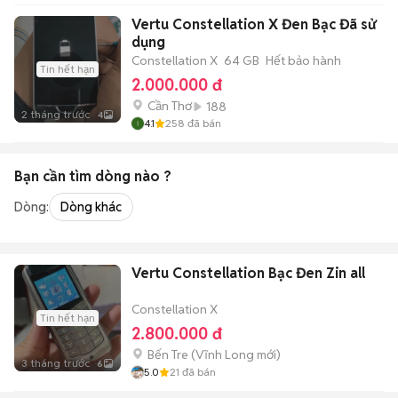
Vertu Constellation X Đen Bạc Đã sử
dụng
Constellation X
64 GB
Hết bảo hành
Tin hết hạn
2.000.000 đ
Cần Thơ
188
2 tháng trước
4
4.1
258
đã bán
Bạn cần tìm
dòng
nào ?
Dòng:
Dòng khác
Vertu Constellation Bạc Đen Zin all
Constellation X
Tin hết hạn
2.800.000 đ
Bến Tre
(
Vĩnh Long
mới)
3 tháng trước
6
5.0
21
đã bán