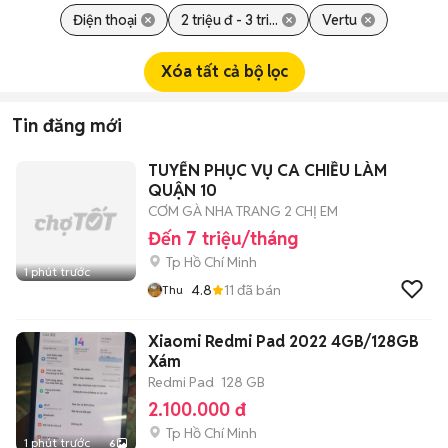
Điện thoại
2 triệu đ - 3 tri...
Vertu
Xóa tất cả bộ lọc
Tin đăng mới
TUYỂN PHỤC VỤ CA CHIỀU LÀM
QUẬN 10
CƠM GÀ NHA TRANG 2 CHỊ EM
Đến 7 triệu/tháng
Tp Hồ Chí Minh
1 phút trước
4.8
11
đã bán
Thu
Xiaomi Redmi Pad 2022 4GB/128GB
Xám
Redmi Pad
128 GB
2.100.000 đ
Tp Hồ Chí Minh
1 phút trước
6