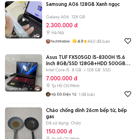
Samsung A06 128GB Xanh ngọc
Galaxy A06
128 GB
2.300.000 đ
Hà Nội
1 phút trước
5
4.9
460
đã bán
TechMobile
Asus TUF FX505GD i5-8300H 15.6
inch 8GB/SSD 128GB+HDD 500GB
Like New
Intel Core i5
8 GB
< 128 GB
SSD
7.000.000 đ
Tp Hồ Chí Minh
1 phút trước
3
1
đã bán
Hội Đồ Điện Tử
Chảo chống dính 26cm bếp từ, bếp
gas
Đã sử dụng
Chảo
150.000 đ
Tp Hồ Chí Minh