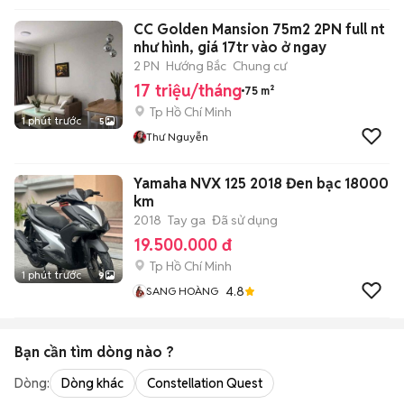
CC Golden Mansion 75m2 2PN full nt
như hình, giá 17tr vào ở ngay
2 PN
Hướng Bắc
Chung cư
17 triệu/tháng
75 m²
Tp Hồ Chí Minh
1 phút trước
5
Thư Nguyễn
Yamaha NVX 125 2018 Đen bạc 18000
km
2018
Tay ga
Đã sử dụng
19.500.000 đ
Tp Hồ Chí Minh
1 phút trước
9
4.8
SANG HOÀNG
Bạn cần tìm
dòng
nào ?
Dòng:
Dòng khác
Constellation Quest