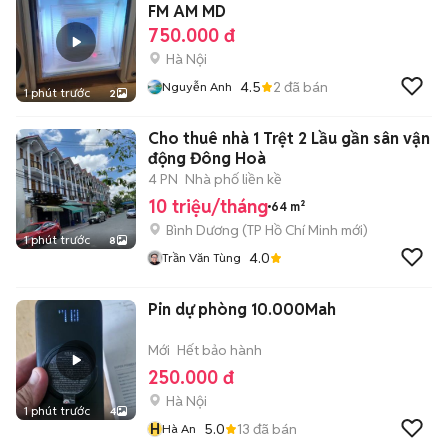
FM AM MD
750.000 đ
Hà Nội
4.5
2
đã bán
Nguyễn Anh
1 phút trước
2
Cho thuê nhà 1 Trệt 2 Lầu gần sân vận
động Đông Hoà
4 PN
Nhà phố liền kề
10 triệu/tháng
64 m²
Bình Dương
(
TP Hồ Chí Minh
mới)
1 phút trước
8
4.0
Trần Văn Tùng
Pin dự phòng 10.000Mah
Mới
Hết bảo hành
250.000 đ
Hà Nội
1 phút trước
4
H
5.0
13
đã bán
Hà An