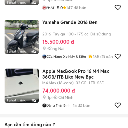
1 phút trước
2
5.0
147
đã bán
PHÁT
Yamaha Grande 2016 Đen
2016
Tay ga
100 - 175 cc
Đã sử dụng
15.500.000 đ
Đồng Nai
1 phút trước
8
185
đã bán
Cửa Hàng Xe Máy U Kiều
Apple MacBook Pro 16 M4 Max
36GB/1TB Like New Bạc
M4 Max (16-core)
32 GB
1 TB
SSD
74.000.000 đ
Tp Hồ Chí Minh
1 phút trước
5
15
đã bán
Đặng Thái Bình
Bạn cần tìm
dòng
nào ?