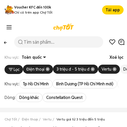
Voucher KFC đến 100k
Tải app
Chỉ có trên app Chợ Tốt
Khu vực:
Toàn quốc
Xoá lọc
Điện thoại
3 triệu đ - 5 triệu đ
Vertu
D
Lọc
Khu vực:
Tp Hồ Chí Minh
Bình Dương (TP Hồ Chí Minh mới)
Bà 
Dòng:
Dòng khác
Constellation Quest
Chợ Tốt
Điện thoại
Vertu
Vertu giá từ 3 triệu đến 5 triệu