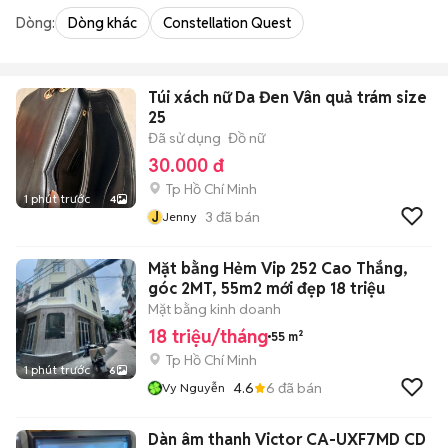
Dòng:
Dòng khác
Constellation Quest
Túi xách nữ Da Đen Vân quả trám size
25
Đã sử dụng
Đồ nữ
30.000 đ
Tp Hồ Chí Minh
1 phút trước
4
J
3
đã bán
Jenny
Mặt bằng Hẻm Vip 252 Cao Thắng,
góc 2MT, 55m2 mới đẹp 18 triệu
Mặt bằng kinh doanh
18 triệu/tháng
55 m²
Tp Hồ Chí Minh
1 phút trước
6
4.6
6
đã bán
Vy Nguyễn
Dàn âm thanh Victor CA-UXF7MD CD