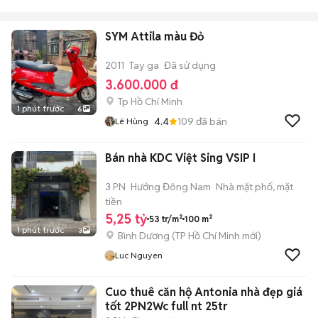
SYM Attila màu Đỏ
2011
Tay ga
Đã sử dụng
3.600.000 đ
Tp Hồ Chí Minh
1 phút trước
6
4.4
109
đã bán
Lê Hùng
Bán nhà KDC Việt Sing VSIP I
3 PN
Hướng Đông Nam
Nhà mặt phố, mặt
tiền
5,25 tỷ
53 tr/m²
100 m²
1 phút trước
3
Bình Dương
(
TP Hồ Chí Minh
mới)
Luc Nguyen
Cuo thuê căn hộ Antonia nhà đẹp giá
tốt 2PN2Wc full nt 25tr