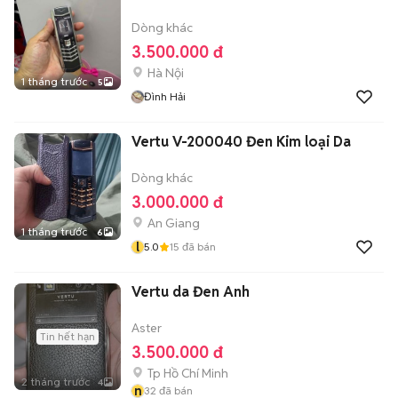
Dòng khác
3.500.000 đ
Hà Nội
1 tháng trước
5
Đình Hải
Vertu V-200040 Đen Kim loại Da
Dòng khác
3.000.000 đ
An Giang
1 tháng trước
6
l
5.0
15
đã bán
Vertu da Đen Anh
Aster
Tin hết hạn
3.500.000 đ
Tp Hồ Chí Minh
2 tháng trước
4
n
32
đã bán