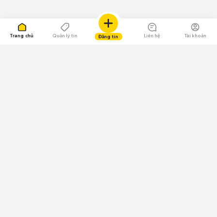
Trang chủ
Quản lý tin
Liên hệ
Tài khoản
Đăng tin
109.000 Bình chọn
Tải ứng dụng Chợ Tốt
Về Chợ Tốt
Quy chế sàn
Chính sách bảo mật
Giải quyết tranh chấp
CÔNG TY TNHH CHỢ TỐT - Người đại diện theo pháp luật:
Nguyễn Trọng Tấn; GPDKKD: 0312120782 do Sở KH & ĐT TP.HCM cấp ngày