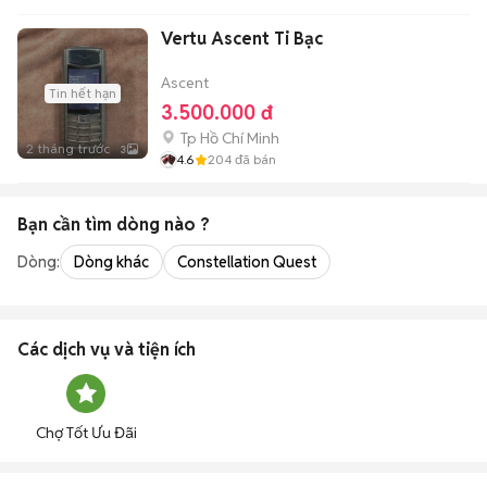
Vertu Ascent Ti Bạc
Ascent
Tin hết hạn
3.500.000 đ
Tp Hồ Chí Minh
2 tháng trước
3
4.6
204
đã bán
Bạn cần tìm
dòng
nào ?
Dòng:
Dòng khác
Constellation Quest
Các dịch vụ và tiện ích
Chợ Tốt Ưu Đãi