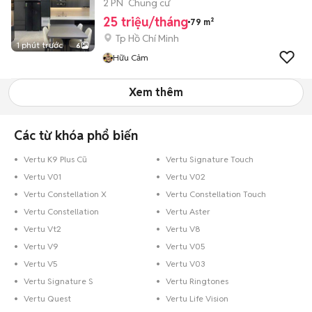
2 PN
Chung cư
25 triệu/tháng
79 m²
Tp Hồ Chí Minh
1 phút trước
6
Hữu Cảm
Xem thêm
Các từ khóa phổ biến
Vertu K9 Plus Cũ
Vertu Signature Touch
Vertu V01
Vertu V02
Vertu Constellation X
Vertu Constellation Touch
Vertu Constellation
Vertu Aster
Vertu Vt2
Vertu V8
Vertu V9
Vertu V05
Vertu V5
Vertu V03
Vertu Signature S
Vertu Ringtones
Vertu Quest
Vertu Life Vision