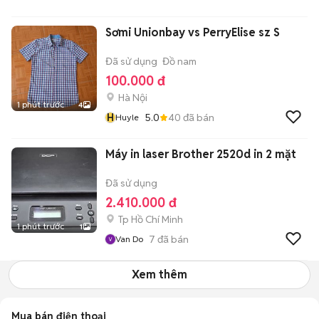
Sơmi Unionbay vs PerryElise sz S
Đã sử dụng
Đồ nam
100.000 đ
Hà Nội
1 phút trước
4
H
5.0
40
đã bán
Huyle
Máy in laser Brother 2520d in 2 mặt
Đã sử dụng
2.410.000 đ
Tp Hồ Chí Minh
1 phút trước
1
7
đã bán
Van Do
Xem thêm
Mua bán điện thoại