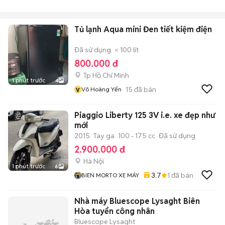
Tủ lạnh Aqua mini Đen tiết kiệm điện
Đã sử dụng
< 100 lít
800.000 đ
Tp Hồ Chí Minh
1 phút trước
4
v
15
đã bán
Võ Hoàng Yến
Piaggio Liberty 125 3V i.e. xe đẹp như
mới
2015
Tay ga
100 - 175 cc
Đã sử dụng
2.900.000 đ
Hà Nội
1 phút trước
6
3.7
1
đã bán
BIEN MORTO XE MÁY
Nhà máy Bluescope Lysaght Biên
Hòa tuyển công nhân
Bluescope Lysaght