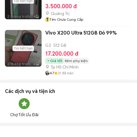
Tin hết hạn
3.500.000 đ
Quảng Trị
2 tháng trước
4
T
Tên Chưa Cung Cấp
Vivo X200 Ultra 512GB Đỏ 99%
G2
512 GB
Tin hết hạn
17.200.000 đ
Giá tốt
Kèm phụ kiện
2 tháng trước
6
Tp Hồ Chí Minh
4.7
21
đã bán
Các dịch vụ và tiện ích
Chợ Tốt Ưu Đãi