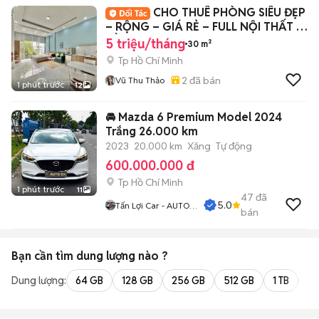
CHO THUÊ PHÒNG SIÊU ĐẸP
– RỘNG – GIÁ RẺ – FULL NỘI THẤT –
GẦN ĐƯỜNG CỘ
5 triệu/tháng
30 m²
Tp Hồ Chí Minh
2
đã bán
Vũ Thu Thảo
1 phút trước
12
🚘 Mazda 6 Premium Model 2024
Trắng 26.000 km
2023
20.000 km
Xăng
Tự động
600.000.000 đ
Tp Hồ Chí Minh
1 phút trước
11
47
đã
5.0
Tấn Lợi Car - AUTO
bán
9X
Bạn cần tìm
dung lượng
nào ?
Dung lượng:
64 GB
128 GB
256 GB
512 GB
1 TB
2 