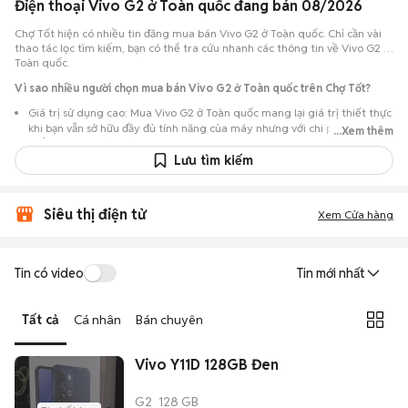
Điện thoại Vivo G2 ở Toàn quốc đang bán 08/2026
Chợ Tốt hiện có nhiều tin đăng mua bán Vivo G2 ở Toàn quốc. Chỉ cần vài
thao tác lọc tìm kiếm, bạn có thể tra cứu nhanh các thông tin về Vivo G2 ở
Toàn quốc.
Vì sao nhiều người chọn mua bán Vivo G2 ở Toàn quốc trên Chợ Tốt?
Giá trị sử dụng cao: Mua Vivo G2 ở Toàn quốc mang lại giá trị thiết thực
khi bạn vẫn sở hữu đầy đủ tính năng của máy nhưng với chi phí đầu tư
...Xem thêm
thấp hơn máy đập hộp.
Lưu tìm kiếm
Lựa chọn theo sát nhu cầu: Hệ thống ghi nhận nhiều tin rao Vivo G2 ở
Toàn quốc, đáp ứng từ nhu cầu cần máy đẹp keng đến máy chỉ cần hoạt
động ổn định.
Siêu thị điện tử
Xem Cửa hàng
Test máy tại chỗ: Tạo điều kiện để người mua đến tận nơi xem xét cẩn
thận, test loa, camera, wifi... để đảm bảo máy không có lỗi phát sinh.
Dễ dàng thương lượng: Quá trình mua bán diễn ra trực tiếp, cho phép
Tin có video
Tin mới nhất
hai bên trao đổi giá cả linh hoạt và có thể chốt giao dịch ngay trong
ngày.
Tất cả
Cá nhân
Bán chuyên
Vivo Y11D 128GB Đen
G2
128 GB