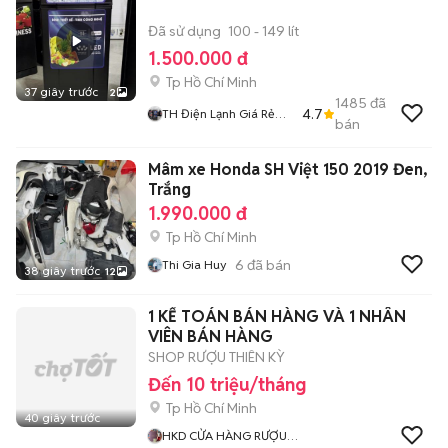
Đã sử dụng
100 - 149 lít
1.500.000 đ
Tp Hồ Chí Minh
37 giây trước
2
1485
đã
4.7
TH Điện Lạnh Giá Rẻ
bán
Siêu Rẻ HCM
Mâm xe Honda SH Việt 150 2019 Đen,
Trắng
1.990.000 đ
Tp Hồ Chí Minh
6
đã bán
Thi Gia Huy
38 giây trước
12
1 KẾ TOÁN BÁN HÀNG VÀ 1 NHÂN
VIÊN BÁN HÀNG
SHOP RƯỢU THIÊN KỲ
Đến 10 triệu/tháng
Tp Hồ Chí Minh
40 giây trước
HKD CỬA HÀNG RƯỢU