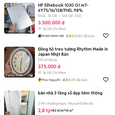
HP Elitebook 1030 G1 m7-
6Y75/16/128/FHD, 98%
Khác
16 GB
< 128 GB
SSD
3.500.000 đ
Tp Hồ Chí Minh
1 phút trước
4
5.0
1080
đã bán
PHAN MINH MB
Đồng hồ treo tường Rhythm Made in
Japan Nhật Bản
Đã sử dụng
375.000 đ
Tp Hồ Chí Minh
1 phút trước
5
P
4.5
29
đã bán
Phúc Nguyễn
bán nhà 3 tầng sổ đẹp hẽm thông
2 PN
Hướng Nam
Nhà phố liền kề
2,8 tỷ
183 tr/m²
15 m²