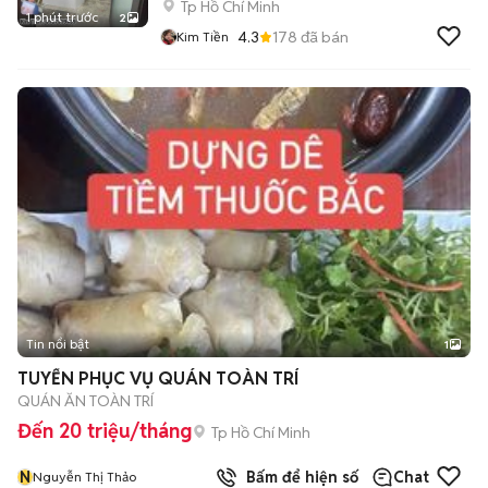
Tp Hồ Chí Minh
1 phút trước
2
4.3
178
đã bán
Kim Tiền
Tin nổi bật
1
TUYỂN PHỤC VỤ QUÁN TOÀN TRÍ
QUÁN ĂN TOÀN TRÍ
Đến 20 triệu/tháng
Tp Hồ Chí Minh
N
Bấm để hiện số
Chat
Nguyễn Thị Thảo