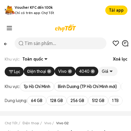
Voucher KFC đến 100k
Tải app
Chỉ có trên app Chợ Tốt
Khu vực:
Toàn quốc
Xoá lọc
Điện thoại
Vivo
4040
Giá
Lọc
Khu vực:
Tp Hồ Chí Minh
Bình Dương (TP Hồ Chí Minh mới)
Bà 
Dung lượng:
64 GB
128 GB
256 GB
512 GB
1 TB
2 
Chợ Tốt
Điện thoại
Vivo
Vivo G2