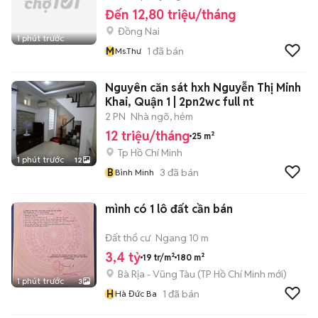
Đến 12,80 triệu/tháng
Đồng Nai
1 phút trước
M
1
đã bán
Ms.Thư
Nguyên căn sát hxh Nguyễn Thị Minh
Khai, Quận 1 | 2pn2wc full nt
2 PN
Nhà ngõ, hẻm
12 triệu/tháng
25 m²
Tp Hồ Chí Minh
1 phút trước
12
B
3
đã bán
Bình Minh
mình có 1 lô đất cần bán
Đất thổ cư
Ngang 10 m
3,4 tỷ
19 tr/m²
180 m²
Bà Rịa - Vũng Tàu
(
TP Hồ Chí Minh
mới)
1 phút trước
3
H
1
đã bán
Hà Đức Ba