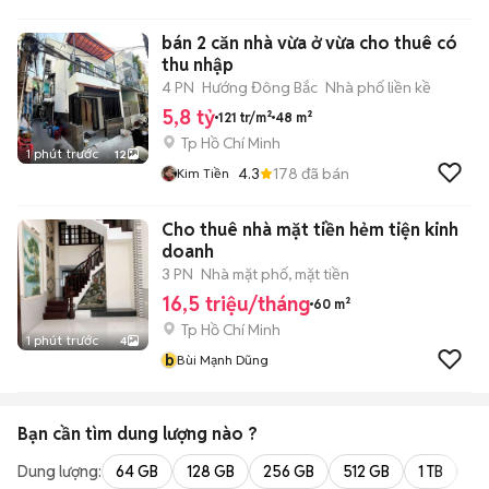
NGOẠI THIÊN KỲ
bán 2 căn nhà vừa ở vừa cho thuê có
thu nhập
4 PN
Hướng Đông Bắc
Nhà phố liền kề
5,8 tỷ
121 tr/m²
48 m²
Tp Hồ Chí Minh
1 phút trước
12
4.3
178
đã bán
Kim Tiền
Cho thuê nhà mặt tiền hẻm tiện kinh
doanh
3 PN
Nhà mặt phố, mặt tiền
16,5 triệu/tháng
60 m²
Tp Hồ Chí Minh
1 phút trước
4
b
Bùi Mạnh Dũng
Bạn cần tìm
dung lượng
nào ?
Dung lượng:
64 GB
128 GB
256 GB
512 GB
1 TB
2 