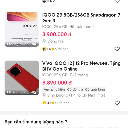
Tí Đô
iQOO Z9 8GB/256GB Snapdragon 7
Gen 3
IQ00
256 GB
Hết bảo hành
3.900.000 đ
Đồng Nai
1 tháng trước
1
p
4.6
6
đã bán
Vivo IQOO 12 | 12 Pro Newseal Tặng
BHV Góp Online
IQ00
256 GB
7-12 tháng
8.890.000 đ
Kèm phụ kiện
Có đổi trả
Có quà tặng
1 tháng trước
6
Bình Dương
(
TP Hồ Chí Minh
mới)
4.7
41
đã bán
Bạn cần tìm
dung lượng
nào ?