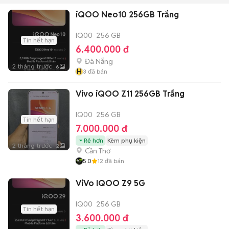
iQOO Neo10 256GB Trắng
IQ00
256 GB
Tin hết hạn
6.400.000 đ
Đà Nẵng
2 tháng trước
6
H
3
đã bán
Vivo iQOO Z11 256GB Trắng
IQ00
256 GB
Tin hết hạn
7.000.000 đ
Rẻ hơn
Kèm phụ kiện
2 tháng trước
2
Cần Thơ
5.0
12
đã bán
ViVo IQOO Z9 5G
IQ00
256 GB
Tin hết hạn
3.600.000 đ