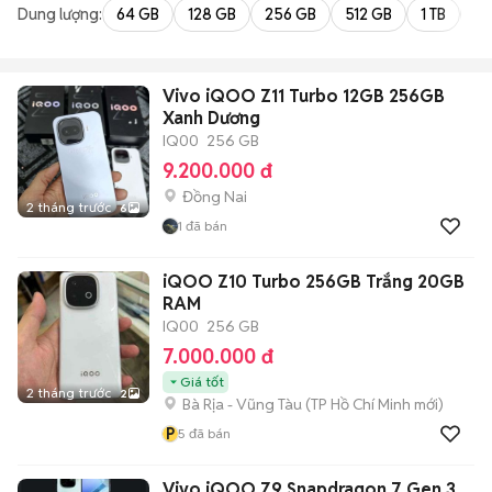
Dung lượng:
64 GB
128 GB
256 GB
512 GB
1 TB
2 
Vivo iQOO Z11 Turbo 12GB 256GB
Xanh Dương
IQ00
256 GB
9.200.000 đ
Đồng Nai
2 tháng trước
6
1
đã bán
iQOO Z10 Turbo 256GB Trắng 20GB
RAM
IQ00
256 GB
7.000.000 đ
Giá tốt
2 tháng trước
2
Bà Rịa - Vũng Tàu
(
TP Hồ Chí Minh
mới)
P
5
đã bán
Vivo iQOO Z9 Snapdragon 7 Gen 3