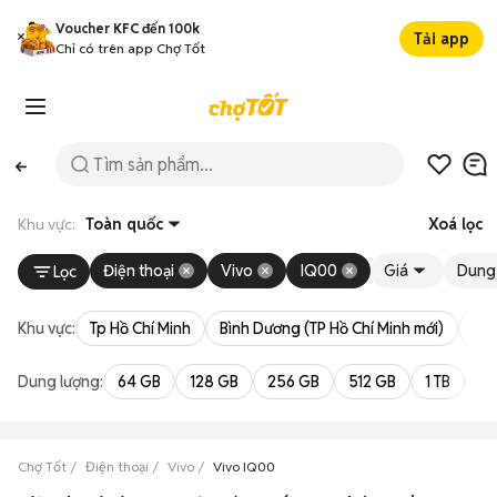
Voucher KFC đến 100k
Tải app
Chỉ có trên app Chợ Tốt
Khu vực:
Toàn quốc
Xoá lọc
Điện thoại
Vivo
IQ00
Giá
Dung
Lọc
Khu vực:
Tp Hồ Chí Minh
Bình Dương (TP Hồ Chí Minh mới)
Bà 
Dung lượng:
64 GB
128 GB
256 GB
512 GB
1 TB
2 
Chợ Tốt
Điện thoại
Vivo
Vivo IQ00