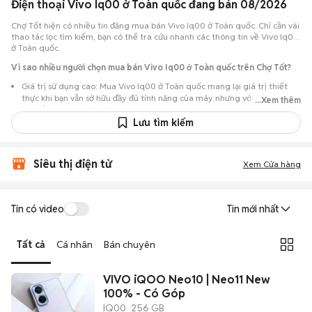
Điện thoại Vivo Iq00 ở Toàn quốc đang bán 08/2026
Chợ Tốt hiện có nhiều tin đăng mua bán Vivo Iq00 ở Toàn quốc. Chỉ cần vài
thao tác lọc tìm kiếm, bạn có thể tra cứu nhanh các thông tin về Vivo Iq00
ở Toàn quốc.
Vì sao nhiều người chọn mua bán Vivo Iq00 ở Toàn quốc trên Chợ Tốt?
Giá trị sử dụng cao: Mua Vivo Iq00 ở Toàn quốc mang lại giá trị thiết
thực khi bạn vẫn sở hữu đầy đủ tính năng của máy nhưng với chi phí đầu
...Xem thêm
tư thấp hơn máy đập hộp.
Lưu tìm kiếm
Lựa chọn theo sát nhu cầu: Hệ thống ghi nhận nhiều tin rao Vivo Iq00 ở
Toàn quốc, đáp ứng từ nhu cầu cần máy đẹp keng đến máy chỉ cần hoạt
động ổn định.
Siêu thị điện tử
Xem Cửa hàng
Test máy tại chỗ: Tạo điều kiện để người mua đến tận nơi xem xét cẩn
thận, test loa, camera, wifi... để đảm bảo máy không có lỗi phát sinh.
Dễ dàng thương lượng: Quá trình mua bán diễn ra trực tiếp, cho phép
Tin có video
Tin mới nhất
hai bên trao đổi giá cả linh hoạt và có thể chốt giao dịch ngay trong
ngày.
Tất cả
Cá nhân
Bán chuyên
VIVO iQOO Neo10 | Neo11 New
100% - Có Góp
IQ00
256 GB