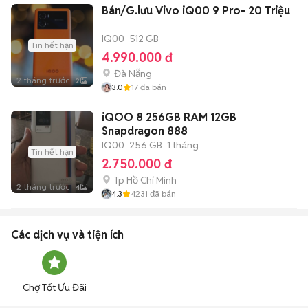
Bán/G.lưu Vivo iQ00 9 Pro- 20 Triệu
IQ00
512 GB
Tin hết hạn
4.990.000 đ
Đà Nẵng
2 tháng trước
2
3.0
17
đã bán
iQOO 8 256GB RAM 12GB
Snapdragon 888
IQ00
256 GB
1 tháng
Tin hết hạn
2.750.000 đ
Tp Hồ Chí Minh
2 tháng trước
4
4.3
4231
đã bán
Các dịch vụ và tiện ích
Chợ Tốt Ưu Đãi