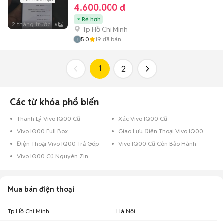
4.600.000 đ
Rẻ hơn
2 tháng trước
6
Tp Hồ Chí Minh
5.0
19
đã bán
1
2
Các từ khóa phổ biến
Thanh Lý Vivo IQ00 Cũ
Xác Vivo IQ00 Cũ
Vivo IQ00 Full Box
Giao Lưu Điện Thoại Vivo IQ00
Điện Thoại Vivo IQ00 Trả Góp
Vivo IQ00 Cũ Còn Bảo Hành
Vivo IQ00 Cũ Nguyên Zin
Mua bán điện thoại
Tp Hồ Chí Minh
Hà Nội