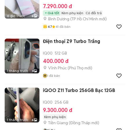
7.290.000 đ
Giá tốt
Kèm phụ kiện
Có đổi trả
6 giờ trước
6
Bình Dương
(
TP Hồ Chí Minh
mới)
4.7
41
đã bán
Điện thoại Z9 Turbo Trắng
IQ00
512 GB
400.000 đ
Vĩnh Phúc
(
Phú Thọ
mới)
1 tháng trước
4
H
1
đã bán
iQOO Z11 Turbo 256GB Bạc 12GB
IQ00
256 GB
9.300.000 đ
Kèm phụ kiện
1 tháng trước
6
Tiền Giang
(
Đồng Tháp
mới)