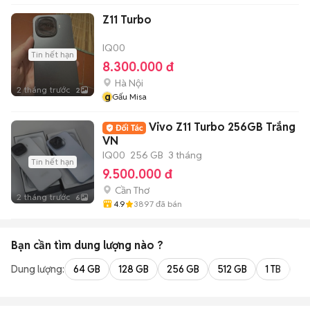
Z11 Turbo
IQ00
Tin hết hạn
8.300.000 đ
Hà Nội
2 tháng trước
2
g
Gấu Misa
Vivo Z11 Turbo 256GB Trắng
VN
IQ00
256 GB
3 tháng
Tin hết hạn
9.500.000 đ
Cần Thơ
2 tháng trước
6
4.9
3897
đã bán
Bạn cần tìm
dung lượng
nào ?
Dung lượng:
64 GB
128 GB
256 GB
512 GB
1 TB
2 