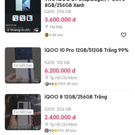
8GB/256GB Xanh
IQ00
256 GB
3.600.000 đ
Hà Nội
2 tháng trước
3
B
4
đã bán
iQOO 10 Pro 12GB/512GB Trắng 99%
IQ00
512 GB
Tin hết hạn
6.200.000 đ
Tp Hồ Chí Minh
3 tuần trước
3
4.8
2189
đã bán
iQOO 8 12GB/256GB Trắng
IQ00
256 GB
Tin hết hạn
2.400.000 đ
Tp Hồ Chí Minh
2 tháng trước
6
4.0
595
đã bán