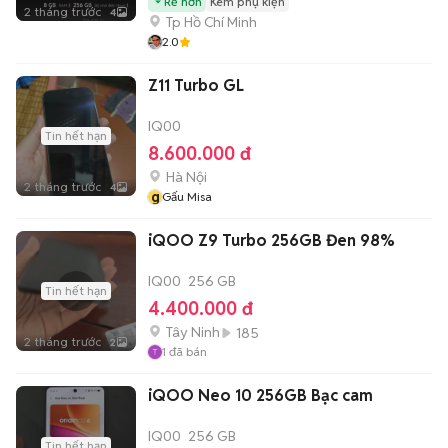
Rẻ hơn
Kèm phụ kiện
2 tháng trước
4
Tp Hồ Chí Minh
2.0
Z11 Turbo GL
IQ00
Tin hết hạn
8.600.000 đ
Hà Nội
2 tháng trước
4
g
Gấu Misa
iQOO Z9 Turbo 256GB Đen 98%
IQ00
256 GB
Tin hết hạn
4.400.000 đ
Tây Ninh
185
2 tháng trước
2
1
đã bán
iQOO Neo 10 256GB Bạc cam
IQ00
256 GB
Tin hết hạn