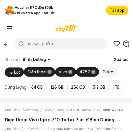
Voucher KFC đến 100k
Tải app
Chỉ có trên app Chợ Tốt
Khu vực:
Bình Dương
Xoá lọc
Điện thoại
Vivo
4757
Giá
Lọc
Dung lượng:
64 GB
128 GB
256 GB
512 GB
1 TB
2 
Chợ Tốt
Điện thoại
Vivo
Vivo iQOO Z10 Turbo Plus
Vivo iQOO Z10 Tu
Điện thoại Vivo Iqoo Z10 Turbo Plus ở Bình Dương đang bán 08/2026
Chợ Tốt hiện có nhiều tin đăng mua bán Vivo Iqoo Z10 Turbo Plus ở Bình