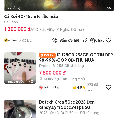
Tin nổi bật
3
Cá Koi 40-45cm Nhiều màu
Cá Cảnh
1.300.000 đ
Q. Cầu Giấy
(
P. Nghĩa Đô
mới)
A
7
đã bán
Bấm để hiện số
Chat
A Huy
13 128GB 256GB QT ZIN ĐẸP
98-99%-GÓP 0Đ-THU MUA
iPhone 13
256 GB
3 tháng
7.800.000 đ
Quận 7
(
P. Tân Hưng
mới)
1 phút trước
4
1023
đã
4.9
Hoàng Hiệp
bán
Mobile
Detech Crea 50cc 2023 Đen
candy,sym 50cc,vespa 50
2023
Xe số
Dưới 50 cc
Đã sử dụng