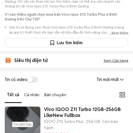
Dương. Chỉ cần vài thao tác lọc tìm kiếm, bạn có thể tra cứu nhanh các
thông tin về Vivo Iqoo Z10 Turbo Plus ở Bình Dương.
Vì sao nhiều người chọn mua bán Vivo Iqoo Z10 Turbo Plus ở Bình
Dương trên Chợ Tốt?
Giá trị sử dụng cao: Mua Vivo Iqoo Z10 Turbo Plus ở Bình Dương mang
lại giá trị thiết thực khi bạn vẫn sở hữu đầy đủ tính năng của máy nhưng
...Xem thêm
với chi phí đầu tư thấp hơn máy đập hộp.
Lưu tìm kiếm
Lựa chọn theo sát nhu cầu: Hệ thống ghi nhận nhiều tin rao Vivo Iqoo
Z10 Turbo Plus ở Bình Dương, đáp ứng từ nhu cầu cần máy đẹp keng đến
máy chỉ cần hoạt động ổn định.
Siêu thị điện tử
Xem Cửa hàng
Test máy tại chỗ: Tạo điều kiện để người mua đến tận nơi xem xét cẩn
thận, test loa, camera, wifi... để đảm bảo máy không có lỗi phát sinh.
Dễ dàng thương lượng: Quá trình mua bán diễn ra trực tiếp, cho phép
Tin có video
Tin mới nhất
hai bên trao đổi giá cả linh hoạt và có thể chốt giao dịch ngay trong
ngày.
Tất cả
Cá nhân
Bán chuyên
Vivo iQOO Z11 Turbo 12GB-256GB
LikeNew Fullbox
iQOO Z10 Turbo Plus
256 GB
Còn bảo
Tin hết hạn
hành