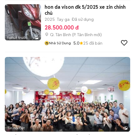
hon da vison đk 5/2025 xe zin chính
chủ
2025
Tay ga
Đã sử dụng
28.500.000 đ
Q. Tân Bình
(
P. Tân Bình
mới)
1 phút trước
7
n
5.0
25
đã bán
Nhà Sử Dung
Tin nổi bật
1