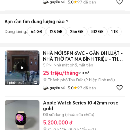
5.0
97
đã bán
Nguyễn Vũ
Bạn cần tìm
dung lượng
nào ?
Dung lượng:
64 GB
128 GB
256 GB
512 GB
1 TB
2 
NHÀ MỚI 5PN 6WC - GẦN ĐH LUẬT -
NHÀ THỜ FATIMA BÌNH TRIỆU - THỦ
ĐỨC
5 PN
Nhà mặt phố, mặt tiền
25 triệu/tháng
80 m²
Thành phố Thủ Đức
(
P. Hiệp Bình
mới)
1 phút trước
11
5.0
97
đã bán
Nguyễn Vũ
Apple Watch Series 10 42mm rose
gold
Đã sử dụng (chưa sửa chữa)
5.200.000 đ
Q. Gò Vấp
(
P. Gò Vấp
mới)