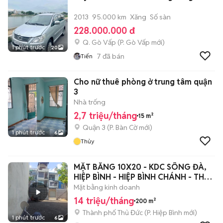
2013
95.000 km
Xăng
Số sàn
228.000.000 đ
Q. Gò Vấp
(
P. Gò Vấp
mới)
1 phút trước
20
7
đã bán
Tiến
Cho nữ thuê phòng ở trung tâm quận
3
Nhà trống
2,7 triệu/tháng
15 m²
Quận 3
(
P. Bàn Cờ
mới)
1 phút trước
6
Thủy
MẶT BẰNG 10X20 - KDC SÔNG ĐÀ,
HIỆP BÌNH - HIỆP BÌNH CHÁNH - THỦ
ĐỨC
Mặt bằng kinh doanh
14 triệu/tháng
200 m²
Thành phố Thủ Đức
(
P. Hiệp Bình
mới)
1 phút trước
6