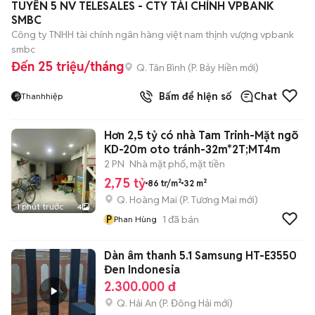
TUYỂN 5 NV TELESALES - CTY TÀI CHÍNH VPBANK
SMBC
Công ty TNHH tài chính ngân hàng việt nam thịnh vượng vpbank
smbc
Đến 25 triệu/tháng
Q. Tân Bình
(
P. Bảy Hiền
mới)
Bấm để hiện số
Chat
Thanhhiệp
Hơn 2,5 tỷ có nhà Tam Trinh-Mặt ngõ
KD-20m oto tránh-32m*2T;MT4m
2 PN
Nhà mặt phố, mặt tiền
2,75 tỷ
86 tr/m²
32 m²
Q. Hoàng Mai
(
P. Tương Mai
mới)
1 phút trước
4
P
1
đã bán
Phan Hùng
Dàn âm thanh 5.1 Samsung HT-E3550
Đen Indonesia
2.300.000 đ
Q. Hải An
(
P. Đông Hải
mới)