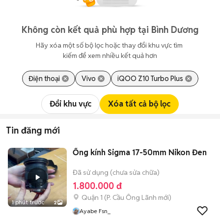
Không còn kết quả phù hợp tại Bình Dương
Hãy xóa một số bộ lọc hoặc thay đổi khu vực tìm 
kiếm để xem nhiều kết quả hơn
Điện thoại
Vivo
iQOO Z10 Turbo Plus
Đổi khu vực
Xóa tất cả bộ lọc
Tin đăng mới
Ống kính Sigma 17-50mm Nikon Đen
Đã sử dụng (chưa sửa chữa)
1.800.000 đ
Quận 1
(
P. Cầu Ông Lãnh
mới)
1 phút trước
2
Ayabe Fsn_