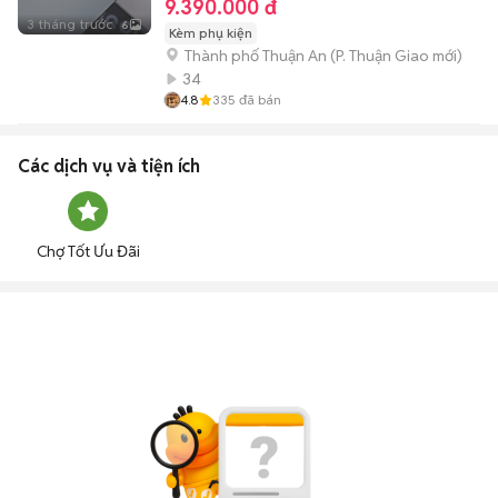
9.390.000 đ
3 tháng trước
6
Kèm phụ kiện
Thành phố Thuận An
(
P. Thuận Giao
mới)
34
4.8
335
đã bán
Các dịch vụ và tiện ích
Chợ Tốt Ưu Đãi