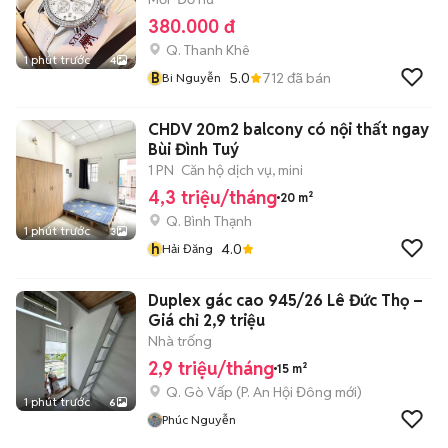
380.000 đ
Q. Thanh Khê
1 phút trước
4
B
5.0
712
đã bán
Bi Nguyễn
CHDV 20m2 balcony có nội thất ngay
Bùi Đình Tuý
1 PN
Căn hộ dịch vụ, mini
4,3 triệu/tháng
20 m²
Q. Bình Thạnh
1 phút trước
3
h
4.0
Hải Đăng
Duplex gác cao 945/26 Lê Đức Thọ –
Giá chỉ 2,9 triệu
Nhà trống
2,9 triệu/tháng
15 m²
Q. Gò Vấp
(
P. An Hội Đông
mới)
1 phút trước
6
Phúc Nguyễn