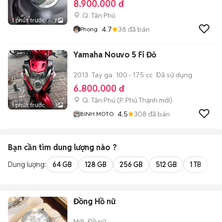
8.900.000 đ
Q. Tân Phú
1 phút trước
7
4.7
38
đã bán
Phong
Yamaha Nouvo 5 Fi Đỏ
2013
Tay ga
100 - 175 cc
Đã sử dụng
6.800.000 đ
Q. Tân Phú
(
P. Phú Thạnh
mới)
1 phút trước
3
4.5
308
đã bán
BINH MOTO
Bạn cần tìm
dung lượng
nào ?
Dung lượng:
64 GB
128 GB
256 GB
512 GB
1 TB
2 
Đồng Hồ nữ
Mới
Đồ nữ