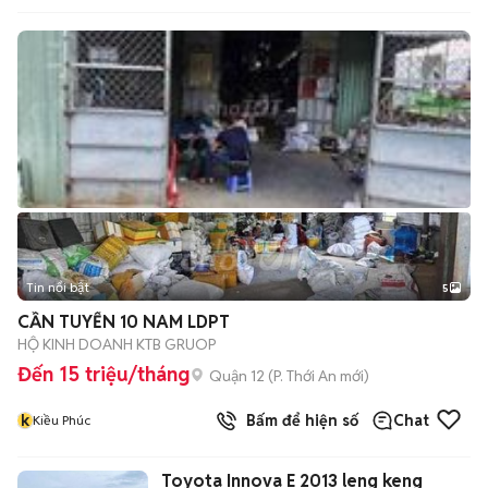
Tin nổi bật
5
CẦN TUYỂN 10 NAM LDPT
HỘ KINH DOANH KTB GRUOP
Đến 15 triệu/tháng
Quận 12
(
P. Thới An
mới)
k
Bấm để hiện số
Chat
Kiều Phúc
Toyota Innova E 2013 leng keng