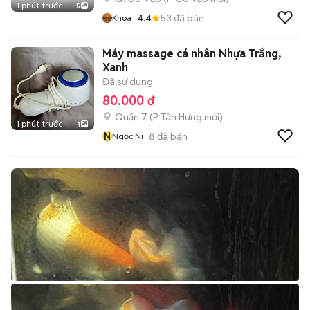
1 phút trước
5
4.4
53
đã bán
Khoa
Máy massage cá nhân Nhựa Trắng,
Xanh
Đã sử dụng
80.000 đ
Quận 7
(
P. Tân Hưng
mới)
1 phút trước
1
N
8
đã bán
Ngọc Ni