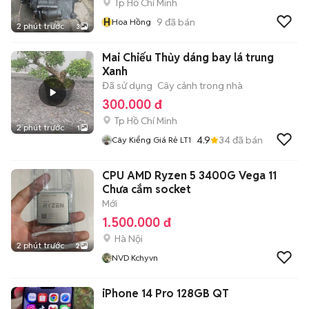
Tp Hồ Chí Minh
H
9
đã bán
Hoa Hồng
2 phút trước
3
Mai Chiếu Thủy dáng bay lá trung
Xanh
Đã sử dụng
Cây cảnh trong nhà
300.000 đ
Tp Hồ Chí Minh
2 phút trước
1
4.9
34
đã bán
Cây Kiểng Giá Rẻ LT1
CPU AMD Ryzen 5 3400G Vega 11
Chưa cắm socket
Mới
1.500.000 đ
Hà Nội
2 phút trước
2
NVD Kchyvn
iPhone 14 Pro 128GB QT