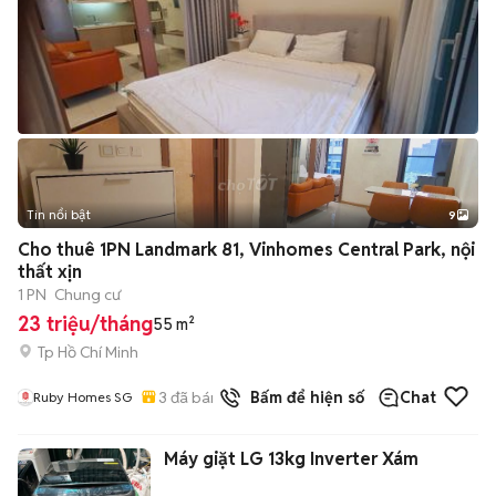
Tin nổi bật
9
+
2
Cho thuê 1PN Landmark 81, Vinhomes Central Park, nội
thất xịn
1 PN
Chung cư
23 triệu/tháng
55 m²
Tp Hồ Chí Minh
3
đã bán
Bấm để hiện số
Chat
Ruby Homes SG
Máy giặt LG 13kg Inverter Xám