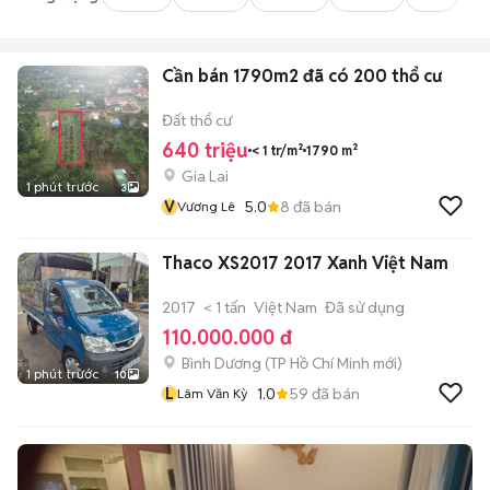
Cần bán 1790m2 đã có 200 thổ cư
Đất thổ cư
640 triệu
< 1 tr/m²
1790 m²
Gia Lai
1 phút trước
3
V
5.0
8
đã bán
Vương Lê
Thaco XS2017 2017 Xanh Việt Nam
2017
< 1 tấn
Việt Nam
Đã sử dụng
110.000.000 đ
Bình Dương
(
TP Hồ Chí Minh
mới)
1 phút trước
10
L
1.0
59
đã bán
Lâm Văn Kỳ