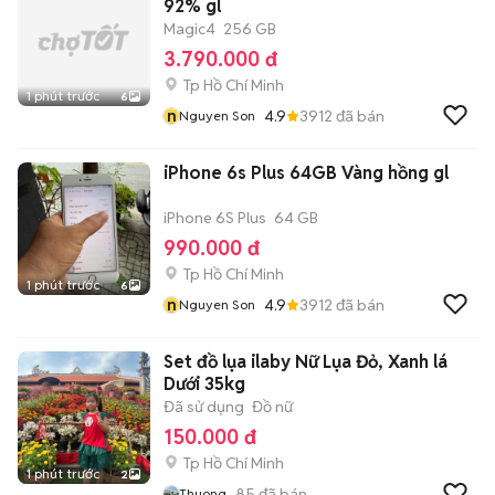
92% gl
Magic4
256 GB
3.790.000 đ
Tp Hồ Chí Minh
1 phút trước
6
n
4.9
3912
đã bán
Nguyen Son
iPhone 6s Plus 64GB Vàng hồng gl
iPhone 6S Plus
64 GB
990.000 đ
Tp Hồ Chí Minh
1 phút trước
6
n
4.9
3912
đã bán
Nguyen Son
Set đồ lụa ilaby Nữ Lụa Đỏ, Xanh lá
Dưới 35kg
Đã sử dụng
Đồ nữ
150.000 đ
Tp Hồ Chí Minh
1 phút trước
2
85
đã bán
Thuong