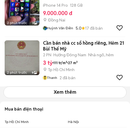
iPhone 14 Pro
128 GB
9.000.000 đ
Đồng Nai
2 phút trước
3
5.0
17
đã bán
Huỳnh Văn Điền
Cần bán nhà cc sổ hồng riêng, Hẻm 21
Bùi Thế Mỹ
2 PN
Hướng Đông Nam
Nhà ngõ, hẻm
3 tỷ
111 tr/m²
27 m²
Tp Hồ Chí Minh
2 phút trước
9
T
2
đã bán
Thanh
Xem thêm
Mua bán điện thoại
Tp Hồ Chí Minh
Hà Nội