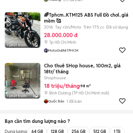
🌈Tphcm..KTM125 ABS Full Đồ chơi..giá
mềm 🥰
2016
Tay côn/Moto
Trên 175 cc
Đã sử dụng
28.000.000 đ
Tp Hồ Chí Minh
1 phút trước
3
MotoGiáRẻTPHCM
Cho thuê SHop house, 100m2, giá
18tr/ tháng
Shophouse
18 triệu/tháng
98 m²
Bình Dương
(
TP Hồ Chí Minh
mới)
1 phút trước
3
1
đã bán
Quốc Bảo
Bạn cần tìm
dung lượng
nào ?
Dung lượng:
64 GB
128 GB
256 GB
512 GB
1 TB
2 