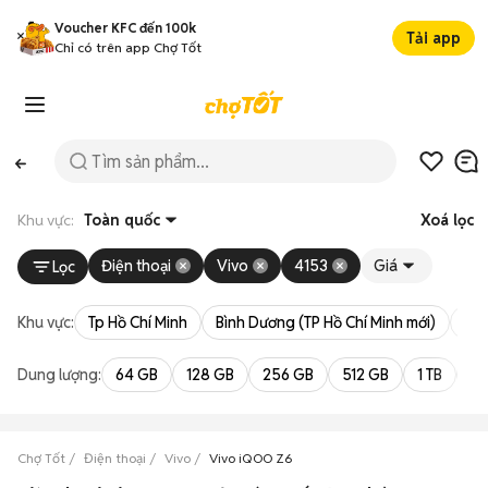
Voucher KFC đến 100k
Tải app
Chỉ có trên app Chợ Tốt
Khu vực:
Toàn quốc
Xoá lọc
Điện thoại
Vivo
4153
Giá
Lọc
Khu vực:
Tp Hồ Chí Minh
Bình Dương (TP Hồ Chí Minh mới)
Bà 
Dung lượng:
64 GB
128 GB
256 GB
512 GB
1 TB
2 
Chợ Tốt
Điện thoại
Vivo
Vivo iQOO Z6