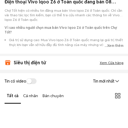
Điện thoại Vivo Iqoo Z6 ở Toàn quốc đang bán 08/2026
Chợ Tốt hiện có nhiều tin đăng mua bán Vivo Iqoo Z6 ở Toàn quốc. Chỉ cần
vài thao tác lọc tìm kiếm, bạn có thể tra cứu nhanh các thông tin về Vivo
Iqoo Z6 ở Toàn quốc.
Vì sao nhiều người chọn mua bán Vivo Iqoo Z6 ở Toàn quốc trên Chợ
Tốt?
Giá trị sử dụng cao: Mua Vivo Iqoo Z6 ở Toàn quốc mang lại giá trị thiết
thực khi bạn vẫn sở hữu đầy đủ tính năng của máy nhưng với chi phí đầu
...Xem thêm
tư thấp hơn máy đập hộp.
Lựa chọn theo sát nhu cầu: Hệ thống ghi nhận nhiều tin rao Vivo Iqoo
Siêu thị điện tử
Z6 ở Toàn quốc, đáp ứng từ nhu cầu cần máy đẹp keng đến máy chỉ cần
Xem Cửa hàng
hoạt động ổn định.
Test máy tại chỗ: Tạo điều kiện để người mua đến tận nơi xem xét cẩn
thận, test loa, camera, wifi... để đảm bảo máy không có lỗi phát sinh.
Tin có video
Tin mới nhất
Dễ dàng thương lượng: Quá trình mua bán diễn ra trực tiếp, cho phép
hai bên trao đổi giá cả linh hoạt và có thể chốt giao dịch ngay trong
Tất cả
Cá nhân
Bán chuyên
ngày.