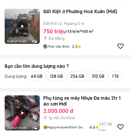
Đất Kiệt ở Phường Hoà Xuân (Mới)
Đất thổ cư
Ngang 5 m
750 triệu
7,5 tr/m²
100 m²
Đà Nẵng
2 phút trước
8
2.5
Thái Văn Bình
Bạn cần tìm
dung lượng
nào ?
Dung lượng:
64 GB
128 GB
256 GB
512 GB
1 TB
2 
Phụ tùng xe máy Nhựa Đa màu 2tr 1
áo sơn Mới
2.000.000 đ
Tp Hồ Chí Minh
247
đã
n
4.6
Nguyenxuanthinh Quận
2 phút trước
7
bán