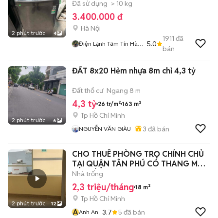
Đã sử dụng
> 10 kg
3.400.000 đ
Hà Nội
2 phút trước
4
1911
đã
5.0
Điện Lạnh Tâm Tín Hà
bán
Nội
ĐẤT 8x20 Hẻm nhựa 8m chỉ 4,3 tỷ
Đất thổ cư
Ngang 8 m
4,3 tỷ
26 tr/m²
163 m²
Tp Hồ Chí Minh
2 phút trước
6
3
đã bán
NGUYỄN VĂN GIÀU
CHO THUÊ PHÒNG TRỌ CHÍNH CHỦ
TẠI QUẬN TÂN PHÚ CÓ THANG MÁY,
WC RIÊNG,
Nhà trống
2,3 triệu/tháng
18 m²
Tp Hồ Chí Minh
2 phút trước
12
A
3.7
5
đã bán
Anh An