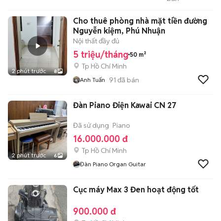
Tân Phú
Cho thuê phòng nhà mặt tiền đường
Nguyễn kiệm, Phú Nhuận
Nội thất đầy đủ
5 triệu/tháng
50 m²
Tp Hồ Chí Minh
2 phút trước
8
91
đã bán
Anh Tuấn
Đàn Piano Điện Kawai CN 27
Đã sử dụng
Piano
16.000.000 đ
Tp Hồ Chí Minh
2 phút trước
6
Đàn Piano Organ Guitar
Cục máy Max 3 Đen hoạt động tốt
900.000 đ