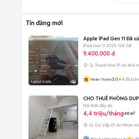
Tin đăng mới
Apple iPad Gen 11 Đã s
iPad Gen 11 2025
128 GB
9.400.000 đ
Q. Thanh Khê
(
P. An Khê
m
n
3.0
4
đã bán
Nhân Thanh
1 phút trước
3
CHO THUÊ PHÒNG DUP
Nội thất đầy đủ
4,4 triệu/tháng
30 m²
Q. Gò Vấp
(
P. An Nhơn
mớ
1
đã