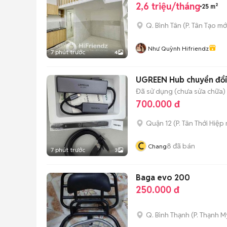
2,6 triệu/tháng
25 m²
Q. Bình Tân
(
P. Tân Tạo
mớ
Như Quỳnh Hifriendz
7 phút trước
4
UGREEN Hub chuyển đổi
Đã sử dụng (chưa sửa chữa)
700.000 đ
Quận 12
(
P. Tân Thới Hiệp
C
8
đã bán
Chang
7 phút trước
3
Baga evo 200
250.000 đ
Q. Bình Thạnh
(
P. Thạnh M