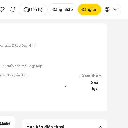
Đăng nhập
Đăng tin
Liên hệ
vo Iqoo Z9x ở Bắc Ninh.
ầu tư thấp hơn máy đập hộp.
hoạt động ổn định.
...Xem thêm
Xoá
lọc
ày.
a hàng
Mua bán điện thoại