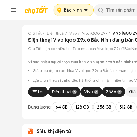
Bắc Ninh
Chợ Tốt
Điện thoại
Vivo
Vivo iQOO Z9x
Vivo iQOO Z9
Điện thoại Vivo Iqoo Z9x ở Bắc Ninh đang bán
Chợ Tốt hiện có nhiều tin đăng mua bán Vivo Iqoo Z9x ở Bắc Ninh
Vì sao nhiều người chọn mua bán Vivo Iqoo Z9x ở Bắc Ninh tr
Giá trị sử dụng cao: Mua Vivo Iqoo Z9x ở Bắc Ninh mang lại gi
Lựa chọn theo sát nhu cầu: Hệ thống ghi nhận nhiều tin rao 
Test máy tại chỗ: Tạo điều kiện để người mua đến tận nơi xem x
Lọc
Điện thoại
Vivo
2586
Giá
Dễ dàng thương lượng: Quá trình mua bán diễn ra trực tiếp, c
Dung lượng:
64 GB
128 GB
256 GB
512 GB
Siêu thị điện tử