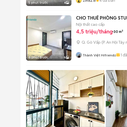
Z
2.8
4
đã bán
Zind
5 phút trước
4
CHO THUÊ PHÒNG STUD
Nội thất cao cấp
4,5 triệu/tháng
30 m²
Q. Gò Vấp
(
P. An Hội Tây
m
1
đã
Thành Việt Hifriendz
6 phút trước
5