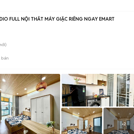
IO FULL NỘI THẤT MÁY GIẶC RIÊNG NGAY EMART
ới)
 bán
+
2