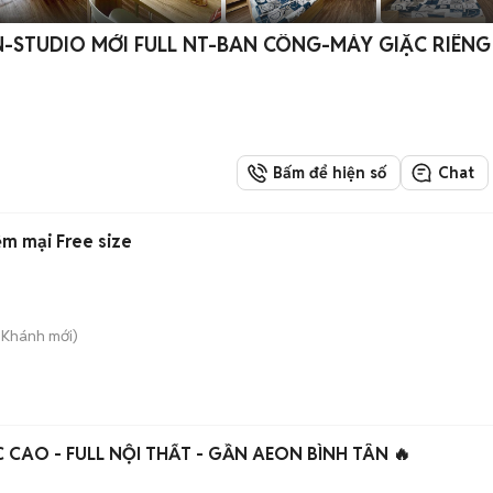
-STUDIO MỚI FULL NT-BAN CÔNG-MÁY GIẶC RIÊNG
Bấm để hiện số
Chat
m mại Free size
n Khánh
mới)
PHÒNG CHO THUÊ GÁC CAO - FULL NỘI THẤT - GẦN AEON BÌNH TÂN 🔥