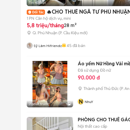
Tin nổi bật
🔥CHO THUÊ NGÃ TƯ PHÚ NHUẬN
1 PN
Căn hộ dịch vụ, mini
5,8 triệu/tháng
28 m²
Q. Phú Nhuận
(
P. Cầu Kiệu
mới)
45
đã bán
Sỹ Lâm Hifriendz
Áo yếm Nữ Hồng Vải mề
Đã sử dụng
Đồ nữ
90.000 đ
Thành phố Thủ Đức
(
P. A
N
NhuY
7 phút trước
1
Nội thất cao cấp