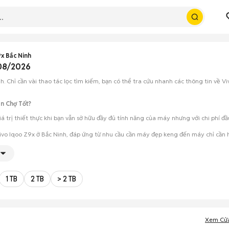
x Bắc Ninh
 08/2026
. Chỉ cần vài thao tác lọc tìm kiếm, bạn có thể tra cứu nhanh các thông tin về Vi
ên Chợ Tốt?
á trị thiết thực khi bạn vẫn sở hữu đầy đủ tính năng của máy nhưng với chi phí đ
Vivo Iqoo Z9x ở Bắc Ninh, đáp ứng từ nhu cầu cần máy đẹp keng đến máy chỉ cần 
ét cẩn thận, test loa, camera, wifi... để đảm bảo máy không có lỗi phát sinh.
ho phép hai bên trao đổi giá cả linh hoạt và có thể chốt giao dịch ngay trong ng
1 TB
2 TB
> 2 TB
Xem Cử