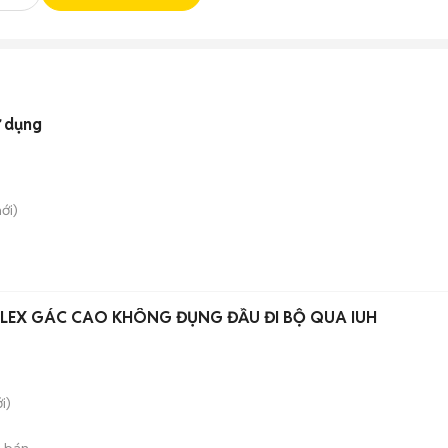
ử dụng
ới)
LEX GÁC CAO KHÔNG ĐỤNG ĐẦU ĐI BỘ QUA IUH
i)
 bán