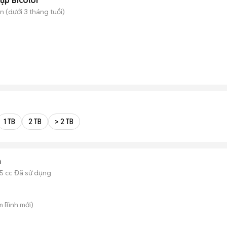
ụp Bicolor
 (dưới 3 tháng tuổi)
1 TB
2 TB
> 2 TB
n
5 cc
Đã sử dụng
m Bình
mới)