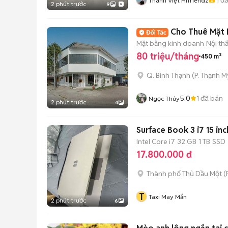
Thành Việt Hifriendz
2 phút trước
9
Cho Thuê Mặt B
Mặt bằng kinh doanh
Nội th
80 triệu/tháng
450 m²
Q. Bình Thạnh
(
P. Thạnh M
5.0
1
đã bán
Ngọc Thúy
2 phút trước
4
Surface Book 3 i7 15 in
Intel Core i7
32 GB
1 TB
SSD
17.800.000 đ
Thành phố Thủ Dầu Một
(
T
Taxi May Mắn
2 phút trước
6