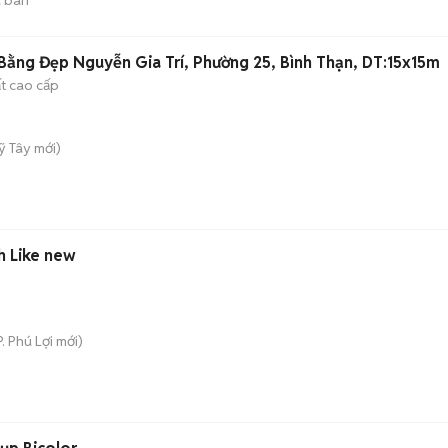
ằng Đẹp Nguyễn Gia Trí, Phường 25, Bình Thạn, DT:15x15m
ất cao cấp
ỹ Tây
mới)
ch Like new
P. Phú Lợi
mới)