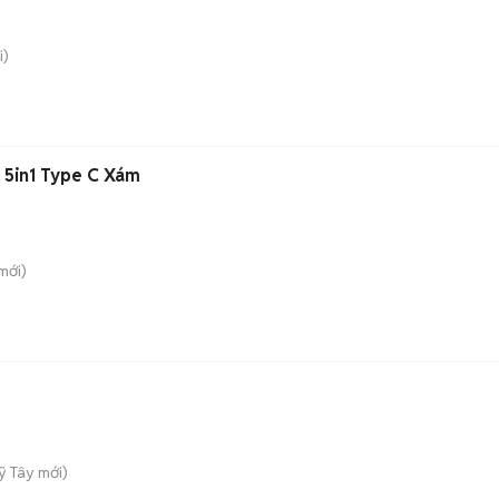
i)
 5in1 Type C Xám
mới)
ỹ Tây
mới)