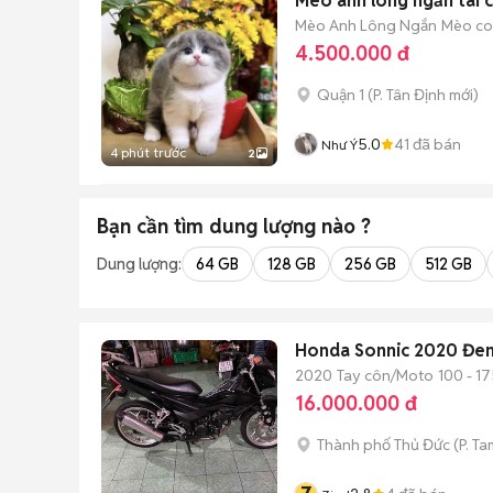
Mèo anh lông ngắn tai c
Mèo Anh Lông Ngắn
Mèo con
4.500.000 đ
Quận 1
(
P. Tân Định
mới)
5.0
41
đã bán
Như Ý
4 phút trước
2
Bạn cần tìm
dung lượng
nào ?
Dung lượng:
64 GB
128 GB
256 GB
512 GB
Honda Sonnic 2020 Đe
2020
Tay côn/Moto
100 - 17
16.000.000 đ
Thành phố Thủ Đức
(
P. Ta