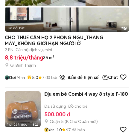
Tin nổi bật
7
+
2
CHO THUÊ CĂN HỘ 2 PHÒNG NGỦ_THANG
MÁY_KHÔNG GIỚI HẠN NGƯỜI Ở
2 PN
Căn hộ dịch vụ, mini
8,8 triệu/tháng
35 m²
Q. Bình Thạnh
5.0
7
đã bán
Bấm để hiện số
Chat
Khải Minh
Địu em bé Combi 4 way 8 style F-180
Đã sử dụng
Đồ cho bé
500.000 đ
Quận 5
(
P. Chợ Quán
mới)
1 phút trước
5
Y
1.0
67
đã bán
Yen