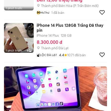
Thành phố Biên Hòa
(
P. Trấn Biên
mới)
1 phút trước
M
1
đã bán
Ms.Thư
iPhone 14 Plus 128GB Trắng Đã thay
pin
iPhone 14 Plus
128 GB
8.300.000 đ
Thành phố Đà Lạt
1 phút trước
6
4.4
1071
đã bán
LỘC ĐÀ LẠT