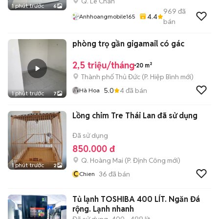
Q. Lê Chân
1 phút trước
6
969
đã
4.4
Anhhoangmobile165
bán
phòng trọ gần gigamail có gác
2,5 triệu/tháng
20 m²
Thành phố Thủ Đức
(
P. Hiệp Bình
mới)
5.0
4
đã bán
Hà Hoa
1 phút trước
7
Lồng chim Tre Thái Lan đã sử dụng
Đã sử dụng
850.000 đ
Q. Hoàng Mai
(
P. Định Công
mới)
1 phút trước
2
C
36
đã bán
Chien
Tủ lạnh TOSHIBA 400 LÍT. Ngăn Đá
rộng. Lạnh nhanh