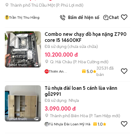
Thành phố Thủ Dầu Một
(
P. Phú Lợi
mới)
T
Bấm để hiện số
Chat
Trần Thị Thu Hằng
Combo new chạy đồ họa nặng Z790
core I5 14600KF
Đã sử dụng (chưa sửa chữa)
10.200.000 đ
Q. Hải Châu
(
P. Hòa Cường
mới)
1 phút trước
1
32531
đã
5.0
Thiên An
bán
Computer
Tủ nhựa đài loan 5 cánh lùa vânn
gỗ2991
Đã sử dụng
Nhựa
3.090.000 đ
Thành phố Biên Hòa
(
P. Tam Hiệp
mới)
1 phút trước
1
1.0
Tủ Nhựa Đài Loan Mỹ Hà