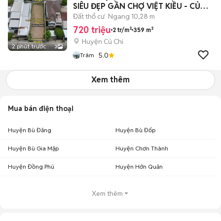
SIÊU ĐẸP GẦN CHỢ VIỆT KIỀU - CỦ
CHI
Đất thổ cư
Ngang 10,28 m
720 triệu
2 tr/m²
359 m²
Huyện Củ Chi
2 phút trước
3
5.0
Trâm
Xem thêm
Mua bán điện thoại
Huyện Bù Đăng
Huyện Bù Đốp
Huyện Bù Gia Mập
Huyện Chơn Thành
Huyện Đồng Phú
Huyện Hớn Quản
Xem thêm