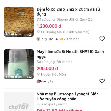
Đệm lò xo 2m x 2m2 x 20cm đã sử
dụng
Đã sử dụng
Giường đôi lớn 2m x 2.2m
1.200.000 đ
Q. Hoàng Mai
(
P. Lĩnh Nam
mới)
1 phút trước
2
4.8
20
đã bán
Thuỳ Linh
Máy hâm sữa Bi Health BH9210 Xanh
ngọc
Đã sử dụng
Đồ cho bé
200.000 đ
Huyện Hóc Môn
1 phút trước
6
Nhung Ly
Nhà máy Bluescope Lysaght Biên
Hòa tuyển công nhân
Bluescope Lysaght
Đến 12,80 triệu/tháng