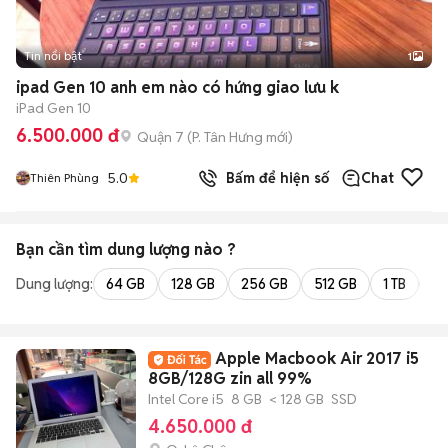
Tin nổi bật
1
ipad Gen 10 anh em nào có hứng giao lưu k
iPad Gen 10
6.500.000 đ
Quận 7
(
P. Tân Hưng
mới)
5.0
Bấm để hiện số
Chat
Thiên Phùng
Bạn cần tìm
dung lượng
nào ?
Dung lượng:
64 GB
128 GB
256 GB
512 GB
1 TB
2 
Apple Macbook Air 2017 i5
8GB/128G zin all 99%
Intel Core i5
8 GB
< 128 GB
SSD
4.650.000 đ