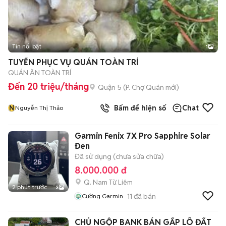
Tin nổi bật
1
TUYỂN PHỤC VỤ QUÁN TOÀN TRÍ
QUÁN ĂN TOÀN TRÍ
Đến 20 triệu/tháng
Quận 5
(
P. Chợ Quán
mới)
N
Bấm để hiện số
Chat
Nguyễn Thị Thảo
Garmin Fenix 7X Pro Sapphire Solar
Đen
Đã sử dụng (chưa sửa chữa)
8.000.000 đ
Q. Nam Từ Liêm
2 phút trước
3
11
đã bán
Cường Garmin
CHỦ NGỘP BANK BÁN GẤP LÔ ĐẤT