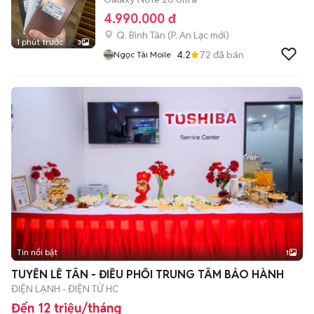
4.990.000 đ
Q. Bình Tân
(
P. An Lạc
mới)
1 phút trước
3
4.2
72
đã bán
Ngọc Tài Moile
Tin nổi bật
1
TUYỂN LỄ TÂN - ĐIỀU PHỐI TRUNG TÂM BẢO HÀNH
ĐIỆN LẠNH - ĐIỆN TỬ HC
Đến 12 triệu/tháng