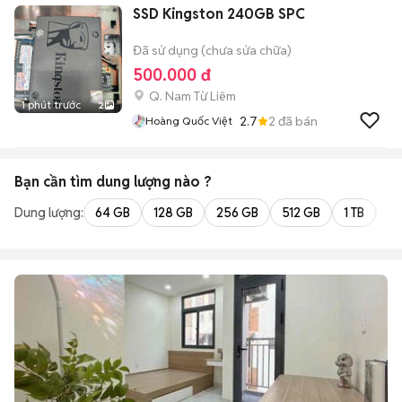
SSD Kingston 240GB SPC
Đã sử dụng (chưa sửa chữa)
500.000 đ
Q. Nam Từ Liêm
1 phút trước
2
2.7
2
đã bán
Hoàng Quốc Việt
Bạn cần tìm
dung lượng
nào ?
Dung lượng:
64 GB
128 GB
256 GB
512 GB
1 TB
2 