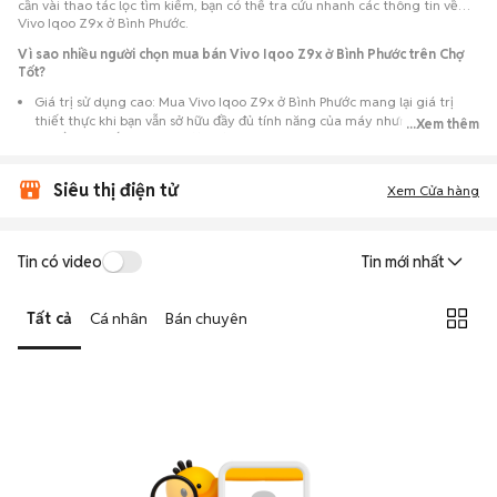
cần vài thao tác lọc tìm kiếm, bạn có thể tra cứu nhanh các thông tin về
Vivo Iqoo Z9x ở Bình Phước.
Vì sao nhiều người chọn mua bán Vivo Iqoo Z9x ở Bình Phước trên Chợ
Tốt?
Giá trị sử dụng cao: Mua Vivo Iqoo Z9x ở Bình Phước mang lại giá trị
thiết thực khi bạn vẫn sở hữu đầy đủ tính năng của máy nhưng với chi
...Xem thêm
phí đầu tư thấp hơn máy đập hộp.
Lựa chọn theo sát nhu cầu: Hệ thống ghi nhận nhiều tin rao Vivo Iqoo
Siêu thị điện tử
Z9x ở Bình Phước, đáp ứng từ nhu cầu cần máy đẹp keng đến máy chỉ
Xem Cửa hàng
cần hoạt động ổn định.
Test máy tại chỗ: Tạo điều kiện để người mua đến tận nơi xem xét cẩn
thận, test loa, camera, wifi... để đảm bảo máy không có lỗi phát sinh.
Tin có video
Tin mới nhất
Dễ dàng thương lượng: Quá trình mua bán diễn ra trực tiếp, cho phép
hai bên trao đổi giá cả linh hoạt và có thể chốt giao dịch ngay trong
Tất cả
Cá nhân
Bán chuyên
ngày.