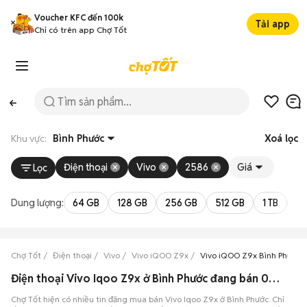
Voucher KFC đến 100k
Tải app
Chỉ có trên app Chợ Tốt
Khu vực:
Bình Phước
Xoá lọc
Điện thoại
Vivo
2586
Giá
Lọc
Dung lượng:
64 GB
128 GB
256 GB
512 GB
1 TB
2 
Chợ Tốt
Điện thoại
Vivo
Vivo iQOO Z9x
Vivo iQOO Z9x Bình Phước
Điện thoại Vivo Iqoo Z9x ở Bình Phước đang bán 08/2026
Chợ Tốt hiện có nhiều tin đăng mua bán Vivo Iqoo Z9x ở Bình Phước. Chỉ