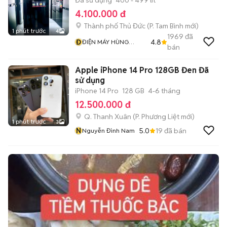
Đã sử dụng
400 - 499 lít
4.100.000 đ
Thành phố Thủ Đức
(
P. Tam Bình
mới)
1 phút trước
4
1969
đã
Đ
4.8
ĐIỆN MÁY HÙNG
bán
PHƯƠNG
Apple iPhone 14 Pro 128GB Đen Đã
sử dụng
iPhone 14 Pro
128 GB
4-6 tháng
12.500.000 đ
Q. Thanh Xuân
(
P. Phương Liệt
mới)
1 phút trước
3
N
5.0
19
đã bán
Nguyễn Đình Nam