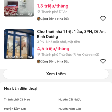
1,3 triệu/tháng
Thành phố Dĩ An
11 phút trước
5
Cộng Đồng Nhà Đất
Cho thuê nhà 1 trệt 1 lầu, 3PN, Dĩ An,
Bình Dương
3 PN
Nhà mặt phố, mặt tiền
4,5 triệu/tháng
Thành phố Thủ Đức
(
P. An Khánh
mới)
11 phút trước
3
Cộng Đồng Nhà Đất
Xem thêm
Mua bán điện thoại
Thành phố Cà Mau
Huyện Cái Nước
Huyện Đầm Dơi
Huyện Năm Căn