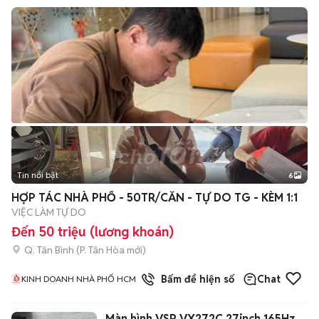
Tin nổi bật
6
+
2
HỢP TÁC NHÀ PHỐ - 50TR/CĂN - TỰ DO TG - KÈM 1:1
VIỆC LÀM TỰ DO
Đến 50 triệu (lương khoán)
Q. Tân Bình
(
P. Tân Hòa
mới)
1
đã bán
Bấm để hiện số
Chat
KINH DOANH NHÀ PHỐ HCM
Màn hình VSP VX272C 27inch 165Hz