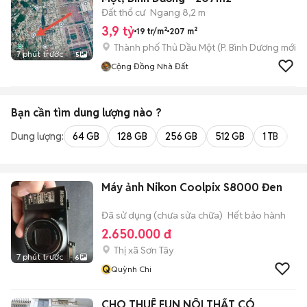
Đất thổ cư
Ngang 8,2 m
3,9 tỷ
19 tr/m²
207 m²
Thành phố Thủ Dầu Một
(
P. Bình Dương
mới)
7 phút trước
5
Cộng Đồng Nhà Đất
Bạn cần tìm
dung lượng
nào ?
Dung lượng:
64 GB
128 GB
256 GB
512 GB
1 TB
2 
Máy ảnh Nikon Coolpix S8000 Đen
Đã sử dụng (chưa sửa chữa)
Hết bảo hành
2.650.000 đ
Thị xã Sơn Tây
7 phút trước
6
Q
Quỳnh Chi
CHO THUÊ FUN NÔI THẤT CÓ