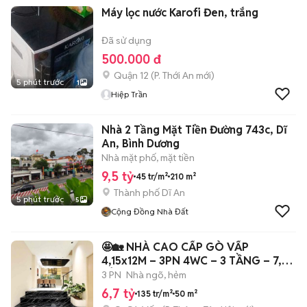
Máy lọc nước Karofi Đen, trắng
Đã sử dụng
500.000 đ
Quận 12
(
P. Thới An
mới)
5 phút trước
1
Hiệp Trần
Nhà 2 Tầng Mặt Tiền Đường 743c, Dĩ
An, Bình Dương
Nhà mặt phố, mặt tiền
9,5 tỷ
45 tr/m²
210 m²
Thành phố Dĩ An
5 phút trước
5
Cộng Đồng Nhà Đất
🤩🏡 NHÀ CAO CẤP GÒ VẤP
4,15x12M – 3PN 4WC – 3 TẦNG – 7,6
TỶ
3 PN
Nhà ngõ, hẻm
6,7 tỷ
135 tr/m²
50 m²