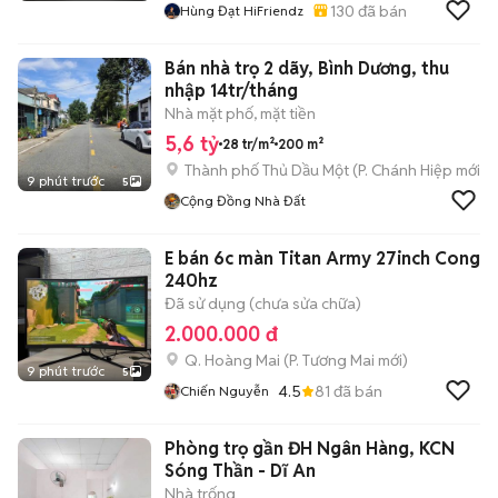
130
đã bán
Hùng Đạt HiFriendz
Bán nhà trọ 2 dãy, Bình Dương, thu
nhập 14tr/tháng
Nhà mặt phố, mặt tiền
5,6 tỷ
28 tr/m²
200 m²
Thành phố Thủ Dầu Một
(
P. Chánh Hiệp
mới)
9 phút trước
5
Cộng Đồng Nhà Đất
E bán 6c màn Titan Army 27inch Cong
240hz
Đã sử dụng (chưa sửa chữa)
2.000.000 đ
Q. Hoàng Mai
(
P. Tương Mai
mới)
9 phút trước
5
4.5
81
đã bán
Chiến Nguyễn
Phòng trọ gần ĐH Ngân Hàng, KCN
Sóng Thần - Dĩ An
Nhà trống