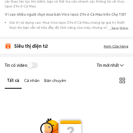
vài thao tác lọc tìm kiếm, bạn có thể tra cứu nhanh các thông tin về Vivo
Iqoo Z9x ở Cà Mau.
Vì sao nhiều người chọn mua bán Vivo Iqoo Z9x ở Cà Mau trên Chợ Tốt?
Giá trị sử dụng cao: Mua Vivo Iqoo Z9x ở Cà Mau mang lại giá trị thiết
thực khi bạn vẫn sở hữu đầy đủ tính năng của máy nhưng với chi phí đầu
...Xem thêm
tư thấp hơn máy đập hộp.
Lựa chọn theo sát nhu cầu: Hệ thống ghi nhận nhiều tin rao Vivo Iqoo
Siêu thị điện tử
Z9x ở Cà Mau, đáp ứng từ nhu cầu cần máy đẹp keng đến máy chỉ cần
Xem Cửa hàng
hoạt động ổn định.
Test máy tại chỗ: Tạo điều kiện để người mua đến tận nơi xem xét cẩn
thận, test loa, camera, wifi... để đảm bảo máy không có lỗi phát sinh.
Tin có video
Tin mới nhất
Dễ dàng thương lượng: Quá trình mua bán diễn ra trực tiếp, cho phép
hai bên trao đổi giá cả linh hoạt và có thể chốt giao dịch ngay trong
Tất cả
Cá nhân
Bán chuyên
ngày.