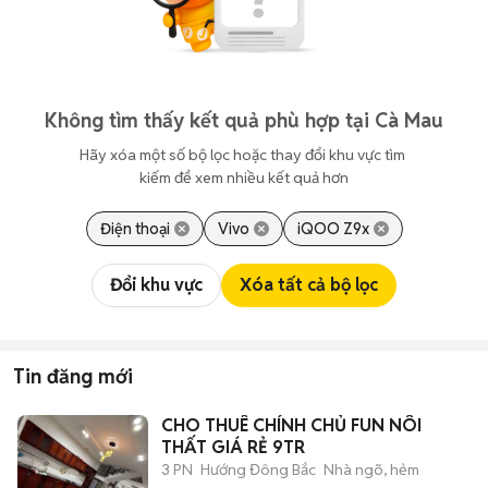
Không tìm thấy kết quả phù hợp tại Cà Mau
Hãy xóa một số bộ lọc hoặc thay đổi khu vực tìm 
kiếm để xem nhiều kết quả hơn
Điện thoại
Vivo
iQOO Z9x
Đổi khu vực
Xóa tất cả bộ lọc
Tin đăng mới
CHO THUÊ CHÍNH CHỦ FUN NÔI
THẤT GIÁ RẺ 9TR
3 PN
Hướng Đông Bắc
Nhà ngõ, hẻm