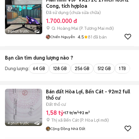
Cong, tích hợploa
Đã sử dụng (chưa sửa chữa)
1.700.000 đ
Q. Hoàng Mai
(
P. Tương Mai
mới)
3 phút trước
4
4.5
81
đã bán
Chiến Nguyễn
Bạn cần tìm
dung lượng
nào ?
Dung lượng:
64 GB
128 GB
256 GB
512 GB
1 TB
2 
Bán đất Hòa Lợi, Bến Cát - 92m2 full
thổ cư
Đất thổ cư
1,58 tỷ
17 tr/m²
92 m²
Thị xã Bến Cát
(
P. Hòa Lợi
mới)
4 phút trước
4
Cộng Đồng Nhà Đất