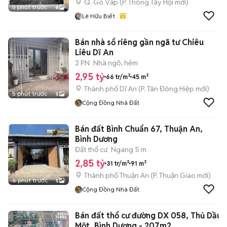
Q. Gò Vấp
(
P. Thông Tây Hội
mới)
5 phút trước
8
Lê Hữu Biết
Bán nhà sổ riêng gần ngã tư Chiêu
Liêu Dĩ An
2 PN
Nhà ngõ, hẻm
2,95 tỷ
66 tr/m²
45 m²
Thành phố Dĩ An
(
P. Tân Đông Hiệp
mới)
5 phút trước
5
Cộng Đồng Nhà Đất
Bán đất Bình Chuẩn 67, Thuận An,
Bình Dương
Đất thổ cư
Ngang 5 m
2,85 tỷ
31 tr/m²
91 m²
Thành phố Thuận An
(
P. Thuận Giao
mới)
6 phút trước
5
Cộng Đồng Nhà Đất
Bán đất thổ cư đường DX 058, Thủ Dầu
Một, Bình Dương - 207m2