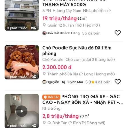
THANG MÁY 500KG
5 PN
Hướng Tây Nam
Nhà phố liền kề
19 triệu/tháng
52 m²
Quận 12
(
P. Tân Thới Hiệp
mới)
8 phút trước
11
55
đã bán
Nhà Đất Khánh Đăng
Chó Poodle Đực Nâu đỏ Đã tiêm
phòng
Chó Poodle
Chó con (dưới 3 tháng tuổi)
2.300.000 đ
Thành phố Bà Rịa
(
P. Long Hương
mới)
9 phút trước
3
5.0
4
đã bán
Nguyễn Thị Huỳnh Mai
PHÒNG TRỌ GIÁ RẺ - GÁC
CAO - NGAY BỐN XÃ - NHẬN PET -
XE ĐIỆN - 5P HIU
Nhà trống
2,8 triệu/tháng
20 m²
Q. Bình Tân
(
P. Bình Trị Đông
mới)
9 phút trước
7