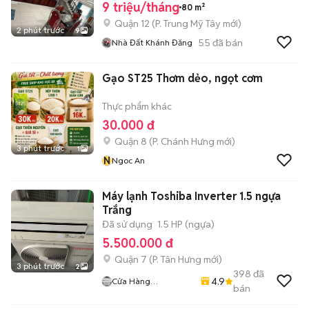
9 triệu/tháng
80 m²
Quận 12
(
P. Trung Mỹ Tây
mới)
2 phút trước
9
55
đã bán
Nhà Đất Khánh Đăng
Gạo ST25 Thơm dẻo, ngọt cơm
Thực phẩm khác
30.000 đ
Quận 8
(
P. Chánh Hưng
mới)
3 phút trước
1
N
Ngoc An
Máy lạnh Toshiba Inverter 1.5 ngựa
Trắng
Đã sử dụng
1.5 HP (ngựa)
5.500.000 đ
Quận 7
(
P. Tân Hưng
mới)
3 phút trước
2
398
đã
4.9
Cửa Hàng
bán
Huynhvanthanh