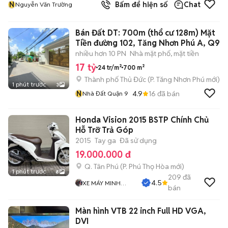
N
Bấm để hiện số
Chat
Nguyễn Văn Trường
Bán Đất DT: 700m (thổ cư 128m) Mặt
Tiền đường 102, Tăng Nhơn Phú A, Q9
nhiều hơn 10 PN
Nhà mặt phố, mặt tiền
17 tỷ
24 tr/m²
700 m²
Thành phố Thủ Đức
(
P. Tăng Nhơn Phú
mới)
1 phút trước
3
N
4.9
16
đã bán
Nhà Đất Quận 9
Honda Vision 2015 BSTP Chính Chủ
Hỗ Trỡ Trả Góp
2015
Tay ga
Đã sử dụng
19.000.000 đ
Q. Tân Phú
(
P. Phú Thọ Hòa
mới)
1 phút trước
8
209
đã
4.5
XE MÁY MINH
bán
ĐĂNG
Màn hình VTB 22 inch Full HD VGA,
DVI