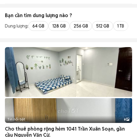
Bạn cần tìm
dung lượng
nào ?
Dung lượng:
64 GB
128 GB
256 GB
512 GB
1 TB
2 
Tin nổi bật
8
+
2
Cho thuê phòng rộng hẻm 1041 Trần Xuân Soạn, gần
cầu Nguyễn Văn Cừ.