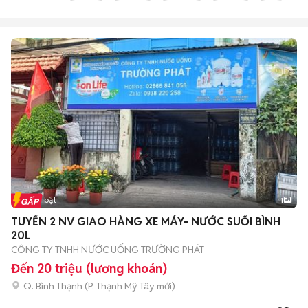
Tin nổi bật
1
TUYỂN 2 NV GIAO HÀNG XE MÁY- NƯỚC SUỐI BÌNH
20L
CÔNG TY TNHH NƯỚC UỐNG TRƯỜNG PHÁT
Đến 20 triệu (lương khoán)
Q. Bình Thạnh
(
P. Thạnh Mỹ Tây
mới)