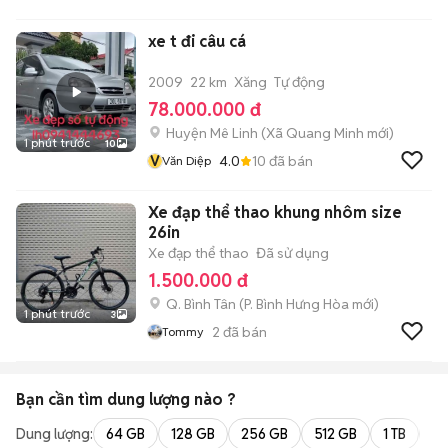
xe t đi câu cá
2009
22 km
Xăng
Tự động
78.000.000 đ
Huyện Mê Linh
(
Xã Quang Minh
mới)
1 phút trước
10
V
4.0
10
đã bán
Văn Diệp
Xe đạp thể thao khung nhôm size
26in
Xe đạp thể thao
Đã sử dụng
1.500.000 đ
Q. Bình Tân
(
P. Bình Hưng Hòa
mới)
1 phút trước
3
2
đã bán
Tommy
Bạn cần tìm
dung lượng
nào ?
Dung lượng:
64 GB
128 GB
256 GB
512 GB
1 TB
2 