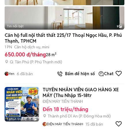
Tin nổi bật
9
+
2
Căn hộ full nội thất thất 225/17 Thoại Ngọc Hầu, P. Phú
Thạnh, TPHCM
1 PN
Căn hộ dịch vụ, mini
650.000 đ/tháng
28 m²
Q. Tân Phú
(
P. Phú Thạnh
mới)
6
đã bán
Bấm để hiện số
Chat
Yen
TUYỂN NHÂN VIÊN GIAO HÀNG XE
MÁY (Thu Nhập 15-18tr
ĐIỆN MÁY TIẾN THÀNH
Đến 18 triệu/tháng
Thành phố Dĩ An
(
P. Đông Hòa
mới)
1 phút trước
1
15
đã bán
ĐIỆN MÁY TIẾN THÀNH