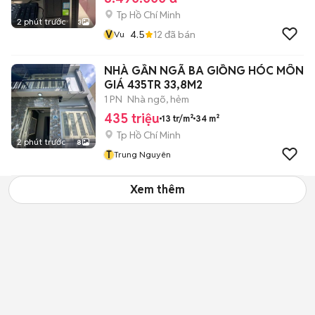
Tp Hồ Chí Minh
2 phút trước
3
V
4.5
12
đã bán
Vu
NHÀ GẦN NGÃ BA GIỒNG HÓC MÔN
GIÁ 435TR 33,8M2
1 PN
Nhà ngõ, hẻm
435 triệu
13 tr/m²
34 m²
Tp Hồ Chí Minh
2 phút trước
8
T
Trung Nguyên
Xem thêm