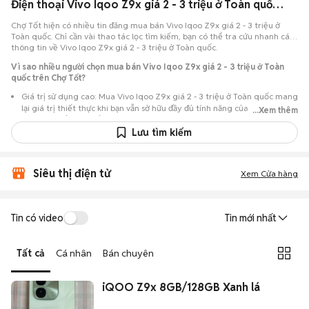
Điện thoại Vivo Iqoo Z9x giá 2 - 3 triệu ở Toàn quốc đang bán 08/2026
Chợ Tốt hiện có nhiều tin đăng mua bán Vivo Iqoo Z9x giá 2 - 3 triệu ở
Toàn quốc. Chỉ cần vài thao tác lọc tìm kiếm, bạn có thể tra cứu nhanh các
thông tin về Vivo Iqoo Z9x giá 2 - 3 triệu ở Toàn quốc.
Vì sao nhiều người chọn mua bán Vivo Iqoo Z9x giá 2 - 3 triệu ở Toàn
quốc trên Chợ Tốt?
Giá trị sử dụng cao: Mua Vivo Iqoo Z9x giá 2 - 3 triệu ở Toàn quốc mang
lại giá trị thiết thực khi bạn vẫn sở hữu đầy đủ tính năng của máy nhưng
...Xem thêm
với chi phí đầu tư thấp hơn máy đập hộp.
Lưu tìm kiếm
Lựa chọn theo sát nhu cầu: Hệ thống ghi nhận nhiều tin rao Vivo Iqoo
Z9x giá 2 - 3 triệu ở Toàn quốc, đáp ứng từ nhu cầu cần máy đẹp keng
đến máy chỉ cần hoạt động ổn định.
Siêu thị điện tử
Xem Cửa hàng
Test máy tại chỗ: Tạo điều kiện để người mua đến tận nơi xem xét cẩn
thận, test loa, camera, wifi... để đảm bảo máy không có lỗi phát sinh.
Dễ dàng thương lượng: Quá trình mua bán diễn ra trực tiếp, cho phép
Tin có video
Tin mới nhất
hai bên trao đổi giá cả linh hoạt và có thể chốt giao dịch ngay trong
ngày.
Tất cả
Cá nhân
Bán chuyên
iQOO Z9x 8GB/128GB Xanh lá