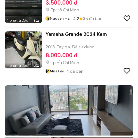
3.500.000 đ
Tp Hồ Chí Minh
n
4.2
35
đã bán
Nguyen Hai
1 phút trước
6
Yamaha Grande 2024 Kem
2013
Tay ga
Đã sử dụng
8.000.000 đ
Tp Hồ Chí Minh
1 phút trước
3
M
4
đã bán
Miss Gai