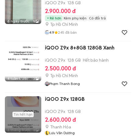
iQOO Z9x
128 GB
2.900.000 đ
Rẻ hơn
Kèm phụ kiện
Có đổi trả
6 ngày trước
5
Tp Hồ Chí Minh
4.9
245
đã bán
iQOO Z9x 8+8GB 128GB Xanh
iQOO Z9x
128 GB
Hết bảo hành
2.500.000 đ
Tp Hồ Chí Minh
4 tuần trước
2
Phạm Thanh Bong
iQOO Z9x 128GB
iQOO Z9x
128 GB
Tin hết hạn
2.600.000 đ
Thanh Hóa
3 tháng trước
2
L
Lưu Văn Dương