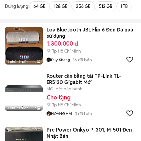
Dung lượng:
64 GB
128 GB
256 GB
512 GB
1 TB
2 
Loa Bluetooth JBL Flip 6 Đen Đã qua
sử dụng
1.300.000 đ
Tp Hồ Chí Minh
16
đã bán
Duy Khang
1 phút trước
5
Router cân bằng tải TP-Link TL-
ER5120 Gigabit Mới
Mới
Hết bảo hành
Cho tặng
Tp Hồ Chí Minh
1 phút trước
1
3
đã bán
HOÀNG HẢI
Pre Power Onkyo P-301, M-501 Đen
Nhật Bản