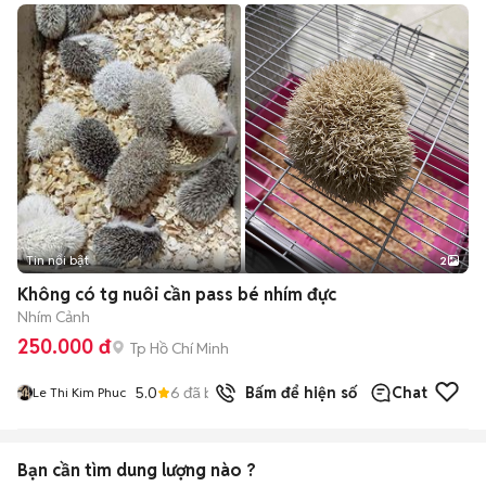
Tin nổi bật
2
Không có tg nuôi cần pass bé nhím đực
Nhím Cảnh
250.000 đ
Tp Hồ Chí Minh
5.0
6
đã bán
Bấm để hiện số
Chat
Le Thi Kim Phuc
Bạn cần tìm
dung lượng
nào ?