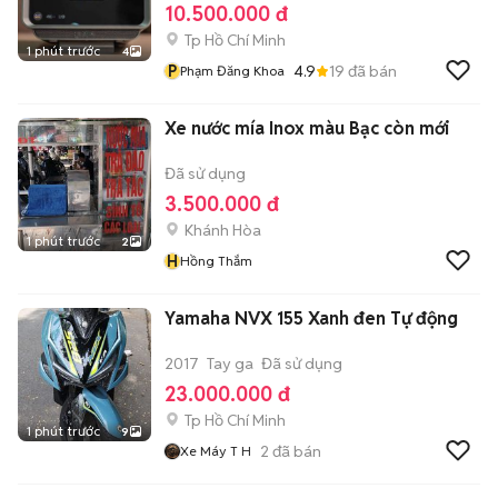
10.500.000 đ
Tp Hồ Chí Minh
1 phút trước
4
P
4.9
19
đã bán
Phạm Đăng Khoa
Xe nước mía Inox màu Bạc còn mới
Đã sử dụng
3.500.000 đ
Khánh Hòa
1 phút trước
2
H
Hồng Thắm
Yamaha NVX 155 Xanh đen Tự động
2017
Tay ga
Đã sử dụng
23.000.000 đ
Tp Hồ Chí Minh
1 phút trước
9
2
đã bán
Xe Máy T H