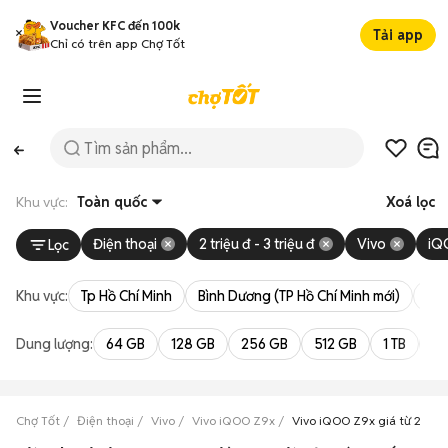
Voucher KFC đến 100k
Tải app
Chỉ có trên app Chợ Tốt
Khu vực:
Toàn quốc
Xoá lọc
Điện thoại
2 triệu đ - 3 triệu đ
Vivo
iQ
Lọc
Khu vực:
Tp Hồ Chí Minh
Bình Dương (TP Hồ Chí Minh mới)
Bà 
Dung lượng:
64 GB
128 GB
256 GB
512 GB
1 TB
2 
Chợ Tốt
Điện thoại
Vivo
Vivo iQOO Z9x
Vivo iQOO Z9x giá từ 2 triệ