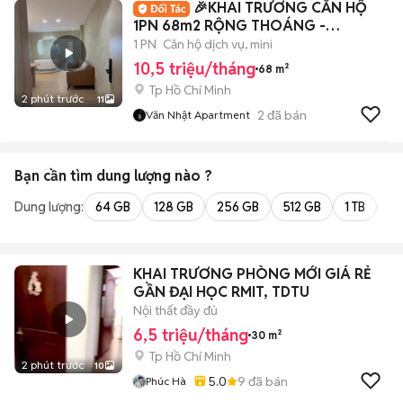
🎉KHAI TRƯƠNG CĂN HỘ
1PN 68m2 RỘNG THOÁNG -
BALCONY NGAY QUẬN 1🎉
1 PN
Căn hộ dịch vụ, mini
10,5 triệu/tháng
68 m²
Tp Hồ Chí Minh
2 phút trước
11
2
đã bán
Văn Nhật Apartment
Bạn cần tìm
dung lượng
nào ?
Dung lượng:
64 GB
128 GB
256 GB
512 GB
1 TB
2 
KHAI TRƯƠNG PHÒNG MỚI GIÁ RẺ
GẦN ĐẠI HỌC RMIT, TDTU
Nội thất đầy đủ
6,5 triệu/tháng
30 m²
Tp Hồ Chí Minh
2 phút trước
10
5.0
9
đã bán
Phúc Hà