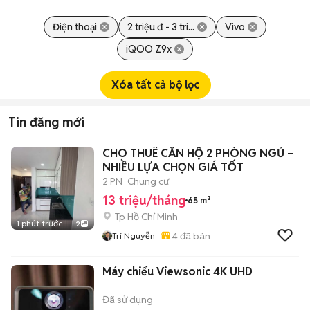
Điện thoại
2 triệu đ - 3 tri...
Vivo
iQOO Z9x
Xóa tất cả bộ lọc
Tin đăng mới
CHO THUÊ CĂN HỘ 2 PHÒNG NGỦ –
NHIỀU LỰA CHỌN GIÁ TỐT
2 PN
Chung cư
13 triệu/tháng
65 m²
Tp Hồ Chí Minh
1 phút trước
2
4
đã bán
Trí Nguyễn
Máy chiếu Viewsonic 4K UHD
Đã sử dụng