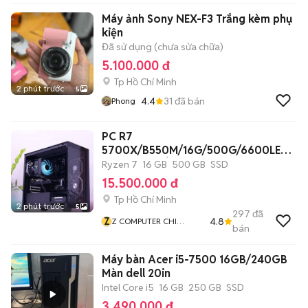
Máy ảnh Sony NEX-F3 Trắng kèm phụ
kiện
Đã sử dụng (chưa sửa chữa)
5.100.000 đ
Tp Hồ Chí Minh
2 phút trước
5
4.4
31
đã bán
Phong
PC R7
5700X/B550M/16G/500G/6600LE
8G/650W/TẢN/CASE
Ryzen 7
16 GB
500 GB
SSD
15.500.000 đ
Tp Hồ Chí Minh
2 phút trước
5
297
đã
Z
4.8
Z COMPUTER CHI
bán
NHÁNH BÌNH THẠNH
Máy bàn Acer i5-7500 16GB/240GB
Màn dell 20in
Intel Core i5
16 GB
250 GB
SSD
3.490.000 đ