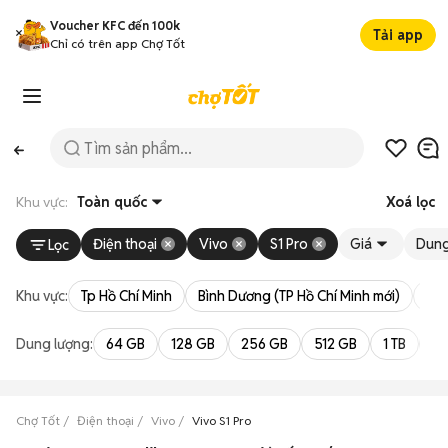
Voucher KFC đến 100k
Tải app
Chỉ có trên app Chợ Tốt
Khu vực:
Toàn quốc
Xoá lọc
Điện thoại
Vivo
S1 Pro
Giá
Dung
Lọc
Khu vực:
Tp Hồ Chí Minh
Bình Dương (TP Hồ Chí Minh mới)
Bà 
Dung lượng:
64 GB
128 GB
256 GB
512 GB
1 TB
2 
Chợ Tốt
Điện thoại
Vivo
Vivo S1 Pro