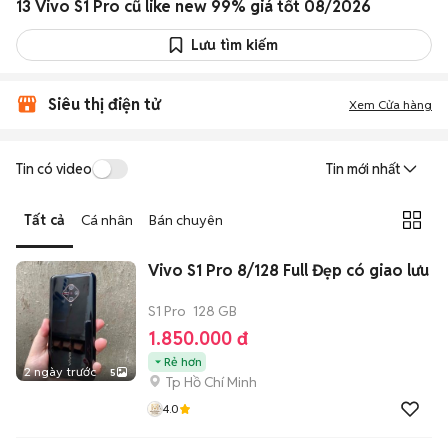
13 Vivo S1 Pro cũ like new 99% giá tốt 08/2026
Lưu tìm kiếm
Siêu thị điện tử
Xem Cửa hàng
Tin có video
Tin mới nhất
Tất cả
Cá nhân
Bán chuyên
Vivo S1 Pro 8/128 Full Đẹp có giao lưu
S1 Pro
128 GB
1.850.000 đ
Rẻ hơn
2 ngày trước
5
Tp Hồ Chí Minh
4.0