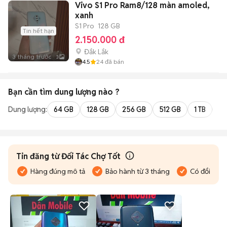
Vivo S1 Pro Ram8/128 màn amoled,
xanh
S1 Pro
128 GB
Tin hết hạn
2.150.000 đ
Đắk Lắk
3 tháng trước
3
4.5
24
đã bán
Bạn cần tìm
dung lượng
nào ?
Dung lượng:
64 GB
128 GB
256 GB
512 GB
1 TB
2 
Tin đăng từ Đối Tác Chợ Tốt
Hàng đúng mô tả
Bảo hành từ 3 tháng
Có đổi trả