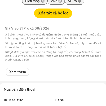
Điện thoại
Vivo
S1 Pro
Xóa tất cả bộ lọc
Giá Vivo S1 Pro cũ 08/2026
Giá điện thoại Vivo S1 Pro cũ đã giảm nhiều trong tháng 08 tuỳ thuộc vào
tình trạng, dung lượng và màu sắc sẽ có sự chênh lệch khác nhau.
Để cập nhật giá và thị trường mua bán Vivo S1 Pro cũ, hãy theo dõi và
tham khảo các thông tin mới nhất trên Chợ Tốt.
Lưu ý:
Mức giá dựa trên các tin đăng tại Chợ Tốt, chỉ mang tính chất tham
khảo. Giá Vivo S1 Pro cũ sẽ phụ thuộc vào tình trạng, phiên bản và các thoả
thuận khi mua bán.
Mua bán Vivo S1 Pro cũ
Xem thêm
Chợ Tốt có 13 tin đăng bán, mua Vivo S1 Pro cũ với nhiều khoảng giá giúp
người dùng dễ dàng tìm kiếm và so sánh giá cả.
Chợ Tốt - Nơi mua bán Vivo S1 Pro cũ giá tốt nhất!
Mua bán điện thoại
Tp Hồ Chí Minh
Hà Nội