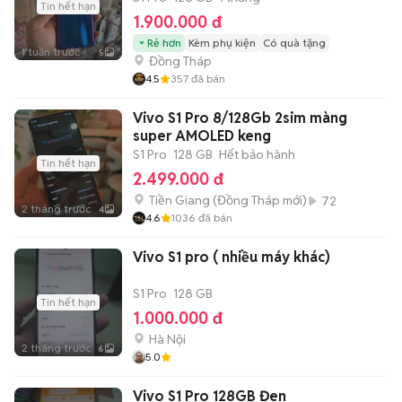
Tin hết hạn
1.900.000 đ
Rẻ hơn
Kèm phụ kiện
Có quà tặng
1 tuần trước
5
Đồng Tháp
4.5
357
đã bán
Vivo S1 Pro 8/128Gb 2sim màng
super AMOLED keng
S1 Pro
128 GB
Hết bảo hành
Tin hết hạn
2.499.000 đ
Tiền Giang
(
Đồng Tháp
mới)
72
2 tháng trước
4
4.6
1036
đã bán
Vivo S1 pro ( nhiều máy khác)
S1 Pro
128 GB
Tin hết hạn
1.000.000 đ
Hà Nội
2 tháng trước
6
5.0
Vivo S1 Pro 128GB Đen