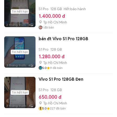
S1 Pro
128 GB
Hết bảo hành
Tin hết hạn
1.400.000 đ
Tp Hồ Chí Minh
2 tháng trước
4
1
đã bán
bán đt Vivo S1 Pro 128GB
S1 Pro
128 GB
Tin hết hạn
1.280.000 đ
Tp Hồ Chí Minh
3 tháng trước
6
5.0
9
đã bán
Vivo S1 Pro 128GB Đen
S1 Pro
128 GB
Tin hết hạn
650.000 đ
Tp Hồ Chí Minh
3 tháng trước
4
t
5.0
227
đã bán