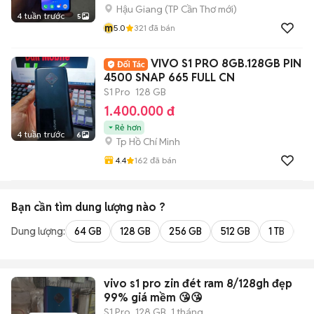
Hậu Giang
(
TP Cần Thơ
mới)
4 tuần trước
5
m
5.0
321
đã bán
VIVO S1 PRO 8GB.128GB PIN
4500 SNAP 665 FULL CN
S1 Pro
128 GB
1.400.000 đ
Rẻ hơn
4 tuần trước
6
Tp Hồ Chí Minh
4.4
162
đã bán
Bạn cần tìm
dung lượng
nào ?
Dung lượng:
64 GB
128 GB
256 GB
512 GB
1 TB
2 
vivo s1 pro zin đét ram 8/128gh đẹp
99% giá mềm 😘😘
S1 Pro
128 GB
1 tháng