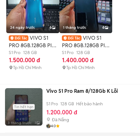
24 ngày trước
6
1 tháng trước
6
VIVO S1
VIVO S1
PRO 8GB.128GB PIN
PRO 8GB.128GB PIN
4500 SNAP 665 MÁY
S1 Pro
128 GB
4500 SNAP 665 FULL
S1 Pro
128 GB
1.500.000 đ
1.400.000 đ
ĐẸP
CN
Tp Hồ Chí Minh
Tp Hồ Chí Minh
Vivo S1 Pro Ram 8/128Gb K Lỗi
S1 Pro
128 GB
Hết bảo hành
Tin hết hạn
1.200.000 đ
Đà Nẵng
3 tháng trước
3
4.0