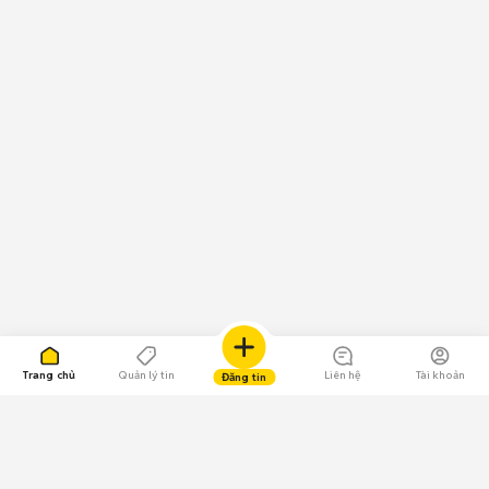
Trang chủ
Quản lý tin
Liên hệ
Tài khoản
Đăng tin