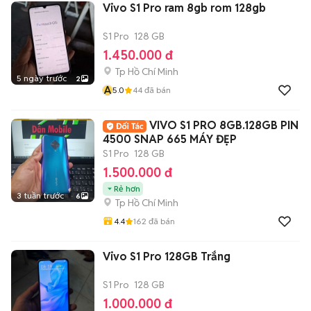
Vivo S1 Pro ram 8gb rom 128gb
S1 Pro
128 GB
1.450.000 đ
Tp Hồ Chí Minh
5 ngày trước
2
A
5.0
44
đã bán
VIVO S1 PRO 8GB.128GB PIN
4500 SNAP 665 MÁY ĐẸP
S1 Pro
128 GB
1.500.000 đ
Rẻ hơn
3 tuần trước
6
Tp Hồ Chí Minh
4.4
162
đã bán
Vivo S1 Pro 128GB Trắng
S1 Pro
128 GB
1.000.000 đ