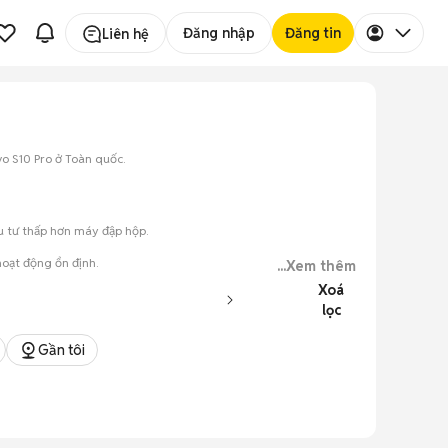
Đăng nhập
Đăng tin
Liên hệ
vo S10 Pro ở Toàn quốc.
ầu tư thấp hơn máy đập hộp.
hoạt động ổn định.
...Xem thêm
Xoá
lọc
ày.
Gần tôi