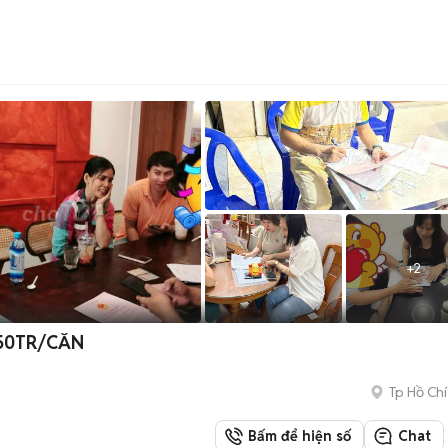
+
2
 50TR/CĂN
Tp Hồ Chí
Bấm để hiện số
Chat