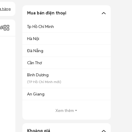
a hàng
Mua bán điện thoại
Tp Hồ Chí Minh
ới
Hà Nội
Đà Nẵng
Cần Thơ
Bình Dương
(
TP Hồ Chí Minh
mới)
An Giang
Xem thêm
Khoảng giá