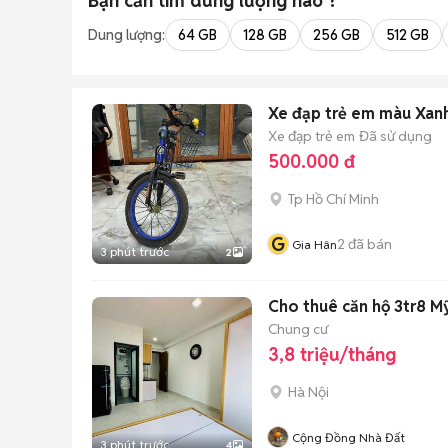
Bạn cần tìm
dung lượng
nào ?
Dung lượng:
64 GB
128 GB
256 GB
512 GB
Xe đạp trẻ em màu Xan
Xe đạp trẻ em
Đã sử dụng
500.000 đ
Tp Hồ Chí Minh
G
2
đã bán
Gia Hân
3 phút trước
2
Cho thuê căn hộ 3tr8 Mỹ
Chung cư
3,8 triệu/tháng
Hà Nội
Cộng Đồng Nhà Đất
3 phút trước
4