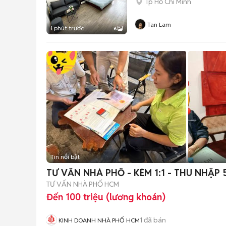
Tp Hồ Chí Minh
Tan Lam
1 phút trước
6
Tin nổi bật
TƯ VẤN NHÀ PHỐ - KÈM 1:1 - THU NHẬP
TƯ VẤN NHÀ PHỐ HCM
Đến 100 triệu (lương khoán)
1
đã bán
KINH DOANH NHÀ PHỐ HCM