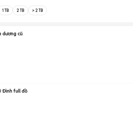
1 TB
2 TB
> 2 TB
h dương cũ
 Đình full đồ