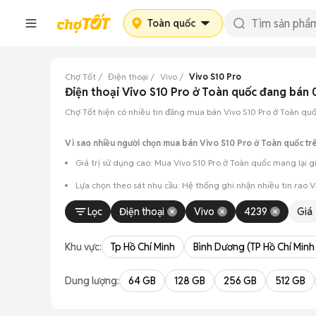
Toàn quốc
Chợ Tốt
Điện thoại
Vivo
Vivo S10 Pro
Điện thoại Vivo S10 Pro ở Toàn quốc đang bán
Chợ Tốt hiện có nhiều tin đăng mua bán Vivo S10 Pro ở Toàn quốc
Vì sao nhiều người chọn mua bán Vivo S10 Pro ở Toàn quốc tr
Giá trị sử dụng cao: Mua Vivo S10 Pro ở Toàn quốc mang lại gi
Lựa chọn theo sát nhu cầu: Hệ thống ghi nhận nhiều tin rao 
Test máy tại chỗ: Tạo điều kiện để người mua đến tận nơi xem x
Lọc
Điện thoại
Vivo
4239
Giá
Dễ dàng thương lượng: Quá trình mua bán diễn ra trực tiếp, c
Khu vực:
Tp Hồ Chí Minh
Bình Dương (TP Hồ Chí Minh
Dung lượng:
64 GB
128 GB
256 GB
512 GB