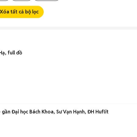
Xóa tất cả bộ lọc
ạ, full đồ
- gần Đại học Bách Khoa, Sư Vạn Hạnh, ĐH Huflit