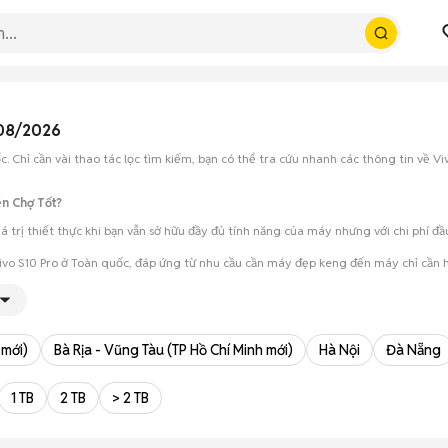
 08/2026
. Chỉ cần vài thao tác lọc tìm kiếm, bạn có thể tra cứu nhanh các thông tin về Vi
ên Chợ Tốt?
á trị thiết thực khi bạn vẫn sở hữu đầy đủ tính năng của máy nhưng với chi phí đ
Vivo S10 Pro ở Toàn quốc, đáp ứng từ nhu cầu cần máy đẹp keng đến máy chỉ cần 
ét cẩn thận, test loa, camera, wifi... để đảm bảo máy không có lỗi phát sinh.
ho phép hai bên trao đổi giá cả linh hoạt và có thể chốt giao dịch ngay trong ng
 mới)
Bà Rịa - Vũng Tàu (TP Hồ Chí Minh mới)
Hà Nội
Đà Nẵng
1 TB
2 TB
> 2 TB