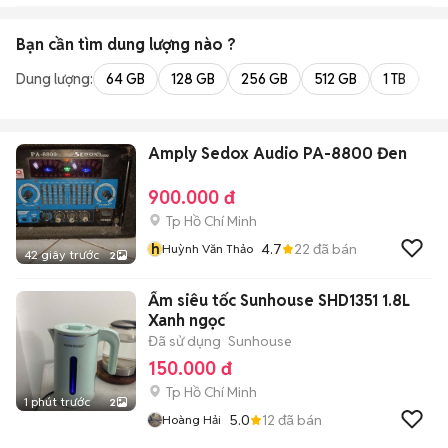
Bạn cần tìm
dung lượng
nào ?
Dung lượng:
64 GB
128 GB
256 GB
512 GB
1 TB
2 
Amply Sedox Audio PA-8800 Đen
900.000 đ
Tp Hồ Chí Minh
h
4.7
22
đã bán
Huỳnh Văn Thảo
42 giây trước
2
Ấm siêu tốc Sunhouse SHD1351 1.8L
Xanh ngọc
Đã sử dụng
Sunhouse
150.000 đ
Tp Hồ Chí Minh
1 phút trước
2
5.0
12
đã bán
Hoàng Hải