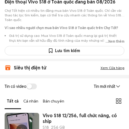
Điện thoại Vivo S18 ở Toàn quốc đang bán 08/2026
Chợ Tốt hiện có nhiều tin đăng mua bán Vivo S18 ở Toàn quốc. Chỉ cần vài
thao tác lọc tìm kiếm, bạn có thể tra cứu nhanh các thông tin về Vivo S18 ở
Toàn quốc.
Vì sao nhiều người chọn mua bán Vivo S18 ở Toàn quốc trên Chợ Tốt?
Giá trị sử dụng cao: Mua Vivo S18 ở Toàn quốc mang lại giá trị thiết
thực khi bạn vẫn sở hữu đầy đủ tính năng của máy nhưng với chi phí đầu
...Xem thêm
tư thấp hơn máy đập hộp.
Lưu tìm kiếm
Lựa chọn theo sát nhu cầu: Hệ thống ghi nhận nhiều tin rao Vivo S18 ở
Toàn quốc, đáp ứng từ nhu cầu cần máy đẹp keng đến máy chỉ cần hoạt
động ổn định.
Siêu thị điện tử
Xem Cửa hàng
Test máy tại chỗ: Tạo điều kiện để người mua đến tận nơi xem xét cẩn
thận, test loa, camera, wifi... để đảm bảo máy không có lỗi phát sinh.
Dễ dàng thương lượng: Quá trình mua bán diễn ra trực tiếp, cho phép
Tin có video
Tin mới nhất
hai bên trao đổi giá cả linh hoạt và có thể chốt giao dịch ngay trong
ngày.
Tất cả
Cá nhân
Bán chuyên
Vivo S18 12/256, full chức năng, có
ship
S18
256 GB