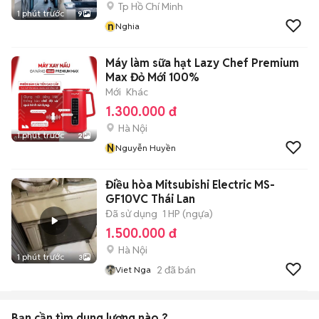
Tp Hồ Chí Minh
1 phút trước
9
n
Nghia
Máy làm sữa hạt Lazy Chef Premium
Max Đỏ Mới 100%
Mới
Khác
1.300.000 đ
Hà Nội
1 phút trước
2
N
Nguyễn Huyền
Điều hòa Mitsubishi Electric MS-
GF10VC Thái Lan
Đã sử dụng
1 HP (ngựa)
1.500.000 đ
Hà Nội
1 phút trước
3
2
đã bán
Viet Nga
Bạn cần tìm
dung lượng
nào ?