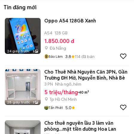
Tin đăng mới
Oppo A54 128GB Xanh
A54
128 GB
1.850.000 đ
Đà Nẵng
24 giây trước
5
B
3.8
114
đã bán
Bảo Lâm
Cho Thuê Nhà Nguyên Căn 3PN, Gần
Trường ĐH Mở, Nguyễn Bình, Nhà Bè
3 PN
Nhà ngõ, hẻm
5 triệu/tháng
40 m²
Tp Hồ Chí Minh
28 giây trước
7
5.0
Tấn Phát
Cho thuê nguyên lầu 3 làm văn
phòng...mặt tiền đường Hoa Lan