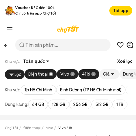
Voucher KFC đến 100k
Tải app
Chỉ có trên app Chợ Tốt
Khu vực:
Toàn quốc
Xoá lọc
Điện thoại
Vivo
4116
Giá
Dung 
Lọc
Khu vực:
Tp Hồ Chí Minh
Bình Dương (TP Hồ Chí Minh mới)
Bà 
Dung lượng:
64 GB
128 GB
256 GB
512 GB
1 TB
2 
Chợ Tốt
Điện thoại
Vivo
Vivo S18