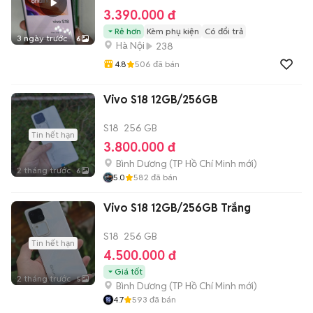
3.390.000 đ
Rẻ hơn
Kèm phụ kiện
Có đổi trả
3 ngày trước
6
Hà Nội
238
4.8
506
đã bán
Vivo S18 12GB/256GB
S18
256 GB
Tin hết hạn
3.800.000 đ
Bình Dương
(
TP Hồ Chí Minh
mới)
2 tháng trước
6
5.0
582
đã bán
Vivo S18 12GB/256GB Trắng
S18
256 GB
Tin hết hạn
4.500.000 đ
Giá tốt
2 tháng trước
5
Bình Dương
(
TP Hồ Chí Minh
mới)
4.7
593
đã bán