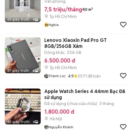
Văn phòng
7,5 triệu/tháng
50 m²
Tp Hồ Chí Minh
33 giây trước
4
n
Nghia
Lenovo Xiaoxin Pad Pro GT
8GB/256GB Xám
Dòng khác
256 GB
6.500.000 đ
Tp Hồ Chí Minh
37 giây trước
6
4.9
2071
đã bán
Thành Loc
Apple Watch Series 4 44mm Bạc Đã
sử dụng
Đã sử dụng (chưa sửa chữa)
3 tháng
1.800.000 đ
Hà Nội
42 giây trước
4
Nguyễn Khánh