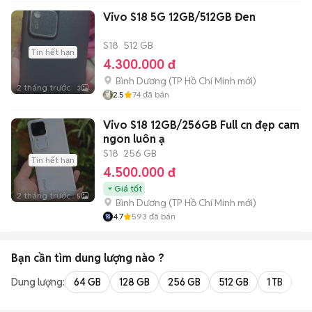
Vivo S18 5G 12GB/512GB Đen
S18
512 GB
Tin hết hạn
4.300.000 đ
Bình Dương
(
TP Hồ Chí Minh
mới)
2 tháng trước
3
2.5
74
đã bán
Vivo S18 12GB/256GB Full cn đẹp cam
ngon luôn ạ
S18
256 GB
Tin hết hạn
4.500.000 đ
Giá tốt
2 tháng trước
5
Bình Dương
(
TP Hồ Chí Minh
mới)
4.7
593
đã bán
Bạn cần tìm
dung lượng
nào ?
Dung lượng:
64 GB
128 GB
256 GB
512 GB
1 TB
2 