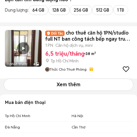
Dung lượng:
64 GB
128 GB
256 GB
512 GB
1 TB
2 
cho thuê căn hộ 1PN/studio
full NT ban công tách bếp ngay trung
tâm Q7
1 PN
Căn hộ dịch vụ, mini
6,5 triệu/tháng
38 m²
Tp Hồ Chí Minh
1 phút trước
6
Thức Cho Thuê Phòng
Xem thêm
Mua bán điện thoại
Tp Hồ Chí Minh
Hà Nội
Đà Nẵng
Cần Thơ