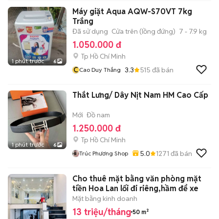
Máy giặt Aqua AQW-S70VT 7kg
Trắng
Đã sử dụng
Cửa trên (lồng đứng)
7 - 7.9 kg
1.050.000 đ
Tp Hồ Chí Minh
1 phút trước
6
C
3.3
515
đã bán
Cao Duy Thắng
Thắt Lưng/ Dây Nịt Nam HM Cao Cấp
Mới
Đồ nam
1.250.000 đ
Tp Hồ Chí Minh
1 phút trước
6
5.0
1271
đã bán
Trúc Phương Shop
Cho thuê mặt bằng văn phòng mặt
tiền Hoa Lan lối đi riêng,hầm để xe
Mặt bằng kinh doanh
13 triệu/tháng
50 m²