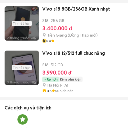
Vivo s18 8GB/256GB Xanh nhạt
S18
256 GB
Tin hết hạn
3.400.000 đ
Tiền Giang
(
Đồng Tháp
mới)
2 tháng trước
6
k
5.0
Vivo s18 12/512 full chức năng
S18
512 GB
Tin hết hạn
3.990.000 đ
Rẻ hơn
Kèm phụ kiện
3 tháng trước
5
Hà Nội
76
4.8
506
đã bán
Các dịch vụ và tiện ích