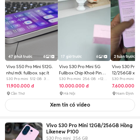
47 phút trước
6
1
17 giờ trước
6
1
2 tuần trước
Vivo S50 Pro Mini 512G.
Vivo S30 Pro Mini 5G
Vivo S30 Pro 
như mới. fullbox. sạc ít
Fullbox Chip Khoẻ Pin
12/256GB xan
S30 Pro mini 512 GB 3
Trâu
S30 Pro mini 256 GB >12
đẹp
S30 Pro mini 2
tháng
tháng
tháng
11.900.000 đ
10.000.000 đ
7.600.000 đ
Cần Thơ
Hà Nội
Nam Định
Xem tin có video
Vivo S30 Pro Mini 12GB/256GB Hồng
Likenew P100
S30 Pro mini
256 GB