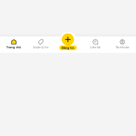
Trang chủ
Quản lý tin
Liên hệ
Tài khoản
Đăng tin
109.000 Bình chọn
Tải ứng dụng Chợ Tốt
Về Chợ Tốt
Quy chế sàn