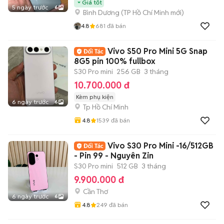
Giá tốt
5 ngày trước
6
Bình Dương
(
TP Hồ Chí Minh
mới)
4.8
681
đã bán
Vivo S50 Pro Mini 5G Snap
8G5 pin 100% fullbox
S30 Pro mini
256 GB
3 tháng
10.700.000 đ
Kèm phụ kiện
6 ngày trước
6
Tp Hồ Chí Minh
4.8
1539
đã bán
Vivo S30 Pro Mini -16/512GB
- Pin 99 - Nguyên Zin
S30 Pro mini
512 GB
3 tháng
9.900.000 đ
Cần Thơ
6 ngày trước
6
4.8
249
đã bán