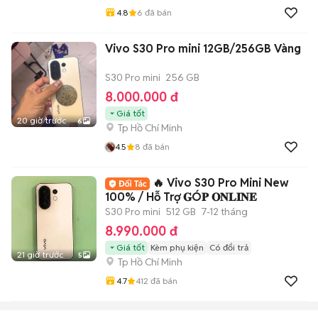
4.8
6
đã bán
Vivo S30 Pro mini 12GB/256GB Vàng
S30 Pro mini
256 GB
8.000.000 đ
Giá tốt
20 giờ trước
6
Tp Hồ Chí Minh
4.5
8
đã bán
🔥 Vivo S30 Pro Mini New
100% / Hỗ Trợ 𝐆Ó𝐏 𝐎𝐍𝐋𝐈𝐍𝐄
S30 Pro mini
512 GB
7-12 tháng
8.990.000 đ
Giá tốt
Kèm phụ kiện
Có đổi trả
21 giờ trước
5
Tp Hồ Chí Minh
4.7
412
đã bán