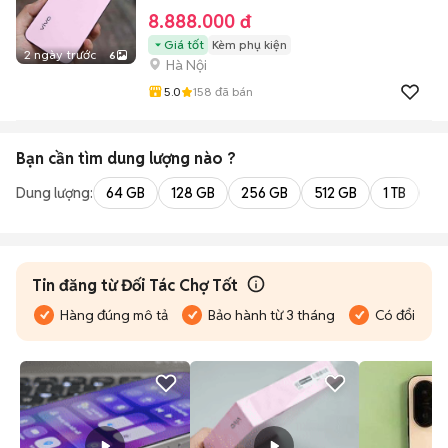
8.888.000 đ
Giá tốt
Kèm phụ kiện
2 ngày trước
6
Hà Nội
5.0
158
đã bán
Bạn cần tìm
dung lượng
nào ?
Dung lượng:
64 GB
128 GB
256 GB
512 GB
1 TB
2 
Tin đăng từ Đối Tác Chợ Tốt
Hàng đúng mô tả
Bảo hành từ 3 tháng
Có đổi trả