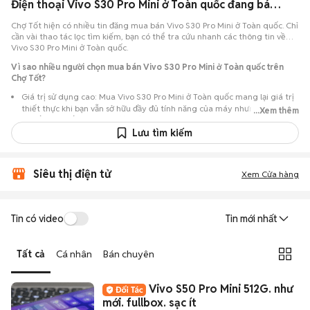
Điện thoại Vivo S30 Pro Mini ở Toàn quốc đang bán 08/2026
Chợ Tốt hiện có nhiều tin đăng mua bán Vivo S30 Pro Mini ở Toàn quốc. Chỉ
cần vài thao tác lọc tìm kiếm, bạn có thể tra cứu nhanh các thông tin về
Vivo S30 Pro Mini ở Toàn quốc.
Vì sao nhiều người chọn mua bán Vivo S30 Pro Mini ở Toàn quốc trên
Chợ Tốt?
Giá trị sử dụng cao: Mua Vivo S30 Pro Mini ở Toàn quốc mang lại giá trị
thiết thực khi bạn vẫn sở hữu đầy đủ tính năng của máy nhưng với chi
...Xem thêm
phí đầu tư thấp hơn máy đập hộp.
Lưu tìm kiếm
Lựa chọn theo sát nhu cầu: Hệ thống ghi nhận nhiều tin rao Vivo S30
Pro Mini ở Toàn quốc, đáp ứng từ nhu cầu cần máy đẹp keng đến máy
chỉ cần hoạt động ổn định.
Siêu thị điện tử
Xem Cửa hàng
Test máy tại chỗ: Tạo điều kiện để người mua đến tận nơi xem xét cẩn
thận, test loa, camera, wifi... để đảm bảo máy không có lỗi phát sinh.
Dễ dàng thương lượng: Quá trình mua bán diễn ra trực tiếp, cho phép
Tin có video
Tin mới nhất
hai bên trao đổi giá cả linh hoạt và có thể chốt giao dịch ngay trong
ngày.
Tất cả
Cá nhân
Bán chuyên
Vivo S50 Pro Mini 512G. như
mới. fullbox. sạc ít