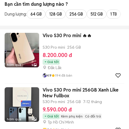
Bạn cần tìm
dung lượng
nào ?
Dung lượng:
64 GB
128 GB
256 GB
512 GB
1 TB
2 
Vivo S30 Pro mini 🔥🔥
S30 Pro mini
256 GB
8.200.000 đ
Giá tốt
hôm qua
5
Đắk Lắk
4.9
194
đã bán
Vivo S30 Pro mini 256GB Xanh Like
New Fullbox
S30 Pro mini
256 GB
7-12 tháng
9.590.000 đ
Giá tốt
Kèm phụ kiện
Có đổi trả
hôm qua
4
Tp Hồ Chí Minh