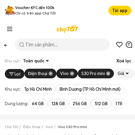
Voucher KFC đến 100k
Tải app
Chỉ có trên app Chợ Tốt
Khu vực:
Toàn quốc
Xoá lọc
Điện thoại
Vivo
S30 Pro mini
Giá
Lọc
Khu vực:
Tp Hồ Chí Minh
Bình Dương (TP Hồ Chí Minh mới)
Bà 
Dung lượng:
64 GB
128 GB
256 GB
512 GB
1 TB
2 
Chợ Tốt
Điện thoại
Vivo
Vivo S30 Pro mini