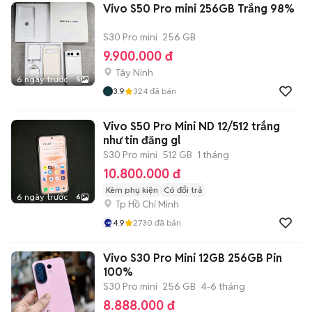
Vivo S50 Pro mini 256GB Trắng 98%
S30 Pro mini
256 GB
9.900.000 đ
Tây Ninh
6 ngày trước
5
3.9
324
đã bán
Vivo S50 Pro Mini ND 12/512 trắng
như tin đăng gl
S30 Pro mini
512 GB
1 tháng
10.800.000 đ
Kèm phụ kiện
Có đổi trả
6 ngày trước
6
Tp Hồ Chí Minh
4.9
2730
đã bán
Vivo S30 Pro Mini 12GB 256GB Pin
100%
S30 Pro mini
256 GB
4-6 tháng
8.888.000 đ