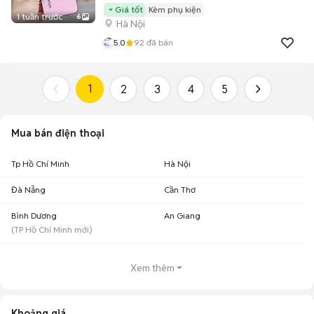
Giá tốt
Kèm phụ kiện
1 tuần trước
6
Hà Nội
5.0
92
đã bán
1
2
3
4
5
Mua bán điện thoại
Tp Hồ Chí Minh
Hà Nội
Đà Nẵng
Cần Thơ
Bình Dương
An Giang
(
TP Hồ Chí Minh
mới)
Xem thêm
Khoảng giá