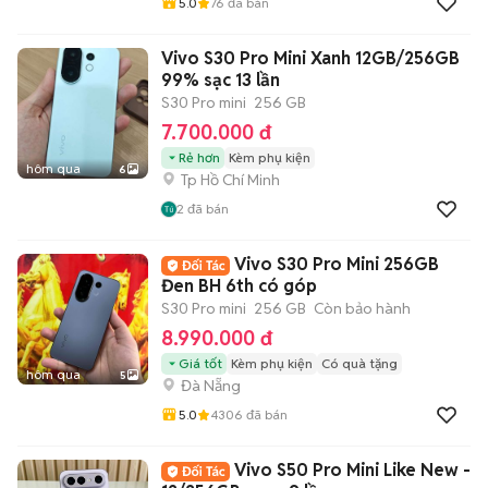
5.0
76
đã bán
Vivo S30 Pro Mini Xanh 12GB/256GB
99% sạc 13 lần
S30 Pro mini
256 GB
7.700.000 đ
Rẻ hơn
Kèm phụ kiện
hôm qua
6
Tp Hồ Chí Minh
2
đã bán
Vivo S30 Pro Mini 256GB
Đen BH 6th có góp
S30 Pro mini
256 GB
Còn bảo hành
8.990.000 đ
Giá tốt
Kèm phụ kiện
Có quà tặng
hôm qua
5
Đà Nẵng
5.0
4306
đã bán
Vivo S50 Pro Mini Like New -