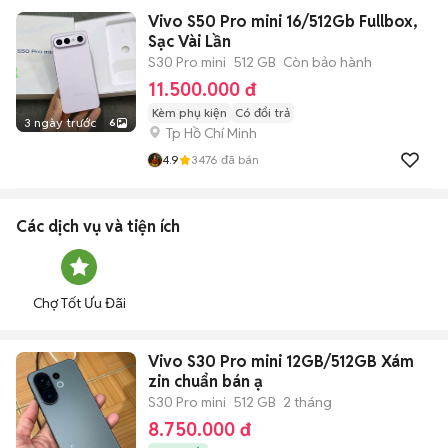
Vivo S50 Pro mini 16/512Gb Fullbox,
Sạc Vài Lần
S30 Pro mini
512 GB
Còn bảo hành
11.500.000 đ
Kèm phụ kiện
Có đổi trả
3 ngày trước
6
Tp Hồ Chí Minh
4.9
3476
đã bán
Các dịch vụ và tiện ích
Chợ Tốt Ưu Đãi
Vivo S30 Pro mini 12GB/512GB Xám
zin chuẩn bán ạ
S30 Pro mini
512 GB
2 tháng
8.750.000 đ