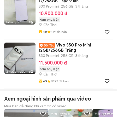
12/256GB - sạc 9 lần
S30 Pro mini
256 GB
3 tháng
10.900.000 đ
Kèm phụ kiện
hôm qua
6
Cần Thơ
4.8
249
đã bán
Vivo S50 Pro Mini
12GB/256GB Trắng
S30 Pro mini
256 GB
3 tháng
11.500.000 đ
Kèm phụ kiện
2 ngày trước
6
Cần Thơ
4.9
3897
đã bán
Xem ngoại hình sản phẩm qua video
Mua bán dễ dàng khi xem tin có video
238
lượt xem
110
lượt xem