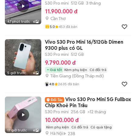
S30 Pro mini
512 GB
3 tháng
11.900.000 đ
Cần Thơ
47 phút trước
6
5.0
453
đã bán
Vivo S30 Pro Mini 16/512Gb Dimen
9300 plus có GL
S30 Pro mini
512 GB
9.790.000 đ
Giá tốt
Kèm phụ kiện
Có đổi trả
5 giờ trước
6
Tiền Giang
(
Đồng Tháp
mới)
4.8
2635
đã bán
Vivo S30 Pro Mini 5G Fullbox
Chip Khoẻ Pin Trâu
S30 Pro mini
256 GB
>12 tháng
10.000.000 đ
Kèm phụ kiện
Có đổi trả
Có quà tặng
17 giờ trước
6
Hà Nội
238