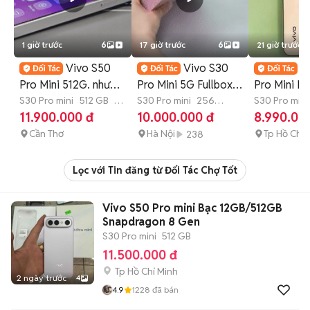
1 giờ trước
6
17 giờ trước
6
21 giờ trước
Vivo S50
Vivo S30

Pro Mini 512G. như
Pro Mini 5G Fullbox
Pro Mini N
mới. fullbox. sạc ít
S30 Pro mini
512 GB
3
Chip Khoẻ Pin Trâu
S30 Pro mini
256
Hỗ Trợ 𝐆Ó
S30 Pro mini
tháng
GB
>12 tháng
12 tháng
11.900.000 đ
10.000.000 đ
8.990.00
𝐎𝐍𝐋𝐈𝐍𝐄
Cần Thơ
Hà Nội
Tp Hồ Chí 
238
Lọc với Tin đăng từ Đối Tác Chợ Tốt
Vivo S50 Pro mini Bạc 12GB/512GB
Snapdragon 8 Gen
S30 Pro mini
512 GB
11.500.000 đ
Tp Hồ Chí Minh
2 ngày trước
4
4.9
1228
đã bán