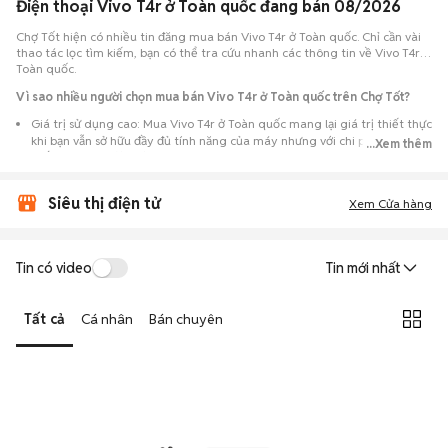
Điện thoại Vivo T4r ở Toàn quốc đang bán 08/2026
Chợ Tốt hiện có nhiều tin đăng mua bán Vivo T4r ở Toàn quốc. Chỉ cần vài
thao tác lọc tìm kiếm, bạn có thể tra cứu nhanh các thông tin về Vivo T4r ở
Toàn quốc.
Vì sao nhiều người chọn mua bán Vivo T4r ở Toàn quốc trên Chợ Tốt?
Giá trị sử dụng cao: Mua Vivo T4r ở Toàn quốc mang lại giá trị thiết thực
khi bạn vẫn sở hữu đầy đủ tính năng của máy nhưng với chi phí đầu tư
...Xem thêm
thấp hơn máy đập hộp.
Lựa chọn theo sát nhu cầu: Hệ thống ghi nhận nhiều tin rao Vivo T4r ở
Siêu thị điện tử
Toàn quốc, đáp ứng từ nhu cầu cần máy đẹp keng đến máy chỉ cần hoạt
Xem Cửa hàng
động ổn định.
Test máy tại chỗ: Tạo điều kiện để người mua đến tận nơi xem xét cẩn
thận, test loa, camera, wifi... để đảm bảo máy không có lỗi phát sinh.
Tin có video
Tin mới nhất
Dễ dàng thương lượng: Quá trình mua bán diễn ra trực tiếp, cho phép
hai bên trao đổi giá cả linh hoạt và có thể chốt giao dịch ngay trong
Tất cả
Cá nhân
Bán chuyên
ngày.