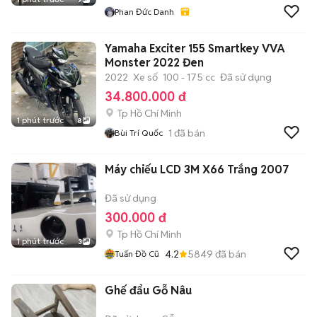
Phan Đức Danh
Yamaha Exciter 155 Smartkey VVA
Monster 2022 Đen
2022
Xe số
100 - 175 cc
Đã sử dụng
34.800.000 đ
Tp Hồ Chí Minh
1 phút trước
8
1
đã bán
Bùi Trí Quốc
Máy chiếu LCD 3M X66 Trắng 2007
Đã sử dụng
300.000 đ
Tp Hồ Chí Minh
1 phút trước
3
4.2
5849
đã bán
Tuấn Đồ Cũ
Ghế đẩu Gỗ Nâu