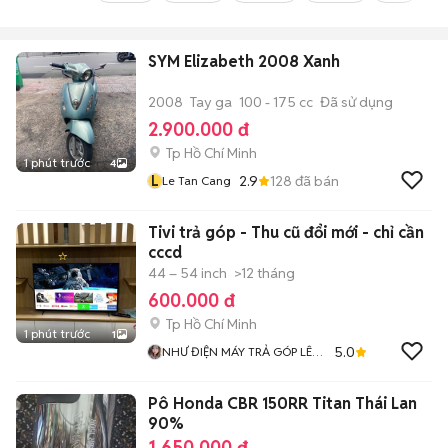
SYM Elizabeth 2008 Xanh
2008
Tay ga
100 - 175 cc
Đã sử dụng
2.900.000 đ
Tp Hồ Chí Minh
1 phút trước
4
L
2.9
128
đã bán
Le Tan Cang
Tivi trả góp - Thu cũ đổi mới - chỉ cần
cccd
44 – 54 inch
>12 tháng
600.000 đ
Tp Hồ Chí Minh
1 phút trước
1
5.0
NHƯ ĐIỆN MÁY TRẢ GÓP LÊ
TRIỀU
Pô Honda CBR 150RR Titan Thái Lan
90%
1.650.000 đ