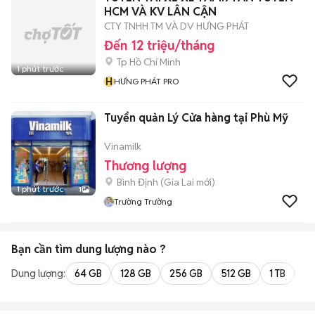
HCM VÀ KV LÂN CẬN
CTY TNHH TM VÀ DV HƯNG PHÁT
Đến 12 triệu/tháng
Tp Hồ Chí Minh
1 phút trước
H
HƯNG PHÁT PRO
Tuyển quản Lý Cửa hàng tại Phù Mỹ
Vinamilk
Thương lượng
Bình Định
(
Gia Lai
mới)
1 phút trước
1
Trường Trường
Bạn cần tìm
dung lượng
nào ?
Dung lượng:
64 GB
128 GB
256 GB
512 GB
1 TB
2 