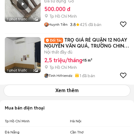
Đã sử dụng
Gỗ
500.000 đ
Tp Hồ Chí Minh
1 phút trước
1
3.8
425
đã bán
Huynh Tiền
TRỌ GIÁ RẺ QUẬN 12 NGAY
NGUYỄN VĂN QUÁ, TRƯỜNG CHINH,
CẦU THAM LƯƠNG
Nội thất đầy đủ
2,5 triệu/tháng
15 m²
Tp Hồ Chí Minh
1 phút trước
3
1
đã bán
Tình Hifriendz
Xem thêm
Mua bán điện thoại
Tp Hồ Chí Minh
Hà Nội
Đà Nẵng
Cần Thơ