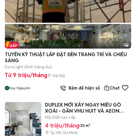
Tin nổi bật
3
TUYỂN KỸ THUẬT LẮP ĐẶT ĐÈN TRANG TRÍ VÀ CHIẾU
SÁNG
EuroLight (Ánh Sáng Âu)
Từ 9 triệu/tháng
Hà Nội
Bấm để hiện số
Chat
Duy Nguyen
DUPLEX MỚI XÂY NGAY MIẾU GÒ
XOÀI - GẦN VHU HUIT VÀ AEON
MALL
Nội thất cao cấp
4 triệu/tháng
20 m²
Tp Hồ Chí Minh
1 phút trước
9