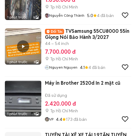
Tp Hồ Chí Minh
5.0
4
đã bán
Nguyễn Công Thành
1 phút trước
5
TVSamsung 55CU8000 55in
Giọng Nói Bảo Hành 3/2027
44 – 54 inch
7.700.000 đ
Tp Hồ Chí Minh
1 phút trước
3
4.1
4
đã bán
Nguyen Nguyen
Máy in Brother 2520d In 2 mặt cũ
Đã sử dụng
2.420.000 đ
Tp Hồ Chí Minh
1 phút trước
1
4.4
173
đã bán
VP
TUYỂN TÀI XẾ XE TẢI 1.9TẤN TUYẾN