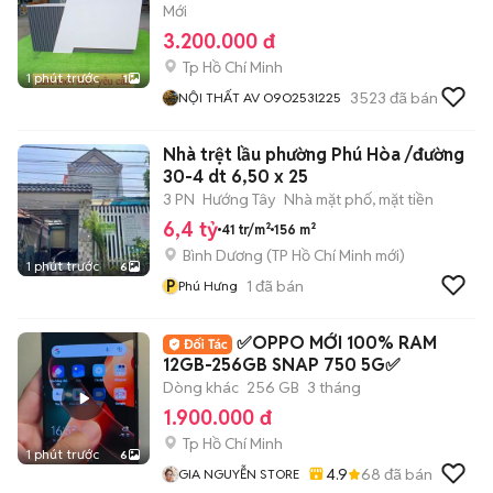
Mới
3.200.000 đ
Tp Hồ Chí Minh
1 phút trước
1
3523
đã bán
NỘI THẤT AV O9O253l225
Nhà trệt lầu phường Phú Hòa /đường
30-4 dt 6,50 x 25
3 PN
Hướng Tây
Nhà mặt phố, mặt tiền
6,4 tỷ
41 tr/m²
156 m²
Bình Dương
(
TP Hồ Chí Minh
mới)
1 phút trước
6
P
1
đã bán
Phú Hưng
✅OPPO MỚI 100% RAM
12GB-256GB SNAP 750 5G✅
Dòng khác
256 GB
3 tháng
1.900.000 đ
Tp Hồ Chí Minh
1 phút trước
6
4.9
68
đã bán
GIA NGUYỄN STORE