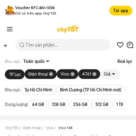
Voucher KFC đến 100k
Tải app
Chỉ có trên app Chợ Tốt
Khu vực:
Toàn quốc
Xoá lọc
Điện thoại
Vivo
4761
Giá
Lọc
Khu vực:
Tp Hồ Chí Minh
Bình Dương (TP Hồ Chí Minh mới)
Bà 
Dung lượng:
64 GB
128 GB
256 GB
512 GB
1 TB
2 
Chợ Tốt
Điện thoại
Vivo
Vivo T4R