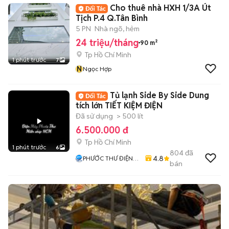
Cho thuê nhà HXH 1/3A Út
Tịch P.4 Q.Tân Bình
5 PN
Nhà ngõ, hẻm
24 triệu/tháng
90 m²
Tp Hồ Chí Minh
1 phút trước
7
N
Ngọc Hợp
Tủ lạnh Side By Side Dung
tích lớn TIẾT KIỆM ĐIỆN
Đã sử dụng
> 500 lít
6.500.000 đ
Tp Hồ Chí Minh
1 phút trước
6
804
đã
4.8
PHƯỚC THƯ ĐIỆN
bán
MÁY