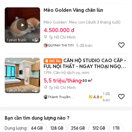
Mèo Golden Vàng chân lùn
Mèo Golden
Mèo con (dưới 3 tháng tuổi)
4.500.000 đ
Tp Hồ Chí Minh
1 phút trước
5
5
đã bán
QUYNH THI TITI
CĂN HỘ STUDIO CAO CẤP -
FUL NỘI THẤT - NGAY THOẠI NGỌC
HẦU - VHU
1 PN
Căn hộ dịch vụ, mini
5,5 triệu/tháng
30 m²
Tp Hồ Chí Minh
1 phút trước
6
1
đã
4.8
Thành Truyền
bán
HiFriendz
Bạn cần tìm
dung lượng
nào ?
Dung lượng:
64 GB
128 GB
256 GB
512 GB
1 TB
2 