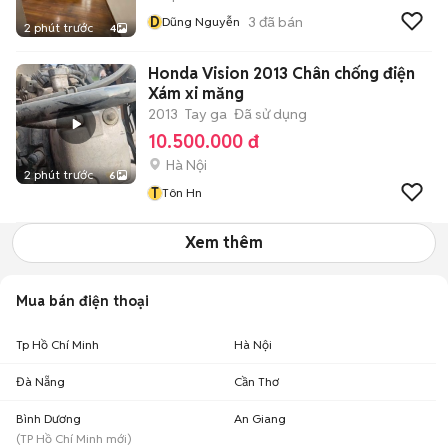
D
3
đã bán
Dũng Nguyễn
2 phút trước
4
Honda Vision 2013 Chân chống điện
Xám xi măng
2013
Tay ga
Đã sử dụng
10.500.000 đ
Hà Nội
2 phút trước
6
T
Tôn Hn
Xem thêm
Mua bán điện thoại
Tp Hồ Chí Minh
Hà Nội
Đà Nẵng
Cần Thơ
Bình Dương
An Giang
(
TP Hồ Chí Minh
mới)