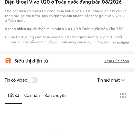
Điện thoại Vivo U20 ở Toàn quốc đang bán 08/2026
Chợ Tốt hiện có nhiều tin đăng mua bán Vivo U20 ở Toàn quốc. Chỉ cần vài
thao tác lọc tìm kiếm, bạn có thể tra cứu nhanh các thông tin về Vivo U20
ở Toàn quốc.
Vì sao nhiều người chọn mua bán Vivo U20 ở Toàn quốc trên Chợ Tốt?
Giá trị sử dụng cao: Mua Vivo U20 ở Toàn quốc mang lại giá trị thiết
thực khi bạn vẫn sở hữu đầy đủ tính năng của máy nhưng với chi phí đầu
...Xem thêm
tư thấp hơn máy đập hộp.
Lựa chọn theo sát nhu cầu: Hệ thống ghi nhận nhiều tin rao Vivo U20 ở
Siêu thị điện tử
Toàn quốc, đáp ứng từ nhu cầu cần máy đẹp keng đến máy chỉ cần hoạt
Xem Cửa hàng
động ổn định.
Test máy tại chỗ: Tạo điều kiện để người mua đến tận nơi xem xét cẩn
thận, test loa, camera, wifi... để đảm bảo máy không có lỗi phát sinh.
Tin có video
Tin mới nhất
Dễ dàng thương lượng: Quá trình mua bán diễn ra trực tiếp, cho phép
hai bên trao đổi giá cả linh hoạt và có thể chốt giao dịch ngay trong
Tất cả
Cá nhân
Bán chuyên
ngày.