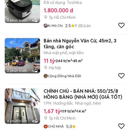
Đã sử dụng
Toshiba
1.800.000 đ
Tp Hồ Chí Minh
2 phút trước
6
2.5
9
đã bán
Ki Mô Chi
Bán nhà Nguyễn Văn Cừ, 45m2, 3
tầng, căn góc
Nhà mặt phố, mặt tiền
11 tỷ
244 tr/m²
45 m²
Hà Nội
2 phút trước
5
Cộng Đồng Nhà Đất
CHÍNH CHỦ - BÁN NHÀ: 550/25/8
HỒNG BÀNG (NHÀ MỚI) (GIÁ TỐT)
1 PN
Hướng Bắc
Nhà ngõ, hẻm
1,67 tỷ
119 tr/m²
14 m²
Tp Hồ Chí Minh
2 phút trước
8
5.0
CHỦ NHÀ