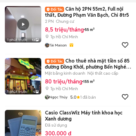
Căn hộ 2PN 55m2, Full nội
thất, Đường Phạm Văn Bạch, Chỉ 8tr5
2 PN
Chung cư
8,5 triệu/tháng
55 m²
Tp Hồ Chí Minh
1 phút trước
12
Tài Maison
Cho thuê nhà mặt tiền số 85
đường Đồng Khởi, phường Bến Nghé,
Quận 1
Mặt bằng kinh doanh
Nội thất cao cấp
80 triệu/tháng
155 m²
Tp Hồ Chí Minh
1 phút trước
5
5.0
1
đã bán
Ngọc Thúy
Casio ClassWiz Máy tính khoa học
Xanh dương
Đã sử dụng
300.000 đ