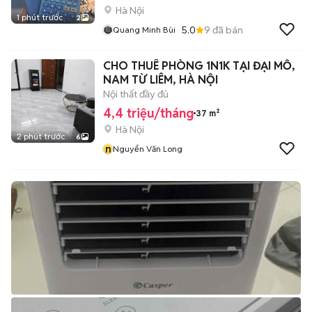
Hà Nội
1 phút trước
2
5.0
9
đã bán
Quang Minh Bùi
CHO THUÊ PHÒNG 1N1K TẠI ĐẠI MỖ,
NAM TỪ LIÊM, HÀ NỘI
Nội thất đầy đủ
4,4 triệu/tháng
37 m²
Hà Nội
2 phút trước
6
n
Nguyển Văn Long