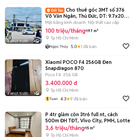
Cho thuê góc 3MT số 376
Võ Văn Ngân, Thủ Đức, DT: 9.7x20m,1
trệt 1 lầu
Mặt bằng kinh doanh
Nội thất cao cấp
100 triệu/tháng
197 m²
Tp Hồ Chí Minh
2 phút trước
4
5.0
1
đã bán
Ngọc Thúy
Xiaomi POCO F4 256GB Đen
Snapdragon 870
Poco F4
256 GB
3.400.000 đ
Tp Hồ Chí Minh
2 phút trước
3
t
4.3
9
đã bán
Tuan
P 4tr giảm còn 3tr6 full nt, cách
500m ĐH TĐT, Vivo City, PMH, Lotte
3,6 triệu/tháng
15 m²
Tp Hồ Chí Minh