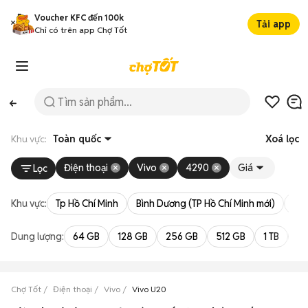
Voucher KFC đến 100k
Tải app
Chỉ có trên app Chợ Tốt
Khu vực:
Toàn quốc
Xoá lọc
Điện thoại
Vivo
4290
Giá
Lọc
Khu vực:
Tp Hồ Chí Minh
Bình Dương (TP Hồ Chí Minh mới)
Bà 
Dung lượng:
64 GB
128 GB
256 GB
512 GB
1 TB
2 
Chợ Tốt
Điện thoại
Vivo
Vivo U20