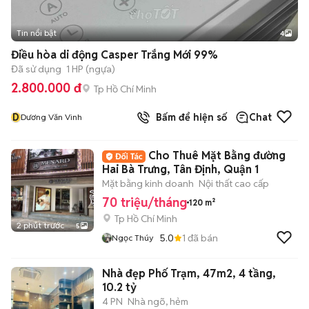
Tin nổi bật
4
Điều hòa di động Casper Trắng Mới 99%
Đã sử dụng
1 HP (ngựa)
2.800.000 đ
Tp Hồ Chí Minh
D
Bấm để hiện số
Chat
Dương Văn Vinh
Cho Thuê Mặt Bằng đường
Hai Bà Trưng, Tân Định, Quận 1
Mặt bằng kinh doanh
Nội thất cao cấp
70 triệu/tháng
120 m²
Tp Hồ Chí Minh
2 phút trước
5
5.0
1
đã bán
Ngọc Thúy
Nhà đẹp Phố Trạm, 47m2, 4 tầng,
10.2 tỷ
4 PN
Nhà ngõ, hẻm