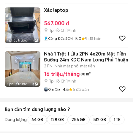
Xác laptop
567.000 đ
Tp Hồ Chí Minh
5.0
9
đã bán
Công Đức SCM
1 phút trước
4
Nhà 1 Trệt 1 Lầu 2PN 4x20m Mặt Tiền
Đường 24m KDC Nam Long Phú Thuận
2 PN
Nhà mặt phố, mặt tiền
16 triệu/tháng
80 m²
Tp Hồ Chí Minh
1 phút trước
6
4.8
6
đã bán
Gia Gia
Bạn cần tìm
dung lượng
nào ?
Dung lượng:
64 GB
128 GB
256 GB
512 GB
1 TB
2 