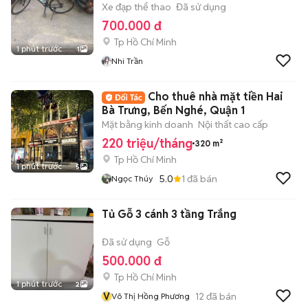
Xe đạp thể thao
Đã sử dụng
700.000 đ
Tp Hồ Chí Minh
1 phút trước
1
Nhi Trần
Cho thuê nhà mặt tiền Hai
Bà Trưng, Bến Nghé, Quận 1
Mặt bằng kinh doanh
Nội thất cao cấp
220 triệu/tháng
320 m²
Tp Hồ Chí Minh
1 phút trước
5
5.0
1
đã bán
Ngọc Thúy
Tủ Gỗ 3 cánh 3 tầng Trắng
Đã sử dụng
Gỗ
500.000 đ
Tp Hồ Chí Minh
1 phút trước
2
V
12
đã bán
Võ Thị Hồng Phương