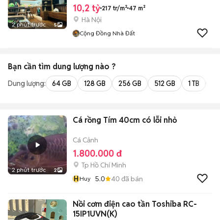
10,2 tỷ
217 tr/m²
47 m²
Hà Nội
2 phút trước
5
Cộng Đồng Nhà Đất
Bạn cần tìm
dung lượng
nào ?
Dung lượng:
64 GB
128 GB
256 GB
512 GB
1 TB
2 
Cá rồng Tím 40cm có lỗi nhỏ
Cá Cảnh
1.800.000 đ
Tp Hồ Chí Minh
2 phút trước
2
H
5.0
40
đã bán
Huy
Nồi cơm điện cao tần Toshiba RC-
15IP1UVN(K)