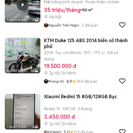
Mặt bằng kinh doanh
Hoàn thiện cơ bản
35 triệu/tháng
150 m²
Hà Nội
1 phút trước
7
2
đã bán
Nguyễn Tiến Ngọc
KTM Duke 125 ABS 2014 biển số thành
phố
2014
Tay côn/Moto
100 - 175 cc
Đã sử
dụng
19.500.000 đ
1 phút trước
12
Tp Hồ Chí Minh
4.9
769
đã bán
Phong Vũ
Xiaomi Redmi 15 8GB/128GB Bạc
Redmi 15
128 GB
3 tháng
3.450.000 đ
Tp Hồ Chí Minh
1 phút trước
5
5.0
123
đã bán
HOANG