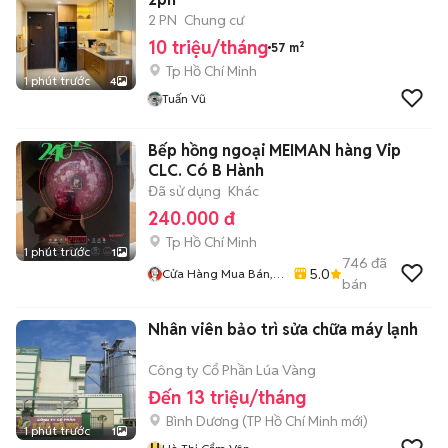
2 PN
Chung cư
10 triệu/tháng
57 m²
Tp Hồ Chí Minh
1 phút trước
4
Tuấn Vũ
Bếp hồng ngoại MEIMAN hàng Vip
CLC. Có B Hành
Đã sử dụng
Khác
240.000 đ
Tp Hồ Chí Minh
1 phút trước
1
746
đã
5.0
Cửa Hàng Mua Bán,
bán
Sửa Chữa Quạt
Nhân viên bảo trì sửa chữa máy lạnh
Công ty Cổ Phần Lúa Vàng
Đến 13 triệu/tháng
Bình Dương
(
TP Hồ Chí Minh
mới)
1 phút trước
1