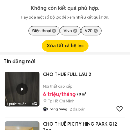
Không còn kết quả phù hợp.
Hãy xóa một số bộ lọc để xem nhiều kết quả hơn.
Điện thoại
Vivo
V20
Xóa tất cả bộ lọc
Tin đăng mới
CHO THUÊ FULL LẦU 2
Nội thất cao cấp
6 triệu/tháng
70 m²
Tp Hồ Chí Minh
1 phút trước
3
2
đã bán
Hoàng Sang
CHO THUÊ PICITY HING PARK Q12
2pn