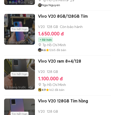
Tp Hồ Chí Minh
29
2 tháng trước
5
Nga Nguyen
Vivo V20 8GB/128GB Tím
V20
128 GB
Còn bảo hành
Tin hết hạn
1.650.000 đ
Rẻ hơn
2 tháng trước
5
Tp Hồ Chí Minh
4.6
1265
đã bán
Vivo V20 ram 8+4/128
V20
128 GB
Tin hết hạn
1.100.000 đ
Tp Hồ Chí Minh
3 tháng trước
4
N
4.9
162
đã bán
Vivo V20 128GB Tím hồng
V20
128 GB
Tin hết hạn