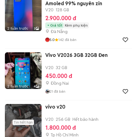
Amoled 99% nguyên zin
V20
128 GB
2.900.000 đ
Giá tốt
Kèm phụ kiện
2 tuần trước
3
Đà Nẵng
5.0
142
đã bán
Vivo V2026 3GB 32GB Đen
V20
32 GB
450.000 đ
Đồng Nai
2 tuần trước
4
21
đã bán
vivo v20
V20
256 GB
Hết bảo hành
Tin hết hạn
1.800.000 đ
Tp Hồ Chí Minh