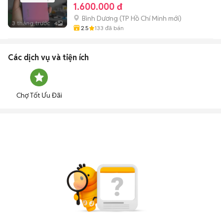
1.600.000 đ
Bình Dương
(
TP Hồ Chí Minh
mới)
3 tháng trước
4
2.5
133
đã bán
Các dịch vụ và tiện ích
Chợ Tốt Ưu Đãi