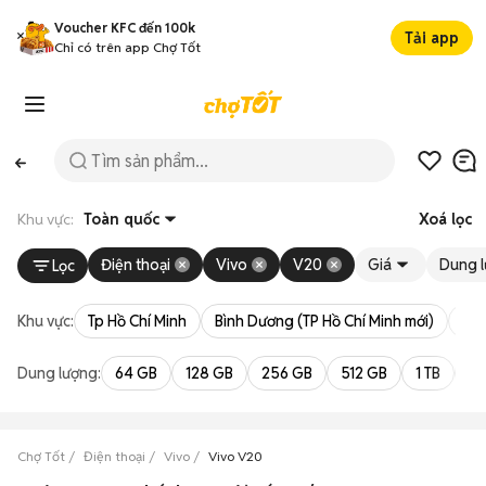
Voucher KFC đến 100k
Tải app
Chỉ có trên app Chợ Tốt
Khu vực:
Toàn quốc
Xoá lọc
Điện thoại
Vivo
V20
Giá
Dung 
Lọc
Khu vực:
Tp Hồ Chí Minh
Bình Dương (TP Hồ Chí Minh mới)
Bà 
Dung lượng:
64 GB
128 GB
256 GB
512 GB
1 TB
2 
Chợ Tốt
Điện thoại
Vivo
Vivo V20