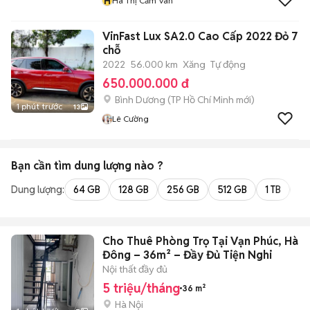
H
Hà Thị Cẩm Vân
VinFast Lux SA2.0 Cao Cấp 2022 Đỏ 7
chỗ
2022
56.000 km
Xăng
Tự động
650.000.000 đ
Bình Dương
(
TP Hồ Chí Minh
mới)
1 phút trước
13
Lê Cường
Bạn cần tìm
dung lượng
nào ?
Dung lượng:
64 GB
128 GB
256 GB
512 GB
1 TB
2 
Cho Thuê Phòng Trọ Tại Vạn Phúc, Hà
Đông – 36m² – Đầy Đủ Tiện Nghi
Nội thất đầy đủ
5 triệu/tháng
36 m²
Hà Nội