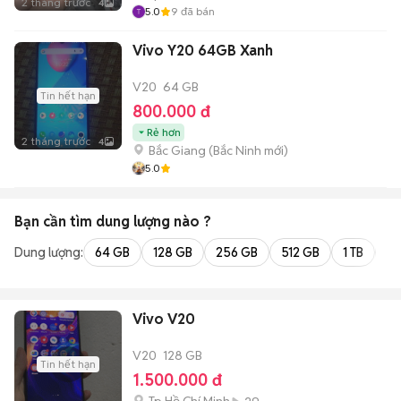
2 tháng trước
4
5.0
9
đã bán
Vivo Y20 64GB Xanh
V20
64 GB
Tin hết hạn
800.000 đ
Rẻ hơn
2 tháng trước
4
Bắc Giang
(
Bắc Ninh
mới)
5.0
Bạn cần tìm
dung lượng
nào ?
Dung lượng:
64 GB
128 GB
256 GB
512 GB
1 TB
2 
Vivo V20
V20
128 GB
Tin hết hạn
1.500.000 đ