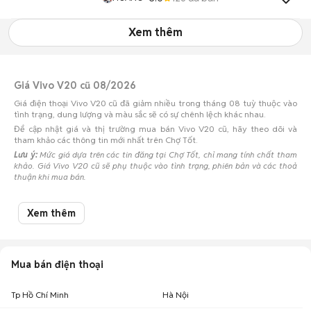
Xem thêm
Giá Vivo V20 cũ 08/2026
Giá điện thoại Vivo V20 cũ đã giảm nhiều trong tháng 08 tuỳ thuộc vào
tình trạng, dung lượng và màu sắc sẽ có sự chênh lệch khác nhau.
Để cập nhật giá và thị trường mua bán Vivo V20 cũ, hãy theo dõi và
tham khảo các thông tin mới nhất trên Chợ Tốt.
Lưu ý:
Mức giá dựa trên các tin đăng tại Chợ Tốt, chỉ mang tính chất tham
khảo. Giá Vivo V20 cũ sẽ phụ thuộc vào tình trạng, phiên bản và các thoả
thuận khi mua bán.
Mua bán Vivo V20 cũ
Xem thêm
Chợ Tốt có 9 tin đăng bán, mua Vivo V20 cũ với nhiều khoảng giá giúp
người dùng dễ dàng tìm kiếm và so sánh giá cả.
Chợ Tốt - Nơi mua bán Vivo V20 cũ giá tốt nhất!
Mua bán điện thoại
Tp Hồ Chí Minh
Hà Nội