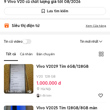
9 Vivo V20 cũ chất lượng giá tốt 08/2026
Lưu tìm kiếm
Siêu thị điện tử
Xem Cửa hàng
Tin có video
Tin mới nhất
Tất cả
Cá nhân
Bán chuyên
Vivo V2029 Tím 6GB/128GB
V20
128 GB
1.000.000 đ
Hà Nội
1 tuần trước
3
3
đã bán
Vivo V2025 Tím 128GB/8GB màn