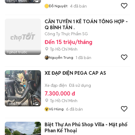
1 phút trước
7
4
đã bán
Đỗ Nguyệt
CẦN TUYỂN 1 KẾ TOÁN TỔNG HỢP -
Q BÌNH TÂN .
Công Ty Thực Phẩm SG
Đến 15 triệu/tháng
Tp Hồ Chí Minh
1 phút trước
1
đã bán
Nguyễn Trung
XE ĐẠP ĐIỆN PEGA CAP AS
Xe đạp điện
Đã sử dụng
7.300.000 đ
Tp Hồ Chí Minh
1 phút trước
6
v
6
đã bán
Vũ Hùng
Biệt Thự An Phú Shop Villa - Mặt phố
Phan Kế Thoại