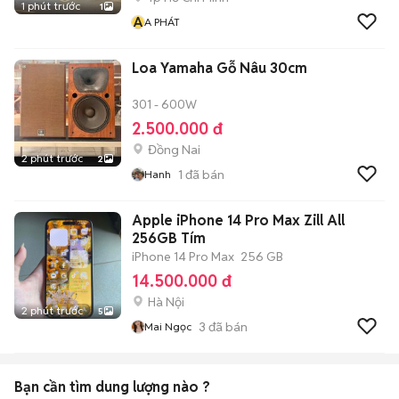
1 phút trước
1
A
A PHÁT
Loa Yamaha Gỗ Nâu 30cm
301 - 600W
2.500.000 đ
Đồng Nai
2 phút trước
2
1
đã bán
Hanh
Apple iPhone 14 Pro Max Zill All
256GB Tím
iPhone 14 Pro Max
256 GB
14.500.000 đ
Hà Nội
2 phút trước
5
3
đã bán
Mai Ngọc
Bạn cần tìm
dung lượng
nào ?