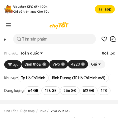
Voucher KFC đến 100k
Tải app
Chỉ có trên app Chợ Tốt
Khu vực:
Toàn quốc
Xoá lọc
Điện thoại
Vivo
4220
Giá
Lọc
Khu vực:
Tp Hồ Chí Minh
Bình Dương (TP Hồ Chí Minh mới)
Bà 
Dung lượng:
64 GB
128 GB
256 GB
512 GB
1 TB
2 
Chợ Tốt
Điện thoại
Vivo
Vivo V21e 5G