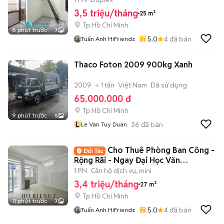
3,5 triệu/tháng
25 m²
Tp Hồ Chí Minh
8 phút trước
7
5.0
4
đã bán
Tuấn Anh HiFriendz
Thaco Foton 2009 900kg Xanh
2009
< 1 tấn
Việt Nam
Đã sử dụng
65.000.000 đ
Tp Hồ Chí Minh
9 phút trước
5
L
26
đã bán
Le Van Tuy Duan
Cho Thuê Phòng Ban Công -
Rộng Rãi - Ngay Đại Học Văn
Hiến,Đầm Sen
1 PN
Căn hộ dịch vụ, mini
3,4 triệu/tháng
27 m²
Tp Hồ Chí Minh
11 phút trước
7
5.0
4
đã bán
Tuấn Anh HiFriendz