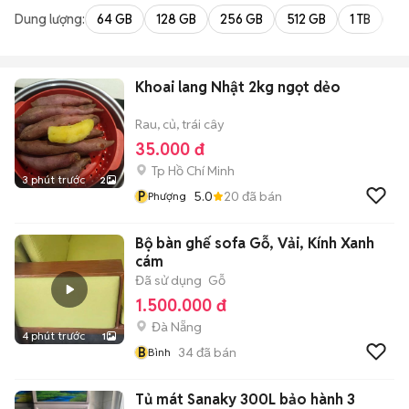
Dung lượng:
64 GB
128 GB
256 GB
512 GB
1 TB
2 
Khoai lang Nhật 2kg ngọt dẻo
Rau, củ, trái cây
35.000 đ
Tp Hồ Chí Minh
3 phút trước
2
P
5.0
20
đã bán
Phượng
Bộ bàn ghế sofa Gỗ, Vải, Kính Xanh
cám
Đã sử dụng
Gỗ
1.500.000 đ
Đà Nẵng
4 phút trước
1
B
34
đã bán
Bình
Tủ mát Sanaky 300L bảo hành 3