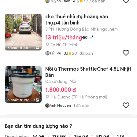
4.5
779
đã bán
Huỳnh Thân
cho thuê nhà đg.hoàng văn
thụ.p4.tân bình
3 PN
Hướng Đông Bắc
Nhà ngõ, hẻm
13 triệu/tháng
50 m²
Tp Hồ Chí Minh
6 phút trước
5
3.1
201
đã bán
Tấn Vũ
Nồi ủ Thermos ShuttleChef 4.5L Nhật
Bản
Đã sử dụng
Nồi
1.800.000 đ
Hải Dương
(
TP Hải Phòng
mới)
6 phút trước
6
1
đã bán
Anh Nguyen
Bạn cần tìm
dung lượng
nào ?
Dung lượng:
64 GB
128 GB
256 GB
512 GB
1 TB
2 