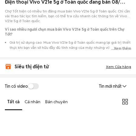
Điện thoại Vivo V21e 5g ở Toàn quốc đang bán 08/2026
Chợ Tốt hiện có nhiều tin đăng mua bán Vivo V21e 5g ở Toàn quốc. Chỉ cần
vài thao tác lọc tìm kiếm, bạn có thể tra cứu nhanh các thông tin về Vivo
V21e 5g ở Toàn quốc.
Vì sao nhiều người chọn mua bán Vivo V21e 5g ở Toàn quốc trên Chợ
Tốt?
Giá trị sử dụng cao: Mua Vivo V21e 5g ở Toàn quốc mang lại giá trị thiết
thực khi bạn vẫn sở hữu đầy đủ tính năng của máy nhưng với chi phí đầu
...Xem thêm
tư thấp hơn máy đập hộp.
Lựa chọn theo sát nhu cầu: Hệ thống ghi nhận nhiều tin rao Vivo V21e
Siêu thị điện tử
5g ở Toàn quốc, đáp ứng từ nhu cầu cần máy đẹp keng đến máy chỉ cần
Xem Cửa hàng
hoạt động ổn định.
Test máy tại chỗ: Tạo điều kiện để người mua đến tận nơi xem xét cẩn
thận, test loa, camera, wifi... để đảm bảo máy không có lỗi phát sinh.
Tin có video
Tin mới nhất
Dễ dàng thương lượng: Quá trình mua bán diễn ra trực tiếp, cho phép
hai bên trao đổi giá cả linh hoạt và có thể chốt giao dịch ngay trong
Tất cả
Cá nhân
Bán chuyên
ngày.