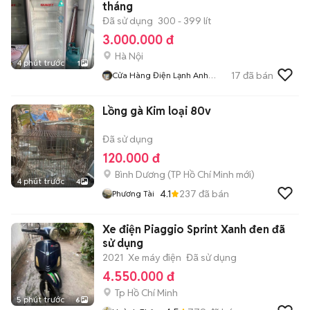
tháng
Đã sử dụng
300 - 399 lít
3.000.000 đ
Hà Nội
4 phút trước
1
17
đã bán
Cửa Hàng Điện Lạnh Anh
Quang
Lồng gà Kim loại 80v
Đã sử dụng
120.000 đ
Bình Dương
(
TP Hồ Chí Minh
mới)
4 phút trước
4
4.1
237
đã bán
Phương Tài
Xe điện Piaggio Sprint Xanh đen đã
sử dụng
2021
Xe máy điện
Đã sử dụng
4.550.000 đ
Tp Hồ Chí Minh
5 phút trước
6