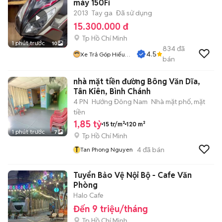
máy 150Fi
2013
Tay ga
Đã sử dụng
15.300.000 đ
Tp Hồ Chí Minh
1 phút trước
10
834
đã
4.5
Xe Trả Góp Hiếu
bán
CT
nhà mặt tiền đường Bông Văn Dĩa,
Tân Kiên, Bình Chánh
4 PN
Hướng Đông Nam
Nhà mặt phố, mặt
tiền
1,85 tỷ
15 tr/m²
120 m²
1 phút trước
7
Tp Hồ Chí Minh
T
4
đã bán
Tan Phong Nguyen
Tuyển Bảo Vệ Nội Bộ - Cafe Văn
Phòng
Halo Cafe
Đến 9 triệu/tháng
Tp Hồ Chí Minh