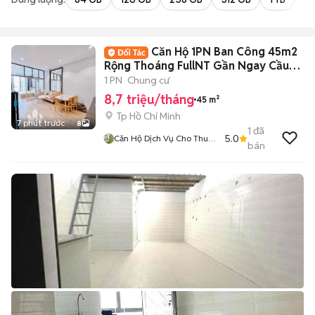
Căn Hộ 1PN Ban Công 45m2
Rộng Thoáng FullNT Gần Ngay Cầu
Thị Nghè
1 PN
Chung cư
8,7 triệu/tháng
45 m²
Tp Hồ Chí Minh
7 phút trước
8
1
đã
5.0
Căn Hộ Dịch Vụ Cho Thuê
bán
TPHCM