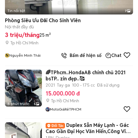
Tin nổi bật
7
+
2
Phòng Siêu Ưu Đãi Cho Sinh Viên
Nội thất đầy đủ
3 triệu/tháng
25 m²
Tp Hồ Chí Minh
N
Bấm để hiện số
Chat
Nguyễn Minh Thái
🌈TPhcm..HondaAB chính chủ 2021
bsTP.. zin đẹp..🥰
2021
Tay ga
100 - 175 cc
Đã sử dụng
15.000.000 đ
Tp Hồ Chí Minh
8 phút trước
5
MotoGiáRẻTPHCM
Duplex Sẵn Máy Lạnh - Gác
Cao Gần Đại Học Văn Hiến,Công Viên
Đầm Sen
1 PN
Duplex