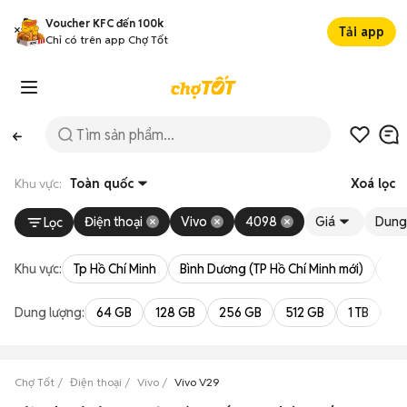
Voucher KFC đến 100k
Tải app
Chỉ có trên app Chợ Tốt
Khu vực:
Toàn quốc
Xoá lọc
Điện thoại
Vivo
4098
Giá
Dung
Lọc
Khu vực:
Tp Hồ Chí Minh
Bình Dương (TP Hồ Chí Minh mới)
Bà 
Dung lượng:
64 GB
128 GB
256 GB
512 GB
1 TB
2 
Chợ Tốt
Điện thoại
Vivo
Vivo V29