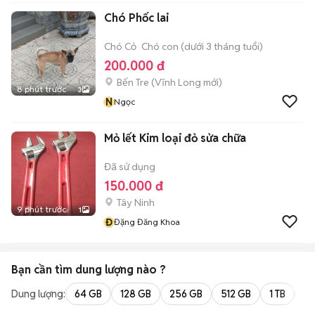
Chó Phốc lai
Chó Cỏ
Chó con (dưới 3 tháng tuổi)
200.000 đ
Bến Tre
(
Vĩnh Long
mới)
8 phút trước
3
N
Ngọc
Mỏ lết Kim loại đỏ sửa chữa
Đã sử dụng
150.000 đ
Tây Ninh
9 phút trước
1
Đ
Đặng Đăng Khoa
Bạn cần tìm
dung lượng
nào ?
Dung lượng:
64 GB
128 GB
256 GB
512 GB
1 TB
2 