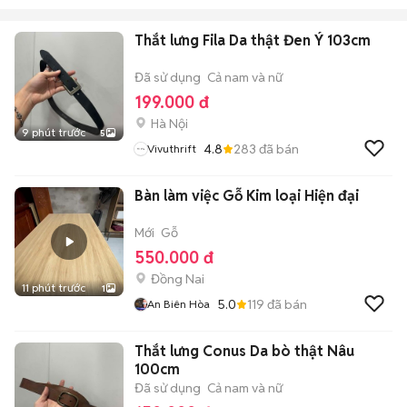
Thắt lưng Fila Da thật Đen Ý 103cm
Đã sử dụng
Cả nam và nữ
199.000 đ
Hà Nội
9 phút trước
5
4.8
283
đã bán
Vivuthrift
Bàn làm việc Gỗ Kim loại Hiện đại
Mới
Gỗ
550.000 đ
Đồng Nai
11 phút trước
1
5.0
119
đã bán
An Biên Hòa
Thắt lưng Conus Da bò thật Nâu
100cm
Đã sử dụng
Cả nam và nữ