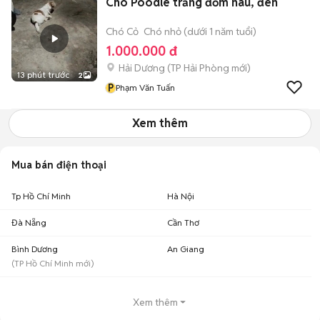
Chó Poodle trắng đốm nâu, đen
Chó Cỏ
Chó nhỏ (dưới 1 năm tuổi)
1.000.000 đ
Hải Dương
(
TP Hải Phòng
mới)
13 phút trước
2
P
Phạm Văn Tuấn
Xem thêm
Mua bán điện thoại
Tp Hồ Chí Minh
Hà Nội
Đà Nẵng
Cần Thơ
Bình Dương
An Giang
(
TP Hồ Chí Minh
mới)
Xem thêm