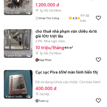
1.200.000 đ
Tp Hồ Chí Minh
Tin ưu tiên
5
99
đã
4.8
Shop Thú Cưng
bán
PenTa
cho thuê nhà phạm văn chiêu 4x16
giá 10tr trệt lâu
2 PN
Nhà ngõ, hẻm
10 triệu/tháng
84 m²
Tp Hồ Chí Minh
7 phút trước
4
Nga Phan
Cục sạc Piva 65W màn hình hiển thị
Đã sử dụng (chưa sửa chữa)
Còn bảo hành
400.000 đ
Hà Nội
8 phút trước
2
Tuan Ly