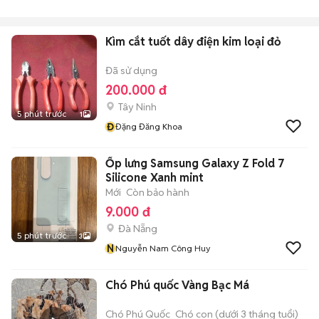
Kìm cắt tuốt dây điện kim loại đỏ
Đã sử dụng
200.000 đ
Tây Ninh
5 phút trước
1
Đ
Đặng Đăng Khoa
Ốp lưng Samsung Galaxy Z Fold 7
Silicone Xanh mint
Mới
Còn bảo hành
9.000 đ
Đà Nẵng
5 phút trước
3
N
Nguyễn Nam Công Huy
Chó Phú quốc Vàng Bạc Má
Chó Phú Quốc
Chó con (dưới 3 tháng tuổi)