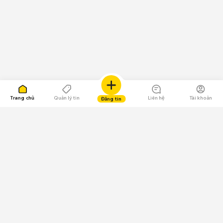
Trang chủ
Quản lý tin
Liên hệ
Tài khoản
Đăng tin
109.000 Bình chọn
Tải ứng dụng Chợ Tốt