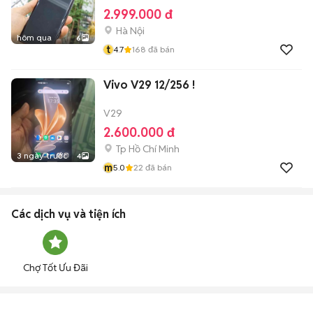
2.999.000 đ
Hà Nội
hôm qua
6
t
4.7
168
đã bán
Vivo V29 12/256 !
V29
2.600.000 đ
Tp Hồ Chí Minh
3 ngày trước
4
m
5.0
22
đã bán
Các dịch vụ và tiện ích
Chợ Tốt Ưu Đãi