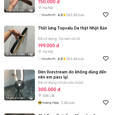
150.000 đ
Hà Nội
11 phút trước
4
4.8
283
đã bán
Vivuthrift
Thắt lưng Topvalu Da thật Nhật Bản
Đã sử dụng
Cả nam và nữ
199.000 đ
Hà Nội
12 phút trước
5
4.8
283
đã bán
Vivuthrift
Đèn livestream do không dùng đến
nên em pass lại
Đã sử dụng (chưa sửa chữa)
300.000 đ
Đắk Lắk
13 phút trước
1
H
2
đã bán
Hoàng Hiệp