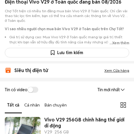
Điện thoại Vivo V29 ở Toàn quốc đang bán 08/2026
Chợ Tốt hiện có nhiều tin đăng mua bán Vivo V29 ở Toàn quốc. Chỉ cần vài
thao tác lọc tìm kiếm, bạn có thể tra cứu nhanh các thông tin về Vivo V29
ở Toàn quốc.
Vì sao nhiều người chọn mua bán Vivo V29 ở Toàn quốc trên Chợ Tốt?
Giá trị sử dụng cao: Mua Vivo V29 ở Toàn quốc mang lại giá trị thiết
thực khi bạn vẫn sở hữu đầy đủ tính năng của máy nhưng với chi phí đầu
...Xem thêm
tư thấp hơn máy đập hộp.
Lưu tìm kiếm
Lựa chọn theo sát nhu cầu: Hệ thống ghi nhận nhiều tin rao Vivo V29 ở
Toàn quốc, đáp ứng từ nhu cầu cần máy đẹp keng đến máy chỉ cần hoạt
động ổn định.
Siêu thị điện tử
Xem Cửa hàng
Test máy tại chỗ: Tạo điều kiện để người mua đến tận nơi xem xét cẩn
thận, test loa, camera, wifi... để đảm bảo máy không có lỗi phát sinh.
Dễ dàng thương lượng: Quá trình mua bán diễn ra trực tiếp, cho phép
Tin có video
Tin mới nhất
hai bên trao đổi giá cả linh hoạt và có thể chốt giao dịch ngay trong
ngày.
Tất cả
Cá nhân
Bán chuyên
Vivo V29 256GB chính hãng thế giới
di động
V29
256 GB