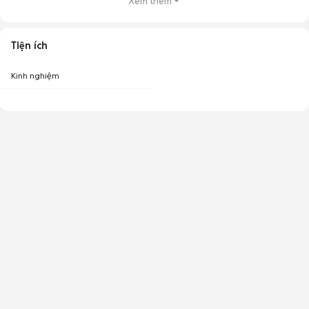
Xem thêm
Tiện ích
Kinh nghiệm