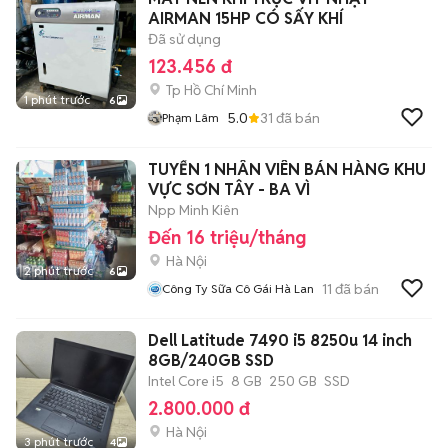
AIRMAN 15HP CÓ SẤY KHÍ
Đã sử dụng
123.456 đ
Tp Hồ Chí Minh
1 phút trước
6
5.0
31
đã bán
Phạm Lâm
TUYỂN 1 NHÂN VIÊN BÁN HÀNG KHU
VỰC SƠN TÂY - BA VÌ
Npp Minh Kiên
Đến 16 triệu/tháng
Hà Nội
2 phút trước
6
11
đã bán
Công Ty Sữa Cô Gái Hà Lan
Dell Latitude 7490 i5 8250u 14 inch
8GB/240GB SSD
Intel Core i5
8 GB
250 GB
SSD
2.800.000 đ
Hà Nội
3 phút trước
4