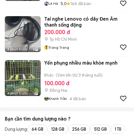
5.0
166
đã bán
Lê Hà
Tai nghe Lenovo có dây Đen Âm
thanh sống động
200.000 đ
Tp Hồ Chí Minh
T
Trang Trang
3 phút trước
5
Yến phụng nhiều màu khỏe mạnh
Khác
Chim lớn (từ 3 tháng tuổi)
100.000 đ
Đồng Nai
4 phút trước
1
4
đã bán
Khanh Trần
Bạn cần tìm
dung lượng
nào ?
Dung lượng:
64 GB
128 GB
256 GB
512 GB
1 TB
2 