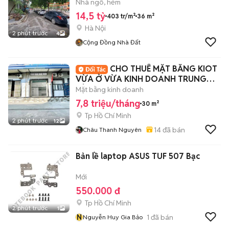
Nhà ngõ, hẻm
14,5 tỷ
403 tr/m²
36 m²
Hà Nội
2 phút trước
4
Cộng Đồng Nhà Đất
CHO THUÊ MẶT BẰNG KIOT
VỪA Ở VỪA KINH DOANH TRUNG
TÂM QUẬN 7
Mặt bằng kinh doanh
7,8 triệu/tháng
30 m²
Tp Hồ Chí Minh
2 phút trước
12
14
đã bán
Châu Thanh Nguyên
Bản lề laptop ASUS TUF 507 Bạc
Mới
550.000 đ
Tp Hồ Chí Minh
2 phút trước
1
N
1
đã bán
Nguyễn Huy Gia Bảo