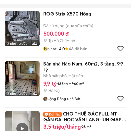
ROG Strix X570 Hỏng
Đã sử dụng (qua sửa chữa)
500.000 đ
Tp Hồ Chí Minh
3 phút trước
2
b
4.0
48
đã bán
Binpc
Bán nhà Hào Nam, 60m2, 3 tầng, 9.9
tỷ
Nhà mặt phố, mặt tiền
9,9 tỷ
165 tr/m²
60 m²
Hà Nội
3 phút trước
3
Cộng Đồng Nhà Đất
CHO THUÊ GÁC FULL NT
GẦN ĐẠI HỌC VÂN LANG-IUH GIÁP
BÌNH THẠNH-PN
3,5 triệu/tháng
25 m²