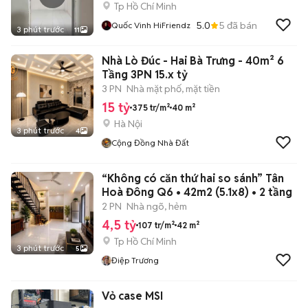
Tp Hồ Chí Minh
5.0
5
đã bán
Quốc Vinh HiFriendz
3 phút trước
11
Nhà Lò Đúc - Hai Bà Trưng - 40m² 6
Tầng 3PN 15.x tỷ
3 PN
Nhà mặt phố, mặt tiền
15 tỷ
375 tr/m²
40 m²
Hà Nội
3 phút trước
4
Cộng Đồng Nhà Đất
“Không có căn thứ hai so sánh” Tân
Hoà Đông Q6 • 42m2 (5.1x8) • 2 tầng
2 PN
Nhà ngõ, hẻm
4,5 tỷ
107 tr/m²
42 m²
Tp Hồ Chí Minh
3 phút trước
5
Điệp Trương
Vỏ case MSI