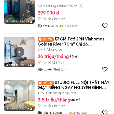
Đã sử dụng (chưa sửa chữa)
299.000 đ
Tp Hồ Chí Minh
3 phút trước
6
5.0
7
đã bán
Lâm Đức
💥 Giá Tốt! 2PN Vinhomes
Golden River 70m² Chỉ 26
Triệu/Tháng
2 PN
Chung cư
26 triệu/tháng
70 m²
Tp Hồ Chí Minh
3 phút trước
9
Nguyễn Thuỳ Linh
STUDIO FULL NỘI THẤT MÁY
GIẶT RIÊNG NGAY NGUYỄN ĐÌNH
CHIỂU
1 PN
Căn hộ dịch vụ, mini
3,5 triệu/tháng
30 m²
Tp Hồ Chí Minh
3 phút trước
8
5.0
4
đã bán
Hiếu HiFriendz