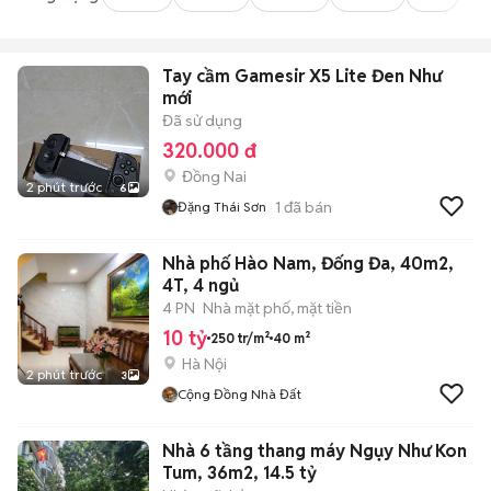
Tay cầm Gamesir X5 Lite Đen Như
mới
Đã sử dụng
320.000 đ
Đồng Nai
2 phút trước
6
1
đã bán
Đặng Thái Sơn
Nhà phố Hào Nam, Đống Đa, 40m2,
4T, 4 ngủ
4 PN
Nhà mặt phố, mặt tiền
10 tỷ
250 tr/m²
40 m²
Hà Nội
2 phút trước
3
Cộng Đồng Nhà Đất
Nhà 6 tầng thang máy Ngụy Như Kon
Tum, 36m2, 14.5 tỷ