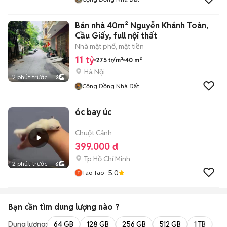
Bán nhà 40m² Nguyễn Khánh Toàn,
Cầu Giấy, full nội thất
Nhà mặt phố, mặt tiền
11 tỷ
275 tr/m²
40 m²
Hà Nội
2 phút trước
3
Cộng Đồng Nhà Đất
óc bay úc
Chuột Cảnh
399.000 đ
Tp Hồ Chí Minh
2 phút trước
6
5.0
Tao Tao
Bạn cần tìm
dung lượng
nào ?
Dung lượng:
64 GB
128 GB
256 GB
512 GB
1 TB
2 