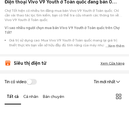
Điện thoại Vivo V9 Youth ở Toàn quốc đang bán 08/2026
Chợ Tốt hiện có nhiều tin đăng mua bán Vivo V9 Youth ở Toàn quốc. Chỉ
cần vài thao tác lọc tìm kiếm, bạn có thể tra cứu nhanh các thông tin về
Vivo V9 Youth ở Toàn quốc.
Vì sao nhiều người chọn mua bán Vivo V9 Youth ở Toàn quốc trên Chợ
Tốt?
Giá trị sử dụng cao: Mua Vivo V9 Youth ở Toàn quốc mang lại giá trị
thiết thực khi bạn vẫn sở hữu đầy đủ tính năng của máy nhưng với chi
...Xem thêm
phí đầu tư thấp hơn máy đập hộp.
Lựa chọn theo sát nhu cầu: Hệ thống ghi nhận nhiều tin rao Vivo V9
Siêu thị điện tử
Youth ở Toàn quốc, đáp ứng từ nhu cầu cần máy đẹp keng đến máy chỉ
Xem Cửa hàng
cần hoạt động ổn định.
Test máy tại chỗ: Tạo điều kiện để người mua đến tận nơi xem xét cẩn
thận, test loa, camera, wifi... để đảm bảo máy không có lỗi phát sinh.
Tin có video
Tin mới nhất
Dễ dàng thương lượng: Quá trình mua bán diễn ra trực tiếp, cho phép
hai bên trao đổi giá cả linh hoạt và có thể chốt giao dịch ngay trong
Tất cả
Cá nhân
Bán chuyên
ngày.