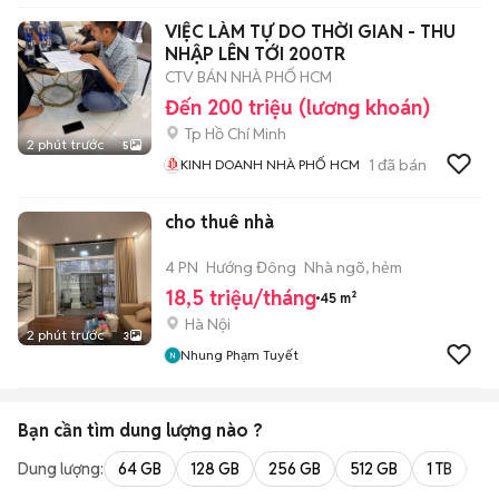
VIỆC LÀM TỰ DO THỜI GIAN - THU
NHẬP LÊN TỚI 200TR
CTV BÁN NHÀ PHỐ HCM
Đến 200 triệu (lương khoán)
Tp Hồ Chí Minh
2 phút trước
5
1
đã bán
KINH DOANH NHÀ PHỐ HCM
cho thuê nhà
4 PN
Hướng Đông
Nhà ngõ, hẻm
18,5 triệu/tháng
45 m²
Hà Nội
2 phút trước
3
Nhung Phạm Tuyết
Bạn cần tìm
dung lượng
nào ?
Dung lượng:
64 GB
128 GB
256 GB
512 GB
1 TB
2 