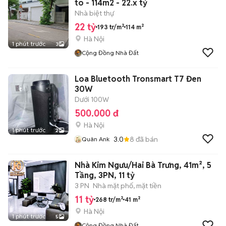
to - 114m2 - 22.x tỷ
Nhà biệt thự
22 tỷ
193 tr/m²
114 m²
Hà Nội
1 phút trước
3
Cộng Đồng Nhà Đất
Loa Bluetooth Tronsmart T7 Đen
30W
Dưới 100W
500.000 đ
Hà Nội
1 phút trước
2
3.0
8
đã bán
Quân Ank
Nhà Kim Ngưu/Hai Bà Trưng, 41m², 5
Tầng, 3PN, 11 tỷ
3 PN
Nhà mặt phố, mặt tiền
11 tỷ
268 tr/m²
41 m²
Hà Nội
1 phút trước
5
Cộng Đồng Nhà Đất