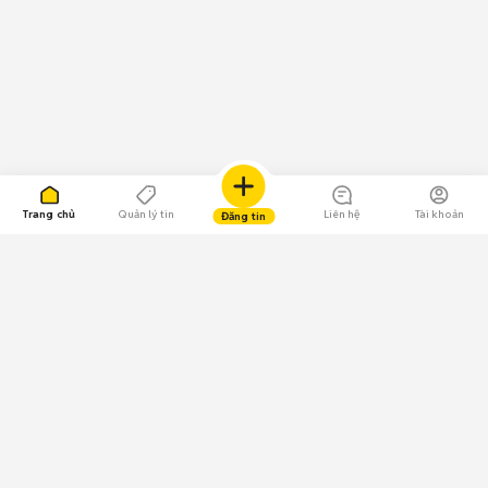
Trang chủ
Quản lý tin
Liên hệ
Tài khoản
Đăng tin
109.000 Bình chọn
Tải ứng dụng Chợ Tốt