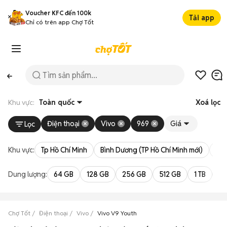
Voucher KFC đến 100k
Tải app
Chỉ có trên app Chợ Tốt
Khu vực:
Toàn quốc
Xoá lọc
Điện thoại
Vivo
969
Giá
Lọc
Khu vực:
Tp Hồ Chí Minh
Bình Dương (TP Hồ Chí Minh mới)
Bà 
Dung lượng:
64 GB
128 GB
256 GB
512 GB
1 TB
2 
Chợ Tốt
Điện thoại
Vivo
Vivo V9 Youth