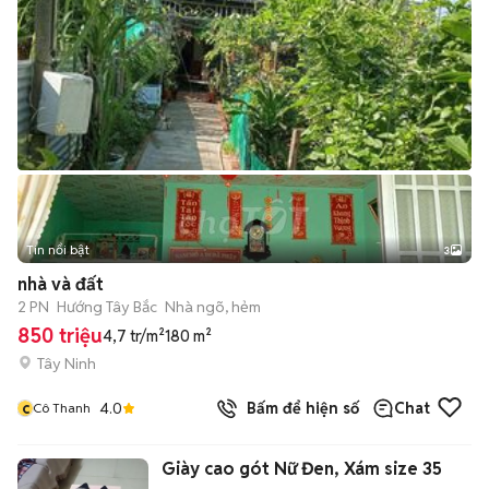
Tin nổi bật
3
nhà và đất
2 PN
Hướng Tây Bắc
Nhà ngõ, hẻm
850 triệu
4,7 tr/m²
180 m²
Tây Ninh
c
4.0
Bấm để hiện số
Chat
Cô Thanh
Giày cao gót Nữ Đen, Xám size 35