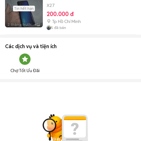
X27
Tin hết hạn
200.000 đ
Tp Hồ Chí Minh
2 tháng trước
4
5
đã bán
Các dịch vụ và tiện ích
Chợ Tốt Ưu Đãi