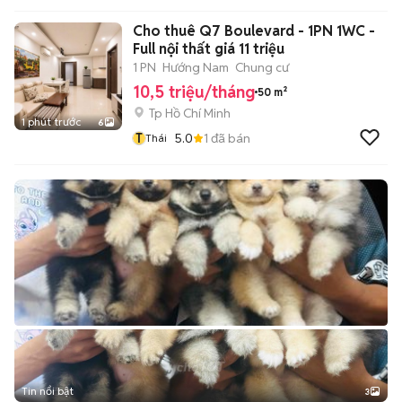
Cho thuê Q7 Boulevard - 1PN 1WC -
Full nội thất giá 11 triệu
1 PN
Hướng Nam
Chung cư
10,5 triệu/tháng
50 m²
Tp Hồ Chí Minh
1 phút trước
6
T
5.0
1
đã bán
Thái
Tin nổi bật
3