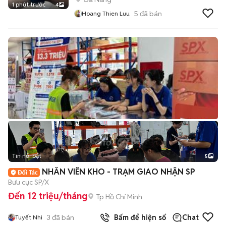
1 phút trước
4
5
đã bán
Hoang Thien Luu
Tin nổi bật
5
NHÂN VIÊN KHO - TRẠM GIAO NHẬN SP
Bưu cục SP/X
Đến 12 triệu/tháng
Tp Hồ Chí Minh
3
đã bán
Bấm để hiện số
Chat
Tuyết Nhi