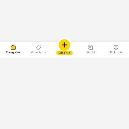
Trang chủ
Quản lý tin
Liên hệ
Tài khoản
Đăng tin
109.000 Bình chọn
Tải ứng dụng Chợ Tốt