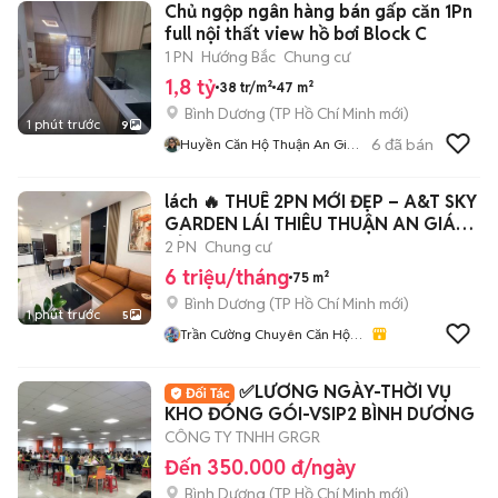
Chủ ngộp ngân hàng bán gấp căn 1Pn
full nội thất view hồ bơi Block C
1 PN
Hướng Bắc
Chung cư
1,8 tỷ
38 tr/m²
47 m²
Bình Dương
(
TP Hồ Chí Minh
mới)
1 phút trước
9
6
đã bán
Huyền Căn Hộ Thuận An Giá
Tốt
lách 🔥 THUÊ 2PN MỚI ĐẸP – A&T SKY
GARDEN LÁI THIÊU THUẬN AN GIÁ
RẺ 6TR
2 PN
Chung cư
6 triệu/tháng
75 m²
Bình Dương
(
TP Hồ Chí Minh
mới)
1 phút trước
5
Trần Cường Chuyên Căn Hộ
Bình Dương
✅LƯƠNG NGÀY-THỜI VỤ
KHO ĐÓNG GÓI-VSIP2 BÌNH DƯƠNG
CÔNG TY TNHH GRGR
Đến 350.000 đ/ngày
Bình Dương
(
TP Hồ Chí Minh
mới)