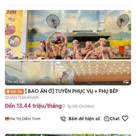
Tin nổi bật
5
[ BAO ĂN Ở] TUYỂN PHỤC VỤ + PHỤ BẾP
QUÁN THÁI KHAPI
Đến 13,44 triệu/tháng
Tp Hồ Chí Minh
M
Bấm để hiện số
Chat
Mai Thị Diễm Trinh