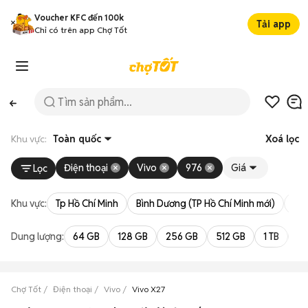
Voucher KFC đến 100k
Tải app
Chỉ có trên app Chợ Tốt
Khu vực:
Toàn quốc
Xoá lọc
Điện thoại
Vivo
976
Giá
Lọc
Khu vực:
Tp Hồ Chí Minh
Bình Dương (TP Hồ Chí Minh mới)
Bà 
Dung lượng:
64 GB
128 GB
256 GB
512 GB
1 TB
2 
Chợ Tốt
Điện thoại
Vivo
Vivo X27