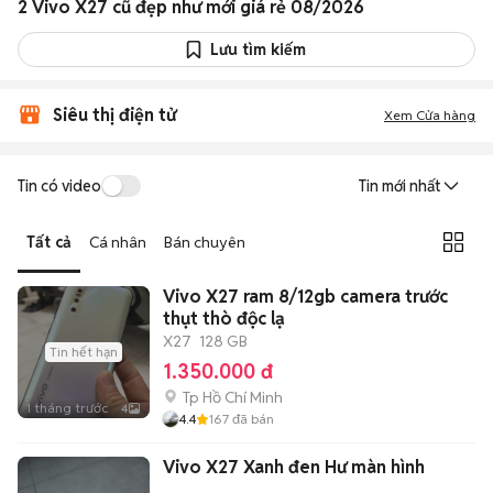
2 Vivo X27 cũ đẹp như mới giá rẻ 08/2026
Lưu tìm kiếm
Siêu thị điện tử
Xem Cửa hàng
Tin có video
Tin mới nhất
Tất cả
Cá nhân
Bán chuyên
Vivo X27 ram 8/12gb camera trước
thụt thò độc lạ
X27
128 GB
Tin hết hạn
1.350.000 đ
Tp Hồ Chí Minh
1 tháng trước
4
4.4
167
đã bán
Vivo X27 Xanh đen Hư màn hình