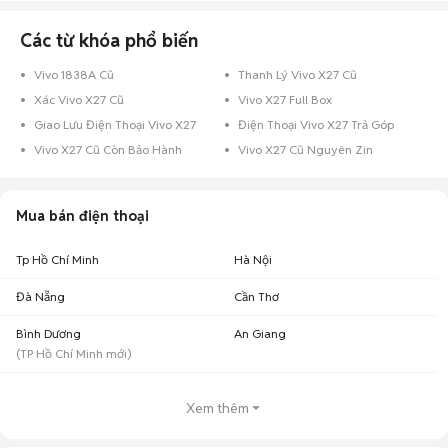
Chợ Tốt - Nơi mua bán Vivo X27 cũ giá tốt nhất!
Các từ khóa phổ biến
Vivo 1838A Cũ
Thanh Lý Vivo X27 Cũ
Xác Vivo X27 Cũ
Vivo X27 Full Box
Giao Lưu Điện Thoại Vivo X27
Điện Thoại Vivo X27 Trả Góp
Vivo X27 Cũ Còn Bảo Hành
Vivo X27 Cũ Nguyên Zin
Mua bán điện thoại
Tp Hồ Chí Minh
Hà Nội
Đà Nẵng
Cần Thơ
Bình Dương
An Giang
(
TP Hồ Chí Minh
mới)
Xem thêm