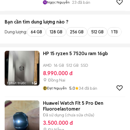
23
đã bán
Ngọc Nguyễn
Bạn cần tìm
dung lượng
nào ?
Dung lượng:
64 GB
128 GB
256 GB
512 GB
1 TB
2 
HP 15 ryzen 5 7520u ram 16gb
AMD
16 GB
512 GB
SSD
8.990.000 đ
Đồng Nai
1 phút trước
5
Đ
5.0
34
đã bán
Đạt Nguyễn
Huawei Watch Fit 5 Pro Đen
Fluoroelastomer
Đã sử dụng (chưa sửa chữa)
3.500.000 đ
Đà Nẵng