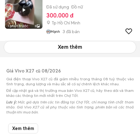
Đã sử dụng
Đồ nữ
300.000 đ
Tp Hồ Chí Minh
1 phút trước
3
3
đã bán
Mạnh
Xem thêm
Giá Vivo X27 cũ 08/2026
Giá điện thoại Vivo X27 cũ đã giảm nhiều trong tháng 08 tuỳ thuộc vào
tình trạng, dung lượng và màu sắc sẽ có sự chênh lệch khác nhau.
Để cập nhật giá và thị trường mua bán Vivo X27 cũ, hãy theo dõi và tham
khảo các thông tin mới nhất trên Chợ Tốt.
Lưu ý:
Mức giá dựa trên các tin đăng tại Chợ Tốt, chỉ mang tính chất tham
khảo. Giá Vivo X27 cũ sẽ phụ thuộc vào tình trạng, phiên bản và các thoả
thuận khi mua bán.
Mua bán Vivo X27 cũ
Xem thêm
Chợ Tốt có 2 tin đăng bán, mua Vivo X27 cũ với nhiều khoảng giá giúp
người dùng dễ dàng tìm kiếm và so sánh giá cả.