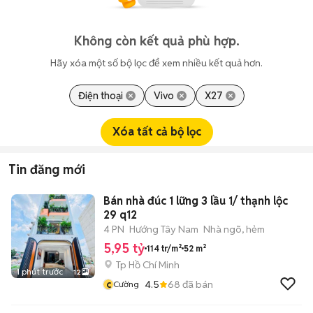
Không còn kết quả phù hợp.
Hãy xóa một số bộ lọc để xem nhiều kết quả hơn.
Điện thoại
Vivo
X27
Xóa tất cả bộ lọc
Tin đăng mới
Bán nhà đúc 1 lững 3 lầu 1/ thạnh lộc
29 q12
4 PN
Hướng Tây Nam
Nhà ngõ, hẻm
5,95 tỷ
114 tr/m²
52 m²
Tp Hồ Chí Minh
1 phút trước
12
c
4.5
68
đã bán
Cường