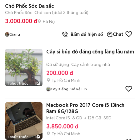
Chó Phốc Sóc Đa sắc
Chó Phốc Sóc
Chó con (dưới 3 tháng tuổi)
3.000.000 đ
Hà Nội
Bấm để hiện số
Chat
Giang
Cây si búp đỏ dáng cổng làng lâu năm
Đã sử dụng
Cây cảnh trong nhà
200.000 đ
Tp Hồ Chí Minh
1 phút trước
1
Cây Kiểng Giá Rẻ LT2
Macbook Pro 2017 Core i5 13inch
Ram 8G/128G
Intel Core i5
8 GB
< 128 GB
SSD
3.850.000 đ
Tp Hồ Chí Minh
1 phút trước
3