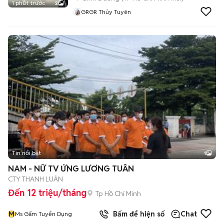
1 phút trước
2
GRGR Thủy Tuyên
Tin nổi bật
1
NAM - NỮ TV ỨNG LƯƠNG TUẦN
CTY THANH LUÂN
Đến 12 triệu/tháng
Tp Hồ Chí Minh
M
Bấm để hiện số
Chat
Ms Gấm Tuyển Dụng