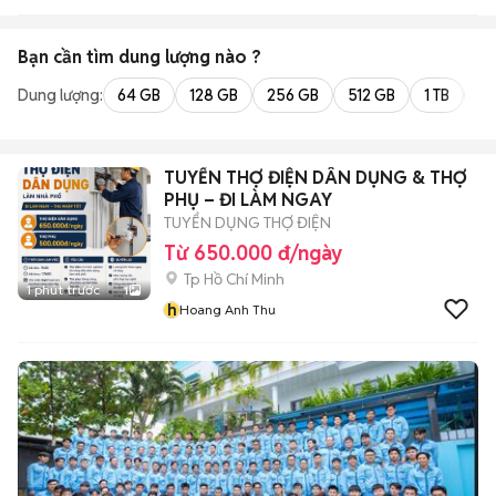
Bạn cần tìm
dung lượng
nào ?
Dung lượng:
64 GB
128 GB
256 GB
512 GB
1 TB
2 
TUYỂN THỢ ĐIỆN DÂN DỤNG & THỢ
PHỤ – ĐI LÀM NGAY
TUYỂN DỤNG THỢ ĐIỆN
Từ 650.000 đ/ngày
Tp Hồ Chí Minh
1 phút trước
1
h
Hoang Anh Thu