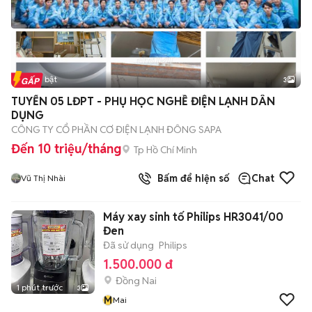
Tin nổi bật
3
TUYỂN 05 LĐPT - PHỤ HỌC NGHỀ ĐIỆN LẠNH DÂN
DỤNG
CÔNG TY CỔ PHẦN CƠ ĐIỆN LẠNH ĐÔNG SAPA
Đến 10 triệu/tháng
Tp Hồ Chí Minh
Bấm để hiện số
Chat
Vũ Thị Nhài
Máy xay sinh tố Philips HR3041/00
Đen
Đã sử dụng
Philips
1.500.000 đ
Đồng Nai
1 phút trước
3
M
Mai