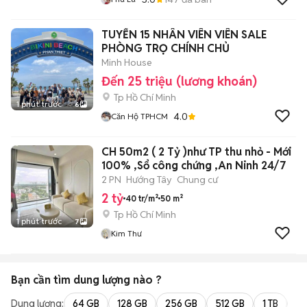
TUYỂN 15 NHÂN VIÊN VIÊN SALE
PHÒNG TRỌ CHÍNH CHỦ
Minh House
Đến 25 triệu (lương khoán)
Tp Hồ Chí Minh
1 phút trước
6
4.0
Căn Hộ TPHCM
CH 50m2 ( 2 Tỷ )như TP thu nhỏ - Mới
100% ,Sổ công chứng ,An Ninh 24/7
2 PN
Hướng Tây
Chung cư
2 tỷ
40 tr/m²
50 m²
Tp Hồ Chí Minh
1 phút trước
7
Kim Thư
Bạn cần tìm
dung lượng
nào ?
Dung lượng:
64 GB
128 GB
256 GB
512 GB
1 TB
2 