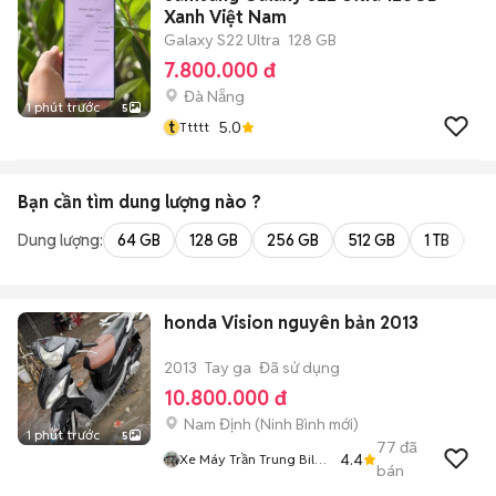
Xanh Việt Nam
Galaxy S22 Ultra
128 GB
7.800.000 đ
Đà Nẵng
1 phút trước
5
t
5.0
Ttttt
Bạn cần tìm
dung lượng
nào ?
Dung lượng:
64 GB
128 GB
256 GB
512 GB
1 TB
2 
honda Vision nguyên bản 2013
2013
Tay ga
Đã sử dụng
10.800.000 đ
Nam Định
(
Ninh Bình
mới)
1 phút trước
5
77
đã
4.4
Xe Máy Trần Trung Bil
bán
6291