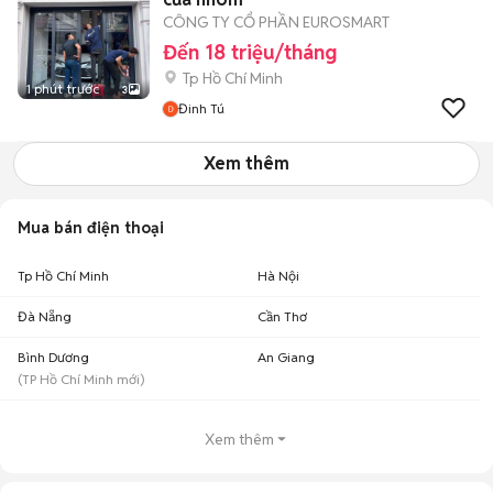
CÔNG TY CỔ PHẦN EUROSMART
Đến 18 triệu/tháng
Tp Hồ Chí Minh
1 phút trước
3
Đinh Tú
Xem thêm
Mua bán điện thoại
Tp Hồ Chí Minh
Hà Nội
Đà Nẵng
Cần Thơ
Bình Dương
An Giang
(
TP Hồ Chí Minh
mới)
Xem thêm