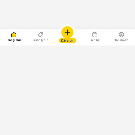
Trang chủ
Quản lý tin
Liên hệ
Tài khoản
Đăng tin
109.000 Bình chọn
Tải ứng dụng Chợ Tốt
Về Chợ Tốt
Quy chế sàn