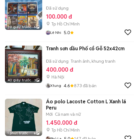
Đã sử dụng
100.000 đ
Tp Hồ Chí Minh
39 giây trước
5
5.0
Lê Nhi
Tranh sơn dầu Phố cổ Gỗ 52x42cm
Đã sử dụng
Tranh ảnh, khung tranh
400.000 đ
Hà Nội
40 giây trước
3
4.6
873
đã bán
Xtung
Áo polo Lacoste Cotton L Xanh lá
Peru
Mới
Cả nam và nữ
1.450.000 đ
Tp Hồ Chí Minh
1 phút trước
6
5.0
147
đã bán
Phú La