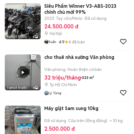
Siêu Phẩm Winner V3-ABS-2023
chính chủ mới 99%
2023
Tay côn/Moto
Đã sử dụng
24.500.000 đ
Hà Nội
1 phút trước
6
4.9
4
đã bán
Tuấn
cho thuê nhà xưởng Văn phòng
Văn phòng
Hoàn thiện cơ bản
32 triệu/tháng
323 m²
Tp Hồ Chí Minh
1 phút trước
4
Lý Tùng
Máy giặt Sam sung 10kg
Đã sử dụng
Cửa trên (lồng đứng)
> 10 kg
2.500.000 đ