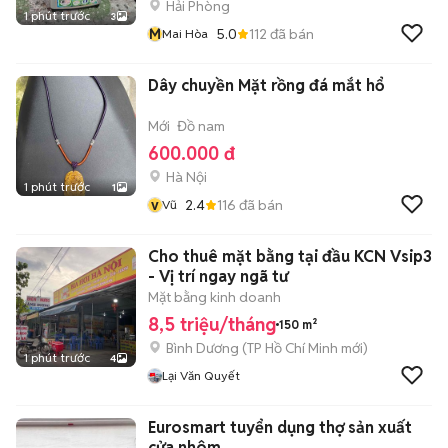
Hải Phòng
1 phút trước
3
M
5.0
112
đã bán
Mai Hòa
Dây chuyền Mặt rồng đá mắt hổ
Mới
Đồ nam
600.000 đ
Hà Nội
1 phút trước
1
v
2.4
116
đã bán
Vũ
Cho thuê mặt bằng tại đầu KCN Vsip3
- Vị trí ngay ngã tư
Mặt bằng kinh doanh
8,5 triệu/tháng
150 m²
Bình Dương
(
TP Hồ Chí Minh
mới)
1 phút trước
4
Lại Văn Quyết
Eurosmart tuyển dụng thợ sản xuất
cửa nhôm