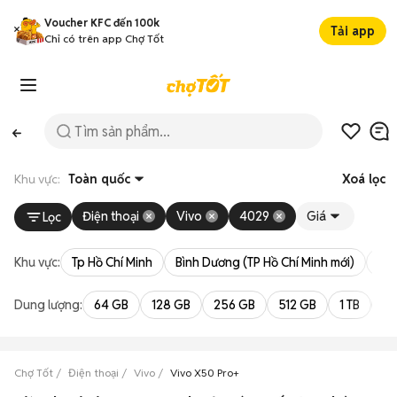
Voucher KFC đến 100k
Tải app
Chỉ có trên app Chợ Tốt
Khu vực:
Toàn quốc
Xoá lọc
Điện thoại
Vivo
4029
Giá
Lọc
Khu vực:
Tp Hồ Chí Minh
Bình Dương (TP Hồ Chí Minh mới)
Bà 
Dung lượng:
64 GB
128 GB
256 GB
512 GB
1 TB
2 
Chợ Tốt
Điện thoại
Vivo
Vivo X50 Pro+