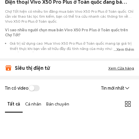
Điện thoại Vivo X50 Pro Plus ở Toàn quốc đang bán 08/2026
Chợ Tốt hiện có nhiều tin đăng mua bán Vivo X50 Pro Plus ở Toàn quốc. Chỉ
cần vài thao tác lọc tìm kiếm, bạn có thể tra cứu nhanh các thông tin về
Vivo X50 Pro Plus ở Toàn quốc.
Vì sao nhiều người chọn mua bán Vivo X50 Pro Plus ở Toàn quốc trên
Chợ Tốt?
Giá trị sử dụng cao: Mua Vivo X50 Pro Plus ở Toàn quốc mang lại giá trị
thiết thực khi bạn vẫn sở hữu đầy đủ tính năng của máy nhưng với chi
...Xem thêm
phí đầu tư thấp hơn máy đập hộp.
Lựa chọn theo sát nhu cầu: Hệ thống ghi nhận nhiều tin rao Vivo X50
Siêu thị điện tử
Pro Plus ở Toàn quốc, đáp ứng từ nhu cầu cần máy đẹp keng đến máy
Xem Cửa hàng
chỉ cần hoạt động ổn định.
Test máy tại chỗ: Tạo điều kiện để người mua đến tận nơi xem xét cẩn
thận, test loa, camera, wifi... để đảm bảo máy không có lỗi phát sinh.
Tin có video
Tin mới nhất
Dễ dàng thương lượng: Quá trình mua bán diễn ra trực tiếp, cho phép
hai bên trao đổi giá cả linh hoạt và có thể chốt giao dịch ngay trong
Tất cả
Cá nhân
Bán chuyên
ngày.