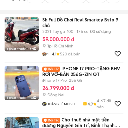
Sh Full Đồ Chơi Real Smarkey Bstp 9
chủ
2021
Tay ga
100 - 175 cc
Đã sử dụng
59.000.000 đ
Tp Hồ Chí Minh
1 phút trước
17
4.1
520
đã bán
Bi
IPHONE 17 PRO-TẶNG BHV
RƠI VỠ-BẢN 256G-ZIN QT
iPhone 17 Pro
256 GB
26.799.000 đ
Đồng Nai
1 phút trước
6
4167
đã
4.9
HOÀNG LÊ MOBILE-
bán
BIÊN HÒA
Cho thuê nhà mặt tiền
đường Nguyễn Gia Trí, Bình Thạnh.