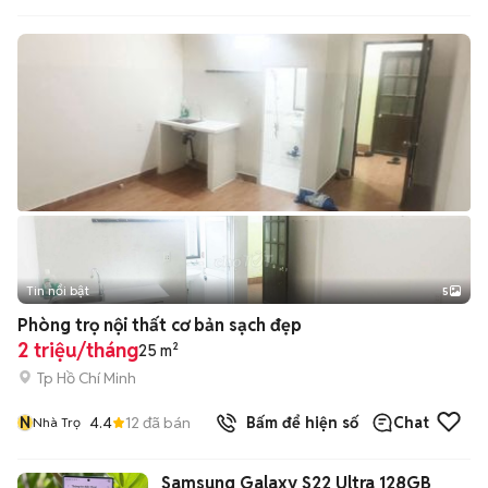
Tin nổi bật
5
Phòng trọ nội thất cơ bản sạch đẹp
2 triệu/tháng
25 m²
Tp Hồ Chí Minh
N
4.4
12
đã bán
Bấm để hiện số
Chat
Nhà Trọ
Samsung Galaxy S22 Ultra 128GB