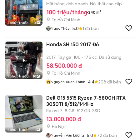
DT: 12x20m.
Mặt bằng kinh doanh
Nội thất cao cấp
100 triệu/tháng
240 m²
Tp Hồ Chí Minh
1 phút trước
4
5.0
1
đã bán
Ngọc Thúy
Honda SH 150 2017 Đỏ
2017
Tay ga
100 - 175 cc
Đã sử dụng
58.500.000 đ
Tp Hồ Chí Minh
1 phút trước
10
n
4.4
208
đã bán
Nguyên Xuan Thinh
Dell G15 5515 Ryzen 7-5800H RTX
3050Ti 8/512/144Hz
Ryzen 7
8 GB
512 GB
SSD
13.000.000 đ
Hà Nội
1 phút trước
3
5.0
72
đã bán
Nguyễn Văn Lượng