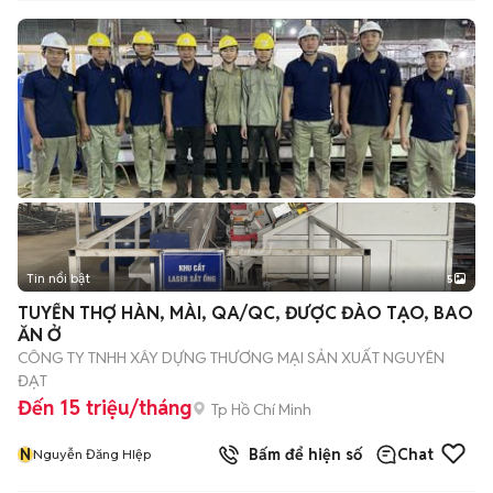
Tin nổi bật
5
TUYỂN THỢ HÀN, MÀI, QA/QC, ĐƯỢC ĐÀO TẠO, BAO
ĂN Ở
CÔNG TY TNHH XÂY DỰNG THƯƠNG MẠI SẢN XUẤT NGUYÊN
ĐẠT
Đến 15 triệu/tháng
Tp Hồ Chí Minh
N
Bấm để hiện số
Chat
Nguyễn Đăng HIệp