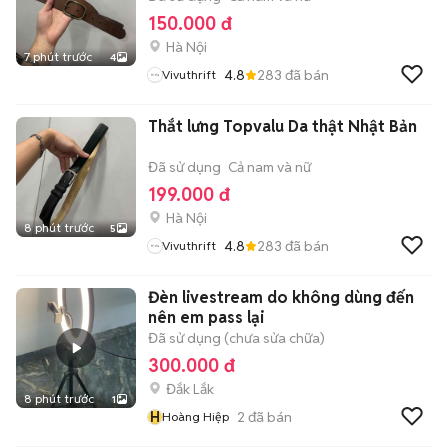
150.000 đ
Hà Nội
7 phút trước
4
4.8
283
đã bán
Vivuthrift
Thắt lưng Topvalu Da thật Nhật Bản
Đã sử dụng
Cả nam và nữ
199.000 đ
Hà Nội
8 phút trước
5
4.8
283
đã bán
Vivuthrift
Đèn livestream do không dùng đến
nên em pass lại
Đã sử dụng (chưa sửa chữa)
300.000 đ
Đắk Lắk
8 phút trước
1
H
2
đã bán
Hoàng Hiệp