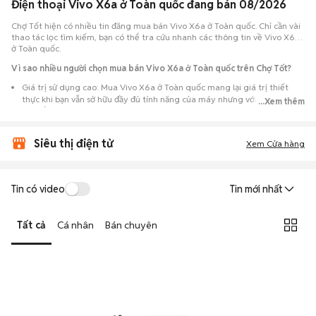
Điện thoại Vivo X6a ở Toàn quốc đang bán 08/2026
Chợ Tốt hiện có nhiều tin đăng mua bán Vivo X6a ở Toàn quốc. Chỉ cần vài
thao tác lọc tìm kiếm, bạn có thể tra cứu nhanh các thông tin về Vivo X6a
ở Toàn quốc.
Vì sao nhiều người chọn mua bán Vivo X6a ở Toàn quốc trên Chợ Tốt?
Giá trị sử dụng cao: Mua Vivo X6a ở Toàn quốc mang lại giá trị thiết
thực khi bạn vẫn sở hữu đầy đủ tính năng của máy nhưng với chi phí đầu
...Xem thêm
tư thấp hơn máy đập hộp.
Lựa chọn theo sát nhu cầu: Hệ thống ghi nhận nhiều tin rao Vivo X6a ở
Siêu thị điện tử
Toàn quốc, đáp ứng từ nhu cầu cần máy đẹp keng đến máy chỉ cần hoạt
Xem Cửa hàng
động ổn định.
Test máy tại chỗ: Tạo điều kiện để người mua đến tận nơi xem xét cẩn
thận, test loa, camera, wifi... để đảm bảo máy không có lỗi phát sinh.
Tin có video
Tin mới nhất
Dễ dàng thương lượng: Quá trình mua bán diễn ra trực tiếp, cho phép
hai bên trao đổi giá cả linh hoạt và có thể chốt giao dịch ngay trong
Tất cả
Cá nhân
Bán chuyên
ngày.