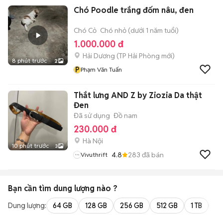
Chó Poodle trắng đốm nâu, đen
Chó Cỏ
Chó nhỏ (dưới 1 năm tuổi)
1.000.000 đ
Hải Dương
(
TP Hải Phòng
mới)
8 phút trước
2
P
Phạm Văn Tuấn
Thắt lưng AND Z by Ziozia Da thật
Đen
Đã sử dụng
Đồ nam
230.000 đ
Hà Nội
10 phút trước
3
4.8
283
đã bán
Vivuthrift
Bạn cần tìm
dung lượng
nào ?
Dung lượng:
64 GB
128 GB
256 GB
512 GB
1 TB
2 