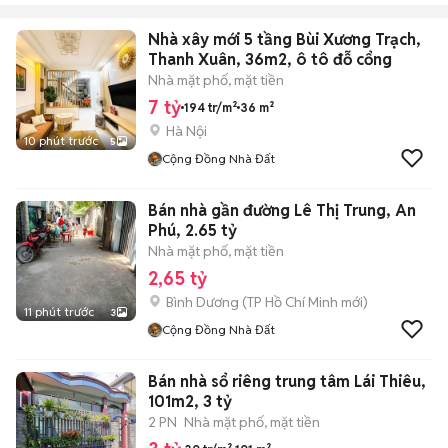
Nhà xây mới 5 tầng Bùi Xương Trạch,
Thanh Xuân, 36m2, ô tô đỗ cổng
Nhà mặt phố, mặt tiền
7 tỷ
194 tr/m²
36 m²
Hà Nội
10 phút trước
5
Cộng Đồng Nhà Đất
Bán nhà gần đường Lê Thị Trung, An
Phú, 2.65 tỷ
Nhà mặt phố, mặt tiền
2,65 tỷ
Bình Dương
(
TP Hồ Chí Minh
mới)
11 phút trước
3
Cộng Đồng Nhà Đất
Bán nhà sổ riêng trung tâm Lái Thiêu,
101m2, 3 tỷ
2 PN
Nhà mặt phố, mặt tiền