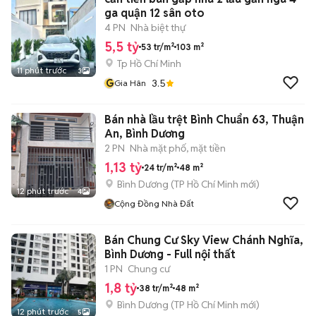
ga quận 12 sân oto
4 PN
Nhà biệt thự
5,5 tỷ
53 tr/m²
103 m²
Tp Hồ Chí Minh
11 phút trước
3
G
3.5
Gia Hân
Bán nhà lầu trệt Bình Chuẩn 63, Thuận
An, Bình Dương
2 PN
Nhà mặt phố, mặt tiền
1,13 tỷ
24 tr/m²
48 m²
Bình Dương
(
TP Hồ Chí Minh
mới)
12 phút trước
4
Cộng Đồng Nhà Đất
Bán Chung Cư Sky View Chánh Nghĩa,
Bình Dương - Full nội thất
1 PN
Chung cư
1,8 tỷ
38 tr/m²
48 m²
Bình Dương
(
TP Hồ Chí Minh
mới)
12 phút trước
5