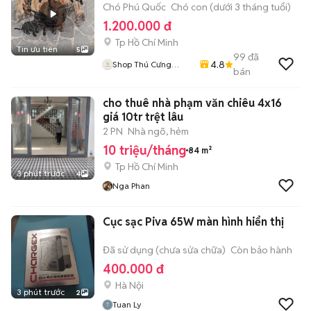
Chó Phú Quốc
Chó con (dưới 3 tháng tuổi)
1.200.000 đ
Tp Hồ Chí Minh
Tin ưu tiên
5
99
đã
4.8
Shop Thú Cưng
bán
PenTa
cho thuê nhà phạm văn chiêu 4x16
giá 10tr trệt lâu
2 PN
Nhà ngõ, hẻm
10 triệu/tháng
84 m²
Tp Hồ Chí Minh
3 phút trước
4
Nga Phan
Cục sạc Piva 65W màn hình hiển thị
Đã sử dụng (chưa sửa chữa)
Còn bảo hành
400.000 đ
Hà Nội
3 phút trước
2
Tuan Ly