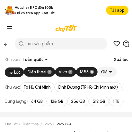
Voucher KFC đến 100k
Tải app
Chỉ có trên app Chợ Tốt
Khu vực:
Toàn quốc
Xoá lọc
Điện thoại
Vivo
1856
Giá
Lọc
Khu vực:
Tp Hồ Chí Minh
Bình Dương (TP Hồ Chí Minh mới)
Bà 
Dung lượng:
64 GB
128 GB
256 GB
512 GB
1 TB
2 
Chợ Tốt
Điện thoại
Vivo
Vivo X6A