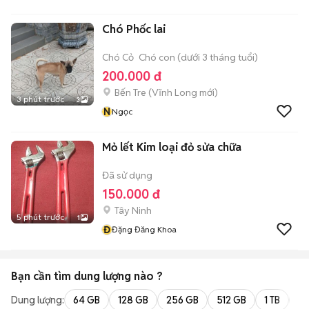
Chó Phốc lai
Chó Cỏ
Chó con (dưới 3 tháng tuổi)
200.000 đ
Bến Tre
(
Vĩnh Long
mới)
3 phút trước
3
N
Ngọc
Mỏ lết Kim loại đỏ sửa chữa
Đã sử dụng
150.000 đ
Tây Ninh
5 phút trước
1
Đ
Đặng Đăng Khoa
Bạn cần tìm
dung lượng
nào ?
Dung lượng:
64 GB
128 GB
256 GB
512 GB
1 TB
2 