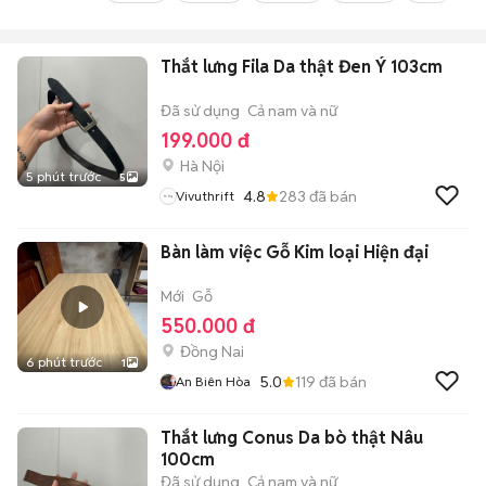
Thắt lưng Fila Da thật Đen Ý 103cm
Đã sử dụng
Cả nam và nữ
199.000 đ
Hà Nội
5 phút trước
5
4.8
283
đã bán
Vivuthrift
Bàn làm việc Gỗ Kim loại Hiện đại
Mới
Gỗ
550.000 đ
Đồng Nai
6 phút trước
1
5.0
119
đã bán
An Biên Hòa
Thắt lưng Conus Da bò thật Nâu
100cm
Đã sử dụng
Cả nam và nữ