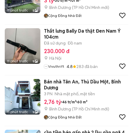
3 tỷ
30 tr/m²
101 m²
Bình Dương
(
TP Hồ Chí Minh
mới)
11 phút trước
5
Cộng Đồng Nhà Đất
Thắt lưng Bally Da thật Đen Nam Ý
104cm
Đã sử dụng
Đồ nam
230.000 đ
Hà Nội
11 phút trước
5
4.8
283
đã bán
Vivuthrift
Bán nhà Tân An, Thủ Dầu Một, Bình
Dương
3 PN
Nhà mặt phố, mặt tiền
2,76 tỷ
46 tr/m²
60 m²
Bình Dương
(
TP Hồ Chí Minh
mới)
11 phút trước
5
Cộng Đồng Nhà Đất
cần tiền bán gấp nhà 2 lầu gần ngã 4