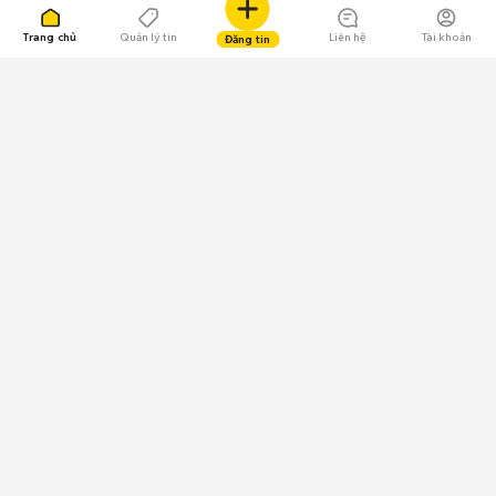
Trang chủ
Quản lý tin
Liên hệ
Tài khoản
Đăng tin
109.000 Bình chọn
Tải ứng dụng Chợ Tốt
Về Chợ Tốt
Quy chế sàn
Chính sách bảo mật
Giải quyết tranh chấp
CÔNG TY TNHH CHỢ TỐT - Người đại diện theo pháp luật:
Nguyễn Trọng Tấn; GPDKKD: 0312120782 do Sở KH & ĐT TP.HCM cấp ngày
11/01/2013;
GPMXH: 185/GP-BTTTT do Bộ Thông tin và Truyền thông
cấp ngày 09/07/2024 - Chịu trách nhiệm