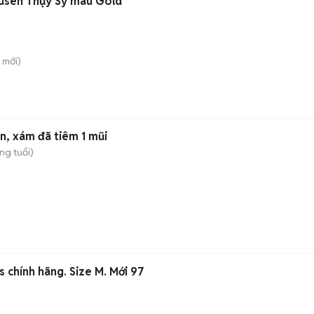
ausen Thụy Sỹ màu Gold
mới)
n, xám đã tiêm 1 mũi
ng tuổi)
 chính hãng. Size M. Mới 97