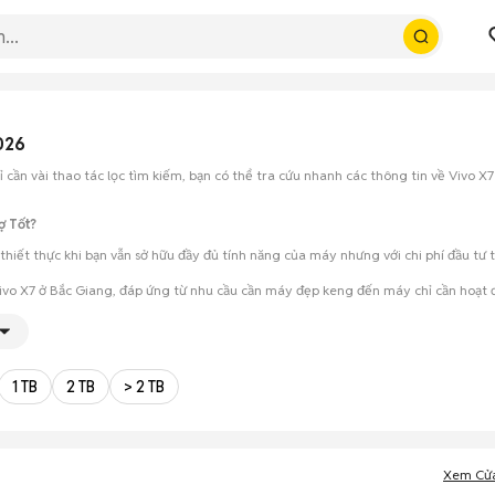
026
 cần vài thao tác lọc tìm kiếm, bạn có thể tra cứu nhanh các thông tin về Vivo X7
ợ Tốt?
 thiết thực khi bạn vẫn sở hữu đầy đủ tính năng của máy nhưng với chi phí đầu tư
Vivo X7 ở Bắc Giang, đáp ứng từ nhu cầu cần máy đẹp keng đến máy chỉ cần hoạt 
ét cẩn thận, test loa, camera, wifi... để đảm bảo máy không có lỗi phát sinh.
ho phép hai bên trao đổi giá cả linh hoạt và có thể chốt giao dịch ngay trong ng
1 TB
2 TB
> 2 TB
Xem Cử