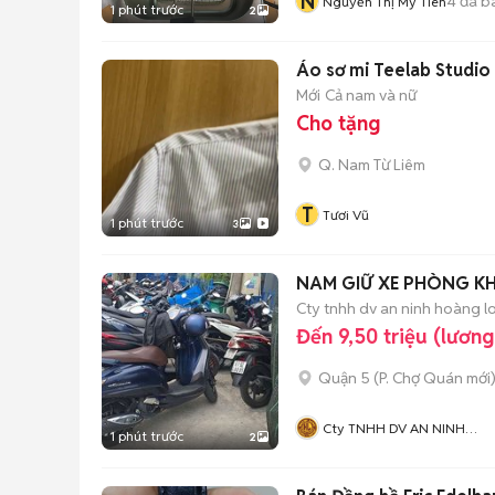
N
4
đã b
Nguyễn Thị Mỹ Tiên
1 phút trước
2
Áo sơ mi Teelab Studio
Mới
Cả nam và nữ
Cho tặng
Q. Nam Từ Liêm
T
Tươi Vũ
1 phút trước
3
NAM GIỮ XE PHÒNG KH
Cty tnhh dv an ninh hoàng l
Đến 9,50 triệu (lươn
Quận 5
(
P. Chợ Quán
mới
Cty TNHH DV AN NINH
1 phút trước
2
HOÀNG LONG SECURITY