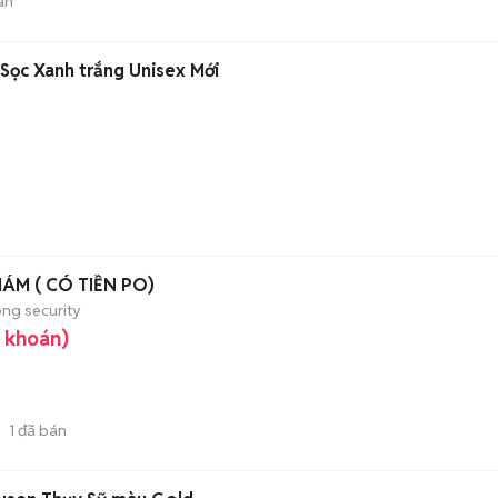
án
 Sọc Xanh trắng Unisex Mới
ÁM ( CÓ TIỀN PO)
ong security
g khoán)
)
1
đã bán