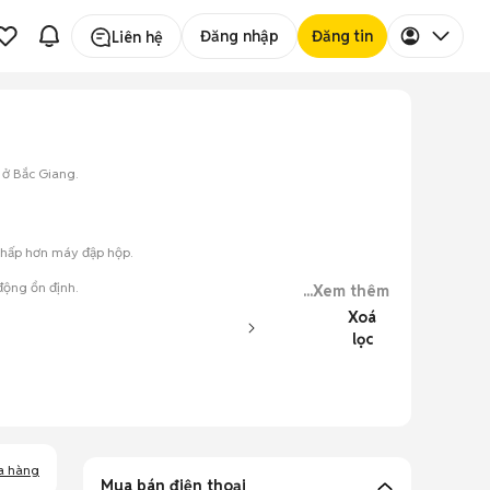
Đăng nhập
Đăng tin
Liên hệ
 ở Bắc Giang.
 thấp hơn máy đập hộp.
động ổn định.
...Xem thêm
Xoá
lọc
ày.
a hàng
Mua bán điện thoại