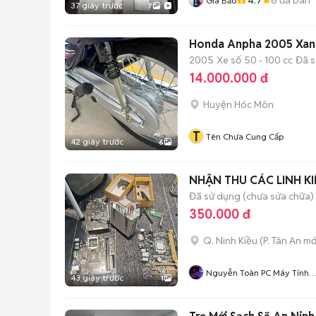
Gia Bảo
37 giây trước
7
Honda Anpha 2005 Xan
2005
Xe số
50 - 100 cc
Đã 
14.000.000 đ
Huyện Hóc Môn
T
Tên Chưa Cung Cấp
42 giây trước
6
NHẬN THU CÁC LINH K
Đã sử dụng (chưa sửa chữa)
350.000 đ
Q. Ninh Kiều
(
P. Tân An
mớ
Nguyễn Toàn PC Máy Tính
43 giây trước
1
Giá Rẻ Có Thu Mua