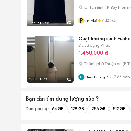
Q. Tân Bình
(
P. Bảy Hiền
mớ
P
4.8
7
đã bán
PNP
1 phút trước
4
Quạt không cánh Fujih
Đã sử dụng
Khác
1.450.000 đ
Thành phố Thuận An
(
P. 
2
đã bán
Nam Duong Phan
1 phút trước
1
Bạn cần tìm
dung lượng
nào ?
Dung lượng:
64 GB
128 GB
256 GB
512 GB