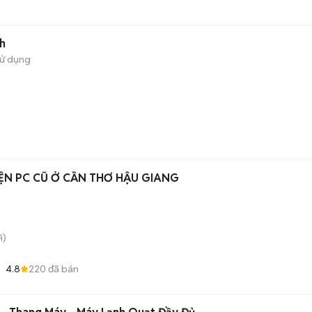
h
sử dụng
IỆN PC CŨ Ở CẦN THƠ HẬU GIANG
i)
4.8
220
đã bán