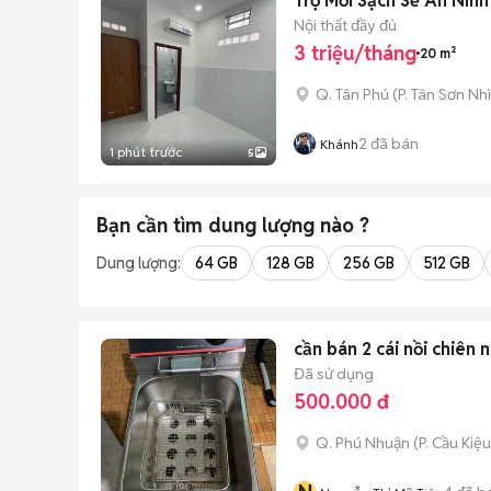
Trọ Mới Sạch Sẽ An Nin
Nội thất đầy đủ
3 triệu/tháng
20 m²
Q. Tân Phú
(
P. Tân Sơn Nhì
2
đã bán
Khánh
1 phút trước
5
Bạn cần tìm
dung lượng
nào ?
Dung lượng:
64 GB
128 GB
256 GB
512 GB
cần bán 2 cái nồi chiên 
Đã sử dụng
500.000 đ
Q. Phú Nhuận
(
P. Cầu Kiệu