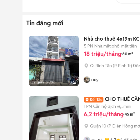
Tin đăng mới
Nhà cho thuê 4x19m KC 4
5 PN
Nhà mặt phố, mặt tiền
18 triệu/tháng
80 m²
Q. Bình Tân
(
P. Bình Trị Đ
Huy
32 giây trước
4
CHO THUÊ CĂN
1 PN
Căn hộ dịch vụ, mini
6,2 triệu/tháng
45 m²
Quận 10
(
P. Diên Hồng
mớ
4.7
8
đã bán