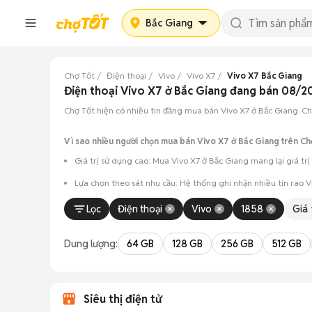
Bắc Giang
Chợ Tốt
Điện thoại
Vivo
Vivo X7
Vivo X7 Bắc Giang
Điện thoại Vivo X7 ở Bắc Giang đang bán 08/2
Chợ Tốt hiện có nhiều tin đăng mua bán Vivo X7 ở Bắc Giang. Chỉ
Vì sao nhiều người chọn mua bán Vivo X7 ở Bắc Giang trên Ch
Giá trị sử dụng cao: Mua Vivo X7 ở Bắc Giang mang lại giá trị
Lựa chọn theo sát nhu cầu: Hệ thống ghi nhận nhiều tin rao 
Test máy tại chỗ: Tạo điều kiện để người mua đến tận nơi xem x
Lọc
Điện thoại
Vivo
1858
Giá
Dễ dàng thương lượng: Quá trình mua bán diễn ra trực tiếp, c
Dung lượng:
64 GB
128 GB
256 GB
512 GB
Siêu thị điện tử