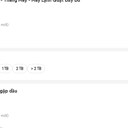
h - Thang Máy - Máy Lạnh Quạt Đầy Đủ
mới)
1 TB
2 TB
> 2 TB
ngập dầu
mới)