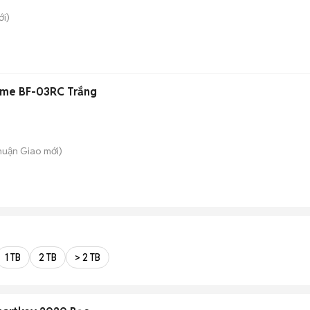
i)
ome BF-03RC Trắng
Thuận Giao
mới)
1 TB
2 TB
> 2 TB