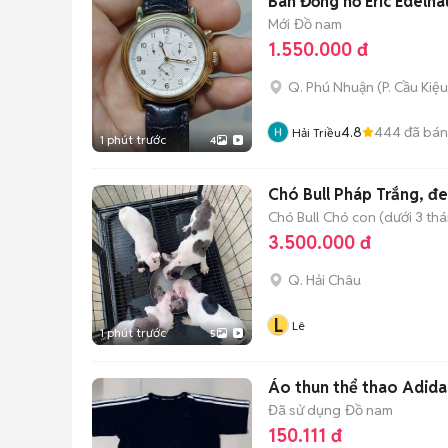
Bán Đồng hồ Eric Edelh
Mới
Đồ nam
1.550.000 đ
Q. Phú Nhuận
(
P. Cầu Kiệu
4.8
444
đã bán
Hải Triều
1 phút trước
4
Chó Bull Pháp Trắng, đe
Chó Bull
Chó con (dưới 3 thá
3.500.000 đ
Q. Hải Châu
L
Lê
1 phút trước
5
Áo thun thể thao Adidas
Đã sử dụng
Đồ nam
150.111 đ