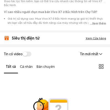
thao tác lọc tìm kiếm, bạn có thể tra cứu nhanh các thông tin về Vivo X7 ở
Bắc Ninh.
Vì sao nhiều người chọn mua bán Vivo X7 ở Bắc Ninh trên Chợ Tốt?
Giá trị sử dụng cao: Mua Vivo X7 ở Bắc Ninh mang lại giá trị thiết thực
khi bạn vẫn sở hữu đầy đủ tính năng của máy nhưng với chi phí đầu tư
...Xem thêm
thấp hơn máy đập hộp.
Lựa chọn theo sát nhu cầu: Hệ thống ghi nhận nhiều tin rao Vivo X7 ở
Siêu thị điện tử
Bắc Ninh, đáp ứng từ nhu cầu cần máy đẹp keng đến máy chỉ cần hoạt
Xem Cửa hàng
động ổn định.
Test máy tại chỗ: Tạo điều kiện để người mua đến tận nơi xem xét cẩn
thận, test loa, camera, wifi... để đảm bảo máy không có lỗi phát sinh.
Tin có video
Tin mới nhất
Dễ dàng thương lượng: Quá trình mua bán diễn ra trực tiếp, cho phép
hai bên trao đổi giá cả linh hoạt và có thể chốt giao dịch ngay trong
Tất cả
Cá nhân
Bán chuyên
ngày.