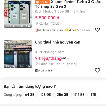
Xiaomi Redmi Turbo 3 Quốc
Tế Snap 8s Gen 3
Redmi Turbo 3
256 GB
>12 tháng
5.500.000 đ
Q. Nam Từ Liêm
25 giây trước
6
4.8
6
đã bán
M-Phones Cầu Giấy
Cho thuê nhà nguyên căn
3 PN
Nhà ngõ, hẻm
9 triệu/tháng
60 m²
Quận 7
(
P. Tân Thuận
mới)
25 giây trước
3
Hoanh Trần
Bạn cần tìm
dung lượng
nào ?
Dung lượng:
64 GB
128 GB
256 GB
512 GB
1 TB
2 