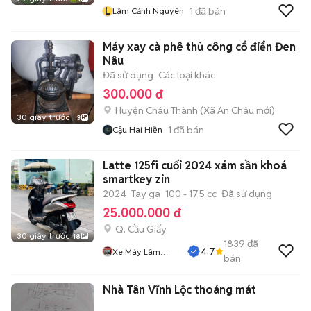
L
1
đã bán
Lâm Cảnh Nguyên
Máy xay cà phê thủ công cổ điển Đen
Nâu
Đã sử dụng
Các loại khác
300.000 đ
Huyện Châu Thành
(
Xã An Châu
mới)
30 giây trước
3
1
đã bán
Cậu Hai Hiền
Latte 125fi cuối 2024 xám sần khoá
smartkey zin
2024
Tay ga
100 - 175 cc
Đã sử dụng
25.000.000 đ
Q. Cầu Giấy
30 giây trước
18
1839
đã
4.7
Xe Máy Lâm
bán
Thủy
Nhà Tân Vĩnh Lộc thoáng mát