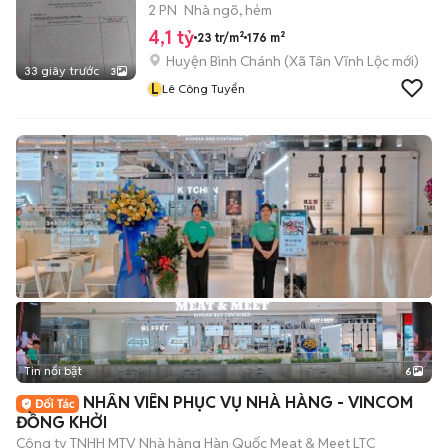
2 PN
Nhà ngõ, hẻm
4,1 tỷ
23 tr/m²
176 m²
Huyện Bình Chánh
(
Xã Tân Vĩnh Lộc
mới)
33 giây trước
3
L
Lê Công Tuyển
Tin nổi bật
6
+
2
NHÂN VIÊN PHỤC VỤ NHÀ HÀNG - VINCOM
ĐỒNG KHỞI
Công ty TNHH MTV Nhà hàng Hàn Quốc Meat & Meet LTC