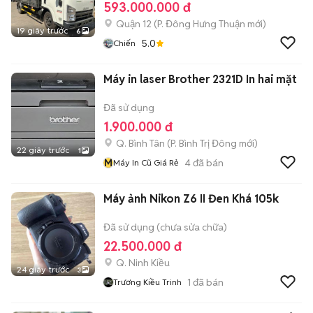
593.000.000 đ
Quận 12
(
P. Đông Hưng Thuận
mới)
19 giây trước
6
5.0
Chiến
Máy in laser Brother 2321D In hai mặt
Đã sử dụng
1.900.000 đ
Q. Bình Tân
(
P. Bình Trị Đông
mới)
22 giây trước
1
M
4
đã bán
Máy In Cũ Giá Rẻ
Máy ảnh Nikon Z6 II Đen Khá 105k
Đã sử dụng (chưa sửa chữa)
22.500.000 đ
Q. Ninh Kiều
24 giây trước
3
1
đã bán
Trương Kiều Trinh