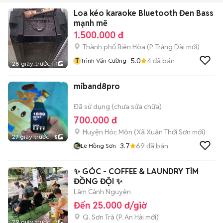
Loa kéo karaoke Bluetooth Đen Bass
mạnh mẽ
1.500.000 đ
Thành phố Biên Hòa
(
P. Trảng Dài
mới)
T
5.0
4
đã bán
Trình Văn Cường
28 giây trước
1
miband8pro
Đã sử dụng (chưa sửa chữa)
700.000 đ
Huyện Hóc Môn
(
Xã Xuân Thới Sơn
mới)
27 giây trước
5
3.7
69
đã bán
Lê Hồng Sơn
✨ GÓC - COFFEE & LAUNDRY TÌM
ĐỒNG ĐỘI ✨
Lâm Cảnh Nguyên
Đến 25.000 đ/giờ
Q. Sơn Trà
(
P. An Hải
mới)
29 giây trước
1