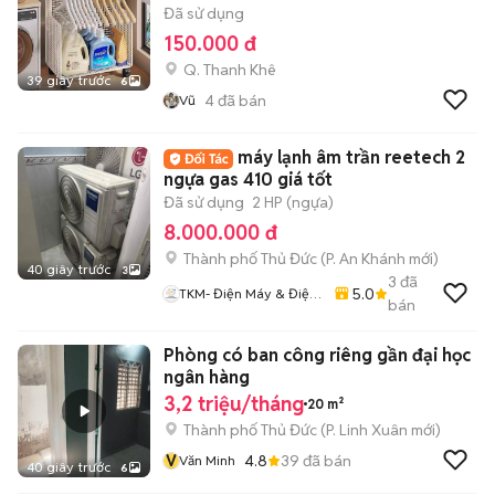
Đã sử dụng
150.000 đ
Q. Thanh Khê
39 giây trước
6
4
đã bán
Vũ
máy lạnh âm trần reetech 2
ngựa gas 410 giá tốt
Đã sử dụng
2 HP (ngựa)
8.000.000 đ
Thành phố Thủ Đức
(
P. An Khánh
mới)
40 giây trước
3
3
đã
5.0
TKM- Điện Máy & Điện
bán
Lạnh
Phòng có ban công riêng gần đại học
ngân hàng
3,2 triệu/tháng
20 m²
Thành phố Thủ Đức
(
P. Linh Xuân
mới)
V
4.8
39
đã bán
Văn Minh
40 giây trước
6