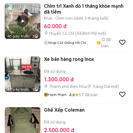
Chim trĩ Xanh đỏ 1 tháng khỏe mạnh
đã tiêm
Khác
Chim non (dưới 3 tháng tuổi)
60.000 đ
Huyện Củ Chi
(
Xã Bình Mỹ
mới)
40 giây trước
2
12
đã
Shop Cút Giống Hồ Chí
bán
Minh
Xe bán hàng rong Inox
Đã sử dụng
1.300.000 đ
Thành phố Biên Hòa
(
P. Trảng Dài
mới)
43 giây trước
5
H
4.6
57
đã bán
Hạnh Phạm
Ghế Xếp Coleman
Đã sử dụng
2.500.000 đ