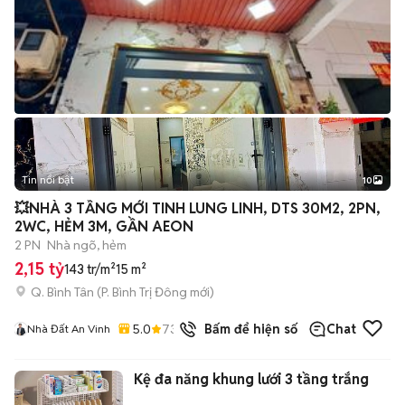
Tin nổi bật
10
+
2
💥NHÀ 3 TẦNG MỚI TINH LUNG LINH, DTS 30M2, 2PN,
2WC, HẺM 3M, GẦN AEON
2 PN
Nhà ngõ, hẻm
2,15 tỷ
143 tr/m²
15 m²
Q. Bình Tân
(
P. Bình Trị Đông
mới)
5.0
73
đã bán
Bấm để hiện số
Chat
Nhà Đất An Vinh
Kệ đa năng khung lưới 3 tầng trắng