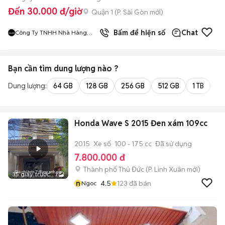
Đến 30.000 đ/giờ
Quận 1
(
P. Sài Gòn
mới)
9
đã bán
Bấm để hiện số
Chat
Công Ty TNHH Nhà Hàng
Hàn Quốc Meat And Meet
Bạn cần tìm
dung lượng
nào ?
Dung lượng:
64 GB
128 GB
256 GB
512 GB
1 TB
2 
Honda Wave S 2015 Đen xám 109cc
2015
Xe số
100 - 175 cc
Đã sử dụng
7.800.000 đ
Thành phố Thủ Đức
(
P. Linh Xuân
mới)
35 giây trước
7
n
4.5
123
đã bán
Ngoc