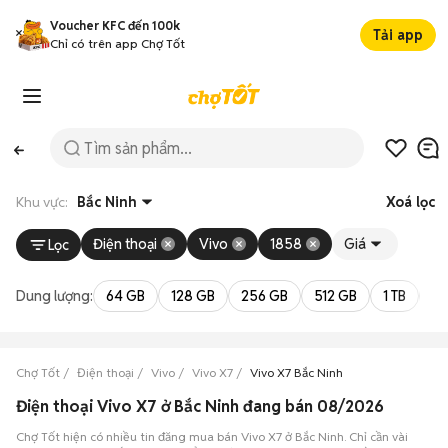
Voucher KFC đến 100k
Tải app
Chỉ có trên app Chợ Tốt
Khu vực:
Bắc Ninh
Xoá lọc
Điện thoại
Vivo
1858
Giá
Lọc
Dung lượng:
64 GB
128 GB
256 GB
512 GB
1 TB
2 
Chợ Tốt
Điện thoại
Vivo
Vivo X7
Vivo X7 Bắc Ninh
Điện thoại Vivo X7 ở Bắc Ninh đang bán 08/2026
Chợ Tốt hiện có nhiều tin đăng mua bán Vivo X7 ở Bắc Ninh. Chỉ cần vài