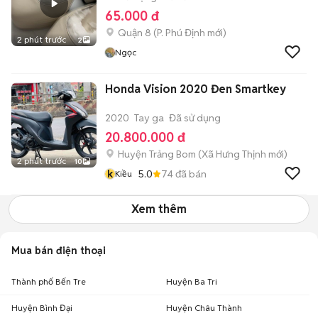
65.000 đ
Quận 8
(
P. Phú Định
mới)
2 phút trước
2
Ngọc
Honda Vision 2020 Đen Smartkey
2020
Tay ga
Đã sử dụng
20.800.000 đ
Huyện Trảng Bom
(
Xã Hưng Thịnh
mới)
2 phút trước
10
k
5.0
74
đã bán
Kiều
Xem thêm
Mua bán điện thoại
Thành phố Bến Tre
Huyện Ba Tri
Huyện Bình Đại
Huyện Châu Thành