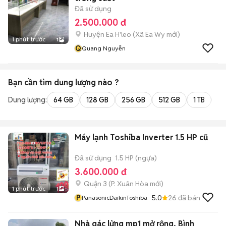
Đã sử dụng
2.500.000 đ
Huyện Ea H'leo
(
Xã Ea Wy
mới)
1 phút trước
1
Q
Quang Nguyễn
Bạn cần tìm
dung lượng
nào ?
Dung lượng:
64 GB
128 GB
256 GB
512 GB
1 TB
2 
Máy lạnh Toshiba Inverter 1.5 HP cũ
Đã sử dụng
1.5 HP (ngựa)
3.600.000 đ
Quận 3
(
P. Xuân Hòa
mới)
1 phút trước
1
P
5.0
26
đã bán
PanasonicDaikinToshiba
Nhà gác lửng mp1 mở rộng, Bình