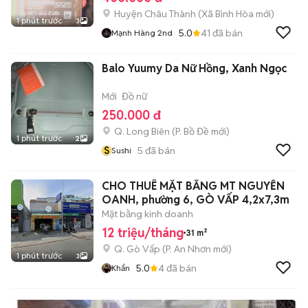
Huyện Châu Thành
(
Xã Bình Hòa
mới)
1 phút trước
3
5.0
41
đã bán
Mạnh Hàng 2nd
Balo Yuumy Da Nữ Hồng, Xanh Ngọc
Mới
Đồ nữ
250.000 đ
Q. Long Biên
(
P. Bồ Đề
mới)
1 phút trước
2
S
5
đã bán
Sushi
CHO THUÊ MẶT BẰNG MT NGUYỄN
OANH, phường 6, GÒ VẤP 4,2x7,3m
Mặt bằng kinh doanh
12 triệu/tháng
31 m²
Q. Gò Vấp
(
P. An Nhơn
mới)
1 phút trước
3
5.0
4
đã bán
Khẩn