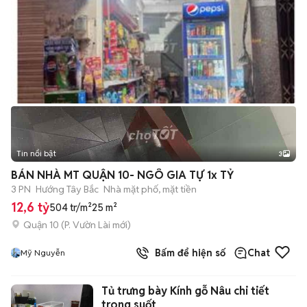
Tin nổi bật
3
BÁN NHÀ MT QUẬN 10- NGÔ GIA TỰ 1x TỶ
3 PN
Hướng Tây Bắc
Nhà mặt phố, mặt tiền
12,6 tỷ
504 tr/m²
25 m²
Quận 10
(
P. Vườn Lài
mới)
Bấm để hiện số
Chat
Mỹ Nguyễn
Tủ trưng bày Kính gỗ Nâu chi tiết
trong suốt