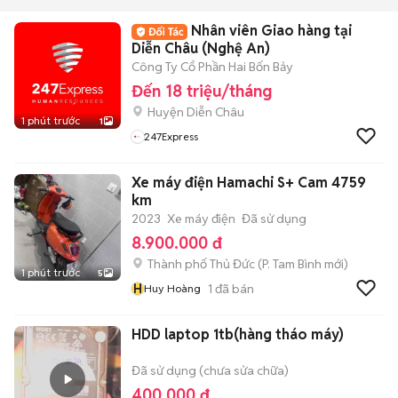
Nhân viên Giao hàng tại
Diễn Châu (Nghệ An)
Công Ty Cổ Phần Hai Bốn Bảy
Đến 18 triệu/tháng
Huyện Diễn Châu
1 phút trước
1
247Express
Xe máy điện Hamachi S+ Cam 4759
km
2023
Xe máy điện
Đã sử dụng
8.900.000 đ
Thành phố Thủ Đức
(
P. Tam Bình
mới)
1 phút trước
5
H
1
đã bán
Huy Hoàng
HDD laptop 1tb(hàng tháo máy)
Đã sử dụng (chưa sửa chữa)
400.000 đ