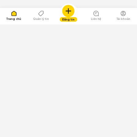
Trang chủ
Quản lý tin
Liên hệ
Tài khoản
Đăng tin
109.000 Bình chọn
Tải ứng dụng Chợ Tốt
Về Chợ Tốt
Quy chế sàn
Chính sách bảo mật
Giải quyết tranh chấp
CÔNG TY TNHH CHỢ TỐT - Người đại diện theo pháp luật:
Nguyễn Trọng Tấn; GPDKKD: 0312120782 do Sở KH & ĐT TP.HCM cấp ngày
11/01/2013;
GPMXH: 185/GP-BTTTT do Bộ Thông tin và Truyền thông
cấp ngày 09/07/2024 - Chịu trách nhiệm
nội dung: Trần Hoàng Ly.
Chính sách sử dụng