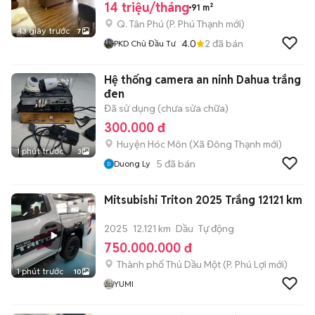
14 triệu/tháng
91 m²
Q. Tân Phú
(
P. Phú Thạnh
mới)
43 giây trước
7
4.0
2
đã bán
PKD Chủ Đầu Tư
Hệ thống camera an ninh Dahua trắng
đen
Đã sử dụng (chưa sửa chữa)
300.000 đ
Huyện Hóc Môn
(
Xã Đông Thạnh
mới)
1 phút trước
3
5
đã bán
Duong Ly
Mitsubishi Triton 2025 Trắng 12121 km
2025
12.121 km
Dầu
Tự động
750.000.000 đ
Thành phố Thủ Dầu Một
(
P. Phú Lợi
mới)
1 phút trước
10
YUMI