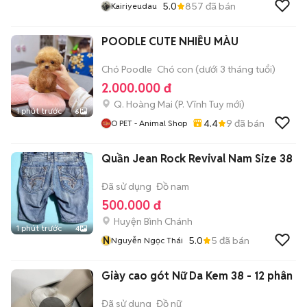
5.0
857
đã bán
Kairiyeudau
POODLE CUTE NHIỀU MÀU
Chó Poodle
Chó con (dưới 3 tháng tuổi)
2.000.000 đ
Q. Hoàng Mai
(
P. Vĩnh Tuy
mới)
1 phút trước
6
4.4
9
đã bán
O PET - Animal Shop
Quần Jean Rock Revival Nam Size 38
Đã sử dụng
Đồ nam
500.000 đ
Huyện Bình Chánh
1 phút trước
4
N
5.0
5
đã bán
Nguyễn Ngọc Thái
Giày cao gót Nữ Da Kem 38 - 12 phân
Đã sử dụng
Đồ nữ