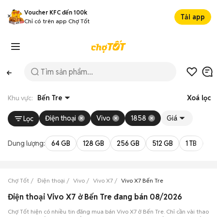
Voucher KFC đến 100k
Tải app
Chỉ có trên app Chợ Tốt
Khu vực:
Bến Tre
Xoá lọc
Điện thoại
Vivo
1858
Giá
Lọc
Dung lượng:
64 GB
128 GB
256 GB
512 GB
1 TB
2 
Chợ Tốt
Điện thoại
Vivo
Vivo X7
Vivo X7 Bến Tre
Điện thoại Vivo X7 ở Bến Tre đang bán 08/2026
Chợ Tốt hiện có nhiều tin đăng mua bán Vivo X7 ở Bến Tre. Chỉ cần vài thao