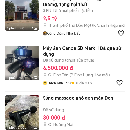
Dương, tặng nội thất
3 PN
Nhà mặt phố, mặt tiền
2,5 tỷ
Thành phố Thủ Dầu Một
(
P. Chánh Hiệp
mới)
1 phút trước
5
Cộng Đồng Nhà Đất
Máy ảnh Canon 5D Mark II Đã qua sử
dụng
Đã sử dụng (chưa sửa chữa)
6.500.000 đ
Q. Bình Tân
(
P. Bình Hưng Hòa
mới)
1 phút trước
6
t
4.9
31
đã bán
Thiên Văn
Súng massage nhỏ gọn màu Đen
Đã sử dụng
30.000 đ
Q. Hoàng Mai
1 phút trước
1