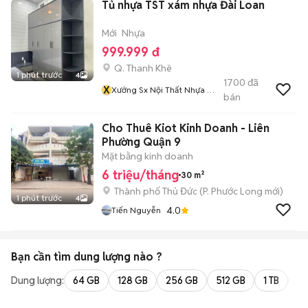
Tủ nhựa TST xám nhựa Đài Loan
Mới
Nhựa
999.999 đ
Q. Thanh Khê
1 phút trước
4
1700
đã
X
Xưởng Sx Nội Thất Nhựa ĐL
bán
Và Gỗ Cn TST Số 1 Tại ĐN
Cho Thuê Kiot Kinh Doanh - Liên
Phường Quận 9
Mặt bằng kinh doanh
6 triệu/tháng
30 m²
Thành phố Thủ Đức
(
P. Phước Long
mới)
1 phút trước
4
4.0
Tiến Nguyễn
Bạn cần tìm
dung lượng
nào ?
Dung lượng:
64 GB
128 GB
256 GB
512 GB
1 TB
2 