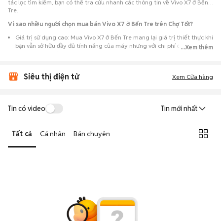
tác lọc tìm kiếm, bạn có thể tra cứu nhanh các thông tin về Vivo X7 ở Bến
Tre.
Vì sao nhiều người chọn mua bán Vivo X7 ở Bến Tre trên Chợ Tốt?
Giá trị sử dụng cao: Mua Vivo X7 ở Bến Tre mang lại giá trị thiết thực khi
bạn vẫn sở hữu đầy đủ tính năng của máy nhưng với chi phí đầu tư thấp
...Xem thêm
hơn máy đập hộp.
Lựa chọn theo sát nhu cầu: Hệ thống ghi nhận nhiều tin rao Vivo X7 ở
Siêu thị điện tử
Bến Tre, đáp ứng từ nhu cầu cần máy đẹp keng đến máy chỉ cần hoạt
Xem Cửa hàng
động ổn định.
Test máy tại chỗ: Tạo điều kiện để người mua đến tận nơi xem xét cẩn
thận, test loa, camera, wifi... để đảm bảo máy không có lỗi phát sinh.
Tin có video
Tin mới nhất
Dễ dàng thương lượng: Quá trình mua bán diễn ra trực tiếp, cho phép
hai bên trao đổi giá cả linh hoạt và có thể chốt giao dịch ngay trong
Tất cả
Cá nhân
Bán chuyên
ngày.