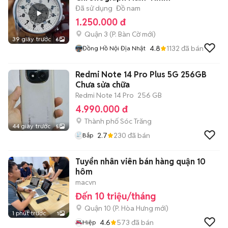
Đã sử dụng
Đồ nam
1.250.000 đ
Quận 3
(
P. Bàn Cờ
mới)
39 giây trước
6
4.8
1132
đã bán
Đồng Hồ Nội Địa Nhật
Redmi Note 14 Pro Plus 5G 256GB
Chưa sửa chữa
Redmi Note 14 Pro
256 GB
4.990.000 đ
Thành phố Sóc Trăng
44 giây trước
5
2.7
230
đã bán
Bắp
Tuyển nhân viên bán hàng quận 10
hôm
macvn
Đến 10 triệu/tháng
Quận 10
(
P. Hòa Hưng
mới)
1 phút trước
1
4.6
573
đã bán
Hiệp