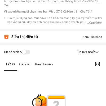
tác lọc tìm kiếm, bạn có thể tra cứu nhanh các thông tin về Vivo X7 ở Cà
Mau.
Vì sao nhiều người chọn mua bán Vivo X7 ở Cà Mau trên Chợ Tốt?
Giá trị sử dụng cao: Mua Vivo X7 ở Cà Mau mang lại giá trị thiết thực khi
bạn vẫn sở hữu đầy đủ tính năng của máy nhưng với chi phí đầu tư thấp
...Xem thêm
hơn máy đập hộp.
Lựa chọn theo sát nhu cầu: Hệ thống ghi nhận nhiều tin rao Vivo X7 ở Cà
Siêu thị điện tử
Mau, đáp ứng từ nhu cầu cần máy đẹp keng đến máy chỉ cần hoạt động
Xem Cửa hàng
ổn định.
Test máy tại chỗ: Tạo điều kiện để người mua đến tận nơi xem xét cẩn
thận, test loa, camera, wifi... để đảm bảo máy không có lỗi phát sinh.
Tin có video
Tin mới nhất
Dễ dàng thương lượng: Quá trình mua bán diễn ra trực tiếp, cho phép
hai bên trao đổi giá cả linh hoạt và có thể chốt giao dịch ngay trong
Tất cả
Cá nhân
Bán chuyên
ngày.