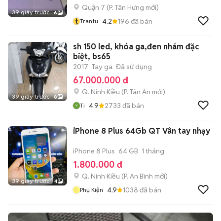
Quận 7
(
P. Tân Hưng
mới)
39 giây trước
6
t
4.2
196
đã bán
Trantu
sh 150 led, khóa ga,đen nhám đặc
biệt, bs65
2017
Tay ga
Đã sử dụng
67.000.000 đ
Q. Ninh Kiều
(
P. Tân An
mới)
39 giây trước
8
4.9
2733
đã bán
Ti
iPhone 8 Plus 64Gb QT Vân tay nhạy
iPhone 8 Plus
64 GB
1 tháng
1.800.000 đ
Q. Ninh Kiều
(
P. An Bình
mới)
39 giây trước
4
4.9
1038
đã bán
Phụ Kiện