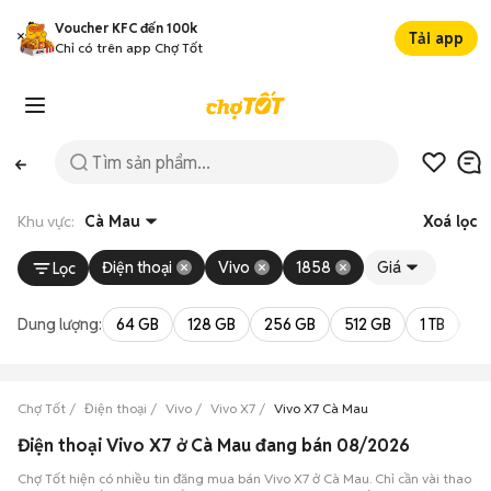
Voucher KFC đến 100k
Tải app
Chỉ có trên app Chợ Tốt
Khu vực:
Cà Mau
Xoá lọc
Điện thoại
Vivo
1858
Giá
Lọc
Dung lượng:
64 GB
128 GB
256 GB
512 GB
1 TB
2 
Chợ Tốt
Điện thoại
Vivo
Vivo X7
Vivo X7 Cà Mau
Điện thoại Vivo X7 ở Cà Mau đang bán 08/2026
Chợ Tốt hiện có nhiều tin đăng mua bán Vivo X7 ở Cà Mau. Chỉ cần vài thao