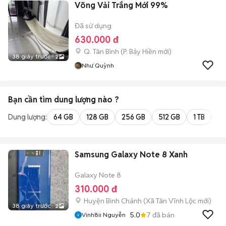
Võng Vải Trắng Mới 99%
Đã sử dụng
630.000 đ
Q. Tân Bình
(
P. Bảy Hiền
mới)
38 giây trước
2
Như Quỳnh
Bạn cần tìm
dung lượng
nào ?
Dung lượng:
64 GB
128 GB
256 GB
512 GB
1 TB
2 
Samsung Galaxy Note 8 Xanh
Galaxy Note 8
310.000 đ
Huyện Bình Chánh
(
Xã Tân Vĩnh Lộc
mới)
38 giây trước
2
5.0
7
đã bán
Vinh8ii Nguyễn