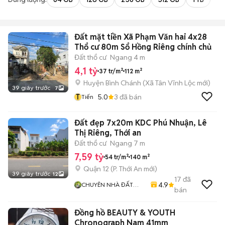
Đất mặt tiền Xã Phạm Văn hai 4x28
Thổ cư 80m Sổ Hồng Riêng chính chủ
Đất thổ cư
Ngang 4 m
4,1 tỷ
37 tr/m²
112 m²
Huyện Bình Chánh
(
Xã Tân Vĩnh Lộc
mới)
39 giây trước
7
T
5.0
3
đã bán
Tiến
Đất đẹp 7x20m KDC Phú Nhuận, Lê
Thị Riêng, Thới an
Đất thổ cư
Ngang 7 m
7,59 tỷ
54 tr/m²
140 m²
Quận 12
(
P. Thới An
mới)
39 giây trước
12
17
đã
4.9
CHUYÊN NHÀ ĐẤT
bán
QUẬN 12
Đồng hồ BEAUTY & YOUTH
Chronograph Nam 41mm