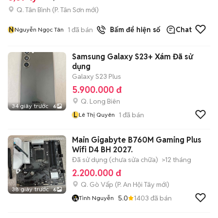
Q. Tân Bình
(
P. Tân Sơn
mới)
N
1
đã bán
Bấm để hiện số
Chat
Nguyễn Ngọc Tân
Samsung Galaxy S23+ Xám Đã sử
dụng
Galaxy S23 Plus
5.900.000 đ
Q. Long Biên
34 giây trước
6
L
1
đã bán
Lê Thị Quyên
Main Gigabyte B760M Gaming Plus
Wifi D4 BH 2027.
Đã sử dụng (chưa sửa chữa)
>12 tháng
2.200.000 đ
Q. Gò Vấp
(
P. An Hội Tây
mới)
38 giây trước
6
5.0
1403
đã bán
Tình Nguyễn