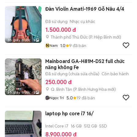
Đàn Violin Amati-1969 Gỗ Nâu 4/4
Đã sử dụng
Nhạc cụ khác
1.500.000 đ
Thành phố Thủ Đức
(
P. Hiệp Bình
mới)
38 giây trước
5
N
1.0
9
đã bán
Nam
Mainboard GA-H81M-DS2 full chức
năng không Fe
Đã sử dụng (chưa sửa chữa)
Còn bảo hành
250.000 đ
Q. Bình Tân
(
P. Bình Hưng Hòa
mới)
38 giây trước
2
5.0
19
đã bán
Ngọc Trí
laptop hp core i7 16/
Intel Core i7
16 GB
512 GB
SSD
8.900.000 đ