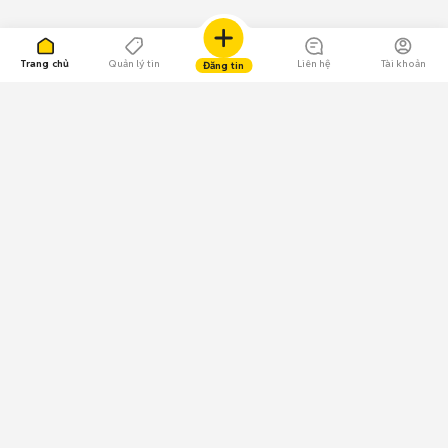
Trang chủ
Quản lý tin
Liên hệ
Tài khoản
Đăng tin
109.000 Bình chọn
Tải ứng dụng Chợ Tốt
Về Chợ Tốt
Quy chế sàn
Chính sách bảo mật
Giải quyết tranh chấp
CÔNG TY TNHH CHỢ TỐT - Người đại diện theo pháp luật:
Nguyễn Trọng Tấn; GPDKKD: 0312120782 do Sở KH & ĐT TP.HCM cấp ngày
11/01/2013;
GPMXH: 185/GP-BTTTT do Bộ Thông tin và Truyền thông
cấp ngày 09/07/2024 - Chịu trách nhiệm
nội dung: Trần Hoàng Ly.
Chính sách sử dụng