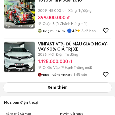
Toyota IQ Model 2010
2009
45.000 km
Xăng
Tự động
399.000.000 đ
Quận 8
(
P. Chánh Hưng
mới)
1 phút trước
13
4.9
18
đã bán
Hong Phuc Auto
VINFAST VF9- ĐỦ MÀU GIAO NGAY-
VAY 90% GIÁ TRỊ XE
2026
Mới
Điện
Tự động
1.125.000.000 đ
Q. Gò Vấp
(
P. Hạnh Thông
mới)
1 phút trước
11
1
đã bán
Ngọc Trường VinFast
Xem thêm
Mua bán điện thoại
Thành phố Cà Mau
Huyện Cái Nước