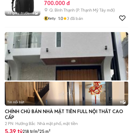
700.000 đ
Q. Bình Thạnh
(
P. Thạnh Mỹ Tây
mới)
32 giây trước
6
K
1.0
3
đã bán
Kelly
Tin nổi bật
11
+
2
CHÍNH CHỦ BÁN NHÀ MẶT TIỀN FULL NỘI THẤT CAO
CẤP
2 PN
Hướng Bắc
Nhà mặt phố, mặt tiền
5,39 tỷ
218 tr/m²
25 m²