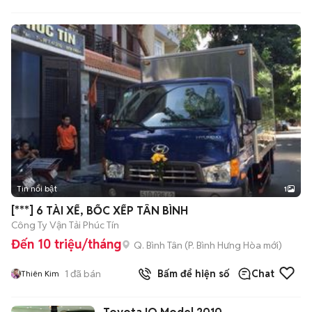
Tin nổi bật
1
[***] 6 TÀI XẾ, BỐC XẾP TÂN BÌNH
Công Ty Vận Tải Phúc Tín
Đến 10 triệu/tháng
Q. Bình Tân
(
P. Bình Hưng Hòa
mới)
1
đã bán
Bấm để hiện số
Chat
Thiên Kim