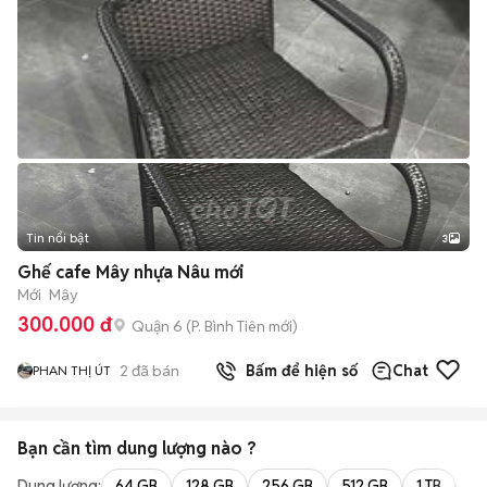
Tin nổi bật
3
Ghế cafe Mây nhựa Nâu mới
Mới
Mây
300.000 đ
Quận 6
(
P. Bình Tiên
mới)
2
đã bán
Bấm để hiện số
Chat
PHAN THỊ ÚT
Bạn cần tìm
dung lượng
nào ?
Dung lượng:
64 GB
128 GB
256 GB
512 GB
1 TB
2 