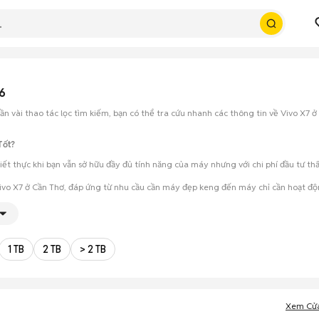
6
n vài thao tác lọc tìm kiếm, bạn có thể tra cứu nhanh các thông tin về Vivo X7 ở
Tốt?
hiết thực khi bạn vẫn sở hữu đầy đủ tính năng của máy nhưng với chi phí đầu tư t
Vivo X7 ở Cần Thơ, đáp ứng từ nhu cầu cần máy đẹp keng đến máy chỉ cần hoạt độ
ét cẩn thận, test loa, camera, wifi... để đảm bảo máy không có lỗi phát sinh.
ho phép hai bên trao đổi giá cả linh hoạt và có thể chốt giao dịch ngay trong ng
1 TB
2 TB
> 2 TB
Xem Cử