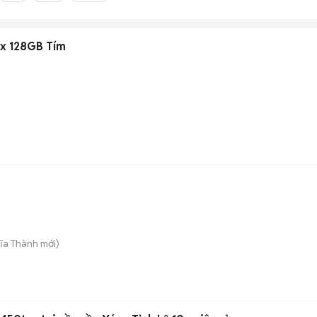
ax 128GB Tím
)
ĩa Thành
mới)