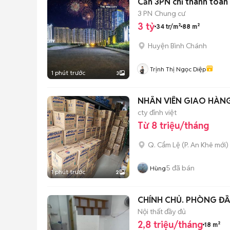
Căn 3PN chỉ thanh toán 4
3 PN
Chung cư
3 tỷ
34 tr/m²
88 m²
Huyện Bình Chánh
Trịnh Thị Ngọc Diệp
1 phút trước
3
NHÂN VIÊN GIAO HÀNG
cty đỉnh việt
Từ 8 triệu/tháng
Q. Cẩm Lệ
(
P. An Khê
mới)
5
đã bán
Hùng
1 phút trước
2
CHÍNH CHỦ. PHÒNG Đ
Nội thất đầy đủ
2,8 triệu/tháng
18 m²