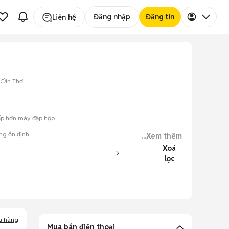
Đăng nhập
Đăng tin
Liên hệ
 Cần Thơ.
hấp hơn máy đập hộp.
ng ổn định.
...Xem thêm
Xoá
lọc
ày.
a hàng
Mua bán điện thoại