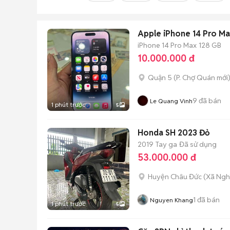
Apple iPhone 14 Pro M
iPhone 14 Pro Max
128 GB
10.000.000 đ
Quận 5
(
P. Chợ Quán
mới
9
đã bán
Le Quang Vinh
1 phút trước
5
Honda SH 2023 Đỏ
2019
Tay ga
Đã sử dụng
53.000.000 đ
Huyện Châu Đức
(
Xã Ngh
1
đã bán
Nguyen Khang
1 phút trước
5