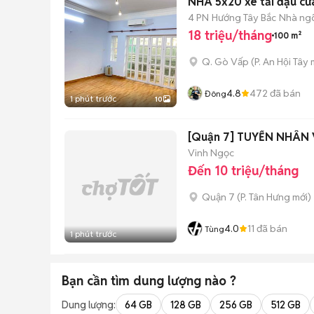
NHÀ 5x20 xe tải đậu 
4 PN
Hướng Tây Bắc
Nhà ng
18 triệu/tháng
100 m²
Q. Gò Vấp
(
P. An Hội Tây
m
4.8
472
đã bán
Đông
1 phút trước
10
[Quận 7] TUYỂN NHÂN
Vinh Ngọc
Đến 10 triệu/tháng
Quận 7
(
P. Tân Hưng
mới)
4.0
11
đã bán
Tùng
1 phút trước
Bạn cần tìm
dung lượng
nào ?
Dung lượng:
64 GB
128 GB
256 GB
512 GB