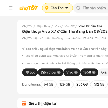
Cần Thơ
Chợ Tốt
Điện thoại
Vivo
Vivo X7
Vivo X7 Cần Thơ
Điện thoại Vivo X7 ở Cần Thơ đang bán 08/202
Chợ Tốt hiện có nhiều tin đăng mua bán Vivo X7 ở Cần Thơ. Chỉ cầ
Vì sao nhiều người chọn mua bán Vivo X7 ở Cần Thơ trên Chợ 
Giá trị sử dụng cao: Mua Vivo X7 ở Cần Thơ mang lại giá trị t
Lựa chọn theo sát nhu cầu: Hệ thống ghi nhận nhiều tin rao 
Test máy tại chỗ: Tạo điều kiện để người mua đến tận nơi xem x
Lọc
Điện thoại
Vivo
1858
Giá
Dễ dàng thương lượng: Quá trình mua bán diễn ra trực tiếp, c
Dung lượng:
64 GB
128 GB
256 GB
512 GB
Siêu thị điện tử