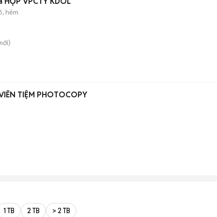
cửa HỢP VPCTY KDOL
õ, hẻm
ới)
 VIÊN TIỆM PHOTOCOPY
1 TB
2 TB
> 2 TB