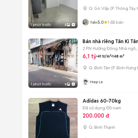
Q. Gò Vấp
(
P. Thông Tây 
5.0
1
đã bán
Tiến
1 phút trước
5
Bán nhà riêng Tân Kì 
2 PN
Hướng Đông
Nhà ngõ,
6,1 tỷ
41 tr/m²
148 m²
Q. Bình Tân
(
P. Bình Hưng
Hiep Le
1 phút trước
5
Adidas 60-70kg
Đã sử dụng
Đồ nam
200.000 đ
Q. Bình Thạnh