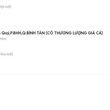
Hội
mới)
Tân Quý,P.BHH,Q.BÌNH TÂN (CÓ THƯƠNG LƯỢNG GIÁ CẢ)
 hẻm
 Hòa
mới)