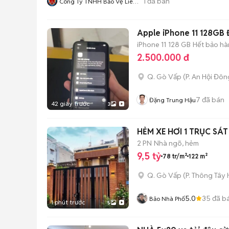
1
đã bán
Công Ty TNHH Bảo Vệ Liêm
Chính
Apple iPhone 11 128GB 
iPhone 11
128 GB
Hết bảo hà
2.500.000 đ
Q. Gò Vấp
(
P. An Hội Đôn
7
đã bán
Đặng Trung Hậu
42 giây trước
3
HẺM XE HƠI 1 TRỤC SÁ
2 PN
Nhà ngõ, hẻm
9,5 tỷ
78 tr/m²
122 m²
Q. Gò Vấp
(
P. Thông Tây 
5.0
35
đã b
Bảo Nhà Phố
1 phút trước
5