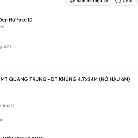
Bấm để hiện số
Chat
Đen Hư Face ID
nh
g
mới)
T MT QUANG TRUNG - DT KHỦNG 4.7x24M (NỞ HẬU 6M)
Hội
mới)
án