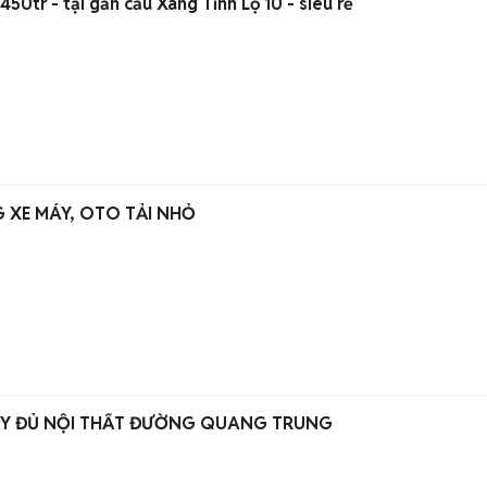
50tr - tại gần cầu Xáng Tỉnh Lộ 10 - siêu rẻ
 XE MÁY, OTO TẢI NHỎ
ẦY ĐỦ NỘI THẤT ĐƯỜNG QUANG TRUNG