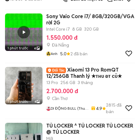
Sony Vaio Core i7/ 8GB/320GB/VGA
rời 2G
Intel Core i7
8 GB
320 GB
1.550.000 đ
Đà Nẵng
1 phút trước
6
A
5.0
2
đã bán
Anh
Xiaomi 13 Pro RomQT
12/256GB Thanh lý ★ᴛʜᴜ ᴆᴛ ᴄᴜ̃★
13 Pro
256 GB
3 tháng
2.700.000 đ
Cần Thơ
1 phút trước
4
2815
đã
4.9
DI ĐỘNG BULL (Thu
bán
Máy Cũ - Góp Ko Cần
Trả Trước)
TỦ LOCKER ^ TỦ LOCKER TỦ LOCKER
@ TỦ LOCKER
Mới