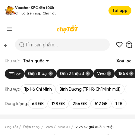
Voucher KFC đến 100k
Tải app
Chỉ có trên app Chợ Tốt
Khu vực:
Toàn quốc
Xoá lọc
Điện thoại
Đến 2 triệu đ
Vivo
1858
Lọc
Khu vực:
Tp Hồ Chí Minh
Bình Dương (TP Hồ Chí Minh mới)
Bà 
Dung lượng:
64 GB
128 GB
256 GB
512 GB
1 TB
2 
Chợ Tốt
Điện thoại
Vivo
Vivo X7
Vivo X7 giá dưới 2 triệu