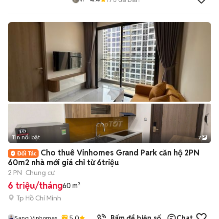
Tin nổi bật
7
+
2
Cho thuê Vinhomes Grand Park căn hộ 2PN
60m2 nhà mới giá chỉ từ 6triệu
2 PN
Chung cư
6 triệu/tháng
60 m²
Tp Hồ Chí Minh
5.0
Bấm để hiện số
Chat
Sang Vinhomes