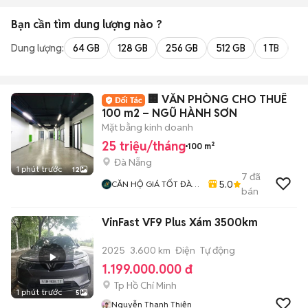
Bạn cần tìm
dung lượng
nào ?
Dung lượng:
64 GB
128 GB
256 GB
512 GB
1 TB
2 
🏢 VĂN PHÒNG CHO THUÊ
100 m2 – NGŨ HÀNH SƠN
Mặt bằng kinh doanh
25 triệu/tháng
100 m²
Đà Nẵng
1 phút trước
12
7
đã
5.0
CĂN HỘ GIÁ TỐT ĐÀ
bán
NẴNG
VinFast VF9 Plus Xám 3500km
2025
3.600 km
Điện
Tự động
1.199.000.000 đ
Tp Hồ Chí Minh
1 phút trước
5
Nguyễn Thanh Thiện