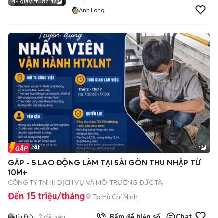
44 giây trước
12
Anh Long
Tin nổi bật
1
GẤP - 5 LAO ĐỘNG LÀM TẠI SÀI GÒN THU NHẬP TỪ
10M+
CÔNG TY TNHH DỊCH VỤ VÀ MÔI TRƯỜNG ĐỨC TÀI
Đến 15 triệu/tháng
Tp Hồ Chí Minh
2
đã bán
Bấm để hiện số
Chat
Tài Đức