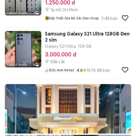
1.250.000 đ
Tp Hồ Chí Minh
1 phút trước
1
N
3
đã bán
Nội Thất Gía Rẻ Sài Gòn Shop
Samsung Galaxy S21 Ultra 128GB Đen
2 sim
Galaxy S21 Ultra
128 GB
3.000.000 đ
Đắk Lắk
1 phút trước
5
4.6
1676
đã bán
Đức Anh Retail