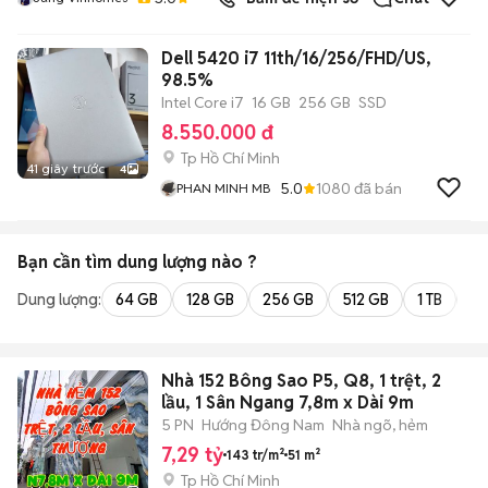
Dell 5420 i7 11th/16/256/FHD/US,
98.5%
Intel Core i7
16 GB
256 GB
SSD
8.550.000 đ
Tp Hồ Chí Minh
41 giây trước
4
5.0
1080
đã bán
PHAN MINH MB
Bạn cần tìm
dung lượng
nào ?
Dung lượng:
64 GB
128 GB
256 GB
512 GB
1 TB
2 
Nhà 152 Bông Sao P5, Q8, 1 trệt, 2
lầu, 1 Sân Ngang 7,8m x Dài 9m
5 PN
Hướng Đông Nam
Nhà ngõ, hẻm
7,29 tỷ
143 tr/m²
51 m²
Tp Hồ Chí Minh