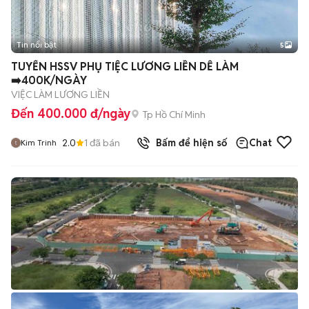
Tin nổi bật
5
TUYỂN HSSV PHỤ TIỆC LƯƠNG LIỀN DỄ LÀM
➡️400K/NGÀY
VIỆC LÀM LƯƠNG LIỀN
Đến 400.000 đ/ngày
Tp Hồ Chí Minh
2.0
1
đã bán
Bấm để hiện số
Chat
Kim Trinh