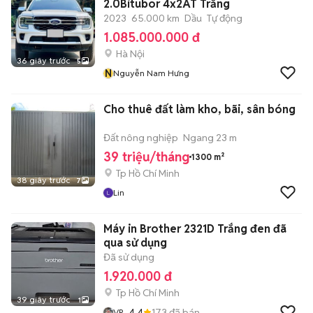
2.0Bitubor 4x2AT Trắng
2023
65.000 km
Dầu
Tự động
1.085.000.000 đ
Hà Nội
36 giây trước
5
N
Nguyễn Nam Hưng
Cho thuê đất làm kho, bãi, sân bóng
Đất nông nghiệp
Ngang 23 m
39 triệu/tháng
1300 m²
Tp Hồ Chí Minh
38 giây trước
7
Lin
Máy in Brother 2321D Trắng đen đã
qua sử dụng
Đã sử dụng
1.920.000 đ
Tp Hồ Chí Minh
39 giây trước
1
4.4
173
đã bán
VP