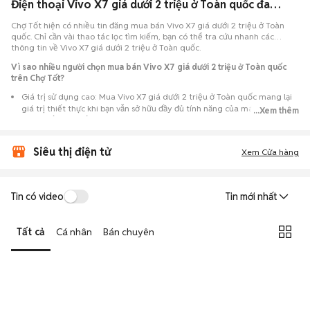
Điện thoại Vivo X7 giá dưới 2 triệu ở Toàn quốc đang bán 08/2026
Chợ Tốt hiện có nhiều tin đăng mua bán Vivo X7 giá dưới 2 triệu ở Toàn
quốc. Chỉ cần vài thao tác lọc tìm kiếm, bạn có thể tra cứu nhanh các
thông tin về Vivo X7 giá dưới 2 triệu ở Toàn quốc.
Vì sao nhiều người chọn mua bán Vivo X7 giá dưới 2 triệu ở Toàn quốc
trên Chợ Tốt?
Giá trị sử dụng cao: Mua Vivo X7 giá dưới 2 triệu ở Toàn quốc mang lại
giá trị thiết thực khi bạn vẫn sở hữu đầy đủ tính năng của máy nhưng với
...Xem thêm
chi phí đầu tư thấp hơn máy đập hộp.
Lựa chọn theo sát nhu cầu: Hệ thống ghi nhận nhiều tin rao Vivo X7 giá
Siêu thị điện tử
dưới 2 triệu ở Toàn quốc, đáp ứng từ nhu cầu cần máy đẹp keng đến
Xem Cửa hàng
máy chỉ cần hoạt động ổn định.
Test máy tại chỗ: Tạo điều kiện để người mua đến tận nơi xem xét cẩn
thận, test loa, camera, wifi... để đảm bảo máy không có lỗi phát sinh.
Tin có video
Tin mới nhất
Dễ dàng thương lượng: Quá trình mua bán diễn ra trực tiếp, cho phép
hai bên trao đổi giá cả linh hoạt và có thể chốt giao dịch ngay trong
Tất cả
Cá nhân
Bán chuyên
ngày.