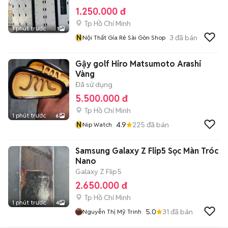
1.250.000 đ
Tp Hồ Chí Minh
1 phút trước
1
N
3
đã bán
Nội Thất Gía Rẻ Sài Gòn Shop
Gậy golf Hiro Matsumoto Arashi
Vàng
Đã sử dụng
5.500.000 đ
Tp Hồ Chí Minh
1 phút trước
6
N
4.9
225
đã bán
Nip Watch
Samsung Galaxy Z Flip5 Sọc Màn Tróc
Nano
Galaxy Z Flip5
2.650.000 đ
Tp Hồ Chí Minh
1 phút trước
4
5.0
31
đã bán
Nguyễn Thị Mỹ Trinh