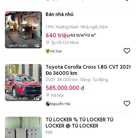
Bán nhà nhỏ
1 PN
Hướng Nam
Nhà ngõ, hẻm
640 triệu
53 tr/m²
12 m²
Tp Hồ Chí Minh
1 phút trước
3
V
Vũ Son
Toyota Corolla Cross 1.8G CVT 2021
Đỏ 36000 km
2021
36.000 km
Xăng
Tự động
585.000.000 đ
Hà Nội
1 phút trước
6
Nguyễn Hải
TỦ LOCKER % TỦ LOCKER TỦ
LOCKER @ TỦ LOCKER
Mới