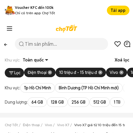
Voucher KFC đến 100k
Tải app
Chỉ có trên app Chợ Tốt
Khu vực:
Toàn quốc
Xoá lọc
Điện thoại
10 triệu đ - 15 triệu đ
Vivo
1
Lọc
Khu vực:
Tp Hồ Chí Minh
Bình Dương (TP Hồ Chí Minh mới)
Bà 
Dung lượng:
64 GB
128 GB
256 GB
512 GB
1 TB
2 
Chợ Tốt
Điện thoại
Vivo
Vivo X7
Vivo X7 giá từ 10 triệu đến 15 triệu