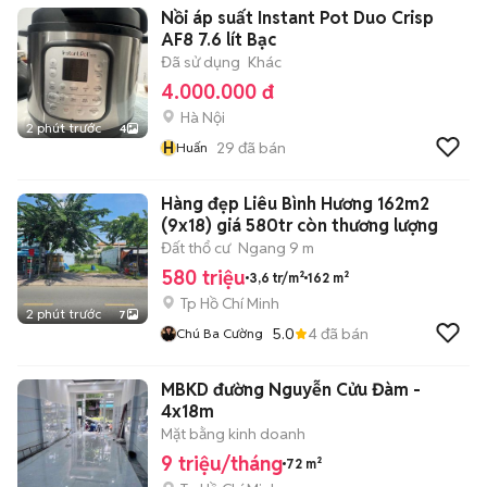
Nồi áp suất Instant Pot Duo Crisp
AF8 7.6 lít Bạc
Đã sử dụng
Khác
4.000.000 đ
Hà Nội
2 phút trước
4
H
29
đã bán
Huấn
Hàng đẹp Liêu Bình Hương 162m2
(9x18) giá 580tr còn thương lượng
Đất thổ cư
Ngang 9 m
580 triệu
3,6 tr/m²
162 m²
Tp Hồ Chí Minh
2 phút trước
7
5.0
4
đã bán
Chú Ba Cường
MBKD đường Nguyễn Cửu Đàm -
4x18m
Mặt bằng kinh doanh
9 triệu/tháng
72 m²