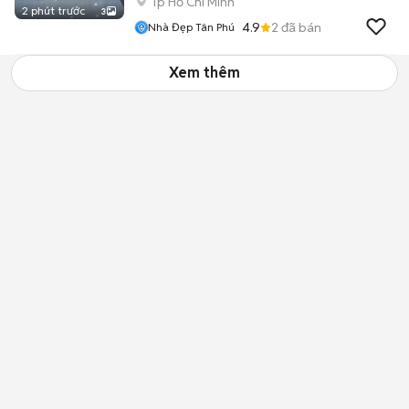
Tp Hồ Chí Minh
2 phút trước
3
4.9
2
đã bán
Nhà Đẹp Tân Phú
Xem thêm