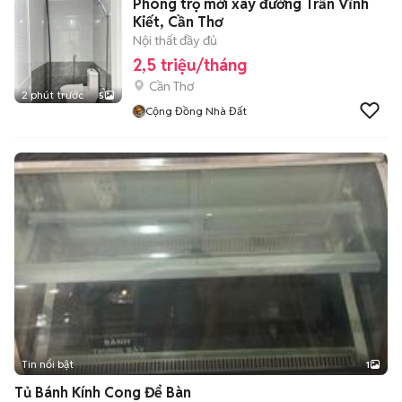
Phòng trọ mới xây đường Trần Vĩnh
Kiết, Cần Thơ
Nội thất đầy đủ
2,5 triệu/tháng
Cần Thơ
2 phút trước
5
Cộng Đồng Nhà Đất
Tin nổi bật
1
Tủ Bánh Kính Cong Để Bàn