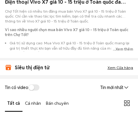
Điện thoại Vivo X7 giá 10 - 15 triệu ở Toàn quốc đang bán 08/2026
Chợ Tốt hiện có nhiều tin đăng mua bán Vivo X7 giá 10 - 15 triệu ở Toàn
quốc. Chỉ cần vài thao tác lọc tìm kiếm, bạn có thể tra cứu nhanh các
thông tin về Vivo X7 giá 10 - 15 triệu ở Toàn quốc.
Vì sao nhiều người chọn mua bán Vivo X7 giá 10 - 15 triệu ở Toàn quốc
trên Chợ Tốt?
Giá trị sử dụng cao: Mua Vivo X7 giá 10 - 15 triệu ở Toàn quốc mang lại
giá trị thiết thực khi bạn vẫn sở hữu đầy đủ tính năng của máy nhưng với
...Xem thêm
chi phí đầu tư thấp hơn máy đập hộp.
Lựa chọn theo sát nhu cầu: Hệ thống ghi nhận nhiều tin rao Vivo X7 giá
Siêu thị điện tử
10 - 15 triệu ở Toàn quốc, đáp ứng từ nhu cầu cần máy đẹp keng đến
Xem Cửa hàng
máy chỉ cần hoạt động ổn định.
Test máy tại chỗ: Tạo điều kiện để người mua đến tận nơi xem xét cẩn
thận, test loa, camera, wifi... để đảm bảo máy không có lỗi phát sinh.
Tin có video
Tin mới nhất
Dễ dàng thương lượng: Quá trình mua bán diễn ra trực tiếp, cho phép
hai bên trao đổi giá cả linh hoạt và có thể chốt giao dịch ngay trong
Tất cả
Cá nhân
Bán chuyên
ngày.