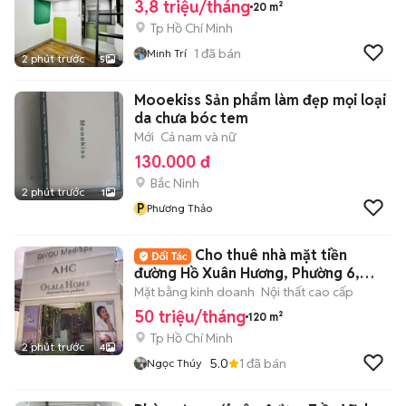
NHUẬN
3,8 triệu/tháng
20 m²
Tp Hồ Chí Minh
1
đã bán
Minh Trí
2 phút trước
5
Mooekiss Sản phẩm làm đẹp mọi loại
da chưa bóc tem
Mới
Cả nam và nữ
130.000 đ
Bắc Ninh
2 phút trước
1
P
Phương Thảo
Cho thuê nhà mặt tiền
đường Hồ Xuân Hương, Phường 6,
Quận 3
Mặt bằng kinh doanh
Nội thất cao cấp
50 triệu/tháng
120 m²
Tp Hồ Chí Minh
2 phút trước
4
5.0
1
đã bán
Ngọc Thúy