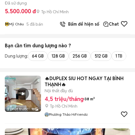
Đã sử dụng
5.500.000 đ
Tp Hồ Chí Minh
M
5
đã bán
Bấm để hiện số
Chat
Mỹ Châu
Bạn cần tìm
dung lượng
nào ?
Dung lượng:
64 GB
128 GB
256 GB
512 GB
1 TB
2 
🔥DUPLEX SIU HOT NGAY TẠI BÌNH
THẠNH🔥
Nội thất đầy đủ
4,5 triệu/tháng
38 m²
Tp Hồ Chí Minh
2 phút trước
10
Phương Thảo HiFriendz