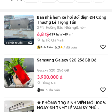
Bán nhà hẻm xe hơi đối diện ĐH Công
Thương Lê Trọng Tấn
2 PN
Hướng Bắc
Nhà ngõ, hẻm
6,8 tỷ
139 tr/m²
49 m²
Tp Hồ Chí Minh
1 phút trước
4
A
5.0
7
đã bán
Anh Tiến
Samsung Galaxy S20 256GB Đỏ
Galaxy S20
256 GB
3.900.000 đ
Đồng Nai
2 phút trước
3
5
đã bán
Trí
🍀 PHÒNG TRỌ SINH VIÊN MỚI 100%
NGAY ĐH TNMT LÊ VĂN SỸ PHÚ