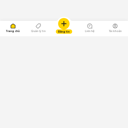
Trang chủ
Quản lý tin
Liên hệ
Tài khoản
Đăng tin
109.000 Bình chọn
Tải ứng dụng Chợ Tốt
Về Chợ Tốt
Quy chế sàn
Chính sách bảo mật
Giải quyết tranh chấp