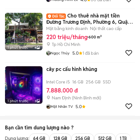
Cho thuê nhà mặt tiền
Đường Trương Định, Phường 6, Quận
3. DT: 30x20m
Mặt bằng kinh doanh
Nội thất cao cấp
220 triệu/tháng
600 m²
Tp Hồ Chí Minh
1 phút trước
4
5.0
1
đã bán
Ngọc Thúy
cây pc cấu hình khủng
Intel Core i5
16 GB
256 GB
SSD
7.888.000 đ
Nam Định
(
Ninh Bình
mới)
1 phút trước
3
5.0
Mặt Nhăn TV
Bạn cần tìm
dung lượng
nào ?
Dung lượng:
64 GB
128 GB
256 GB
512 GB
1 TB
2 