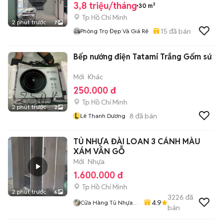
3,8 triệu/tháng
30 m²
Tp Hồ Chí Minh
2 phút trước
7
15
đã bán
Phòng Trọ Đẹp Và Giá Rẻ
Bếp nướng điện Tatami Trắng Gốm sứ
Mới
Khác
250.000 đ
Tp Hồ Chí Minh
2 phút trước
2
L
8
đã bán
Lê Thanh Dương
TỦ NHỰA ĐÀI LOAN 3 CÁNH MÀU
XÁM VÂN GỖ
Mới
Nhựa
1.600.000 đ
Tp Hồ Chí Minh
2 phút trước
6
3226
đã
4.9
Cửa Hàng Tủ Nhựa
bán
Đài Loan Hoàng
Quân