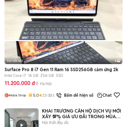
Tin nổi bật
6
+
2
Surface Pro 8 i7 Gen 11 Ram 16 SSD256GB cảm ứng 2k
Intel Core i7
16 GB
256 GB
SSD
11.200.000 đ
Hà Nội
5.0
23
đã bán
Bấm để hiện số
Chat
Akiba Shop
KHAI TRƯƠNG CĂN HỘ DỊCH VỤ MỚI
XÂY 💯% GIÁ ƯU ĐÃI TRONG MÙA
CAO ĐIỂM
Nội thất đầy đủ