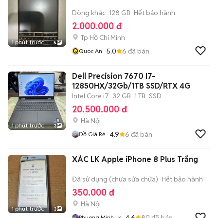
Dòng khác
128 GB
Hết bảo hành
2.000.000 đ
Tp Hồ Chí Minh
1 phút trước
5
Q
5.0
6
đã bán
Quoc An
Dell Precision 7670 I7-
12850HX/32Gb/1TB SSD/RTX 4G
Intel Core i7
32 GB
1 TB
SSD
20.500.000 đ
Hà Nội
1 phút trước
3
4.9
6
đã bán
Đồ Giá Rẻ
XÁC LK Apple iPhone 8 Plus Trắng
Đã sử dụng (chưa sửa chữa)
Hết bảo hành
350.000 đ
Hà Nội
1 phút trước
3
4.6
80
đã bán
Phuong Minh Lk