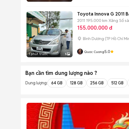
Toyota Innova G 2011 Bạ
2011
195.000 km
Xăng
Số s
155.000.000 đ
Bình Dương
(
TP Hồ Chí Mi
5.0
Quoc Cuong
1 phút trước
5
Bạn cần tìm
dung lượng
nào ?
Dung lượng:
64 GB
128 GB
256 GB
512 GB