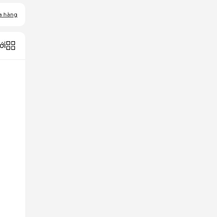
a hàng
ới