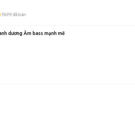
7699
đã bán
Xanh dương Âm bass mạnh mẽ