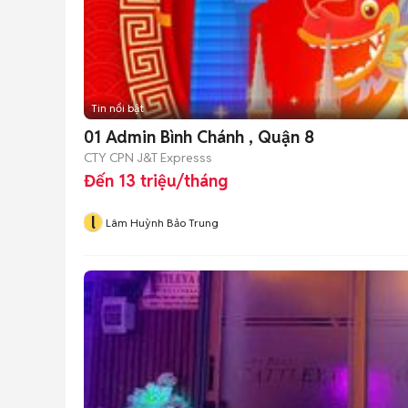
Tin nổi bật
01 Admin Bình Chánh , Quận 8
CTY CPN J&T Expresss
Đến 13 triệu/tháng
l
Lâm Huỳnh Bảo Trung