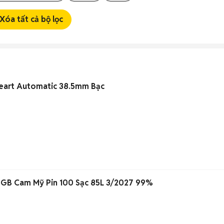
Xóa tất cả bộ lọc
eart Automatic 38.5mm Bạc
6GB Cam Mỹ Pin 100 Sạc 85L 3/2027 99%