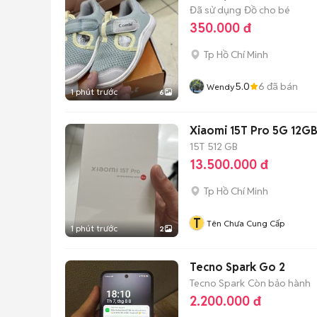
Đã sử dụng
Đồ cho bé
350.000 đ
Tp Hồ Chí Minh
5.0
6
đã bán
Wendy
1 phút trước
6
Xiaomi 15T Pro 5G 12G
15T
512 GB
13.500.000 đ
Tp Hồ Chí Minh
T
Tên Chưa Cung Cấp
1 phút trước
2
Tecno Spark Go 2
Tecno Spark
Còn bảo hành
2.200.000 đ