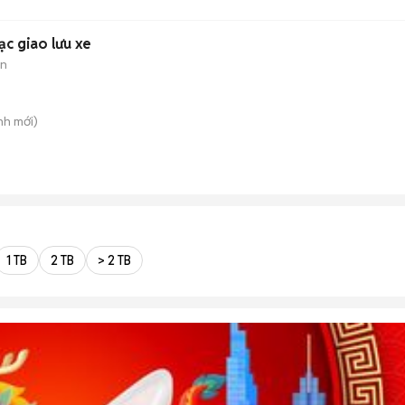
c giao lưu xe
àn
nh
mới)
1 TB
2 TB
> 2 TB