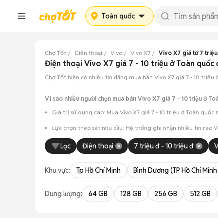
Toàn quốc
Chợ Tốt
Điện thoại
Vivo
Vivo X7
Vivo X7 giá từ 7 triệu
Điện thoại Vivo X7 giá 7 - 10 triệu ở Toàn quố
Chợ Tốt hiện có nhiều tin đăng mua bán Vivo X7 giá 7 - 10 triệu ở
Vì sao nhiều người chọn mua bán Vivo X7 giá 7 - 10 triệu ở To
Giá trị sử dụng cao: Mua Vivo X7 giá 7 - 10 triệu ở Toàn quốc
Lựa chọn theo sát nhu cầu: Hệ thống ghi nhận nhiều tin rao V
Test máy tại chỗ: Tạo điều kiện để người mua đến tận nơi xem x
Lọc
Điện thoại
7 triệu đ - 10 triệu đ
V
Dễ dàng thương lượng: Quá trình mua bán diễn ra trực tiếp, c
Khu vực:
Tp Hồ Chí Minh
Bình Dương (TP Hồ Chí Minh
Dung lượng:
64 GB
128 GB
256 GB
512 GB