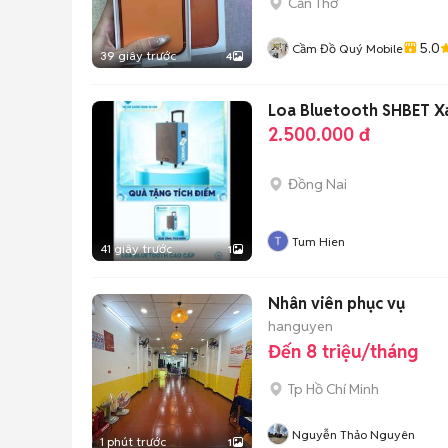
Cần Thơ
5.0
Cầm Đồ Quý Mobile
39 giây trước
4
Loa Bluetooth SHBET 
2.500.000 đ
Đồng Nai
Tum Hien
41 giây trước
1
Nhân viên phục vụ
hanguyen
Đến 8 triệu/tháng
Tp Hồ Chí Minh
Nguyễn Thảo Nguyên
1 phút trước
1