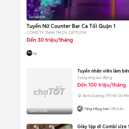
Tin nổi bật
Tuyển Nữ Counter Bar Ca Tối Quận 1
CÔNG TY TNHH TM DV CATTLEYA
Đến 30 triệu/tháng
Ly
Tuyển nhân viên làm bê
Cung ứng lao động
Đến 100 triệu/tháng
Bình Dương
(
TP Hồ Chí Mi
1
đã bán
Tăng Hồng Sơn
1 phút trước
Giày tập đi Combi size