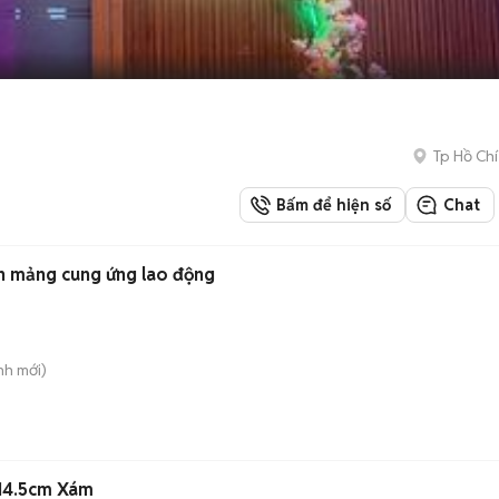
Tp Hồ Chí
Bấm để hiện số
Chat
n mảng cung ứng lao động
nh
mới)
 14.5cm Xám