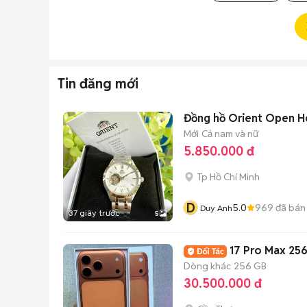
Tin đăng mới
Đồng hồ Orient Open H
Mới
Cả nam và nữ
5.850.000 đ
Tp Hồ Chí Minh
D
5.0
969
đã bán
Duy Anh
37 giây trước
5
17 Pro Max 25
Dòng khác
256 GB
30.500.000 đ