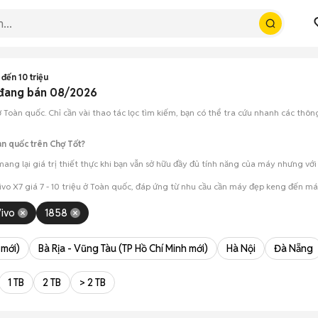
 đến 10 triệu
c đang bán 08/2026
 Toàn quốc. Chỉ cần vài thao tác lọc tìm kiếm, bạn có thể tra cứu nhanh các thông 
àn quốc trên Chợ Tốt?
 mang lại giá trị thiết thực khi bạn vẫn sở hữu đầy đủ tính năng của máy nhưng với
ivo X7 giá 7 - 10 triệu ở Toàn quốc, đáp ứng từ nhu cầu cần máy đẹp keng đến má
ét cẩn thận, test loa, camera, wifi... để đảm bảo máy không có lỗi phát sinh.
ivo
1858
ho phép hai bên trao đổi giá cả linh hoạt và có thể chốt giao dịch ngay trong ng
 mới)
Bà Rịa - Vũng Tàu (TP Hồ Chí Minh mới)
Hà Nội
Đà Nẵng
1 TB
2 TB
> 2 TB