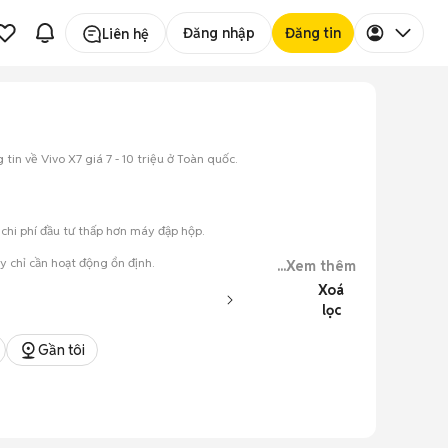
Đăng nhập
Đăng tin
Liên hệ
tin về Vivo X7 giá 7 - 10 triệu ở Toàn quốc.
 chi phí đầu tư thấp hơn máy đập hộp.
y chỉ cần hoạt động ổn định.
...Xem thêm
Xoá
lọc
ày.
Gần tôi