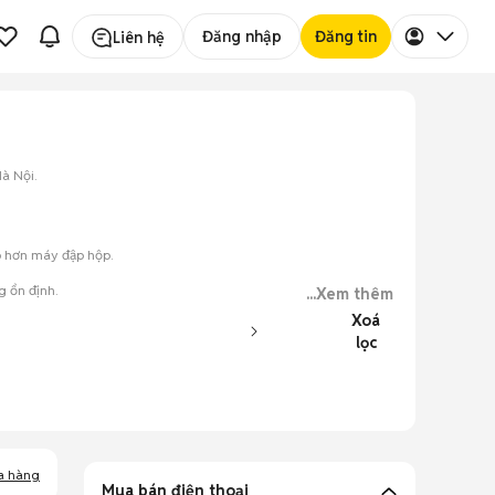
Đăng nhập
Đăng tin
Liên hệ
à Nội.
ấp hơn máy đập hộp.
g ổn định.
...Xem thêm
Xoá
lọc
ày.
a hàng
Mua bán điện thoại