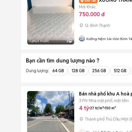
XƯỞNG THANH
Mới
Khác
750.000 đ
Q. Bình Thạnh
Xưởng Nệm Sài Gòn Bình T
1 phút trước
2
Bạn cần tìm
dung lượng
nào ?
Dung lượng:
64 GB
128 GB
256 GB
512 GB
Bán nhà phố khu A hoà 
3 PN
Nhà mặt phố, mặt tiền
4 tỷ
27 tr/m²
150 m²
Thành phố Thủ Dầu Một
(