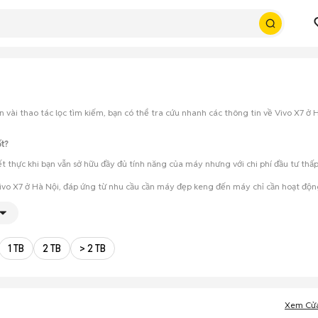
 vài thao tác lọc tìm kiếm, bạn có thể tra cứu nhanh các thông tin về Vivo X7 ở H
ốt?
iết thực khi bạn vẫn sở hữu đầy đủ tính năng của máy nhưng với chi phí đầu tư th
Vivo X7 ở Hà Nội, đáp ứng từ nhu cầu cần máy đẹp keng đến máy chỉ cần hoạt độn
ét cẩn thận, test loa, camera, wifi... để đảm bảo máy không có lỗi phát sinh.
ho phép hai bên trao đổi giá cả linh hoạt và có thể chốt giao dịch ngay trong ng
1 TB
2 TB
> 2 TB
Xem Cử