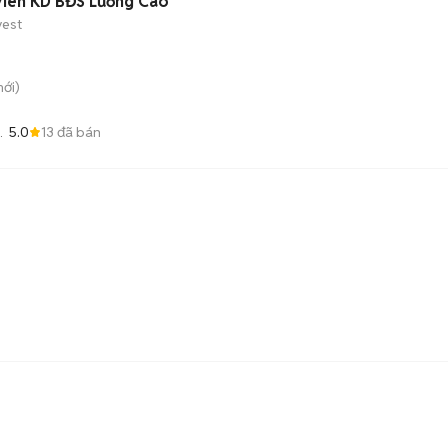
Viên KD BĐS Lương Cao
vest
ới)
5.0
13
đã bán
N