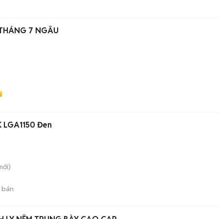
I THÁNG 7 NGÂU
K LGA1150 Đen
ới)
 bán