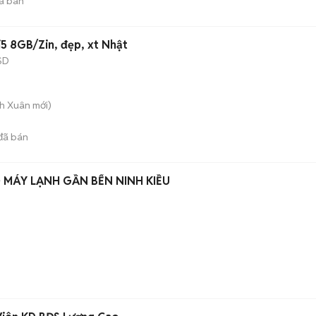
ã bán
5 8GB/Zin, đẹp, xt Nhật
SD
nh Xuân
mới)
đã bán
MÁY LẠNH GẦN BẾN NINH KIỀU