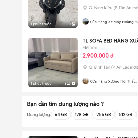
Q. Ninh Kiều
(
P. Tân An
mớ
Cửa Hàng Xe Máy Hoàng H
1 phút trước
5
TL SOFA BED HÀNG XU
Mới
Vải
2.900.000 đ
Q. Bình Tân
(
P. An Lạc
mới
Cửa Hàng Xưởng Nội Thất
1 phút trước
6
Gỗ
Bạn cần tìm
dung lượng
nào ?
Dung lượng:
64 GB
128 GB
256 GB
512 GB