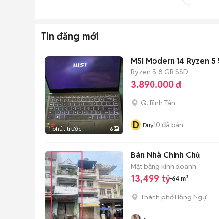
Tin đăng mới
MSI Modern 14 Ryzen 5 
Ryzen 5
8 GB
SSD
3.890.000 đ
Q. Bình Tân
D
10
đã bán
Duy
1 phút trước
6
Bán Nhà Chính Chủ
Mặt bằng kinh doanh
13,499 tỷ
64 m²
Thành phố Hồng Ngự