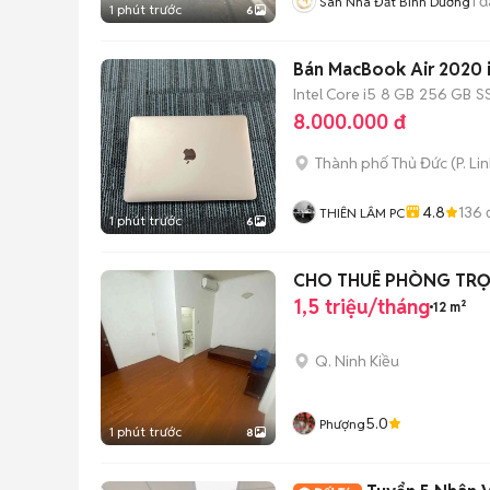
1
đ
Sàn Nhà Đất Bình Dương
1 phút trước
6
Bán MacBook Air 2020 i
Intel Core i5
8 GB
256 GB
S
8.000.000 đ
Thành phố Thủ Đức
(
P. Li
4.8
136
THIÊN LÂM PC
1 phút trước
6
CHO THUÊ PHÒNG TRỌ 
1,5 triệu/tháng
12 m²
Q. Ninh Kiều
5.0
Phượng
1 phút trước
8