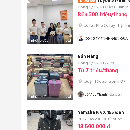
Tuyển 5 Nhân 
Công Ty TNHH Điền Quân In
Đến 200 triệu/tháng
Q. Tân Phú
(
P. Tây Thạnh
m
CÔNG TY TNHH ĐIỀN QUÂ
1 phút trước
5
INVEST
Bán Hàng
Công Ty TNHH K87K
Từ 7 triệu/tháng
Quận 1
(
P. Sài Gòn
mới)
1
đã bán
Lê Viết Thành
1 phút trước
5
Yamaha NVX 155 Đen
2017
Tay ga
Đã sử dụng
18.500.000 đ