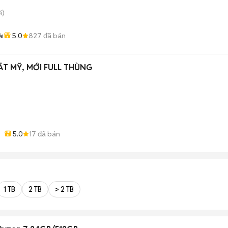
i)
5.0
827
đã bán
ải
ẤT MỸ, MỚI FULL THÙNG
)
5.0
17
đã bán
1 TB
2 TB
> 2 TB