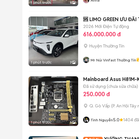
Anna
1 phút trước
5
🆘 LIMO GREEN ƯU ĐÃ
2026
Mới
Điện
Tự động
616.000.000 đ
Huyện Thường Tín
Mr Núi VinFast Thường Tín
1 phút trước
7
Mainboard Asus H81M-
Đã sử dụng (chưa sửa chữa)
250.000 đ
Q. Gò Vấp
(
P. An Hội Tây
m
5.0
1404
đã
Tình Nguyễn
1 phút trước
5