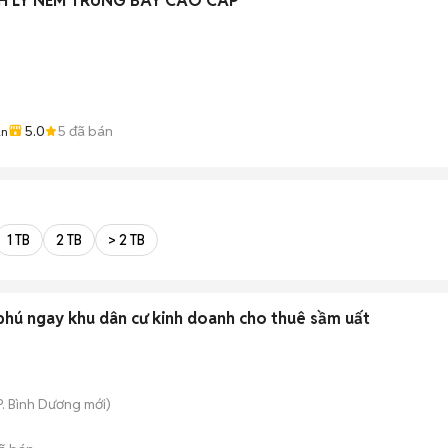
 LY NÊM TRUNG BÀY CAO CAP
5.0
5
đã bán
ân
1 TB
2 TB
> 2 TB
phú ngay khu dân cư kinh doanh cho thuê sầm uất
P. Bình Dương
mới)