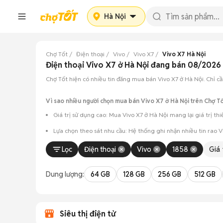
Hà Nội
Chợ Tốt
Điện thoại
Vivo
Vivo X7
Vivo X7 Hà Nội
Điện thoại Vivo X7 ở Hà Nội đang bán 08/2026
Chợ Tốt hiện có nhiều tin đăng mua bán Vivo X7 ở Hà Nội. Chỉ cần
Vì sao nhiều người chọn mua bán Vivo X7 ở Hà Nội trên Chợ T
Giá trị sử dụng cao: Mua Vivo X7 ở Hà Nội mang lại giá trị th
Lựa chọn theo sát nhu cầu: Hệ thống ghi nhận nhiều tin rao 
Test máy tại chỗ: Tạo điều kiện để người mua đến tận nơi xem x
Lọc
Điện thoại
Vivo
1858
Giá
Dễ dàng thương lượng: Quá trình mua bán diễn ra trực tiếp, c
Dung lượng:
64 GB
128 GB
256 GB
512 GB
Siêu thị điện tử