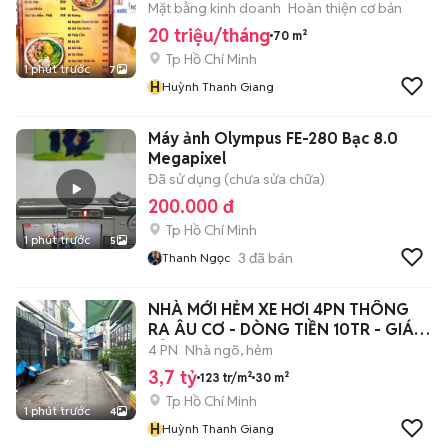
BÁN BÍCH150TR
Mặt bằng kinh doanh
Hoàn thiện cơ bản
20 triệu/tháng
70 m²
Tp Hồ Chí Minh
1 phút trước
7
H
Huỳnh Thanh Giang
Máy ảnh Olympus FE-280 Bạc 8.0
Megapixel
Đã sử dụng (chưa sửa chữa)
200.000 đ
Tp Hồ Chí Minh
1 phút trước
5
3
đã bán
Thanh Ngọc
NHÀ MỚI HẺM XE HƠI 4PN THÔNG
RA ÂU CƠ - DÒNG TIỀN 10TR - GIÁ 3
TỶ 7
4 PN
Nhà ngõ, hẻm
3,7 tỷ
123 tr/m²
30 m²
Tp Hồ Chí Minh
1 phút trước
4
H
Huỳnh Thanh Giang