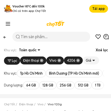
Voucher KFC đến 100k
Tải app
Chỉ có trên app Chợ Tốt
Khu vực:
Toàn quốc
Xoá lọc
Điện thoại
Vivo
4206
Giá
Lọc
Khu vực:
Tp Hồ Chí Minh
Bình Dương (TP Hồ Chí Minh mới)
Bà 
Dung lượng:
64 GB
128 GB
256 GB
512 GB
1 TB
2 
Chợ Tốt
Điện thoại
Vivo
Vivo Y20g