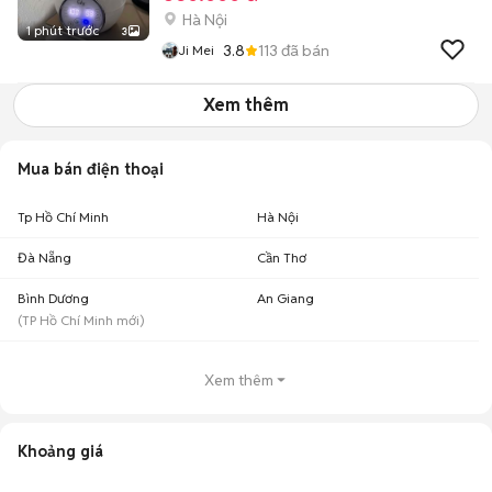
Hà Nội
1 phút trước
3
3.8
113
đã bán
Ji Mei
Xem thêm
Mua bán điện thoại
Tp Hồ Chí Minh
Hà Nội
Đà Nẵng
Cần Thơ
Bình Dương
An Giang
(
TP Hồ Chí Minh
mới)
Xem thêm
Khoảng giá