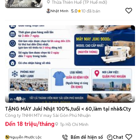
Thừa Thiên Huế
(
TP Huế
mới)
1 phút trước
4
5.0
10
đã bán
Nhật Minh
Tin nổi bật
1
TẶNG MÁY Juki Nhật 100%,tuổi < 60,làm tại nhà&Cty
Công ty TNHH MTV may Sài Gòn Phú Nhuận
Đến 18 triệu/tháng
Tp Hồ Chí Minh
N
Bấm để hiện số
Chat
Nguyễn Phước Lộc