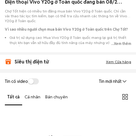
Điện thoại Vivo Y20g ở Toàn quốc đang bán 08/2026
Chợ Tốt hiện có nhiều tin đăng mua bán Vivo Y20g ở Toàn quốc. Chỉ cần
vài thao tác lọc tìm kiếm, bạn có thể tra cứu nhanh các thông tin về Vivo
Y20g ở Toàn quốc.
Vì sao nhiều người chọn mua bán Vivo Y20g ở Toàn quốc trên Chợ Tốt?
Giá trị sử dụng cao: Mua Vivo Y20g ở Toàn quốc mang lại giá trị thiết
thực khi bạn vẫn sở hữu đầy đủ tính năng của máy nhưng với chi phí đầu
...Xem thêm
tư thấp hơn máy đập hộp.
Lựa chọn theo sát nhu cầu: Hệ thống ghi nhận nhiều tin rao Vivo Y20g ở
Siêu thị điện tử
Toàn quốc, đáp ứng từ nhu cầu cần máy đẹp keng đến máy chỉ cần hoạt
Xem Cửa hàng
động ổn định.
Test máy tại chỗ: Tạo điều kiện để người mua đến tận nơi xem xét cẩn
thận, test loa, camera, wifi... để đảm bảo máy không có lỗi phát sinh.
Tin có video
Tin mới nhất
Dễ dàng thương lượng: Quá trình mua bán diễn ra trực tiếp, cho phép
hai bên trao đổi giá cả linh hoạt và có thể chốt giao dịch ngay trong
Tất cả
Cá nhân
Bán chuyên
ngày.