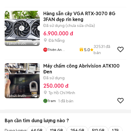
Hàng sẵn cây VGA RTX-3070 8G
3FAN đẹp rin keng
Đã sử dụng (chưa sửa chữa)
6.900.000 đ
Đà Nẵng
1 phút trước
1
32531
đã
5.0
Thiên An
bán
Computer
Máy chấm công Abrivision ATK100
Đen
Đã sử dụng
250.000 đ
Tp Hồ Chí Minh
1 phút trước
3
1
đã bán
Tram
Bạn cần tìm
dung lượng
nào ?
Dung lượng:
64 GB
128 GB
256 GB
512 GB
1 TB
2 