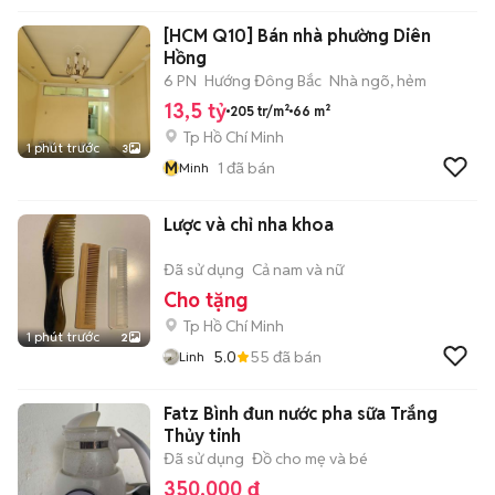
[HCM Q10] Bán nhà phường Diên
Hồng
6 PN
Hướng Đông Bắc
Nhà ngõ, hẻm
13,5 tỷ
205 tr/m²
66 m²
Tp Hồ Chí Minh
1 phút trước
3
M
1
đã bán
Minh
Lược và chỉ nha khoa
Đã sử dụng
Cả nam và nữ
Cho tặng
Tp Hồ Chí Minh
1 phút trước
2
5.0
55
đã bán
Linh
Fatz Bình đun nước pha sữa Trắng
Thủy tinh
Đã sử dụng
Đồ cho mẹ và bé
350.000 đ