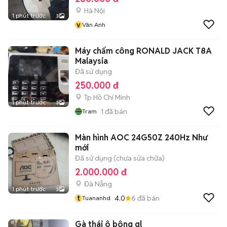
Hà Nội
1 phút trước
3
v
Vân Anh
Máy chấm công RONALD JACK T8A
Malaysia
Đã sử dụng
250.000 đ
Tp Hồ Chí Minh
1 phút trước
3
1
đã bán
Tram
Màn hình AOC 24G50Z 240Hz Như
mới
Đã sử dụng (chưa sửa chữa)
2.000.000 đ
Đà Nẵng
1 phút trước
3
t
4.0
6
đã bán
Tuananhd
Gà thái ô bông gl