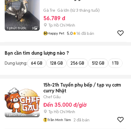
Gà Tre
Gà lớn (từ 3 tháng tuổi)
56.789 đ
Tp Hồ Chí Minh
1 phút trước
2
H
5.0
16
đã bán
Happy Pet
Bạn cần tìm
dung lượng
nào ?
Dung lượng:
64 GB
128 GB
256 GB
512 GB
1 TB
2 
15h-21h Tuyển phụ bếp / tạp vụ cơm
curry Nhật
Chef Gấu
Đến 35.000 đ/giờ
Tp Hồ Chí Minh
1 phút trước
3
T
2
đã bán
Trần Minh Tâm