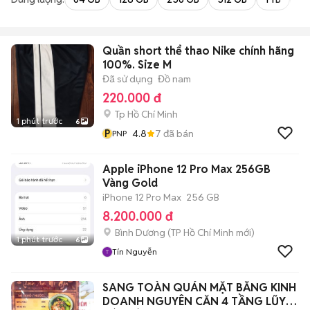
Quần short thể thao Nike chính hãng
100%. Size M
Đã sử dụng
Đồ nam
220.000 đ
Tp Hồ Chí Minh
1 phút trước
6
P
4.8
7
đã bán
PNP
Apple iPhone 12 Pro Max 256GB
Vàng Gold
iPhone 12 Pro Max
256 GB
8.200.000 đ
Bình Dương
(
TP Hồ Chí Minh
mới)
1 phút trước
6
Tín Nguyễn
SANG TOÀN QUÁN MẶT BẰNG KINH
DOANH NGUYÊN CĂN 4 TẦNG LŨY