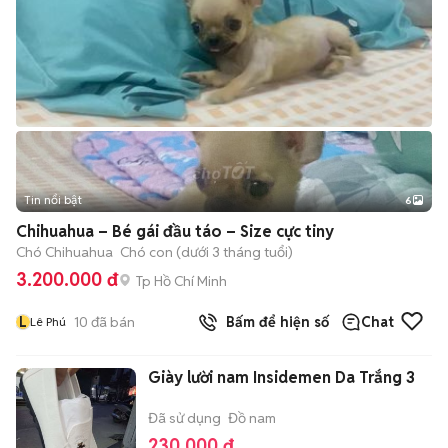
Tin nổi bật
6
+
2
Chihuahua – Bé gái đầu táo – Size cực tiny
Chó Chihuahua
Chó con (dưới 3 tháng tuổi)
3.200.000 đ
Tp Hồ Chí Minh
L
10
đã bán
Bấm để hiện số
Chat
Lê Phú
Giày lười nam Insidemen Da Trắng 3
Đã sử dụng
Đồ nam
230.000 đ