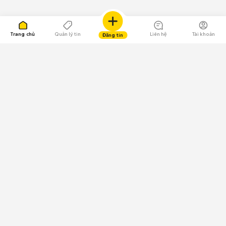
Trang chủ
Quản lý tin
Liên hệ
Tài khoản
Đăng tin
109.000 Bình chọn
Tải ứng dụng Chợ Tốt
Về Chợ Tốt
Quy chế sàn
Chính sách bảo mật
Giải quyết tranh chấp
CÔNG TY TNHH CHỢ TỐT - Người đại diện theo pháp luật:
Nguyễn Trọng Tấn; GPDKKD: 0312120782 do Sở KH & ĐT TP.HCM cấp ngày
11/01/2013;