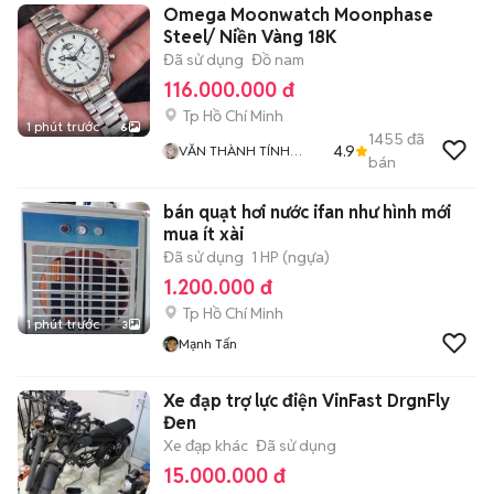
Omega Moonwatch Moonphase
Steel/ Niền Vàng 18K
Đã sử dụng
Đồ nam
116.000.000 đ
Tp Hồ Chí Minh
1 phút trước
6
1455
đã
4.9
VĂN THÀNH TÍNH
bán
AUTHENTICWATCH
bán quạt hơi nước ifan như hình mới
mua ít xài
Đã sử dụng
1 HP (ngựa)
1.200.000 đ
Tp Hồ Chí Minh
1 phút trước
3
Mạnh Tấn
Xe đạp trợ lực điện VinFast DrgnFly
Đen
Xe đạp khác
Đã sử dụng
15.000.000 đ