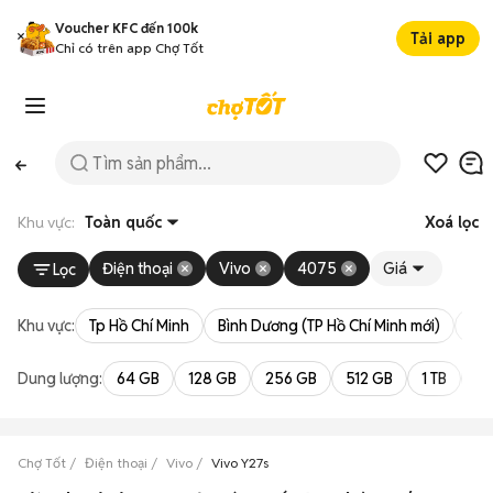
Voucher KFC đến 100k
Tải app
Chỉ có trên app Chợ Tốt
Khu vực:
Toàn quốc
Xoá lọc
Điện thoại
Vivo
4075
Giá
Lọc
Khu vực:
Tp Hồ Chí Minh
Bình Dương (TP Hồ Chí Minh mới)
Bà 
Dung lượng:
64 GB
128 GB
256 GB
512 GB
1 TB
2 
Chợ Tốt
Điện thoại
Vivo
Vivo Y27s