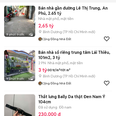
Bán nhà gần đường Lê Thị Trung, An
Phú, 2.65 tỷ
Nhà mặt phố, mặt tiền
2,65 tỷ
Bình Dương
(
TP Hồ Chí Minh
mới)
9 phút trước
3
Cộng Đồng Nhà Đất
Bán nhà sổ riêng trung tâm Lái Thiêu,
101m2, 3 tỷ
2 PN
Nhà mặt phố, mặt tiền
3 tỷ
30 tr/m²
101 m²
Bình Dương
(
TP Hồ Chí Minh
mới)
9 phút trước
5
Cộng Đồng Nhà Đất
Thắt lưng Bally Da thật Đen Nam Ý
104cm
Đã sử dụng
Đồ nam
230.000 đ