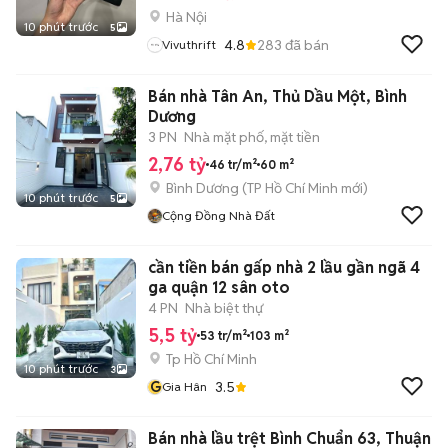
Hà Nội
10 phút trước
5
4.8
283
đã bán
Vivuthrift
Bán nhà Tân An, Thủ Dầu Một, Bình
Dương
3 PN
Nhà mặt phố, mặt tiền
2,76 tỷ
46 tr/m²
60 m²
Bình Dương
(
TP Hồ Chí Minh
mới)
10 phút trước
5
Cộng Đồng Nhà Đất
cần tiền bán gấp nhà 2 lầu gần ngã 4
ga quận 12 sân oto
4 PN
Nhà biệt thự
5,5 tỷ
53 tr/m²
103 m²
Tp Hồ Chí Minh
10 phút trước
3
G
3.5
Gia Hân
Bán nhà lầu trệt Bình Chuẩn 63, Thuận