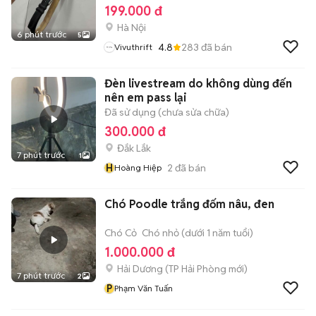
199.000 đ
Hà Nội
6 phút trước
5
4.8
283
đã bán
Vivuthrift
Đèn livestream do không dùng đến
nên em pass lại
Đã sử dụng (chưa sửa chữa)
300.000 đ
Đắk Lắk
7 phút trước
1
H
2
đã bán
Hoàng Hiệp
Chó Poodle trắng đốm nâu, đen
Chó Cỏ
Chó nhỏ (dưới 1 năm tuổi)
1.000.000 đ
Hải Dương
(
TP Hải Phòng
mới)
7 phút trước
2
P
Phạm Văn Tuấn