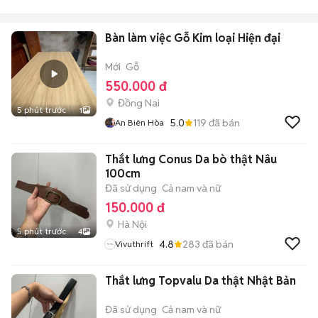
Bàn làm việc Gỗ Kim loại Hiện đại
Mới
Gỗ
550.000 đ
Đồng Nai
5 phút trước
1
5.0
119
đã bán
An Biên Hòa
Thắt lưng Conus Da bò thật Nâu
100cm
Đã sử dụng
Cả nam và nữ
150.000 đ
Hà Nội
5 phút trước
4
4.8
283
đã bán
Vivuthrift
Thắt lưng Topvalu Da thật Nhật Bản
Đã sử dụng
Cả nam và nữ