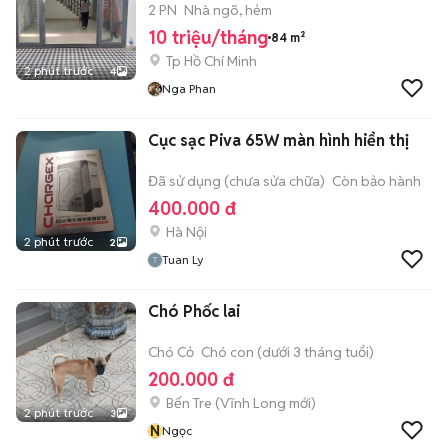
2 PN
Nhà ngõ, hẻm
10 triệu/tháng
84 m²
Tp Hồ Chí Minh
2 phút trước
4
Nga Phan
Cục sạc Piva 65W màn hình hiển thị
Đã sử dụng (chưa sửa chữa)
Còn bảo hành
400.000 đ
Hà Nội
2 phút trước
2
Tuan Ly
Chó Phốc lai
Chó Cỏ
Chó con (dưới 3 tháng tuổi)
200.000 đ
Bến Tre
(
Vĩnh Long
mới)
2 phút trước
3
N
Ngọc