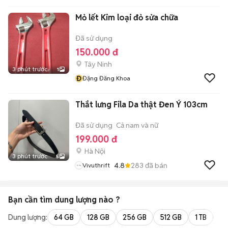
Mỏ lết Kim loại đỏ sửa chữa
Đã sử dụng
150.000 đ
Tây Ninh
3 phút trước
1
Đ
Đặng Đăng Khoa
Thắt lưng Fila Da thật Đen Ý 103cm
Đã sử dụng
Cả nam và nữ
199.000 đ
Hà Nội
3 phút trước
5
4.8
283
đã bán
Vivuthrift
Bạn cần tìm
dung lượng
nào ?
Dung lượng:
64 GB
128 GB
256 GB
512 GB
1 TB
2 