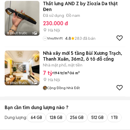
Thắt lưng AND Z by Ziozia Da thật
Đen
Đã sử dụng
Đồ nam
230.000 đ
Hà Nội
8 phút trước
3
4.8
283
đã bán
Vivuthrift
Nhà xây mới 5 tầng Bùi Xương Trạch,
Thanh Xuân, 36m2, ô tô đỗ cổng
Nhà mặt phố, mặt tiền
7 tỷ
194 tr/m²
36 m²
Hà Nội
9 phút trước
5
Cộng Đồng Nhà Đất
Bạn cần tìm
dung lượng
nào ?
Dung lượng:
64 GB
128 GB
256 GB
512 GB
1 TB
2 