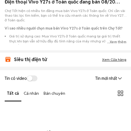
Điện thoại Vivo Y27s ở Toàn quốc đang bán 08/2026
Chợ Tốt hiện có nhiều tin đăng mua bán Vivo Y27s ở Toàn quốc. Chỉ cần vài
thao tác lọc tìm kiếm, bạn có thể tra cứu nhanh các thông tin về Vivo Y27s
ở Toàn quốc.
Vì sao nhiều người chọn mua bán Vivo Y27s ở Toàn quốc trên Chợ Tốt?
Giá trị sử dụng cao: Mua Vivo Y27s ở Toàn quốc mang lại giá trị thiết
thực khi bạn vẫn sở hữu đầy đủ tính năng của máy nhưng với chi phí đầu
...Xem thêm
tư thấp hơn máy đập hộp.
Lựa chọn theo sát nhu cầu: Hệ thống ghi nhận nhiều tin rao Vivo Y27s ở
Siêu thị điện tử
Toàn quốc, đáp ứng từ nhu cầu cần máy đẹp keng đến máy chỉ cần hoạt
Xem Cửa hàng
động ổn định.
Test máy tại chỗ: Tạo điều kiện để người mua đến tận nơi xem xét cẩn
thận, test loa, camera, wifi... để đảm bảo máy không có lỗi phát sinh.
Tin có video
Tin mới nhất
Dễ dàng thương lượng: Quá trình mua bán diễn ra trực tiếp, cho phép
hai bên trao đổi giá cả linh hoạt và có thể chốt giao dịch ngay trong
Tất cả
Cá nhân
Bán chuyên
ngày.