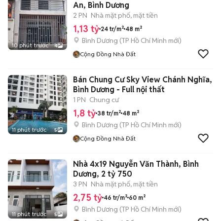
An, Bình Dương
2 PN
Nhà mặt phố, mặt tiền
1,13 tỷ
24 tr/m²
48 m²
Bình Dương
(
TP Hồ Chí Minh
mới)
10 phút trước
4
Cộng Đồng Nhà Đất
Bán Chung Cư Sky View Chánh Nghĩa,
Bình Dương - Full nội thất
1 PN
Chung cư
1,8 tỷ
38 tr/m²
48 m²
Bình Dương
(
TP Hồ Chí Minh
mới)
11 phút trước
5
Cộng Đồng Nhà Đất
Nhà 4x19 Nguyễn Văn Thành, Bình
Dương, 2 tỷ 750
3 PN
Nhà mặt phố, mặt tiền
2,75 tỷ
46 tr/m²
60 m²
Bình Dương
(
TP Hồ Chí Minh
mới)
11 phút trước
5