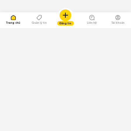
Trang chủ
Quản lý tin
Liên hệ
Tài khoản
Đăng tin
109.000 Bình chọn
Tải ứng dụng Chợ Tốt
Về Chợ Tốt
Quy chế sàn
Chính sách bảo mật
Giải quyết tranh chấp
CÔNG TY TNHH CHỢ TỐT - Người đại diện theo pháp luật:
Nguyễn Trọng Tấn; GPDKKD: 0312120782 do Sở KH & ĐT TP.HCM cấp ngày